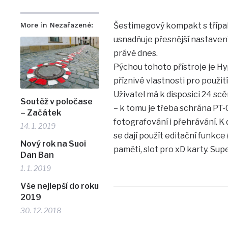
Šestimegový kompakt s třípa
More in Nezařazené:
usnadňuje přesnější nastavení
právě dnes.
Pýchou tohoto přístroje je Hy
příznivé vlastnosti pro použit
Uživatel má k disposici 24 s
Soutěž v poločase
– k tomu je třeba schrána PT-
– Začátek
fotografování i přehrávání. K 
14. 1. 2019
se dají použít editační funkce 
Nový rok na Suoi
paměti, slot pro xD karty. Su
Dan Ban
1. 1. 2019
Vše nejlepší do roku
2019
30. 12. 2018