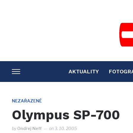
AKTUALITY
FOTOGR
TOGGLE
SIDEBAR
&
NAVIGATION
NEZAŘAZENÉ
Olympus SP-700
by
Ondřej Neff
on
3. 10. 2005