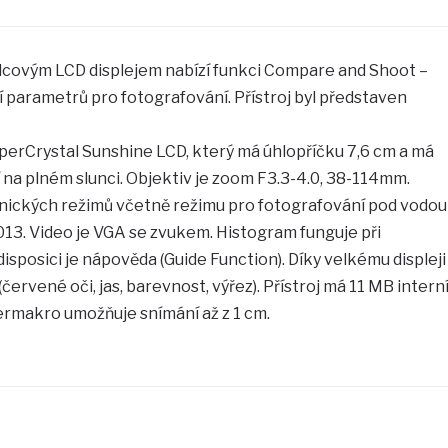
lcovým LCD displejem nabízí funkci Compare and Shoot –
 parametrů pro fotografování. Přístroj byl představen
perCrystal Sunshine LCD, který má úhlopříčku 7,6 cm a má
í na plném slunci. Objektiv je zoom F3.3-4.0, 38-114mm.
cénických režimů včetně režimu pro fotografování pod vodou
013. Video je VGA se zvukem. Histogram funguje při
disposici je nápověda (Guide Function). Díky velkému displeji
(červené oči, jas, barevnost, výřez). Přístroj má 11 MB intern
permakro umožňuje snímání až z 1 cm.