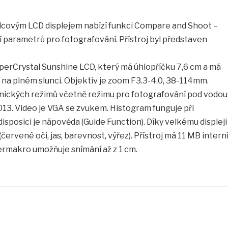
lcovým LCD displejem nabízí funkci Compare and Shoot –
 parametrů pro fotografování. Přístroj byl představen
perCrystal Sunshine LCD, který má úhlopříčku 7,6 cm a má
í na plném slunci. Objektiv je zoom F3.3-4.0, 38-114mm.
cénických režimů včetně režimu pro fotografování pod vodou
013. Video je VGA se zvukem. Histogram funguje při
disposici je nápověda (Guide Function). Díky velkému displeji
(červené oči, jas, barevnost, výřez). Přístroj má 11 MB intern
permakro umožňuje snímání až z 1 cm.