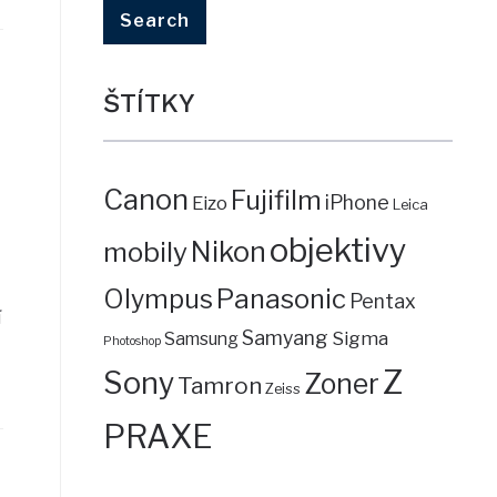
ŠTÍTKY
Canon
Fujifilm
iPhone
Eizo
Leica
objektivy
mobily
Nikon
Panasonic
Olympus
Pentax
í
Samyang
Sigma
Samsung
Photoshop
Z
Sony
Zoner
Tamron
Zeiss
PRAXE