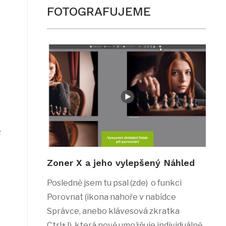
FOTOGRAFUJEME
í
Zoner X a jeho vylepšený Náhled
Posledně jsem tu psal (zde) o funkci
Porovnat (ikona nahoře v nabídce
Správce, anebo klávesová zkratka
Ctrl+J), která nově umožňuje individuálně