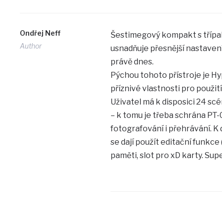
Ondřej Neff
Šestimegový kompakt s třípa
Author
usnadňuje přesnější nastavení
právě dnes.
Pýchou tohoto přístroje je Hy
příznivé vlastnosti pro použit
Uživatel má k disposici 24 s
– k tomu je třeba schrána PT-
fotografování i přehrávání. K 
se dají použít editační funkce 
paměti, slot pro xD karty. Su