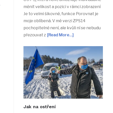
měnit velikost a pozici v rámci zobrazení
Je to velmi šikovné, funkce Porovnat je
moje oblíbená. V mé verzi ZPS14
pochopitelně není, ale kvůli ní se nebudu
přezouvat z
[Read More…]
Jak na ostření