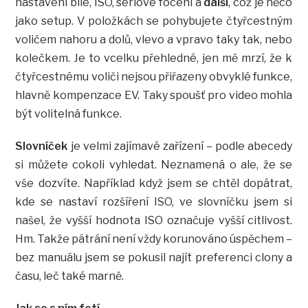
nastavení bílé, ISO, sériové focení a
další
, což je něco
jako setup. V položkách se pohybujete čtyřcestným
voličem nahoru a dolů, vlevo a vpravo taky tak, nebo
kolečkem. Je to vcelku přehledné, jen mě mrzí, že k
čtyřcestnému voliči nejsou přiřazeny obvyklé funkce,
hlavně kompenzace EV. Taky spoušť pro video mohla
být volitelná funkce.
Slovníček
je velmi zajímavé zařízení – podle abecedy
si můžete cokoli vyhledat. Neznamená o ale, že se
vše dozvíte. Například když jsem se chtěl dopátrat,
kde se nastaví rozšíření ISO, ve slovníčku jsem si
našel, že vyšší hodnota ISO označuje vyšší citlivost.
Hm. Takže pátrání není vždy korunováno úspěchem –
bez manuálu jsem se pokusil najít preferenci clony a
času, leč také marně.