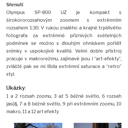
Shrnutí
Olympus SP-800 UZ je kompakt s
širokororozsahovým zoomem s extrémním
rozsahem 1:30. V rukou znalého a krajně trpělivého
fotografa za extrémně příznivých světelných
podmínek se možno s dlouhým ohniskem pořídit
snímky v uspokojivé kvalitě. Velmi dobře přístroj
pracuje v makrorežimu, zajímavé jsou i “art-efekty”,
zvláště pak se mi líbila extrémní saturace a “retro”
styl.
Ukázky
:
1 a 2 rozsah zoomu, 3 až 5 běžné světlo, 6 rozsah
jasů§, 7 a 8 běžné světlo, 9 při extrémním zoomu, 10
makro, 11 a 12 art efekty