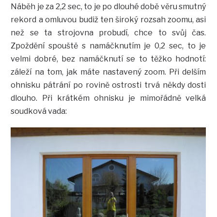
Náběh je za 2,2 sec, to je po dlouhé době věru smutný
rekord a omluvou budiž ten široký rozsah zoomu, asi
než se ta strojovna probudí, chce to svůj čas.
Zpoždění spouště s namáčknutím je 0,2 sec, to je
velmi dobré, bez namáčknutí se to těžko hodnotí:
záleží na tom, jak máte nastavený zoom. Při delším
ohnisku pátrání po rovině ostrosti trvá někdy dosti
dlouho. Při krátkém ohnisku je mimořádně velká
soudková vada: