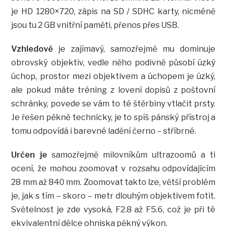
je HD 1280×720, zápis na SD / SDHC karty, nicméně
jsou tu 2 GB vnitřní paměti, přenos přes USB.
Vzhledově
je zajímavý, samozřejmě mu dominuje
obrovský objektiv, vedle něho podivně působí úzký
úchop, prostor mezi objektivem a úchopem je úzký,
ale pokud máte tréning z lovení dopisů z poštovní
schránky, povede se vám to té štěrbiny vtlačit prsty.
Je řešen pěkně technicky, je to spíš pánský přístroj a
tomu odpovídá i barevné ladění černo – stříbrné.
Určen je
samozřejmě milovníkům ultrazoomů a ti
ocení, že mohou zoomovat v rozsahu odpovídajícím
28 mm až 840 mm. Zoomovat takto lze, větší problém
je, jak s tím – skoro – metr dlouhým objektivem fotit.
Světelnost je zde vysoká, F2.8 až F5.6, což je při té
ekvivalentní délce ohniska pěkný výkon.