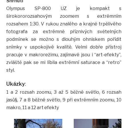
Shrnutí
Olympus SP-800 UZ je kompakt s
širokororozsahovým zoomem s extrémním
rozsahem 1:30. V rukou znalého a krajně trpělivého
fotografa za extrémně příznivých světelných
podmínek se možno s dlouhým ohniskem pořídit
snímky v uspokojivé kvalitě. Velmi dobře přístroj
pracuje v makrorežimu, zajímavé jsou i “art-efekty”,
zvláště pak se mi líbila extrémní saturace a “retro”
styl.
Ukázky
:
1 a 2 rozsah zoomu, 3 až 5 běžné světlo, 6 rozsah
jasů§, 7 a 8 běžné světlo, 9 při extrémním zoomu, 10
makro, 11 a 12 art efekty