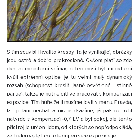
S tím souvisí i kvalita kresby. Ta je vynikající, obrázky
jsou ostré a dobře prokreslené. Ovšem platí se zde
daň za miniaturní snímač a ten musí být miniaturní
kvůli extrémní optice: je tu velmi malý dynamický
rozsah (schopnost kreslit jasně osvětlené i stinné
partie), takže je nutné citlivě pracovat s kompenzací
expozice. Tím hůře, že ji musíme lovit v menu. Pravda,
lze ji tam nechat a nic nezkazíme, já pak už fotil
natvrdo s kompenzací -0,7 EV a byl pokoj, ale tento
přístroj je určen lidem, od kterých se nepředpokládá,
že budou vědět, co to kompenzace expozice je.