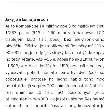
Jaký je a komu je určen
Je to kompakt se 14 milióny pixelů na maličkém čipu
1/2,33 palce (6.13 x 4.60 mm) s třípalcovým LCD
displejem (230 tisíc bodů)
bez
elektronického
hledáčku. Přístroj je stabilizovaný. Rozměry má 110 x
90 x 91 mm , je tedy “jak široký tak dlouhý”, do kapsy
ho tedy nedáte. Váží 455 g, napájí ho aku Lithium-Ion
LI-50B, který se dobíjí přes USB, nemusíte ho tedy
vyndavat, pokud nemáte baterky dvě (což se
doporučuje, protože na jedno nabití toho moc
nenafotíte, já se přes 200 snímků nedostal). Nabízí s
rozšířením až 10 tisíc ISO, použitelných je s
přimhouřením oka 800, jak ještě ukážeme. Režimy má
automatické i prioritu času a clony, impozantní je