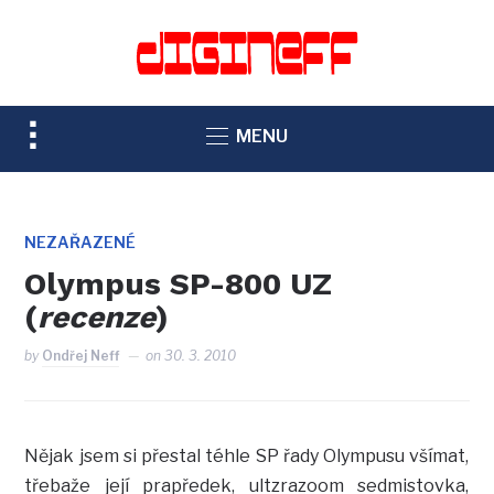
TOGGLE
MENU
SIDEBAR
&
NAVIGATION
NEZAŘAZENÉ
Olympus SP-800 UZ
(
recenze
)
by
Ondřej Neff
on
30. 3. 2010
Nějak jsem si přestal téhle SP řady Olympusu všímat,
třebaže její prapředek, ultzrazoom sedmistovka,