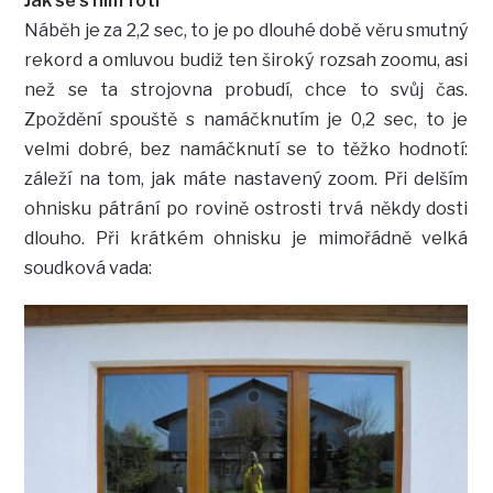
Jak se s ním fotí
Náběh je za 2,2 sec, to je po dlouhé době věru smutný
rekord a omluvou budiž ten široký rozsah zoomu, asi
než se ta strojovna probudí, chce to svůj čas.
Zpoždění spouště s namáčknutím je 0,2 sec, to je
velmi dobré, bez namáčknutí se to těžko hodnotí:
záleží na tom, jak máte nastavený zoom. Při delším
ohnisku pátrání po rovině ostrosti trvá někdy dosti
dlouho. Při krátkém ohnisku je mimořádně velká
soudková vada: