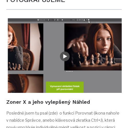
Zoner X a jeho vylepšený Náhled
Posledně jsem tu psal (zde) o funkci Porovnat (ikona nahoře
v nabídce Správce, anebo klávesová zkratka Ctrl+J), která
nově umožňuje individuálně měnit velikost a pozici v rámci