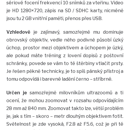
sériové focení frekvencí 10 snímků za vteřinu. Video
je HD 1280×720, zápis na SD / SDHC karty, nicméně
jsou tu 2 GB vnitřní paměti, přenos přes USB.
Vzhledově
je zajímavý, samozřejmě mu dominuje
obrovský objektiv, vedle něho podivně působí úzký
úchop, prostor mezi objektivem a úchopem je úzký,
ale pokud máte tréning z lovení dopisů z poštovní
schránky, povede se vám to té štěrbiny vtlačit prsty.
Je řešen pěkně technicky, je to spíš pánský přístroj a
tomu odpovídá i barevné ladění černo – stříbrné.
Určen je
samozřejmě milovníkům ultrazoomů a ti
ocení, že mohou zoomovat v rozsahu odpovídajícím
28 mm až 840 mm. Zoomovat takto lze, větší problém
je, jak s tím – skoro – metr dlouhým objektivem fotit.
Světelnost je zde vysoká, F2.8 až F5.6, což je při té