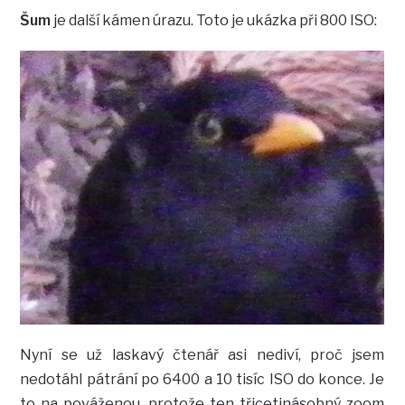
Šum
je další kámen úrazu. Toto je ukázka při 800 ISO:
Nyní se už laskavý čtenář asi nediví, proč jsem
nedotáhl pátrání po 6400 a 10 tisíc ISO do konce. Je
to na pováženou, protože ten třicetinásobný zoom