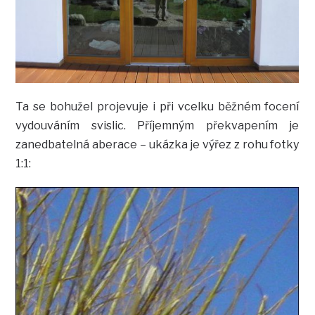
Ta se bohužel projevuje i při vcelku běžném focení
vydouváním svislic. Příjemným překvapením je
zanedbatelná aberace – ukázka je výřez z rohu fotky
1:1: