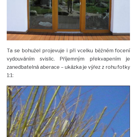
Ta se bohužel projevuje i při vcelku běžném focení
vydouváním svislic. Příjemným překvapením je
zanedbatelná aberace – ukázka je výřez z rohu fotky
1:1: