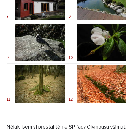
7
8
9
10
11
12
Nějak jsem si přestal téhle SP řady Olympusu všímat,