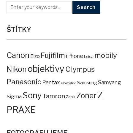
ŠTÍTKY
Canon
mobily
Fujifilm
iPhone
Eizo
Leica
objektivy
Nikon
Olympus
Panasonic
Pentax
Samyang
Samsung
Photoshop
Z
Sony
Zoner
Tamron
Sigma
Zeiss
PRAXE
FOTOGRAFUJEME