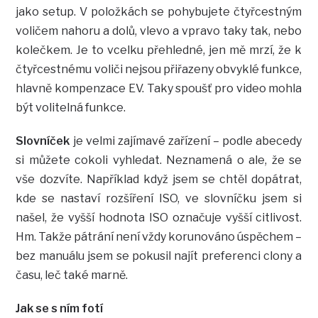
jako setup. V položkách se pohybujete čtyřcestným
voličem nahoru a dolů, vlevo a vpravo taky tak, nebo
kolečkem. Je to vcelku přehledné, jen mě mrzí, že k
čtyřcestnému voliči nejsou přiřazeny obvyklé funkce,
hlavně kompenzace EV. Taky spoušť pro video mohla
být volitelná funkce.
Slovníček
je velmi zajímavé zařízení – podle abecedy
si můžete cokoli vyhledat. Neznamená o ale, že se
vše dozvíte. Například když jsem se chtěl dopátrat,
kde se nastaví rozšíření ISO, ve slovníčku jsem si
našel, že vyšší hodnota ISO označuje vyšší citlivost.
Hm. Takže pátrání není vždy korunováno úspěchem –
bez manuálu jsem se pokusil najít preferenci clony a
času, leč také marně.
Jak se s ním fotí