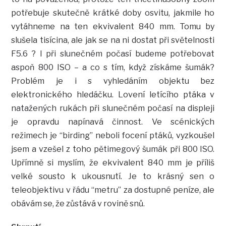
potřebuje skutečně krátké doby osvitu, jakmile ho
vytáhneme na ten ekvivalent 840 mm. Tomu by
slušela tisícina, ale jak se na ni dostat při světelnosti
F5.6 ? I při slunečném počasí budeme potřebovat
aspoň 800 ISO – a co s tím, když získáme šumák?
Problém je i s vyhledáním objektu bez
elektronického hledáčku. Lovení letícího ptáka v
natažených rukách při slunečném počasí na displeji
je opravdu napínavá činnost. Ve scénických
režimech je “birding” neboli focení ptáků, vyzkoušel
jsem a vzešel z toho pětimegový šumák při 800 ISO.
Upřímně si myslím, že ekvivalent 840 mm je příliš
velké sousto k ukousnutí. Je to krásný sen o
teleobjektivu v řádu “metru” za dostupné peníze, ale
obávám se, že zůstává v rovině snů.