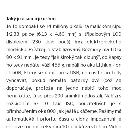
Jaký je a komu je určen
Je to kompakt se 14 milióny pixelů na maličkém čipu
1/2,33 palce (6.13 x 4.60 mm) s třípalcovým LCD
displejem (230 tisíc bodů)
bez
elektronického
hledáčku. Přístroj je stabilizovaný. Rozměry má 110 x
90 x 91 mm , je tedy “jak široký tak dlouhý”, do kapsy
ho tedy nedáte. Váží 455 g, napájí ho aku Lithium-Ion
LI-50B, který se dobíjí přes USB, nemusíte ho tedy
vyndavat, pokud nemáte baterky dvě (což se
doporučuje, protože na jedno nabití toho moc
nenafotíte, já se přes 200 snímků nedostal). Nabízí s
rozšířením až 10 tisíc ISO, použitelných je s
přimhouřením oka 800, jak ještě ukážeme. Režimy má
automatické i prioritu času a clony, impozantní je
sériové focení frekvencí 10 snímků za vteřinu. Video