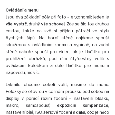
Ovládání a menu
Jsou dva základní póly při foto – ergonomii: jeden je
vše vystrč
, druhý
vše schovej
. Zde se šlo tou druhou
cestou, takže na své si přijdou pátrači ve stylu
Rychlých šípů. Na horní stěně najdeme spoušť
sdruženou s ovládáním zoomu a vypínač, na zadní
stěně nahoře spoušť pro video, pk je tlačítko pro
prohlížení obrázků, pod ním čtyřcestný volič s
ovládacím kolečkem a dole tlačítko pro menu a
nápovědu, nic víc.
Jakmile chceme cokoli volit, musíme do menu.
Položky se otevřou v černém proužku pod sebou na
displeji v pořadí režim focení – nastavení blesku,
makro, samospoušť,
expoziční kompenzace
,
nastavení bílé, ISO, sériové focení a
další
, což je něco