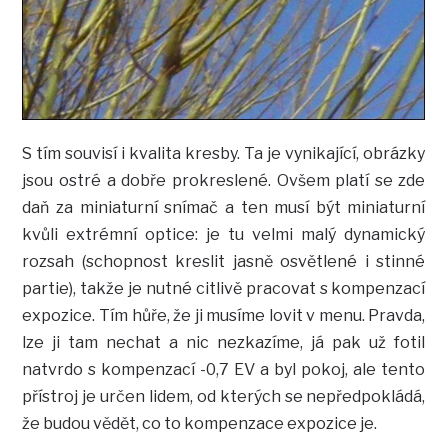
S tím souvisí i kvalita kresby. Ta je vynikající, obrázky
jsou ostré a dobře prokreslené. Ovšem platí se zde
daň za miniaturní snímač a ten musí být miniaturní
kvůli extrémní optice: je tu velmi malý dynamický
rozsah (schopnost kreslit jasně osvětlené i stinné
partie), takže je nutné citlivě pracovat s kompenzací
expozice. Tím hůře, že ji musíme lovit v menu. Pravda,
lze ji tam nechat a nic nezkazíme, já pak už fotil
natvrdo s kompenzací -0,7 EV a byl pokoj, ale tento
přístroj je určen lidem, od kterých se nepředpokládá,
že budou vědět, co to kompenzace expozice je.