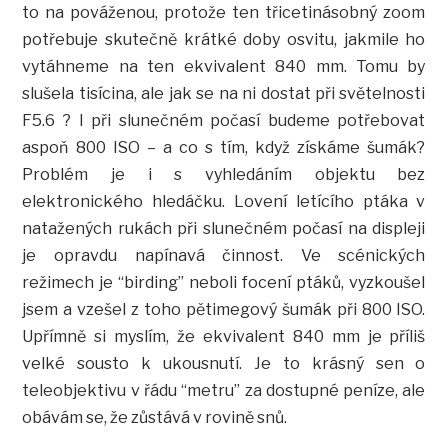
to na pováženou, protože ten třicetinásobný zoom
potřebuje skutečně krátké doby osvitu, jakmile ho
vytáhneme na ten ekvivalent 840 mm. Tomu by
slušela tisícina, ale jak se na ni dostat při světelnosti
F5.6 ? I při slunečném počasí budeme potřebovat
aspoň 800 ISO – a co s tím, když získáme šumák?
Problém je i s vyhledáním objektu bez
elektronického hledáčku. Lovení letícího ptáka v
natažených rukách při slunečném počasí na displeji
je opravdu napínavá činnost. Ve scénických
režimech je “birding” neboli focení ptáků, vyzkoušel
jsem a vzešel z toho pětimegový šumák při 800 ISO.
Upřímně si myslím, že ekvivalent 840 mm je příliš
velké sousto k ukousnutí. Je to krásný sen o
teleobjektivu v řádu “metru” za dostupné peníze, ale
obávám se, že zůstává v rovině snů.