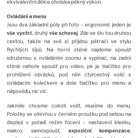
ekvivalentní délce ohniska pěkný výkon.
Ovládání a menu
Jsou dva základní póly při foto – ergonomii: jeden je
vše vystrč
, druhý
vše schovej
. Zde se šlo tou druhou
cestou, takže na své si přijdou pátrači ve stylu
Rychlých šípů. Na horní stěně najdeme spoušť
sdruženou s ovládáním zoomu a vypínač, na zadní
stěně nahoře spoušť pro video, pk je tlačítko pro
prohlížení obrázků, pod ním čtyřcestný volič s
ovládacím kolečkem a dole tlačítko pro menu a
nápovědu, nic víc.
Jakmile chceme cokoli volit, musíme do menu.
Položky se otevřou v černém proužku pod sebou na
displeji v pořadí režim focení – nastavení blesku,
makro, samospoušť,
expoziční kompenzace
,