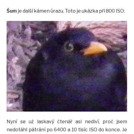
Šum
je další kámen úrazu. Toto je ukázka při 800 ISO:
Nyní se už laskavý čtenář asi nediví, proč jsem
nedotáhl pátrání po 6400 a 10 tisíc ISO do konce. Je