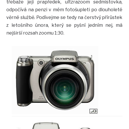
třebaže její prapředek, ultzrazoom sedmistovka,
odpočívá na penzi v mém fotošupleti po dlouholeté
věrné službě. Podívejme se tedy na čerstvý přírůstek
z letošního února, který se pyšní jedním nej, má
nejširší rozsah zoomu 1:30.