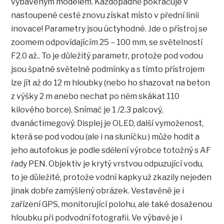
vybaveným modelem. Každopádně pokračuje v
nastoupené cestě znovu získat místo v přední linii
inovace! Parametry jsou úctyhodné. Jde o přístroj se
zoomem odpovídajícím 25 – 100 mm, se světelností
F2.0 až.. To je důležitý parametr, protože pod vodou
jsou špatné světelné podmínky a s tímto přístrojem
lze jít až do 12 m hloubky (nebo ho shazovat na beton
z výšky 2 m anebo nechat po něm skákat 110
kilového borce). Snímač je 1 /2.3 palcový,
dvanáctimegový. Displej je OLED, další vymoženost,
která se pod vodou (ale i na sluníčku ) může hodit a
jeho autofokus je podle sdělení výrobce totožný s AF
řady PEN. Objektiv je krytý vrstvou odpuzující vodu,
to je důležité, protože vodní kapky už zkazily nejeden
jinak dobře zamýšlený obrázek. Vestavěné je i
zařízení GPS, monitorující polohu, ale také dosaženou
hloubku při podvodní fotografii. Ve výbavě je i