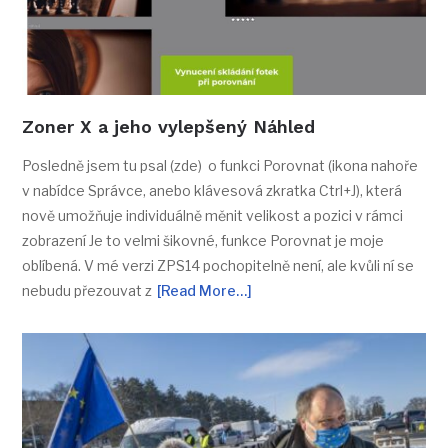
Zoner X a jeho vylepšený Náhled
Posledně jsem tu psal (zde) o funkci Porovnat (ikona nahoře
v nabídce Správce, anebo klávesová zkratka Ctrl+J), která
nově umožňuje individuálně měnit velikost a pozici v rámci
zobrazení Je to velmi šikovné, funkce Porovnat je moje
oblíbená. V mé verzi ZPS14 pochopitelně není, ale kvůli ní se
nebudu přezouvat z
[Read More…]