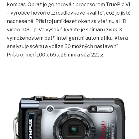
kompas. Obraz je generován procesorem TruePic VI
– výrobce hovoří o „zrcadlovkové kvalitě“, což je jistě
nadnesené. Přístroj umí deset oken za vteřinu a HD
video 1080 p. Ve vysoké kvalitě je snímán i zvuk. K
vymoženostem patří inteligentní automatika, která
analyzuje scénu a volí ze 30 možných nastavení.
Přístroj měří 100 x 65 x 26 mm a váží 221 g.