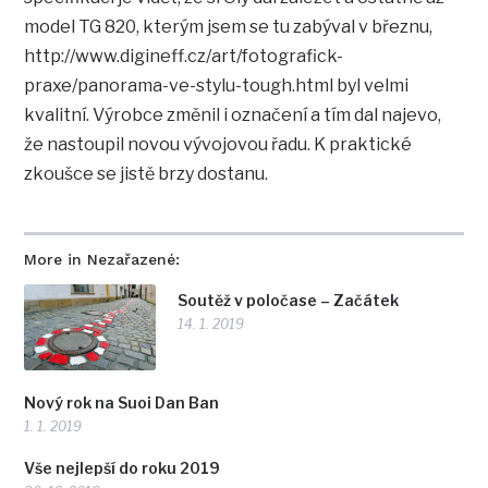
model TG 820, kterým jsem se tu zabýval v březnu,
http://www.digineff.cz/art/fotografick-
praxe/panorama-ve-stylu-tough.html byl velmi
kvalitní. Výrobce změnil i označení a tím dal najevo,
že nastoupil novou vývojovou řadu. K praktické
zkoušce se jistě brzy dostanu.
More in Nezařazené:
Soutěž v poločase – Začátek
14. 1. 2019
Nový rok na Suoi Dan Ban
1. 1. 2019
Vše nejlepší do roku 2019