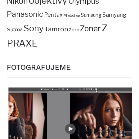
objektivy
Nikon
Olympus
Panasonic
Pentax
Samyang
Samsung
Photoshop
Z
Sony
Zoner
Tamron
Sigma
Zeiss
PRAXE
FOTOGRAFUJEME