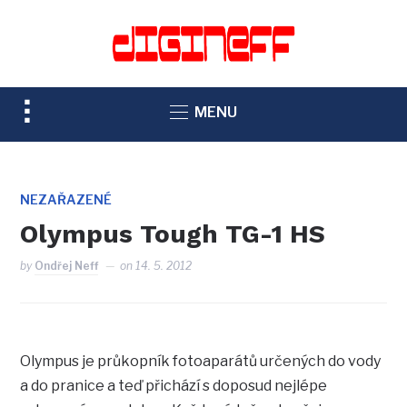
TOGGLE
MENU
SIDEBAR
&
NAVIGATION
NEZAŘAZENÉ
Olympus Tough TG-1 HS
by
Ondřej Neff
on
14. 5. 2012
Olympus je průkopník fotoaparátů určených do vody
a do pranice a teď přichází s doposud nejlépe