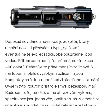
Doposud nevídanou novinkou je adaptér, který
umožní nasadit předsádku typu „rybí oko“,
eventuálně tele-předsádku, obé použitelné i pod
vodou. Přitom cena není přemrštěná, čeká se cca
400 dolarů. Řešení je to přinejmenším zajímavé. S
nástupem mobilů s vysokým rozlišením jsou
kompakty na ústupu, poněkud ztrácejí opodstatnění.
Ovšem tyto „tough“ přístroje smysl bezesporu mají.
Bude samozřejmě záležet na obrazovém výkonu,
specifikace jsou jedna věc, kvalita druhá. Nicméně ze
specifikací je vidět, že si Oly dal záležet a ostatně už