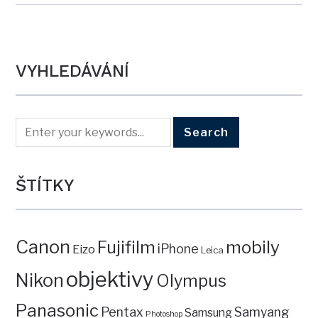
Zoner X a jeho vylepšený Náhled
Posledně jsem tu psal (zde) o funkci Porovnat (ikona nahoře
v nabídce Správce, anebo klávesová zkratka Ctrl+J), která
nově umožňuje individuálně měnit velikost a pozici v rámci
zobrazení Je to velmi šikovné, funkce Porovnat je moje
oblíbená. V mé verzi ZPS14 pochopitelně není, ale kvůli ní se
nebudu přezouvat z
[Read More…]