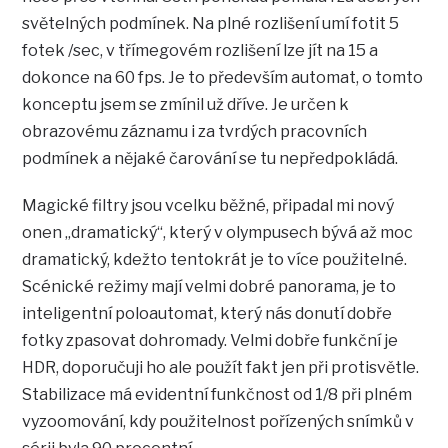
světelných podmínek. Na plné rozlišení umí fotit 5
fotek /sec, v třímegovém rozlišení lze jít na 15 a
dokonce na 60 fps. Je to především automat, o tomto
konceptu jsem se zmínil už dříve. Je určen k
obrazovému záznamu i za tvrdých pracovních
podmínek a nějaké čarování se tu nepředpokládá.
Magické filtry jsou vcelku běžné, připadal mi nový
onen „dramatický“, který v olympusech bývá až moc
dramatický, kdežto tentokrát je to více použitelné.
Scénické režimy mají velmi dobré panorama, je to
inteligentní poloautomat, který nás donutí dobře
fotky zpasovat dohromady. Velmi dobře funkční je
HDR, doporučuji ho ale použít fakt jen při protisvětle.
Stabilizace má evidentní funkčnost od 1/8 při plném
vyzoomování, kdy použitelnost pořízených snímků v