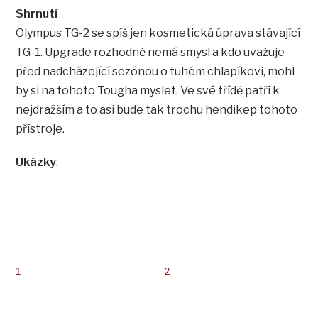
Shrnutí
Olympus TG-2 se spíš jen kosmetická úprava stávající
TG-1. Upgrade rozhodně nemá smysl a kdo uvažuje
před nadcházející sezónou o tuhém chlapíkovi, mohl
by si na tohoto Tougha myslet. Ve své třídě patří k
nejdražším a to asi bude tak trochu hendikep tohoto
přístroje.
Ukázky
:
1
2
3
4
5
6
7
8
9
10