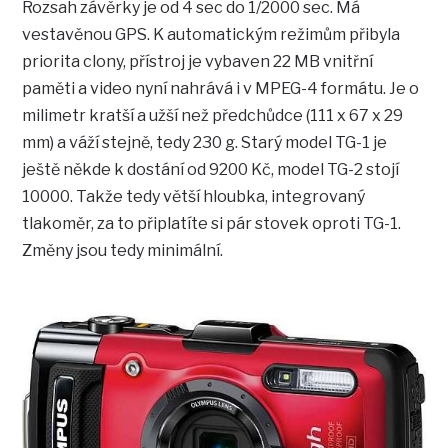
Rozsah závěrky je od 4 sec do 1/2000 sec. Má
vestavěnou GPS. K automatickým režimům přibyla
priorita clony, přístroj je vybaven 22 MB vnitřní
paměti a video nyní nahrává i v MPEG-4 formátu. Je o
milimetr kratší a užší než předchůdce (111 x 67 x 29
mm) a váží stejně, tedy 230 g. Starý model TG-1 je
ještě někde k dostání od 9200 Kč, model TG-2 stojí
10000. Takže tedy větší hloubka, integrovaný
tlakoměr, za to připlatíte si pár stovek oproti TG-1.
Změny jsou tedy minimální.