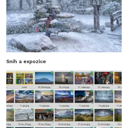
Digineff.cz - teď občasník Ondřeje Neffa - jako deník
vychází od roku 1999 Autor textů O.Neff (není-li
výslovně uveden jiný autor). Provozuje O.Neff s.r.o. -
všechna práva vyhrazena Kontakt: ondrejneff
zavináč gmail tečka com
FOLLOW US
facebook
Copyright © 2026 Digineff
Designed by
WPZOOM