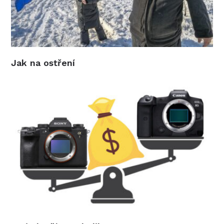
Profesionál o zálohování
Sníh a expozice