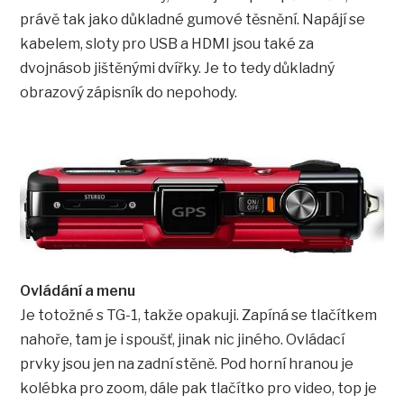
právě tak jako důkladné gumové těsnění. Napájí se
kabelem, sloty pro USB a HDMI jsou také za
dvojnásob jištěnými dvířky. Je to tedy důkladný
obrazový zápisník do nepohody.
Ovládání a menu
Je totožné s TG-1, takže opakuji. Zapíná se tlačítkem
nahoře, tam je i spoušť, jinak nic jiného. Ovládací
prvky jsou jen na zadní stěně. Pod horní hranou je
kolébka pro zoom, dále pak tlačítko pro video, top je