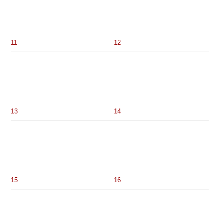
Nový rok na Suoi Dan Ban
1. 1. 2019
Vše nejlepší do roku 2019
30. 12. 2018
VYHLEDÁVÁNÍ