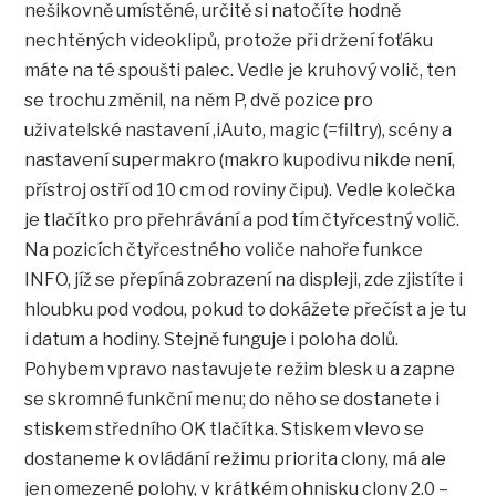
nešikovně umístěné, určitě si natočíte hodně
nechtěných videoklipů, protože při držení foťáku
máte na té spoušti palec. Vedle je kruhový volič, ten
se trochu změnil, na něm P, dvě pozice pro
uživatelské nastavení ,iAuto, magic (=filtry), scény a
nastavení supermakro (makro kupodivu nikde není,
přístroj ostří od 10 cm od roviny čipu). Vedle kolečka
je tlačítko pro přehrávání a pod tím čtyřcestný volič.
Na pozicích čtyřcestného voliče nahoře funkce
INFO, jíž se přepíná zobrazení na displeji, zde zjistíte i
hloubku pod vodou, pokud to dokážete přečíst a je tu
i datum a hodiny. Stejně funguje i poloha dolů.
Pohybem vpravo nastavujete režim blesk u a zapne
se skromné funkční menu; do něho se dostanete i
stiskem středního OK tlačítka. Stiskem vlevo se
dostaneme k ovládání režimu priorita clony, má ale
jen omezené polohy, v krátkém ohnisku clony 2.0 –