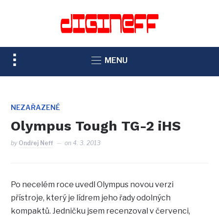
TOGGLE
MENU
SIDEBAR
&
NAVIGATION
NEZAŘAZENÉ
Olympus Tough TG-2 iHS
by
Ondřej Neff
on
4. 3. 2013
Po necelém roce uvedl Olympus novou verzi
přístroje, který je lídrem jeho řady odolných
kompaktů. Jedničku jsem recenzoval v červenci,