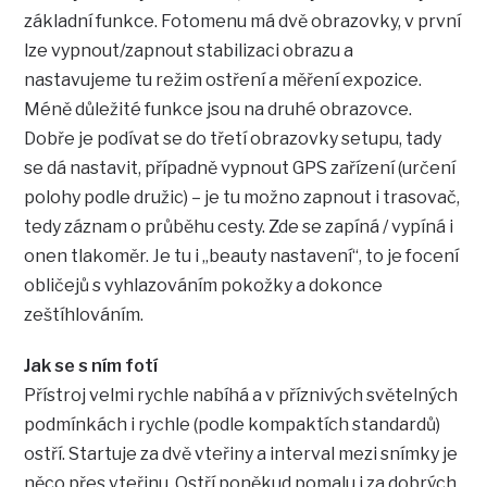
základní funkce. Fotomenu má dvě obrazovky, v první
lze vypnout/zapnout stabilizaci obrazu a
nastavujeme tu režim ostření a měření expozice.
Méně důležité funkce jsou na druhé obrazovce.
Dobře je podívat se do třetí obrazovky setupu, tady
se dá nastavit, případně vypnout GPS zařízení (určení
polohy podle družic) – je tu možno zapnout i trasovač,
tedy záznam o průběhu cesty. Zde se zapíná / vypíná i
onen tlakoměr. Je tu i „beauty nastavení“, to je focení
obličejů s vyhlazováním pokožky a dokonce
zeštíhlováním.
Jak se s ním fotí
Přístroj velmi rychle nabíhá a v příznivých světelných
podmínkách i rychle (podle kompaktích standardů)
ostří. Startuje za dvě vteřiny a interval mezi snímky je
něco přes vteřinu. Ostří poněkud pomalu i za dobrých