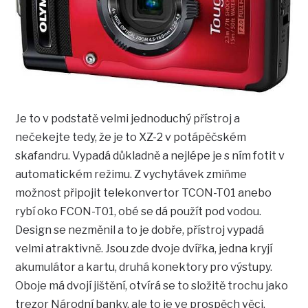
Je to v podstatě velmi jednoduchý přístroj a
nečekejte tedy, že je to XZ-2 v potápěčském
skafandru. Vypadá důkladně a nejlépe je s ním fotit v
automatickém režimu. Z vychytávek zmiňme
možnost připojit telekonvertor TCON-T01 anebo
rybí oko FCON-T01, obé se dá použít pod vodou.
Design se nezměnil a to je dobře, přístroj vypadá
velmi atraktivně. Jsou zde dvoje dvířka, jedna kryjí
akumulátor a kartu, druhá konektory pro výstupy.
Oboje má dvojí jištění, otvírá se to složitě trochu jako
trezor Národní banky, ale to je ve prospěch věci,