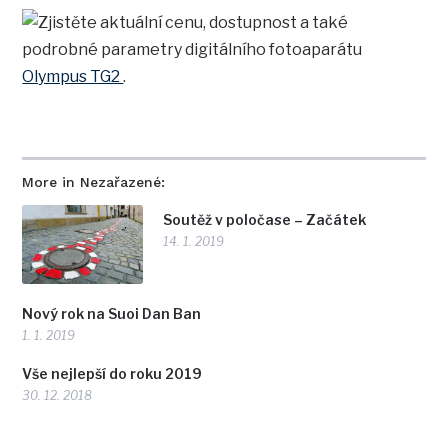
ŠTÍTKY
Canon
mobily
Fujifilm
iPhone
Eizo
Leica
objektivy
Nikon
Olympus
Panasonic
Pentax
Samyang
Samsung
Photoshop
Z
Sony
Zoner
Tamron
Sigma
Zeiss
PRAXE
FOTOGRAFUJEME