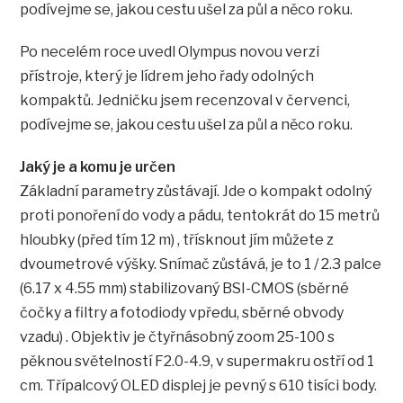
podívejme se, jakou cestu ušel za půl a něco roku.
Po necelém roce uvedl Olympus novou verzi
přístroje, který je lídrem jeho řady odolných
kompaktů. Jedničku jsem recenzoval v červenci,
podívejme se, jakou cestu ušel za půl a něco roku.
Jaký je a komu je určen
Základní parametry zůstávají. Jde o kompakt odolný
proti ponoření do vody a pádu, tentokrát do 15 metrů
hloubky (před tím 12 m) , třísknout jím můžete z
dvoumetrové výšky. Snímač zůstává, je to 1 / 2.3 palce
(6.17 x 4.55 mm) stabilizovaný BSI-CMOS (sběrné
čočky a filtry a fotodiody vpředu, sběrné obvody
vzadu) . Objektiv je čtyřnásobný zoom 25-100 s
pěknou světelností F2.0-4.9, v supermakru ostří od 1
cm. Třípalcový OLED displej je pevný s 610 tisíci body.