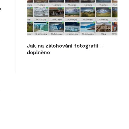
a
a
Jak na zálohování fotografií –
doplněno
,
o