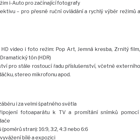
im i-Auto pro začínající fotografy
ktivu – pro přesné ruční ovládání a rychlý výběr režimů 
 HD video i foto režim: Pop Art, Jemná kresba, Zrnitý film
 Dramatický tón (HDR)
tví pro stále rostoucí řadu příslušenství, včetně externíh
dáčku, stereo mikrofonu apod.
áběru i za velmi špatného světla
řipojení fotoaparátu k TV a promítání snímků pomocí
dače
poměrů stran): 16:9, 3:2, 4:3 nebo 6:6
yvážení bílé a expozici