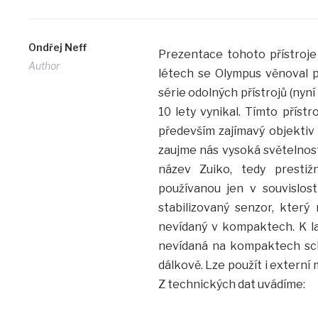
Ondřej Neff
Prezentace tohoto přístroje
Author
létech se Olympus věnoval p
série odolných přístrojů (nyn
10 lety vynikal. Tímto přístr
především zajímavý objektiv
zaujme nás vysoká světelnost
název Zuiko, tedy prestiž
používanou jen v souvislos
stabilizovaný senzor, který
nevídaný v kompaktech. K lah
nevídaná na kompaktech scho
dálkově. Lze použít i externí 
Z technických dat uvádíme: