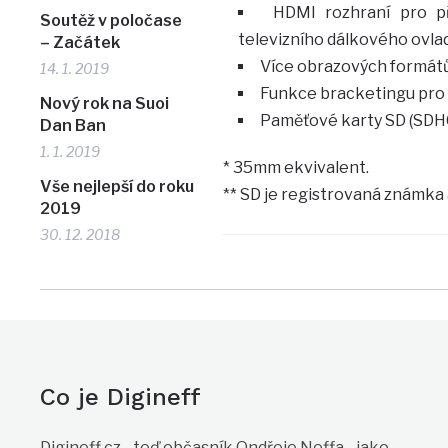
HDMI rozhraní pro p
Soutěž v poločase
televizního dálkového ovla
– Začátek
Více obrazových formátů (
14. 1. 2019
Funkce bracketingu pro v
Nový rok na Suoi
Paměťové karty SD (SDHC
Dan Ban
1. 1. 2019
* 35mm ekvivalent.
Vše nejlepší do roku
** SD je registrovaná známka
2019
30. 12. 2018
Co je Digineff
Digineff.cz - teď občasník Ondřeje Neffa - jako