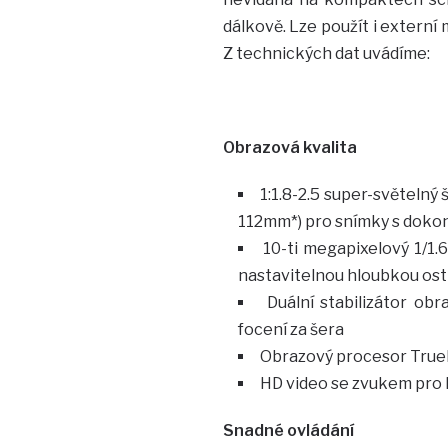
dálkově. Lze použít i externí 
Z technických dat uvádíme:
Obrazová kvalita
1:1.8-2.5 super-světelný
112mm*) pro snímky s doko
10-ti megapixelový 1/1.
nastavitelnou hloubkou ost
Duální stabilizátor ob
focení za šera
Obrazový procesor TrueP
HD video se zvukem pro 
Snadné ovládání