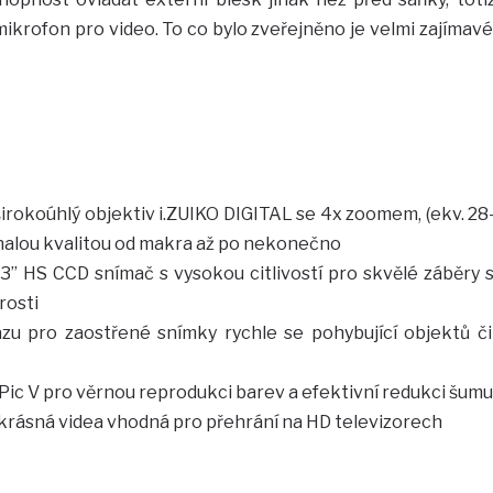
mikrofon pro video. To co bylo zveřejněno je velmi zajímavé
 širokoúhlý objektiv i.ZUIKO DIGITAL se 4x zoomem, (ekv. 28
nalou kvalitou od makra až po nekonečno
63” HS CCD snímač s vysokou citlivostí pro skvělé záběry 
rosti
razu pro zaostřené snímky rychle se pohybující objektů či
ic V pro věrnou reprodukci barev a efektivní redukci šumu
krásná videa vhodná pro přehrání na HD televizorech