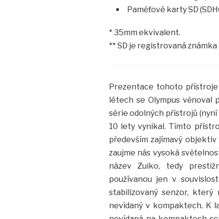
Paměťové karty SD (SDHC
* 35mm ekvivalent.
** SD je registrovaná známka
Prezentace tohoto přístroje
létech se Olympus věnoval p
série odolných přístrojů (nyn
10 lety vynikal. Tímto přístr
především zajímavý objektiv
zaujme nás vysoká světelnost
název Zuiko, tedy prestiž
používanou jen v souvislos
stabilizovaný senzor, který
nevídaný v kompaktech. K lah
nevídaná na kompaktech scho