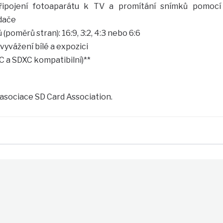
řipojení fotoaparátu k TV a promítání snímků pomocí
dače
poměrů stran): 16:9, 3:2, 4:3 nebo 6:6
yvážení bílé a expozici
 a SDXC kompatibilní)**
 asociace SD Card Association.