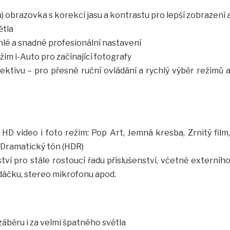
) obrazovka s korekcí jasu a kontrastu pro lepší zobrazení 
ětla
lé a snadné profesionální nastavení
im i-Auto pro začínající fotografy
ktivu – pro přesné ruční ovládání a rychlý výběr režimů 
 HD video i foto režim: Pop Art, Jemná kresba, Zrnitý film
 Dramatický tón (HDR)
tví pro stále rostoucí řadu příslušenství, včetně externíh
dáčku, stereo mikrofonu apod.
áběru i za velmi špatného světla