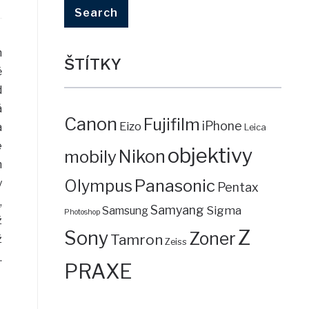
h
ŠTÍTKY
ě
d
á
Canon
Fujifilm
iPhone
Eizo
a
Leica
e
objektivy
mobily
Nikon
m
Panasonic
y
Olympus
Pentax
,
Samyang
Sigma
Samsung
Photoshop
ž
Z
Sony
Zoner
Tamron
ž
Zeiss
.
PRAXE