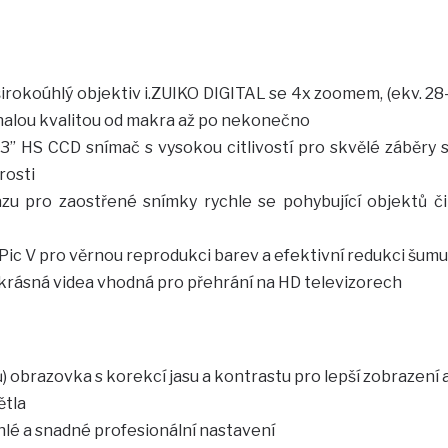
 širokoúhlý objektiv i.ZUIKO DIGITAL se 4x zoomem, (ekv. 28
nalou kvalitou od makra až po nekonečno
63” HS CCD snímač s vysokou citlivostí pro skvělé záběry 
rosti
razu pro zaostřené snímky rychle se pohybující objektů či
ic V pro věrnou reprodukci barev a efektivní redukci šumu
krásná videa vhodná pro přehrání na HD televizorech
) obrazovka s korekcí jasu a kontrastu pro lepší zobrazení 
ětla
lé a snadné profesionální nastavení