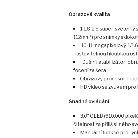
Obrazová kvalita
1:1.8-2.5 super-světelný
112mm*) pro snímky s doko
10-ti megapixelový 1/1.
nastavitelnou hloubkou ost
Duální stabilizátor ob
focení za šera
Obrazový procesor TrueP
HD video se zvukem pro 
Snadné ovládání
3.0” OLED (610,000 pixelů
čitelnost za příliš silného sv
Manuální funkce pro rych