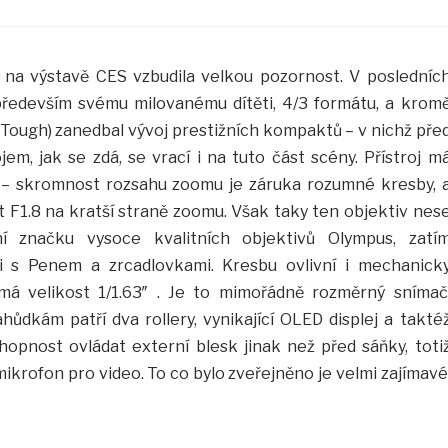
 na výstavě CES vzbudila velkou pozornost. V posledníc
ředevším svému milovanému dítěti, 4/3 formátu, a krom
í Tough) zanedbal vývoj prestižních kompaktů – v nichž pře
ojem, jak se zdá, se vrací i na tuto část scény. Přístroj m
 – skromnost rozsahu zoomu je záruka rozumné kresby, 
 F1.8 na kratší straně zoomu. Však taky ten objektiv nes
ní značku vysoce kvalitních objektivů Olympus, zatí
ti s Penem a zrcadlovkami. Kresbu ovlivní i mechanick
 má velikost 1/1.63″ . Je to mimořádně rozměrný snímač
ůdkám patří dva rollery, vynikající OLED displej a takté
pnost ovládat externí blesk jinak než před sáňky, toti
mikrofon pro video. To co bylo zveřejněno je velmi zajímavé