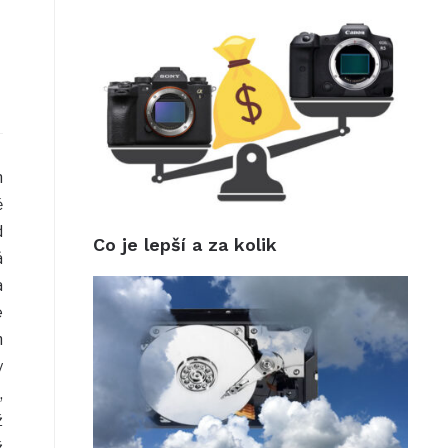
h
ě
d
Co je lepší a za kolik
á
a
e
m
y
,
ž
ž