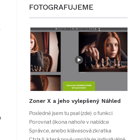
FOTOGRAFUJEME
-
s
Zoner X a jeho vylepšený Náhled
Posledně jsem tu psal (zde) o funkci
a
Porovnat (ikona nahoře v nabídce
Správce, anebo klávesová zkratka
Ctrl+J), která nově umožňuje individuálně