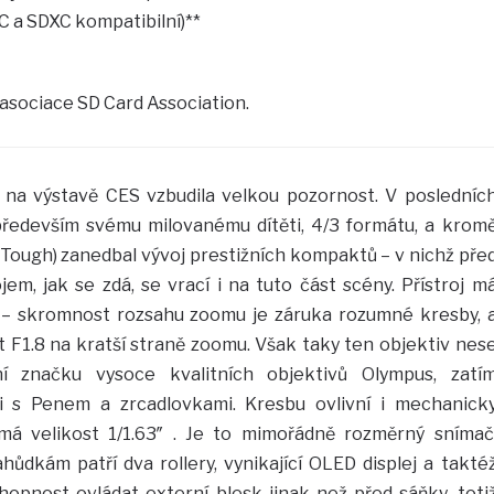
 a SDXC kompatibilní)**
 asociace SD Card Association.
 na výstavě CES vzbudila velkou pozornost. V posledníc
ředevším svému milovanému dítěti, 4/3 formátu, a krom
í Tough) zanedbal vývoj prestižních kompaktů – v nichž pře
ojem, jak se zdá, se vrací i na tuto část scény. Přístroj m
 – skromnost rozsahu zoomu je záruka rozumné kresby, 
 F1.8 na kratší straně zoomu. Však taky ten objektiv nes
ní značku vysoce kvalitních objektivů Olympus, zatí
ti s Penem a zrcadlovkami. Kresbu ovlivní i mechanick
 má velikost 1/1.63″ . Je to mimořádně rozměrný snímač
ůdkám patří dva rollery, vynikající OLED displej a takté
pnost ovládat externí blesk jinak než před sáňky, toti