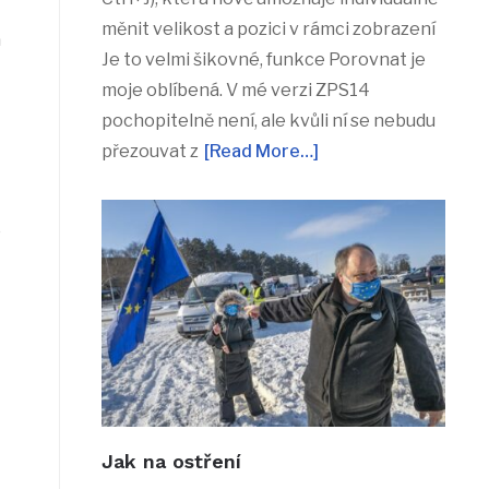
měnit velikost a pozici v rámci zobrazení
a
Je to velmi šikovné, funkce Porovnat je
moje oblíbená. V mé verzi ZPS14
pochopitelně není, ale kvůli ní se nebudu
přezouvat z
[Read More…]
,
o
Jak na ostření