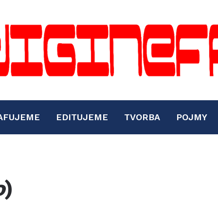
AFUJEME
EDITUJEME
TVORBA
POJMY
o
)