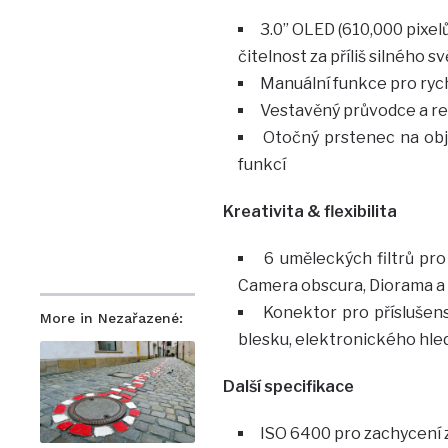
3.0” OLED (610,000 pixelů
čitelnost za příliš silného sv
Manuální funkce pro rych
Vestavěný průvodce a rež
Otočný prstenec na obje
funkcí
Kreativita & flexibilita
6 uměleckých filtrů pro
Camera obscura, Diorama a
Konektor pro příslušens
More in Nezařazené:
blesku, elektronického hle
Další specifikace
ISO 6400 pro zachycení z