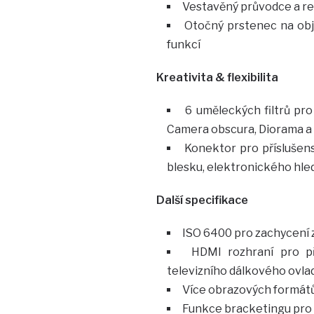
Vestavěný průvodce a rež
Otočný prstenec na obje
funkcí
Kreativita & flexibilita
6 uměleckých filtrů pro
Camera obscura, Diorama a
Konektor pro příslušens
blesku, elektronického hle
Další specifikace
ISO 6400 pro zachycení z
HDMI rozhraní pro p
televizního dálkového ovla
Více obrazových formátů (
Funkce bracketingu pro v