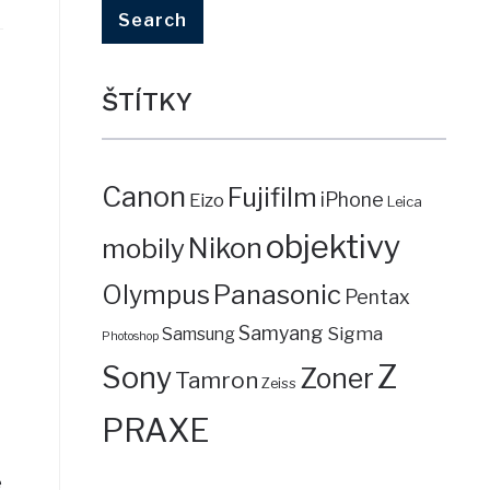
ŠTÍTKY
Canon
Fujifilm
iPhone
Eizo
Leica
objektivy
mobily
Nikon
Panasonic
Olympus
Pentax
Samyang
Sigma
Samsung
Photoshop
Z
Sony
Zoner
Tamron
Zeiss
PRAXE
e