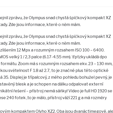
řejnil zprávu, že Olympus snad chystá špičkový kompakt XZ
e tady. Zde jsou informace, které o něm mám.
řejnil zprávu, že Olympus snad chystá špičkový kompakt XZ
e tady. Zde jsou informace, které o něm mám.
zlišením 12 Mpx a rozumným rozsahem ISO 100 – 6400.
OS velký 1 / 2,3 palce (6.17-4.55 mm). \fptzky ukládá dpo
formátu. Zoom má s rozumným rozsahem ekv. 23 – 130 mm,
kou světelnost F 1.8 až 2.7, to je značné plus této optické
 35. Displej je třípalcový, z mého pohledu bohužel pevný, je
stavěný blesk a je schopen na dálku odpalovat externí
nikátní řešení – přístroj nemá sáňky! Video je full HD 1920 se
 240 fotek ,to je málo, přístroj váží 221 g a má rozměry
čkovým kompaktem Olyho XZ2. Oba jsou dvanáctimegové, al