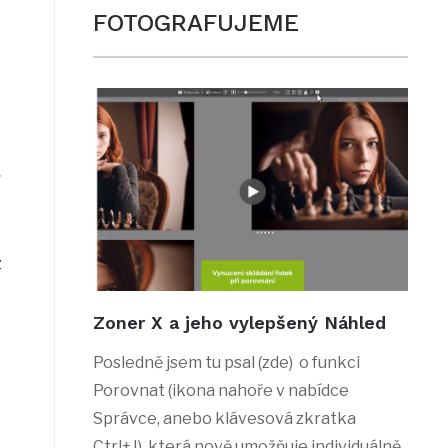
FOTOGRAFUJEME
z
Zoner X a jeho vylepšený Náhled
Posledně jsem tu psal (zde) o funkci
Porovnat (ikona nahoře v nabídce
Správce, anebo klávesová zkratka
Ctrl+J), která nově umožňuje individuálně