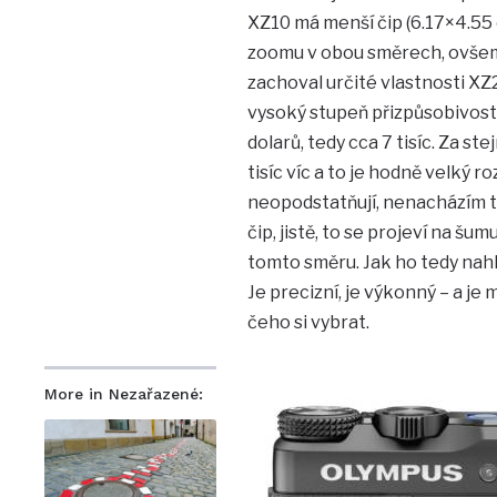
XZ10 má menší čip (6.17×4.55 
zoomu v obou směrech, ovšem X
zachoval určité vlastnosti XZ
vysoký stupeň přizpůsobivost
dolarů, tedy cca 7 tisíc. Za s
tisíc víc a to je hodně velký r
neopodstatňují, nenacházím tu
čip, jistě, to se projeví na š
tomto směru. Jak ho tedy nahl
Je precizní, je výkonný – a je
čeho si vybrat.
More in Nezařazené: