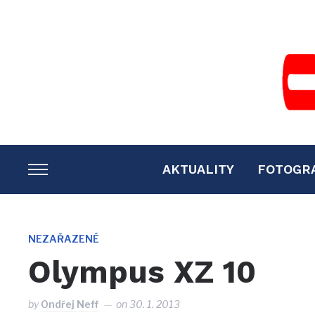
AKTUALITY
FOTOGR
TOGGLE
SIDEBAR
&
NAVIGATION
NEZAŘAZENÉ
Olympus XZ 10
by
Ondřej Neff
on
30. 1. 2013