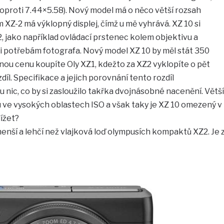
oproti 7.44×5.58). Nový model má o něco větší rozsah
Z-2 má výklopný displej, čímž u mě vyhrává. XZ 10 si
2, jako například ovládací prstenec kolem objektivu a
i potřebám fotografa. Nový model XZ 10 by měl stát 350
tejnou cenu koupíte Oly XZ1, kdežto za XZ2 vyklopíte o pět
ozdíl. Specifikace a jejich porovnání tento rozdíl
 nic, co by si zasloužilo takřka dvojnásobné nacenění. Větší
umu ve vysokých oblastech ISO a však taky je XZ 10 omezený v
ížet?
 menší a lehčí než vlajková loď olympusích kompaktů XZ2. Je 