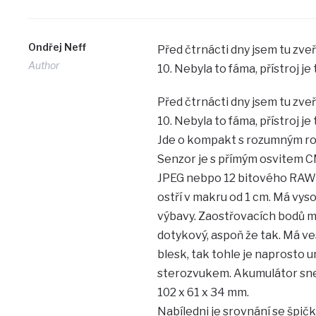
Ondřej Neff
Před čtrnácti dny jsem tu zve
Author
10. Nebyla to fáma, přístroj j
Před čtrnácti dny jsem tu zve
10. Nebyla to fáma, přístroj j
Jde o kompakt s rozumným ro
Senzor je s přímým osvitem CM
JPEG nebpo 12 bitového RAW 
ostří v makru od 1 cm. Má vyso
výbavy. Zaostřovacích bodů má
dotykový, aspoň že tak. Má ve
blesk, tak tohle je naprosto u
sterozvukem. Akumulátor snese
102 x 61 x 34 mm.
Nabíledni je srovnání se špi