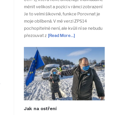
měnit velikost a pozici v rámci zobrazení
Je to velmi šikovné, funkce Porovnat je
moje oblíbená. V mé verzi ZPS14
pochopitelně není, ale kvůli ní se nebudu
přezouvat z
[Read More…]
Jak na ostření