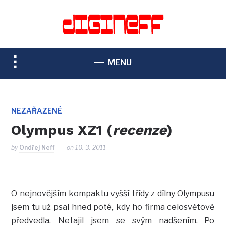
TOGGLE
MENU
SIDEBAR
&
NAVIGATION
NEZAŘAZENÉ
Olympus XZ1 (
recenze
)
by
Ondřej Neff
on
10. 3. 2011
O nejnovějším kompaktu vyšší třídy z dílny Olympusu
jsem tu už psal hned poté, kdy ho firma celosvětově
předvedla. Netajil jsem se svým nadšením. Po