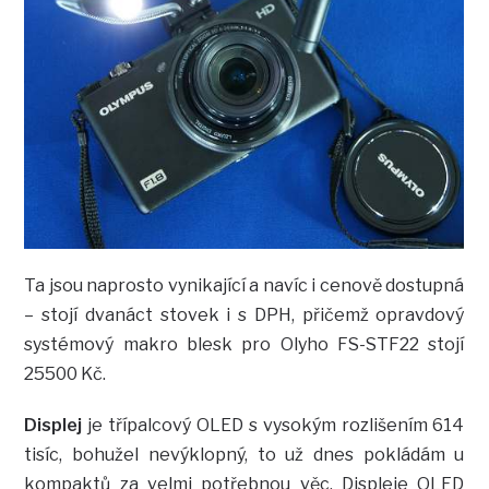
Ta jsou naprosto vynikající a navíc i cenově dostupná
– stojí dvanáct stovek i s DPH, přičemž opravdový
systémový makro blesk pro Olyho FS-STF22 stojí
25500 Kč.
Displej
je třípalcový OLED s vysokým rozlišením 614
tisíc, bohužel nevýklopný, to už dnes pokládám u
kompaktů za velmi potřebnou věc. Displeje OLED