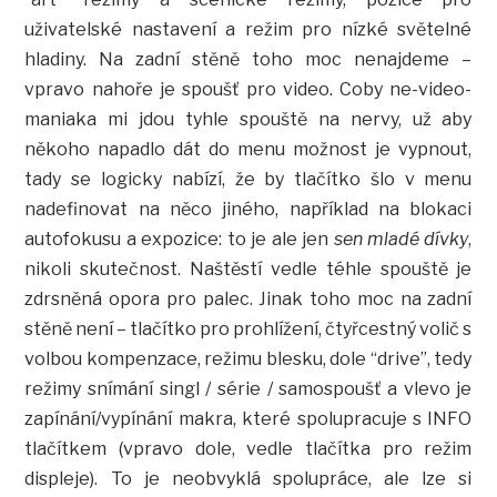
uživatelské nastavení a režim pro nízké světelné
hladiny. Na zadní stěně toho moc nenajdeme –
vpravo nahoře je spoušť pro video. Coby ne-video-
maniaka mi jdou tyhle spouště na nervy, už aby
někoho napadlo dát do menu možnost je vypnout,
tady se logicky nabízí, že by tlačítko šlo v menu
nadefinovat na něco jiného, například na blokaci
autofokusu a expozice: to je ale jen
sen mladé dívky
,
nikoli skutečnost. Naštěstí vedle téhle spouště je
zdrsněná opora pro palec. Jinak toho moc na zadní
stěně není – tlačítko pro prohlížení, čtyřcestný volič s
volbou kompenzace, režimu blesku, dole “drive”, tedy
režimy snímání singl / série / samospoušť a vlevo je
zapínání/vypínání makra, které spolupracuje s INFO
tlačítkem (vpravo dole, vedle tlačítka pro režim
displeje). To je neobvyklá spolupráce, ale lze si