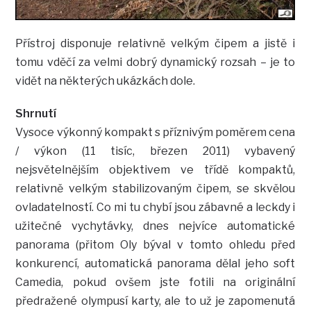
Přístroj disponuje relativně velkým čipem a jistě i
tomu vděčí za velmi dobrý dynamický rozsah – je to
vidět na některých ukázkách dole.
Shrnutí
Vysoce výkonný kompakt s příznivým poměrem cena
/ výkon (11 tisíc, březen 2011) vybavený
nejsvětelnějším objektivem ve třídě kompaktů,
relativně velkým stabilizovaným čipem, se skvělou
ovladatelností. Co mi tu chybí jsou zábavné a leckdy i
užitečné vychytávky, dnes nejvíce automatické
panorama (přitom Oly býval v tomto ohledu před
konkurencí, automatická panorama dělal jeho soft
Camedia, pokud ovšem jste fotili na originální
předražené olympusí karty, ale to už je zapomenutá