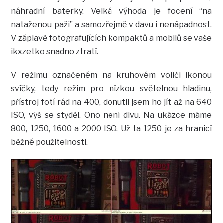
náhradní baterky. Velká výhoda je focení “na
nataženou paži” a samozřejmě v davu i nenápadnost.
V záplavě fotografujících kompaktů a mobilů se vaše
ikxzetko snadno ztratí.
V režimu označeném na kruhovém voliči ikonou
svíčky, tedy režim pro nízkou světelnou hladinu,
přístroj fotí rád na 400, donutil jsem ho jít až na 640
ISO, výš se styděl. Ono není divu. Na ukázce máme
800, 1250, 1600 a 2000 ISO. Už ta 1250 je za hranicí
běžné použitelnosti.