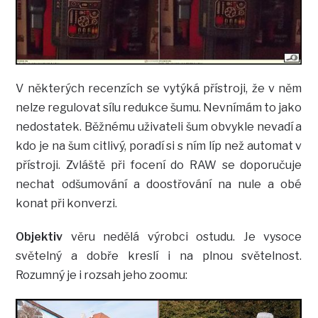
V některých recenzích se vytýká přístroji, že v něm
nelze regulovat sílu redukce šumu. Nevnímám to jako
nedostatek. Běžnému uživateli šum obvykle nevadí a
kdo je na šum citlivý, poradí si s ním líp než automat v
přístroji. Zvláště při focení do RAW se doporučuje
nechat odšumování a doostřování na nule a obé
konat při konverzi.
Objektiv
věru nedělá výrobci ostudu. Je vysoce
světelný a dobře kreslí i na plnou světelnost.
Rozumný je i rozsah jeho zoomu: