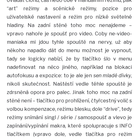
ovládat clonu, čas nebo obé v manuálním režimu, pak
“art” režimy a scénické režimy, pozice pro
uživatelské nastavení a režim pro nízké světelné
hladiny. Na zadní stěně toho moc nenajdeme –
vpravo nahoře je spoušť pro video. Coby ne-video-
maniaka mi jdou tyhle spouště na nervy, už aby
někoho napadlo dát do menu možnost je vypnout,
tady se logicky nabízí, že by tlačítko šlo v menu
nadefinovat na něco jiného, například na blokaci
autofokusu a expozice: to je ale jen
sen mladé dívky
,
nikoli skutečnost. Naštěstí vedle téhle spouště je
zdrsněná opora pro palec. Jinak toho moc na zadní
stěně není – tlačítko pro prohlížení, čtyřcestný volič s
volbou kompenzace, režimu blesku, dole “drive”, tedy
režimy snímání singl / série / samospoušť a vlevo je
zapínání/vypínání makra, které spolupracuje s INFO
tlačítkem (vpravo dole, vedle tlačítka pro režim