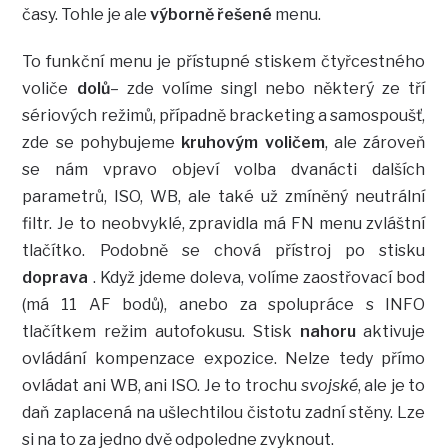
časy. Tohle je ale
výborně řešené
menu.
To funkční menu je přístupné stiskem čtyřcestného
voliče
dolů
– zde volíme singl nebo některý ze tří
sériových režimů, případně bracketing a samospoušť,
zde se pohybujeme
kruhovým voličem
, ale zároveň
se nám vpravo objeví volba dvanácti dalších
parametrů, ISO, WB, ale také už zmíněný neutrální
filtr. Je to neobvyklé, zpravidla má FN menu zvláštní
tlačítko. Podobně se chová přístroj po stisku
doprava
. Když jdeme doleva, volíme zaostřovací bod
(má 11 AF bodů), anebo za spolupráce s INFO
tlačítkem režim autofokusu. Stisk
nahoru
aktivuje
ovládání kompenzace expozice. Nelze tedy přímo
ovládat ani WB, ani ISO. Je to trochu
svojské
, ale je to
daň zaplacená na ušlechtilou čistotu zadní stěny. Lze
si na to za jedno dvě odpoledne zvyknout.