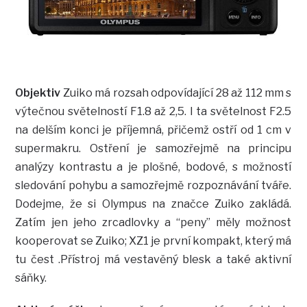
Objektiv
Zuiko má rozsah odpovídající 28 až 112 mm s
výtečnou světelností F1.8 až 2,5. I ta světelnost F2.5
na delším konci je příjemná, přičemž ostří od 1 cm v
supermakru. Ostření je samozřejmě na principu
analýzy kontrastu a je plošné, bodové, s možností
sledování pohybu a samozřejmě rozpoznávání tváře.
Dodejme, že si Olympus na značce Zuiko zakládá.
Zatím jen jeho zrcadlovky a “peny” měly možnost
kooperovat se Zuiko; XZ1 je první kompakt, který má
tu čest .Přístroj má vestavěný blesk a také aktivní
sáňky.