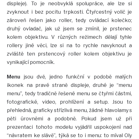
displeje). To je neobvyklá spolupráce, ale lze si
zvyknout i bez pocitu trpkosti. Čtyřcestný volič je
zároveň řešen jako roller, tedy ovládací kolečko;
druhý ovladač, jak už jsem se zmínil, je prstenec
kolem objektivu. V různých režimech dělají tyhle
rollery jiné věci, lze si na to rychle navyknout a
zvláště ten prstencový roller kolem objektivu je
vynikající pomocník.
Menu
jsou dvě, jedno funkční v podobě malých
ikonek na pravé straně displeje, druhé je “menu
menu”, tedy tradičně řešené menu se čtyřmi částmi,
fotografické, video, prohlížení a setup. Jsou to
přehledná, graficky střízlivá menu, žádné hlavolamy s
pěti úrovněmi a podobně. Pokud jsem už při
prezentaci tohoto modelu vyjádřil uspokojení nad
“návratem ke slávě”, týká se to i menu: to míval Oly