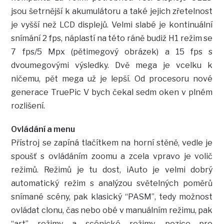
jsou šetrnější k akumulátoru a také jejich zřetelnost
je vyšší než LCD displejů. Velmi slabé je kontinuální
snímání 2 fps, náplastí na této ráně budiž H1 režim se
7 fps/5 Mpx (pětimegový obrázek) a 15 fps s
dvoumegovými výsledky. Dvě mega je vcelku k
ničemu, pět mega už je lepší. Od procesoru nové
generace TruePic V bych čekal sedm oken v plném
rozlišení.
Ovládání a menu
Přístroj se zapíná tlačítkem na horní stěně, vedle je
spoušť s ovládáním zoomu a zcela vpravo je volič
režimů. Režimů je tu dost, iAuto je velmi dobrý
automatický režim s analýzou světelných poměrů
snímané scény, pak klasický “PASM”, tedy možnost
ovládat clonu, čas nebo obé v manuálním režimu, pak
“art” režimy a scénické režimy, pozice pro