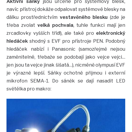
Aktivní sáňky
jsou určené pro systémový blesk,
navíc přístroj dokáže odpalovat systémové blesky na
dálku prostřednictvím
vestavěného blesku
(zde je
třeba zvolat
velká pochvala
, tuhle funkci mají jen
zrcadlovky vyšších tříd!), ale také pro
elektronický
hledáček
shodný s EVF pro přístroje PEN. Podobný
hledáček nabízí i Panasonic (samozřejmě nejsou
zaměnitelné, třebaže se podobají jako vejce vejci…
jen jsou ta vejce jinak šišatá…), nicméně olympusí EVF
je výrazně lepší. Sáňky ochotně přijmou i externí
mikrofon SEMA-1. Do sáněk se dají nasadit LED
světélka pro makro: