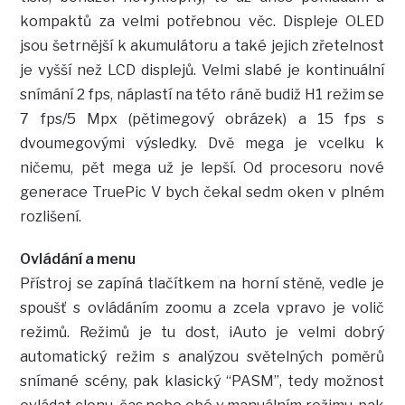
kompaktů za velmi potřebnou věc. Displeje OLED
jsou šetrnější k akumulátoru a také jejich zřetelnost
je vyšší než LCD displejů. Velmi slabé je kontinuální
snímání 2 fps, náplastí na této ráně budiž H1 režim se
7 fps/5 Mpx (pětimegový obrázek) a 15 fps s
dvoumegovými výsledky. Dvě mega je vcelku k
ničemu, pět mega už je lepší. Od procesoru nové
generace TruePic V bych čekal sedm oken v plném
rozlišení.
Ovládání a menu
Přístroj se zapíná tlačítkem na horní stěně, vedle je
spoušť s ovládáním zoomu a zcela vpravo je volič
režimů. Režimů je tu dost, iAuto je velmi dobrý
automatický režim s analýzou světelných poměrů
snímané scény, pak klasický “PASM”, tedy možnost