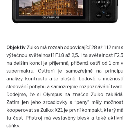
Objektiv
Zuiko má rozsah odpovídající 28 až 112 mm s
výtečnou světelností F1.8 až 2,5. I ta světelnost F2.5
na delším konci je příjemná, přičemž ostří od 1 cm v
supermakru. Ostření je samozřejmě na principu
analýzy kontrastu a je plošné, bodové, s možností
sledování pohybu a samozřejmě rozpoznávání tváře.
Dodejme, že si Olympus na značce Zuiko zakládá.
Zatím jen jeho zrcadlovky a “peny” měly možnost
kooperovat se Zuiko; XZ1 je první kompakt, který má
tu čest .Přístroj má vestavěný blesk a také aktivní
sáňky.