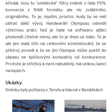
křivda). Jsou tu “umělecké” filtry známé z řady PEN,
konverze z RAW formátu, ale nic zvláštního,
originálního. To je, myslím, prostor, kudy by se měl
ubírat další vývoj. Hardwaráři Olympusu odvedli
výtečnou práci, teď je řada na softwaru: ajťáci
předvedli čitelné menu, ale to je dnes už málo. To je
ale jen malý stín na celkovém konstatování, že se
přístroj povedl a že se jím Olympus může pustit do
zápasu se špičkovými kompakty od konkurence.
Protože je střízlivý a není nabubřelý, má velkou šanci
na úspěch.
Ukázky
:
Snímky byly pořízeny v Terstu a hlavně v Benátkách