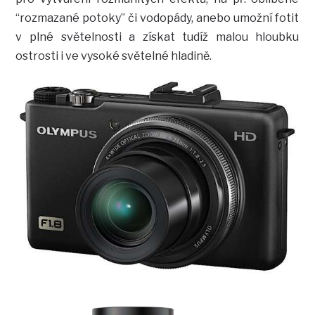
“rozmazané potoky” či vodopády, anebo umožní fotit
v plné světelnosti a získat tudíž malou hloubku
ostrosti i ve vysoké světelné hladině.