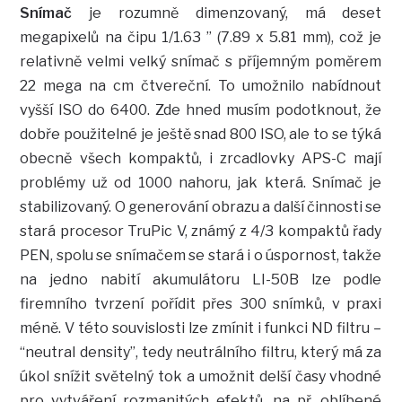
Snímač
je rozumně dimenzovaný, má deset
megapixelů na čipu 1/1.63 ” (7.89 x 5.81 mm), což je
relativně velmi velký snímač s příjemným poměrem
22 mega na cm čtvereční. To umožnilo nabídnout
vyšší ISO do 6400. Zde hned musím podotknout, že
dobře použitelné je ještě snad 800 ISO, ale to se týká
obecně všech kompaktů, i zrcadlovky APS-C mají
problémy už od 1000 nahoru, jak která. Snímač je
stabilizovaný. O generování obrazu a další činnosti se
stará procesor TruPic V, známý z 4/3 kompaktů řady
PEN, spolu se snímačem se stará i o úspornost, takže
na jedno nabití akumulátoru LI-50B lze podle
firemního tvrzení pořídit přes 300 snímků, v praxi
méně. V této souvislosti lze zmínit i funkci ND filtru –
“neutral density”, tedy neutrálního filtru, který má za
úkol snížit světelný tok a umožnit delší časy vhodné
pro vytváření rozmanitých efektů, na př. oblíbené