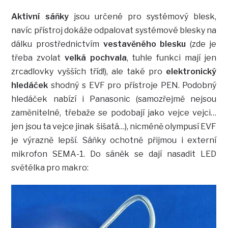
Aktivní sáňky
jsou určené pro systémový blesk,
navíc přístroj dokáže odpalovat systémové blesky na
dálku prostřednictvím
vestavěného blesku
(zde je
třeba zvolat
velká pochvala
, tuhle funkci mají jen
zrcadlovky vyšších tříd!), ale také pro
elektronický
hledáček
shodný s EVF pro přístroje PEN. Podobný
hledáček nabízí i Panasonic (samozřejmě nejsou
zaměnitelné, třebaže se podobají jako vejce vejci…
jen jsou ta vejce jinak šišatá…), nicméně olympusí EVF
je výrazně lepší. Sáňky ochotně přijmou i externí
mikrofon SEMA-1. Do sáněk se dají nasadit LED
světélka pro makro: