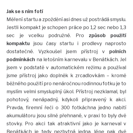
Jak se s ním fotí
Měření startu a zpoždění asi dnes už postrádá smyslu.
Jestli kompakt je schopen práce po 1,2 sec nebo 1,3
sec je vcelku podružné. Pro
způsob použití
kompaktu
jsou časy startu i prodlevy naprosto
dostatečné. Vyzkoušel jsem přístroj v
polních
podmínkách
na letošním karnevalu v Benátkách. Jel
jsem v podstatě v automatickém režimu a používal
jsme přístroj jako doplněk k zrcadlovkám – kromě
běžného použití pro nenáročnou rodinnou fotku je to
myslím velmi smysluplný úkol. Přístroj nezklamal, byl
pohotový, nenápadný, kdykoli připravený k akci.
Pravda, firemní řeči o 300 fotkáchna jedno nabití
akumulátoru jsou silně přehnané, v praxi to byly dvě
stovky. Pro akci tak atraktivní jako je karneval v
Benátkách je tedy nezbytná jedna, lépe pak dvě