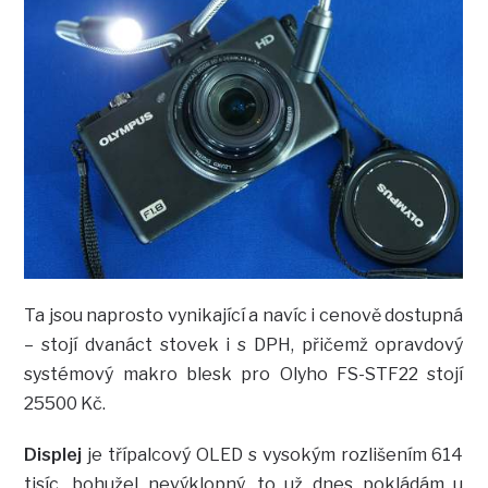
Ta jsou naprosto vynikající a navíc i cenově dostupná
– stojí dvanáct stovek i s DPH, přičemž opravdový
systémový makro blesk pro Olyho FS-STF22 stojí
25500 Kč.
Displej
je třípalcový OLED s vysokým rozlišením 614
tisíc, bohužel nevýklopný, to už dnes pokládám u