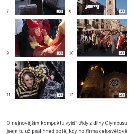
7
8
9
10
11
12
O nejnovějším kompaktu vyšší třídy z dílny Olympusu
jsem tu už psal hned poté, kdy ho firma celosvětově