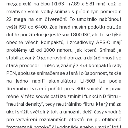
megapixelů na čipu 1/1.63 ” (7.89 x 5.81 mm), což je
relativně velmi velký snímač s příjemným poměrem
22 mega na cm čtvereční. To umožnilo nabídnout
vyšší ISO do 6400. Zde hned musím podotknout, že
dobře použitelné je ještě snad 800 ISO, ale to se týká
obecně všech kompaktů, i zrcadlovky APS-C mají
problémy už od 1000 nahoru, jak která. Snímač je
stabilizovaný. O generování obrazu a další činnosti se
stará procesor TruPic V, známý z 4/3 kompaktů řady
PEN, spolu se snímačem se stará i o úspornost, takže
na jedno nabití akumulátoru LI-50B lze podle
firemního tvrzení pořídit přes 300 snímků, v praxi
méně. V této souvislosti lze zmínit i funkci ND filtru –
“neutral density”, tedy neutrálního filtru, který má za
úkol snížit světelný tok a umožnit delší časy vhodné
pro vytváření rozmanitých efektů, na př. oblíbené
“rozmazané potoky” či vodopády, anebo umožní fotit