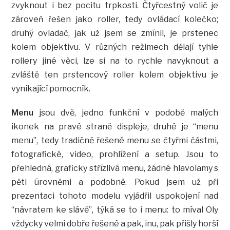
zvyknout i bez pocitu trpkosti. Čtyřcestný volič je
zároveň řešen jako roller, tedy ovládací kolečko;
druhý ovladač, jak už jsem se zmínil, je prstenec
kolem objektivu. V různých režimech dělají tyhle
rollery jiné věci, lze si na to rychle navyknout a
zvláště ten prstencový roller kolem objektivu je
vynikající pomocník.
Menu
jsou dvě, jedno funkční v podobě malých
ikonek na pravé straně displeje, druhé je “menu
menu”, tedy tradičně řešené menu se čtyřmi částmi,
fotografické, video, prohlížení a setup. Jsou to
přehledná, graficky střízlivá menu, žádné hlavolamy s
pěti úrovněmi a podobně. Pokud jsem už při
prezentaci tohoto modelu vyjádřil uspokojení nad
“návratem ke slávě”, týká se to i menu: to míval Oly
vždycky velmi dobře řešené a pak, inu, pak přišly horší