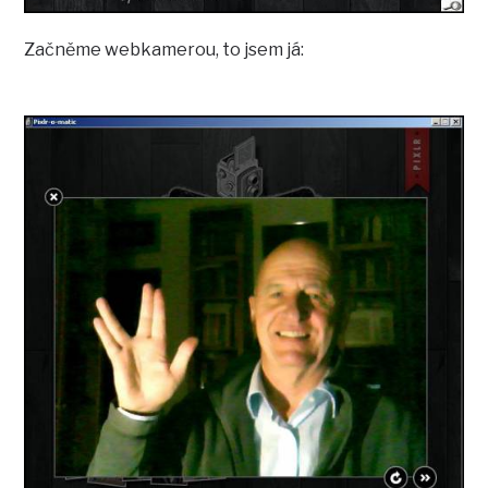
Začněme webkamerou, to jsem já: