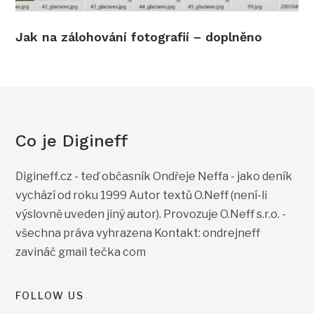
Jak na zálohování fotografií – doplněno
Co je Digineff
Digineff.cz - teď občasník Ondřeje Neffa - jako deník
vychází od roku 1999 Autor textů O.Neff (není-li
výslovně uveden jiný autor). Provozuje O.Neff s.r.o. -
všechna práva vyhrazena Kontakt: ondrejneff
zavináč gmail tečka com
FOLLOW US