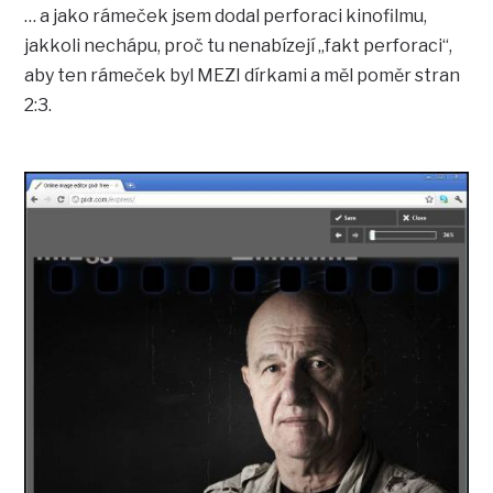
… a jako rámeček jsem dodal perforaci kinofilmu,
jakkoli nechápu, proč tu nenabízejí „fakt perforaci“,
aby ten rámeček byl MEZI dírkami a měl poměr stran
2:3.