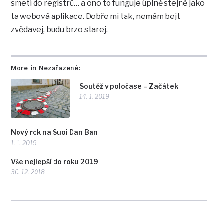
smetí do registrů… a ono to funguje úplně stejně jako
ta webová aplikace. Dobře mi tak, nemám bejt
zvědavej, budu brzo starej.
More in Nezařazené:
Soutěž v poločase – Začátek
14. 1. 2019
Nový rok na Suoi Dan Ban
1. 1. 2019
Vše nejlepší do roku 2019
30. 12. 2018