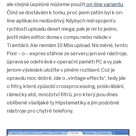
ale stejně úspěšně můžeme použít
on-line variantu
.
Čímž se dostávám k tomu, proč jsem zatím byl k on-
line aplikacím nedůvěřivý. Kdybych měl spojení s
rychlostí uploadu deset mega, pak je mi to jedno,
jestli mám editor doma v compu nebo někde v
Tramtárii. Ale nemám 10 Mbs upload. Nicméně, tento
Pixlr – o – expres stáhne ze serveru jen své nástroje,
úprava se odehrává v operační paměti PC a vy pak
jenom výsledek uložíte v plném rozlišení. Což je
opravdu moc dobré. Jde o „vintage effects“, tedy jde
o filtry, které způsobí crossprocessing, poškrábání,
rámečky atd., množství filtrů, pro který jsou dnes
oblíbené všelijaké ty Hipstamatiky a jim podobné
nástroje pro chytré telefony.