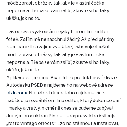
módě zprasit obrázky tak, aby je vlastní čočka
nepoznala. Třeba se vám zalíbí, zkuste si ho taky,
ukážu, jak na to.
Čas od času vyzkouším nějaký ten on-line editor
fotek. Zatím mě nenadchnul žádný. Až před pár dny
jsem narazil na zajímavý – který vyhovuje dnešní
módě zprasit obrázky tak, aby je vlastní čočka
nepoznala. Třeba se vám zalíbí, zkuste si ho taky,
ukážu, jak na to.
Aplikace se jmenuje
Pixlr
. Jde o produkt nové divize
Autodesku PSEB a najdeme ho na webové adrese
pixlr.com/
. Na této stránce toho najdeme víc, v
nabídce je rozsáhlý on -line editor, který dokonce umí
i masky a vrstvy, nicméně dnes se budeme zabývat
druhým produktem Pixlr – o – express, který slibuje
„retro vintage effects“. Lze ho stáhnout a instalovat,