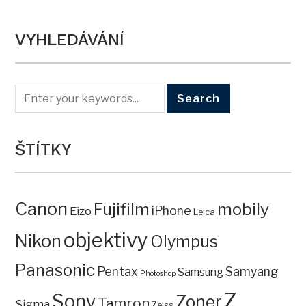
VYHLEDÁVÁNÍ
ŠTÍTKY
Canon
mobily
Fujifilm
iPhone
Eizo
Leica
objektivy
Nikon
Olympus
Panasonic
Pentax
Samyang
Samsung
Photoshop
Z
Sony
Zoner
Tamron
Sigma
Zeiss