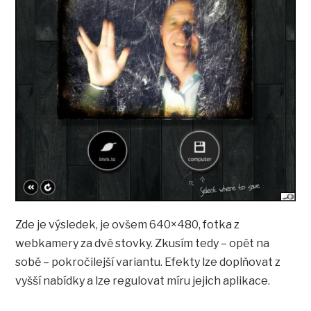
Zde je výsledek, je ovšem 640×480, fotka z
webkamery za dvě stovky. Zkusím tedy – opět na
sobě – pokročilejší variantu. Efekty lze doplňovat z
vyšší nabídky a lze regulovat míru jejich aplikace.