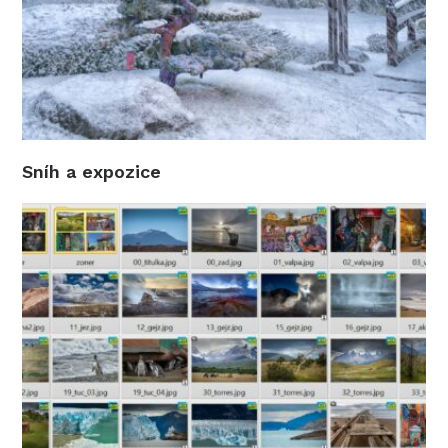
Sníh a expozice