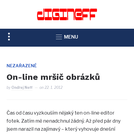
TOGGLE
MENU
SIDEBAR
&
NAVIGATION
NEZAŘAZENÉ
On-line mršič obrázků
by
Ondřej Neff
on
22. 1. 2012
Čas od času vyzkouším nějaký ten on-line editor
fotek. Zatím mě nenadchnul žádný. Až před pár dny
jsem narazil na zajímavý – který vyhovuje dnešní