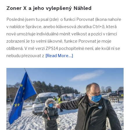
Zoner X a jeho vylepšený Náhled
Posledně jsem tu psal (zde) o funkci Porovnat (ikona nahoře
v nabídce Správce, anebo klávesová zkratka Ctrl+J), která
nově umožňuje individuálně měnit velikost a pozici v rámci
zobrazení Je to velmi šikovné, funkce Porovnat je moje
oblíbená. V mé verzi ZPS14 pochopitelně není, ale kvůli ní se
nebudu přezouvat z
[Read More…]