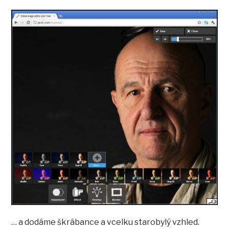
… a dodáme škrábance a vcelku starobylý vzhled.