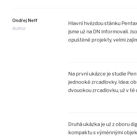
Ondřej Neff
Hlavní hvězdou stánku Pentax
Author
jsme už na DN informovali. Jso
opuštěné projekty, velmi zaj
Na první ukázce je studie Pent
jednooké zrcadlovky. Idea: o
dvouokou zrcadlovku, už v té 
Druhá ukázka je už z oboru dig
kompaktu s výměnnými objektiv