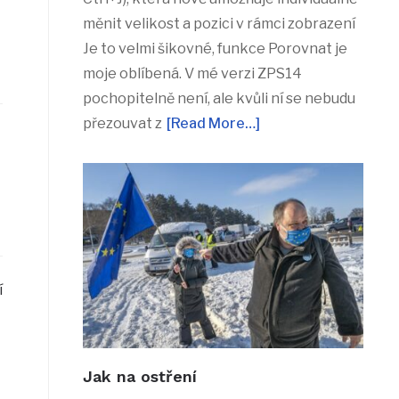
měnit velikost a pozici v rámci zobrazení
Je to velmi šikovné, funkce Porovnat je
moje oblíbená. V mé verzi ZPS14
pochopitelně není, ale kvůli ní se nebudu
přezouvat z
[Read More…]
í
Jak na ostření