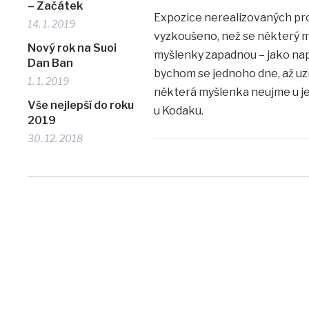
– Začátek
Expozice nerealizovaných pro
14. 1. 2019
vyzkoušeno, než se některý m
Nový rok na Suoi
myšlenky zapadnou – jako napří
Dan Ban
bychom se jednoho dne, až uz
1. 1. 2019
některá myšlenka neujme u jed
Vše nejlepší do roku
u Kodaku.
2019
30. 12. 2018