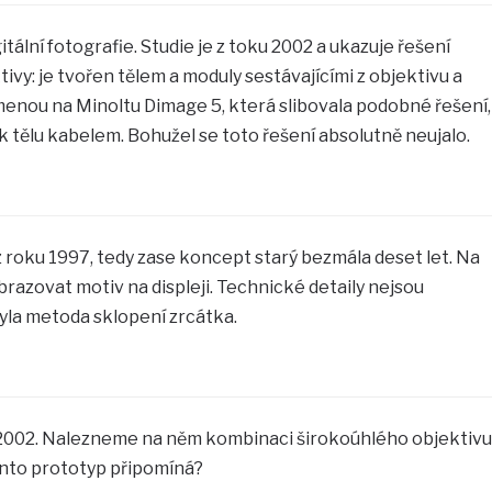
itální fotografie. Studie je z toku 2002 a ukazuje řešení
y: je tvořen tělem a moduly sestávajícími z objektivu a
enou na Minoltu Dimage 5, která slibovala podobné řešení,
k tělu kabelem. Bohužel se toto řešení absolutně neujalo.
 z roku 1997, tedy zase koncept starý bezmála deset let. Na
zobrazovat motiv na displeji. Technické detaily nejsou
yla metoda sklopení zrcátka.
 2002. Nalezneme na něm kombinaci širokoúhlého objektivu
ento prototyp připomíná?