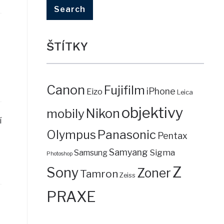
ŠTÍTKY
Canon
Fujifilm
iPhone
Eizo
Leica
objektivy
mobily
Nikon
í
Panasonic
Olympus
Pentax
Samyang
Sigma
Samsung
Photoshop
Z
Sony
Zoner
Tamron
Zeiss
PRAXE