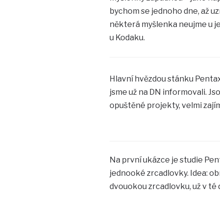
bychom se jednoho dne, až uz
některá myšlenka neujme u jed
u Kodaku.
Hlavní hvězdou stánku Pentax
jsme už na DN informovali. Jso
opuštěné projekty, velmi zaj
Na první ukázce je studie Pent
jednooké zrcadlovky. Idea: o
dvouokou zrcadlovku, už v té 