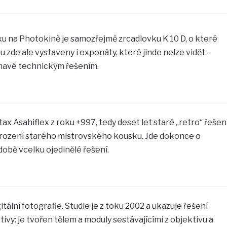
u na Photokině je samozřejmě zrcadlovku K 10 D, o které
u zde ale vystaveny i exponáty, které jinde nelze vidět –
ímavé technickým řešením.
ax Asahiflex z roku +997, tedy deset let staré „retro“ řešen
brození starého mistrovského kousku. Jde dokonce o
době vcelku ojedinělé řešení.
itální fotografie. Studie je z toku 2002 a ukazuje řešení
y: je tvořen tělem a moduly sestávajícími z objektivu a