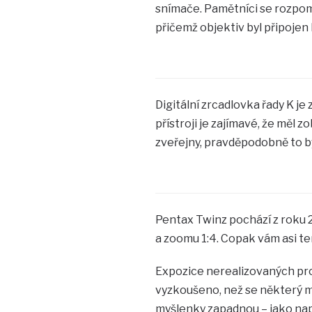
snímače. Pamětníci se rozpom
přičemž objektiv byl připojen 
Digitální zrcadlovka řady K je
přístroji je zajímavé, že měl 
zveřejny, pravděpodobně to b
Pentax Twinz pochází z roku
a zoomu 1:4. Copak vám asi t
Expozice nerealizovaných pro
vyzkoušeno, než se některý m
myšlenky zapadnou – jako napří