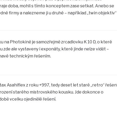
raje doba, mohli s tímto konceptem zase setkat. Anebo se
né firmy a nalezneme ji u druhé – například „twin objektiv“
u na Photokině je samozřejmě zrcadlovku K 10 D, o které
u zde ale vystaveny i exponáty, které jinde nelze vidět –
ímavé technickým řešením.
ax Asahiflex z roku +997, tedy deset let staré „retro“ řešen
brození starého mistrovského kousku. Jde dokonce o
době vcelku ojedinělé řešení.