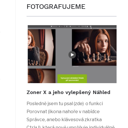
FOTOGRAFUJEME
Zoner X a jeho vylepšený Náhled
Posledně jsem tu psal (zde) o funkci
Porovnat (ikona nahoře v nabídce
Správce, anebo klávesová zkratka
Ctrl+J), která nově umožňuje individuálně