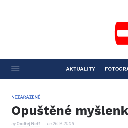
AKTUALITY
FOTOGR
TOGGLE
SIDEBAR
&
NAVIGATION
NEZAŘAZENÉ
Opuštěné myšlenk
by
Ondřej Neff
on
26. 9. 2006