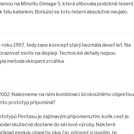
enou na Minoltu Dimage 5, která slibovala podobné řešení,
k tělu kabelem. Bohužel se toto řešení absolutně neujalo.
 z roku 1997, tedy zase koncept starý bezmála deset let. Na
zobrazovat motiv na displeji. Technické detaily nejsou
yla metoda sklopení zrcátka.
 2002. Nalezneme na něm kombinaci širokoúhlého objektivu
ento prototyp připomíná?
totypů Pentaxu je zajímavým připomenutím, kolik cest je
odel skutečně dostane do sériové výroby. Některé
klad moduly objektiv plus čip, přičemž si myslím, že