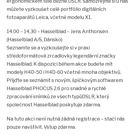
ergonomickém těle běžné DSLR. Samozřejmě si u nás
můžete vyzkoušet celé portfólio digitálních
fotoaparátů Leica, včetně modelu X1.
14.00 – 14.30 – Hasselblad – Jens Anthonsen
(Hasselblad A/S, Dánsko)
Seznamte se a vyzkoušejte si v praxi
středoformátové zrcadlovky legendární značky
Hasselblad. K dispozici během akce budete mít
modely H4D-50 i H4D-60 včetně mnoha objektivů.
Přijďte se seznámit s novým, špičkovým softwarem
Hasselblad PHOCUS 2.6 pro snadné a rychlé
zpracování snímků ze všech typůDSLR, který
společnost Hasselblad poskytuje zdarma.
Na tuto akci není nutná žádná registrace – stačí nás
pouze navštívit. Vstup zdarma.