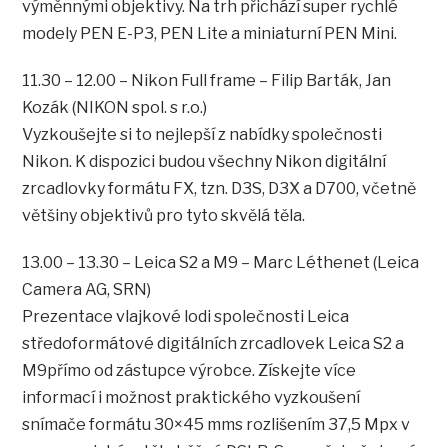
výměnnými objektivy. Na trh přichází super rychlé
modely PEN E-P3, PEN Lite a miniaturní PEN Mini.
11.30 – 12.00 – Nikon Full frame – Filip Barták, Jan
Kozák (NIKON spol. s r.o.)
Vyzkoušejte si to nejlepší z nabídky společnosti
Nikon. K dispozici budou všechny Nikon digitální
zrcadlovky formátu FX, tzn. D3S, D3X a D700, včetně
většiny objektivů pro tyto skvělá těla.
13.00 – 13.30 – Leica S2 a M9 – Marc Léthenet (Leica
Camera AG, SRN)
Prezentace vlajkové lodi společnosti Leica
středoformátové digitálních zrcadlovek Leica S2 a
M9přímo od zástupce výrobce. Získejte více
informací i možnost praktického vyzkoušení
snímače formátu 30×45 mms rozlišením 37,5 Mpx v