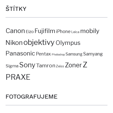
ŠTÍTKY
Canon
mobily
Fujifilm
iPhone
Eizo
Leica
objektivy
Nikon
Olympus
Panasonic
Pentax
Samyang
Samsung
Photoshop
Z
Sony
Zoner
Tamron
Sigma
Zeiss
PRAXE
FOTOGRAFUJEME