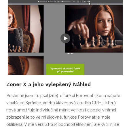
Zoner X a jeho vylepšený Náhled
Posledně jsem tu psal (zde) o funkci Porovnat (ikona nahoře
v nabídce Správce, anebo klávesová zkratka Ctrl+J), která
nově umožňuje individuálně měnit velikost a pozici v rámci
zobrazení Je to velmi šikovné, funkce Porovnat je moje
oblíbená. V mé verzi ZPS14 pochopitelně není, ale kvůli ní se