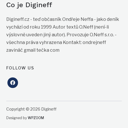
Co je Digineff
Digineff.cz - teď občasník Ondřeje Neffa - jako deník
vychází od roku 1999 Autor textů O.Neff (není-li
výslovně uveden jiný autor). Provozuje O.Neff s.r.o. -
všechna práva vyhrazena Kontakt: ondrejneff
zavináč gmail tečka com
FOLLOW US
facebook
Copyright © 2026 Digineff
Designed by
WPZOOM