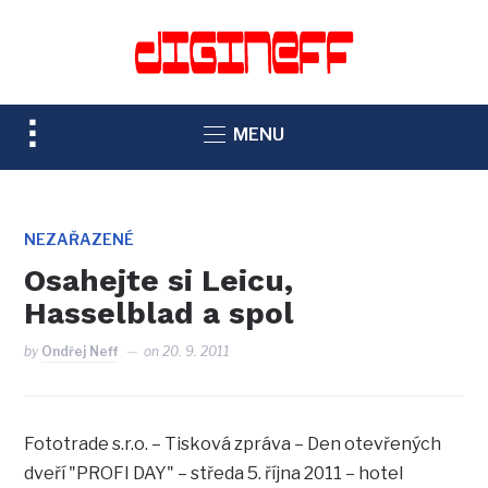
TOGGLE
MENU
SIDEBAR
&
NAVIGATION
NEZAŘAZENÉ
Osahejte si Leicu,
Hasselblad a spol
by
Ondřej Neff
on
20. 9. 2011
Fototrade s.r.o. – Tisková zpráva – Den otevřených
dveří "PROFI DAY" – středa 5. října 2011 – hotel