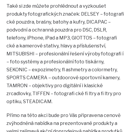
Také si zde můžete prohlédnout a vyzkoušet
produkty fotografických značek: DELSEY – fotografi
cké pouzdra, brašny, batohy a kufry, DICAPAC –
podvodní a ochranná pouzdra pro DSC, DSLR,
telefony, iPhone, iPad a MP3, GIOTTOS – fotografi
cké a kamerové stativy, hlavy a příslušenství,
MITSUBISHI – profesionální řešení výroby fotografi í
– foto systémy a profesionální foto tiskárny,
SEKONIC – expozimetry, fl ashmetry a colormetry,
SPORTS CAMERA – outdoorové sportovní kamery,
TAMRON – objektivy pro digitální i klasické
zrcadlovky, TIFFEN – fotografi cké fi ltry a fi ltry pro
optiku, STEADICAM.
Přímo na této akci bude pro Vás připravena cenově
zvýhodněná nabídka na prezentované produkty a
velmi zajímavá akční doprodejová nabídka produtků