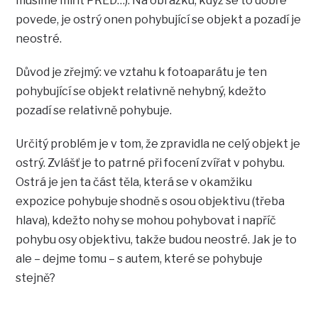
musíme mířit PŘED…). Na obrázku, když se to dobře
povede, je ostrý onen pohybující se objekt a pozadí je
neostré.
Důvod je zřejmý: ve vztahu k fotoaparátu je ten
pohybující se objekt relativně nehybný, kdežto
pozadí se relativně pohybuje.
Určitý problém je v tom, že zpravidla ne celý objekt je
ostrý. Zvlášť je to patrné při focení zvířat v pohybu.
Ostrá je jen ta část těla, která se v okamžiku
expozice pohybuje shodně s osou objektivu (třeba
hlava), kdežto nohy se mohou pohybovat i napříč
pohybu osy objektivu, takže budou neostré. Jak je to
ale – dejme tomu – s autem, které se pohybuje
stejně?