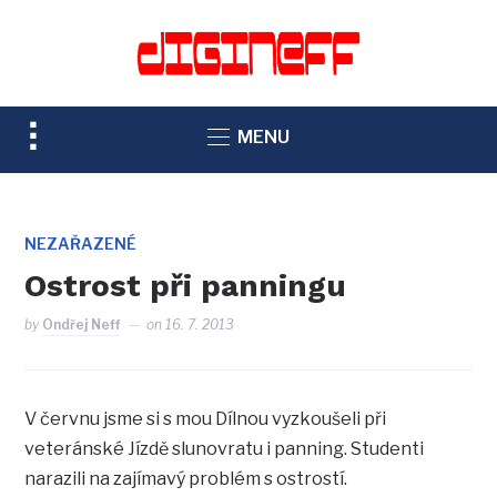
TOGGLE
MENU
SIDEBAR
&
NAVIGATION
NEZAŘAZENÉ
Ostrost při panningu
by
Ondřej Neff
on
16. 7. 2013
V červnu jsme si s mou Dílnou vyzkoušeli při
veteránské Jízdě slunovratu i panning. Studenti
narazili na zajímavý problém s ostrostí.