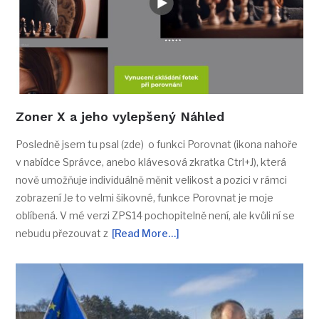
Zoner X a jeho vylepšený Náhled
Posledně jsem tu psal (zde) o funkci Porovnat (ikona nahoře
v nabídce Správce, anebo klávesová zkratka Ctrl+J), která
nově umožňuje individuálně měnit velikost a pozici v rámci
zobrazení Je to velmi šikovné, funkce Porovnat je moje
oblíbená. V mé verzi ZPS14 pochopitelně není, ale kvůli ní se
nebudu přezouvat z
[Read More…]