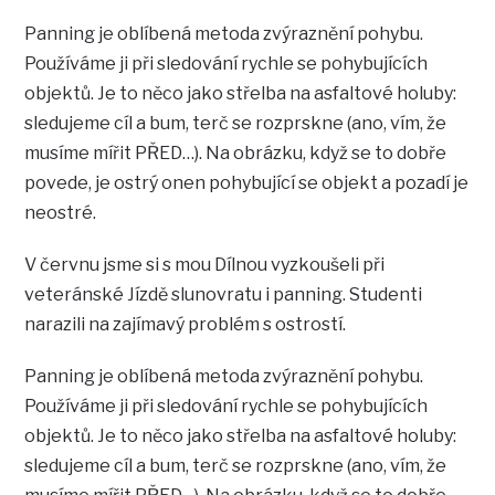
Panning je oblíbená metoda zvýraznění pohybu.
Používáme ji při sledování rychle se pohybujících
objektů. Je to něco jako střelba na asfaltové holuby:
sledujeme cíl a bum, terč se rozprskne (ano, vím, že
musíme mířit PŘED…). Na obrázku, když se to dobře
povede, je ostrý onen pohybující se objekt a pozadí je
neostré.
V červnu jsme si s mou Dílnou vyzkoušeli při
veteránské Jízdě slunovratu i panning. Studenti
narazili na zajímavý problém s ostrostí.
Panning je oblíbená metoda zvýraznění pohybu.
Používáme ji při sledování rychle se pohybujících
objektů. Je to něco jako střelba na asfaltové holuby:
sledujeme cíl a bum, terč se rozprskne (ano, vím, že