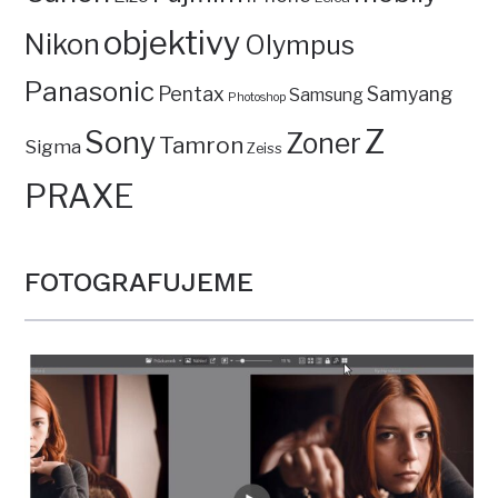
objektivy
Nikon
Olympus
Panasonic
Pentax
Samyang
Samsung
Photoshop
Z
Sony
Zoner
Tamron
Sigma
Zeiss
PRAXE
FOTOGRAFUJEME