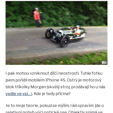
I pak mohou vzniknout dílčí neostrosti. Tuhle fotku
jsem pořídil mobilem iPhone 4S. Ostrý je motorový
blok tříkolky Morgan (skvělý stroj, prodávají ho u nás
vedle ve vsi…
). Kde je tedy příčina?
Je to moje teorie, pokud se mýlím, rád opravím: jde o
relativní pohyb vůči optické ose. Objektiv snímá ve