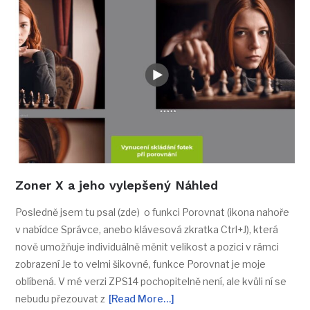
Zoner X a jeho vylepšený Náhled
Posledně jsem tu psal (zde) o funkci Porovnat (ikona nahoře
v nabídce Správce, anebo klávesová zkratka Ctrl+J), která
nově umožňuje individuálně měnit velikost a pozici v rámci
zobrazení Je to velmi šikovné, funkce Porovnat je moje
oblíbená. V mé verzi ZPS14 pochopitelně není, ale kvůli ní se
nebudu přezouvat z
[Read More…]