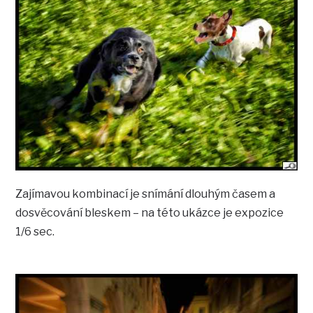
Zajímavou kombinací je snímání dlouhým časem a
dosvěcování bleskem – na této ukázce je expozice
1/6 sec.