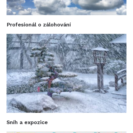
Profesionál o zálohování
Sníh a expozice