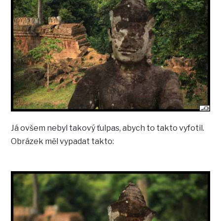
Já ovšem nebyl takový ťulpas, abych to takto vyfotil.
Obrázek měl vypadat takto: