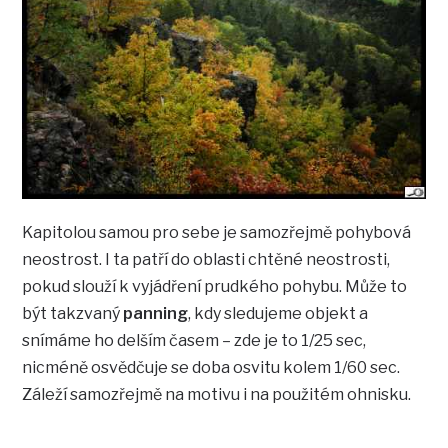
Kapitolou samou pro sebe je samozřejmě pohybová
neostrost. I ta patří do oblasti chtěné neostrosti,
pokud slouží k vyjádření prudkého pohybu. Může to
být takzvaný
panning
, kdy sledujeme objekt a
snímáme ho delším časem – zde je to 1/25 sec,
nicméně osvědčuje se doba osvitu kolem 1/60 sec.
Záleží samozřejmě na motivu i na použitém ohnisku.