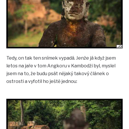
Tedy, on tak ten snímek vypadá. Jenže já když jsem
letos na jaře v tom Angkoru v Kambodži byl, myslel
jsem na to, že budu psát nějaký takový článek o
ostrosti a vyfotil ho ještě jednou: