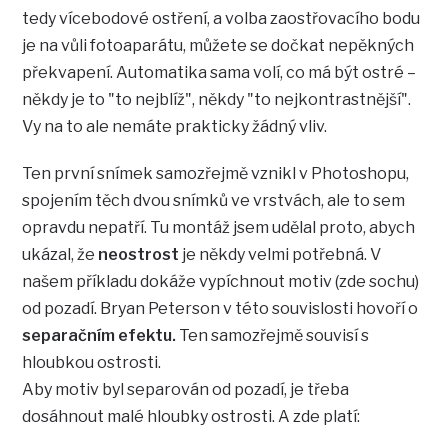
tedy vícebodové ostření, a volba zaostřovacího bodu
je na vůli fotoaparátu, můžete se dočkat nepěkných
překvapení. Automatika sama volí, co má být ostré –
někdy je to "to nejblíž", někdy "to nejkontrastnější".
Vy na to ale nemáte prakticky žádný vliv.
Ten první snímek samozřejmě vznikl v Photoshopu,
spojením těch dvou snímků ve vrstvách, ale to sem
opravdu nepatří. Tu montáž jsem udělal proto, abych
ukázal, že
neostrost
je někdy velmi potřebná. V
našem příkladu dokáže vypíchnout motiv (zde sochu)
od pozadí. Bryan Peterson v této souvislosti hovoří o
separačním efektu.
Ten samozřejmě souvisí s
hloubkou ostrosti.
Aby motiv byl separován od pozadí, je třeba
dosáhnout malé hloubky ostrosti. A zde platí: