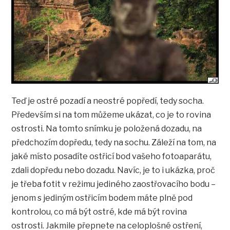
Teď je ostré pozadí a neostré popředí, tedy socha.
Především si na tom můžeme ukázat, co je to rovina
ostrosti. Na tomto snímku je položená dozadu, na
předchozím dopředu, tedy na sochu. Záleží na tom, na
jaké místo posadíte ostřicí bod vašeho fotoaparátu,
zdali dopředu nebo dozadu. Navíc, je to i ukázka, proč
je třeba fotit v režimu jediného zaostřovacího bodu –
jenom s jediným ostřicím bodem máte plně pod
kontrolou, co má být ostré, kde má být rovina
ostrosti. Jakmile přepnete na celoplošné ostření,