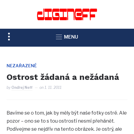
TOGGLE
MENU
SIDEBAR
&
NAVIGATION
NEZAŘAZENÉ
Ostrost žádaná a nežádaná
by
Ondřej Neff
on
1. 11. 2011
Bavíme se o tom, jak by měly být naše fotky ostré. Ale
pozor – ono se to s tou ostrostí nesmí přehánět.
Podívejme se nejdřív na tento obrázek. Je ostrý, ale