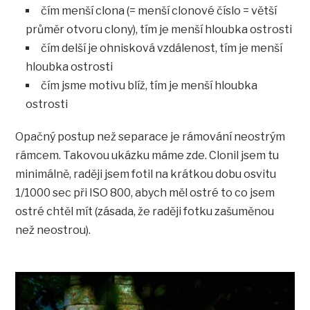
čím menší clona (= menší clonové číslo = větší
průměr otvoru clony), tím je menší hloubka ostrosti
čím delší je ohnisková vzdálenost, tím je menší
hloubka ostrosti
čím jsme motivu blíž, tím je menší hloubka
ostrosti
Opačný postup než separace je rámování neostrým
rámcem. Takovou ukázku máme zde. Clonil jsem tu
minimálně, raději jsem fotil na krátkou dobu osvitu
1/1000 sec při ISO 800, abych měl ostré to co jsem
ostré chtěl mít (zásada, že raději fotku zašuměnou
než neostrou).