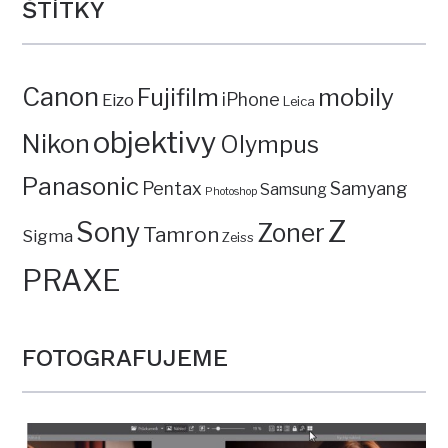
ŠTÍTKY
Canon
mobily
Fujifilm
iPhone
Eizo
Leica
objektivy
Nikon
Olympus
Panasonic
Pentax
Samyang
Samsung
Photoshop
Z
Sony
Zoner
Tamron
Sigma
Zeiss
PRAXE
FOTOGRAFUJEME