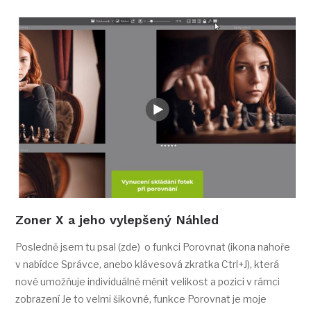
Zoner X a jeho vylepšený Náhled
Posledně jsem tu psal (zde) o funkci Porovnat (ikona nahoře
v nabídce Správce, anebo klávesová zkratka Ctrl+J), která
nově umožňuje individuálně měnit velikost a pozici v rámci
zobrazení Je to velmi šikovné, funkce Porovnat je moje