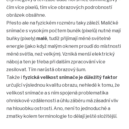
čím více pixelů, tím více obrazových podrobností
obrázek obsáhne.
Přesto ale na fyzickém rozměru taky záleží. Maličké
snímače s vysokým počtem buněk (pixelů) nutně mají
buňky (pixely)
malé
, tudíž přijímají méně světelné
energie (jako když malým oknem proudí do místnosti
méně světla, než velkým). Vzniká menší elektrický
náboj a ten je třeba při dalším zpracování více
zesilovat. Tím narůstá obrazový šum.
Takže i
fyzická velikost snímače je důležitý faktor
určující výslednou kvalitu obrazu, nehledě k tomu, že
velikost snímače a s ním spojená problematika
ohniskové vzdálenosti a úhlu záběru má zásadní vliv
na hlouobku ostrosti. Ano, není to jednoduché a
zmatky kolem terminologie to dělají ještě složitější.