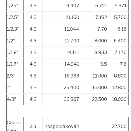
1/2.7″
4:3
9.407
6.721
5.371
1/2.5″
4:3
10.160
7.182
5.760
1/2.3″
4:3
11.044
7.70
6.16
1/2″
4:3
12.700
8.000
6.400
1/1.8″
4:3
14.111
8.933
7.176
1/1.7″
4:3
14.941
9.5
7.6
2/3″
4:3
16.933
11.000
8.800
1″
4:3
25.400
16.000
12.800
4/3″
4:3
33.867
22.500
18.000
Canon
2:3
nespecifikován
22.700
APS