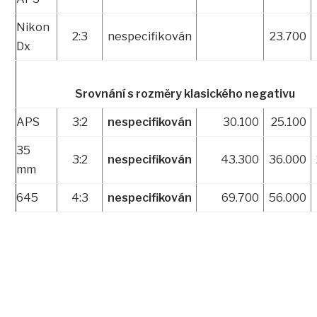
Nikon
2:3
nespecifikován
23.700
Dx
Srovnání s rozměry klasického negativu
APS
3:2
nespecifikován
30.100
25.100
35
3:2
nespecifikován
43.300
36.000
mm
645
4:3
nespecifikován
69.700
56.000