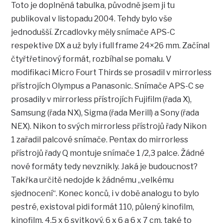
Toto je doplněná tabulka, původně jsem ji tu
publikoval v listopadu 2004. Tehdy bylo vše
jednodušší. Zrcadlovky měly snímače APS-C
respektive DX a už byly i full frame 24×26 mm. Začínal
čtyřtřetinový formát, rozbíhal se pomalu. V
modifikaci Micro Fourt Thirds se prosadil v mirrorless
přístrojích Olympus a Panasonic. Snímače APS-C se
prosadily v mirrorless přístrojích Fujifilm (řada X),
Samsung (řada NX), Sigma (řada Merill) a Sony (řada
NEX). Nikon to svých mirrorless přístrojů řady Nikon
1 zařadil palcové snímače. Pentax do mirrorless
přístrojů řady Q montuje snímače 1 /2,3 palce. Žádné
nové formáty tedy nevznikly. Jaká je budoucnost?
Takřka určitě nedojde k žádnému „velkému
sjednocení“. Konec konců, i v době analogu to bylo
pestré, existoval pidi formát 110, půlený kinofilm,
kinofilm, 4,5 x 6 svitkový, 6 x 6 a 6 x 7 cm, také to