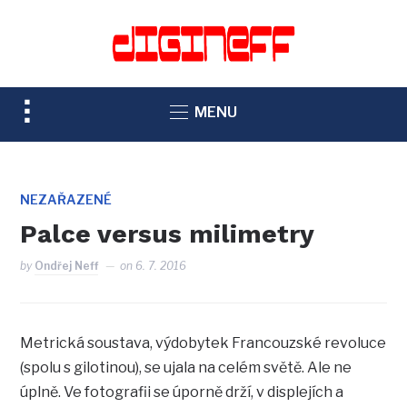
TOGGLE
MENU
SIDEBAR
&
NAVIGATION
NEZAŘAZENÉ
Palce versus milimetry
by
Ondřej Neff
on
6. 7. 2016
Metrická soustava, výdobytek Francouzské revoluce
(spolu s gilotinou), se ujala na celém světě. Ale ne
úplně. Ve fotografii se úporně drží, v displejích a