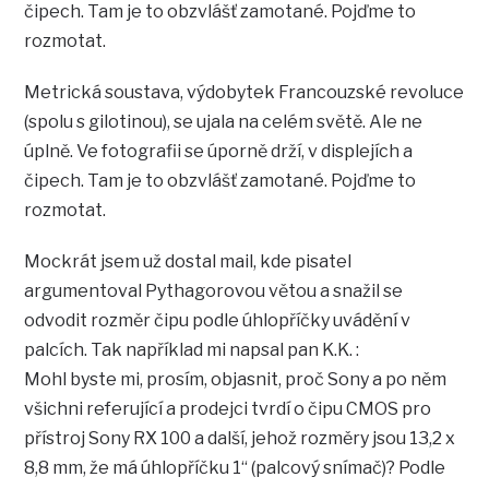
čipech. Tam je to obzvlášť zamotané. Pojďme to
rozmotat.
Metrická soustava, výdobytek Francouzské revoluce
(spolu s gilotinou), se ujala na celém světě. Ale ne
úplně. Ve fotografii se úporně drží, v displejích a
čipech. Tam je to obzvlášť zamotané. Pojďme to
rozmotat.
Mockrát jsem už dostal mail, kde pisatel
argumentoval Pythagorovou větou a snažil se
odvodit rozměr čipu podle úhlopříčky uvádění v
palcích. Tak například mi napsal pan K.K. :
Mohl byste mi, prosím, objasnit, proč Sony a po něm
všichni referující a prodejci tvrdí o čipu CMOS pro
přístroj Sony RX 100 a další, jehož rozměry jsou 13,2 x
8,8 mm, že má úhlopříčku 1“ (palcový snímač)? Podle