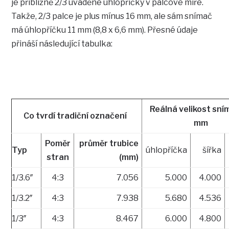
je přibližně 2/3 uváděné úhlopříčky v palcové míře.
Takže, 2/3 palce je plus mínus 16 mm, ale sám snímač
má úhlopříčku 11 mm (8,8 x 6,6 mm). Přesné údaje
přináší následující tabulka:
Reálná velikost sní
Co tvrdí tradiční označení
mm
Poměr
průměr trubice
Typ
úhlopříčka
šířka
stran
(mm)
1/3.6″
4:3
7.056
5.000
4.000
1/3.2″
4:3
7.938
5.680
4.536
1/3″
4:3
8.467
6.000
4.800