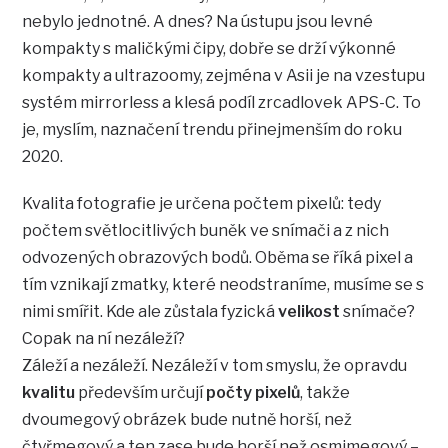
nebylo jednotné. A dnes? Na ústupu jsou levné
kompakty s maličkými čipy, dobře se drží výkonné
kompakty a ultrazoomy, zejména v Asii je na vzestupu
systém mirrorless a klesá podíl zrcadlovek APS-C. To
je, myslím, naznačení trendu přinejmenším do roku
2020.
Kvalita fotografie je určena počtem pixelů: tedy
počtem světlocitlivých buněk ve snímači a z nich
odvozených obrazových bodů. Oběma se říká pixel a
tím vznikají zmatky, které neodstraníme, musíme se s
nimi smířit. Kde ale zůstala fyzická
velikost
snímače?
Copak na ní nezáleží?
Záleží a nezáleží. Nezáleží v tom smyslu, že opravdu
kvalitu
především určují
počty pixelů
, takže
dvoumegový obrázek bude nutně horší, než
čtyřmegový a ten zase bude horší než osmimegový –