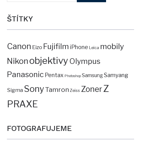
ŠTÍTKY
Canon
mobily
Fujifilm
iPhone
Eizo
Leica
objektivy
Nikon
Olympus
Panasonic
Pentax
Samyang
Samsung
Photoshop
Z
Sony
Zoner
Tamron
Sigma
Zeiss
PRAXE
FOTOGRAFUJEME