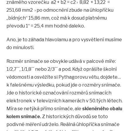
známého vzorečku a2 + b2 = c2 › 8,82 + 13,22 =
251,68 mm2 › po odmocnění zbude na úhlopříčku
„bídných“ 15,86 mm, což má k dosud platnému
převodu 1“ = 25,4 mm hodně daleko.
Ano, je to záhada hlavolamu a pro vysvětlení musíme
do minulosti.
Rozměr snímače se obvykle udává v palcové míře:
1/2,7´´, 1/1,8´´ nebo 2/3´´ a pod. Když oprášíte školní
vědomosti a osvěžíte si Pythagorovu větu, dojdete…
k falešnému výsledku, pokud jde o rozměry snímače.
Jde o historické označování rozměrů snímacích
elektronek v televizních kamerách v 50.tých létech.
Míra se netýká přímo snímače, ale
skleněného obalu
kolem snímače.
Z historických důvodů se toto
podivné měření udrželo. Reálná úhlopříčka snímače