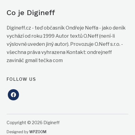
Co je Digineff
Digineff.cz - teď občasník Ondřeje Neffa - jako deník
vychází od roku 1999 Autor textů O.Neff (není-li
výslovně uveden jiný autor). Provozuje O.Neff s.r.o. -
všechna práva vyhrazena Kontakt: ondrejneff
zavináč gmail tečka com
FOLLOW US
facebook
Copyright © 2026 Digineff
Designed by
WPZOOM