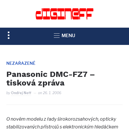
TOGGLE
MENU
SIDEBAR
&
NAVIGATION
NEZAŘAZENÉ
Panasonic DMC-FZ7 –
tisková zpráva
by
Ondřej Neff
on
26. 1. 2006
O novém modelu z řady širokorozsahových, opticky
stabilizovaných přístrojů s elektronickým hledáčkem