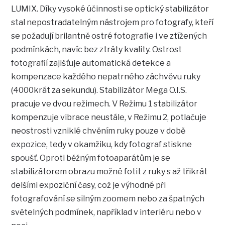
LUMIX. Díky vysoké účinnosti se optický stabilizátor
stal nepostradatelným nástrojem pro fotografy, kteří
se požadují brilantně ostré fotografie i ve ztížených
podmínkách, navíc bez ztráty kvality. Ostrost
fotografií zajišťuje automatická detekce a
kompenzace každého nepatrného záchvěvu ruky
(4000krát za sekundu). Stabilizátor Mega O.I.S.
pracuje ve dvou režimech. V Režimu 1 stabilizátor
kompenzuje vibrace neustále, v Režimu 2, potlačuje
neostrosti vzniklé chvěním ruky pouze v době
expozice, tedy v okamžiku, kdy fotograf stiskne
spoušť. Oproti běžným fotoaparátům je se
stabilizátorem obrazu možné fotit z ruky s až třikrát
delšími expoziční časy, což je výhodné při
fotografování se silným zoomem nebo za špatných
světelných podmínek, například v interiéru nebo v