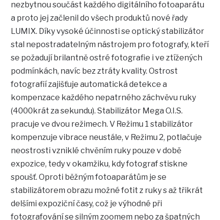
nezbytnou součást každého digitálního fotoaparátu
a proto jej začlenil do všech produktů nové
řady
LUMIX. Díky vysoké účinnosti se optický stabilizátor
stal nepostradatelným nástrojem pro fotografy, kteří
se požadují brilantně ostré fotografie i ve ztížených
podmínkách, navíc bez ztráty kvality. Ostrost
fotografií zajišťuje automatická detekce a
kompenzace každého nepatrného záchvěvu ruky
(4000krát za sekundu). Stabilizátor Mega O.I.S.
pracuje ve dvou režimech. V Režimu 1 stabilizátor
kompenzuje vibrace neustále, v Režimu 2, potlačuje
neostrosti vzniklé chvěním ruky pouze v době
expozice, tedy v okamžiku, kdy fotograf stiskne
spoušť. Oproti běžným fotoaparátům je se
stabilizátorem obrazu možné fotit z ruky s až třikrát
delšími expoziční časy, což je výhodné při
fotografování se silným zoomem nebo za špatných