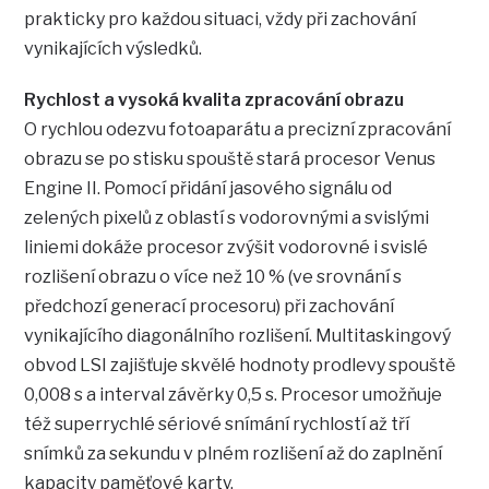
prakticky pro každou situaci, vždy při zachování
vynikajících výsledků.
Rychlost a vysoká kvalita zpracování obrazu
O rychlou odezvu fotoaparátu a precizní zpracování
obrazu se po stisku spouště stará procesor Venus
Engine II. Pomocí přidání jasového signálu od
zelených pixelů z oblastí s vodorovnými a svislými
liniemi dokáže procesor zvýšit vodorovné i svislé
rozlišení obrazu o více než 10 % (ve srovnání s
předchozí generací procesoru) při zachování
vynikajícího diagonálního rozlišení. Multitaskingový
obvod LSI zajišťuje skvělé hodnoty prodlevy spouště
0,008 s a interval závěrky 0,5 s. Procesor umožňuje
též superrychlé sériové snímání rychlostí až tří
snímků za sekundu v plném rozlišení až do zaplnění
kapacity paměťové karty.