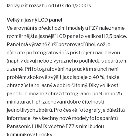
lze využít rozsahu od 60 s do 1/2000 s.
Velký a jasný LCD panel
Ve srovnání s předchozími modely u FZ7 nalezneme
rozměrnější a jasnější LCD panel o velikosti 2,5 palce.
Panel má výrazně širší pozorovací úhel, což je
důležité při fotografování s přístrojem nad hlavou
(např. v davu) nebo z výrazného podhledu s aparátem
u země. Při fotografování na prudkém slunci není
problém skokově zvýšit jas displeje o 40 %, takže
obraz zůstane jasný a dobře čitelný. Díky velikosti
panelu je možné zobrazit fotografie i po 9 nebo 25
miniaturách při zachování dobré čitelnosti
jednotlivých záběrů. Pro české fotografy je důležitá
informace, že všechny nové modely fotoaparátů
Panasonic LUMIX včetně FZ7 s nimi budou
komunikovat česky.