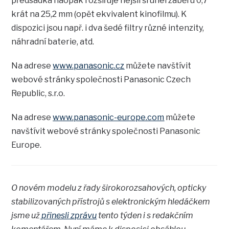
předsádka naopak rozšiřuje nejširší úhel záběru 0,7
krát na 25,2 mm (opět ekvivalent kinofilmu). K
dispozici jsou např. i dva šedé filtry různé intenzity,
náhradní baterie, atd.
Na adrese
www.panasonic.cz
můžete navštívit
webové stránky společnosti Panasonic Czech
Republic, s.r.o.
Na adrese
www.panasonic-europe.com
můžete
navštívit webové stránky společnosti Panasonic
Europe.
O novém modelu z řady širokorozsahových, opticky
stabilizovaných přístrojů s elektronickým hledáčkem
jsme už
přinesli zprávu
tento týden i s redakčním