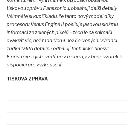
komentářem. Nyní máme k disposici obsáhlou
tiskovou zprávu Panasonicu, obsahují další detaily.
Všimněte si kupříkladu, že tento nový model díky
procesoru Venus Engine II posiluje jasovou složmu
informací ze zelených pixelů – těch je na snímači
dvakrát víc, než modrých a než červených. Výrobci
zřídka takto detailně odhalují technické finesy!
K přístroji se jistě vrátíme v recenzi, až bude vzorek k
dispocici pro vyzkoušení.
TISKOVÁ ZPRÁVA