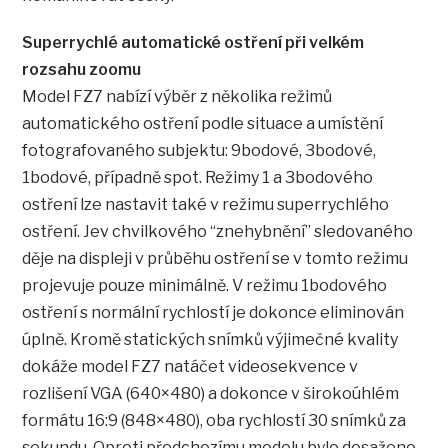
Superrychlé automatické ostření při velkém
rozsahu zoomu
Model FZ7 nabízí výběr z několika režimů
automatického ostření podle situace a umístění
fotografovaného subjektu: 9bodové, 3bodové,
1bodové, případně spot. Režimy 1 a 3bodového
ostření lze nastavit také v režimu superrychlého
ostření. Jev chvilkového “znehybnění” sledovaného
děje na displeji v průběhu ostření se v tomto režimu
projevuje pouze minimálně. V režimu 1bodového
ostření s normální rychlostí je dokonce eliminován
úplně. Kromě statických snímků výjimečné kvality
dokáže model FZ7 natáčet videosekvence v
rozlišení VGA (640×480) a dokonce v širokoúhlém
formátu 16:9 (848×480), oba rychlostí 30 snímků za
sekundu. Oproti předchozímu modelu bylo dosaženo