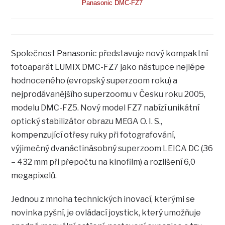
Panasonic DMC-FZ7
Společnost Panasonic představuje nový kompaktní
fotoaparát LUMIX DMC-FZ7 jako nástupce nejlépe
hodnoceného (evropský superzoom roku) a
nejprodávanějšího superzoomu v Česku roku 2005,
modelu DMC-FZ5. Nový model FZ7 nabízí unikátní
optický stabilizátor obrazu MEGA O. I. S.,
kompenzující otřesy ruky při fotografování,
výjimečný dvanáctinásobný superzoom LEICA DC (36
– 432 mm při přepočtu na kinofilm) a rozlišení 6,0
megapixelů.
Jednou z mnoha technických inovací, kterými se
novinka pyšní, je ovládací joystick, který umožňuje