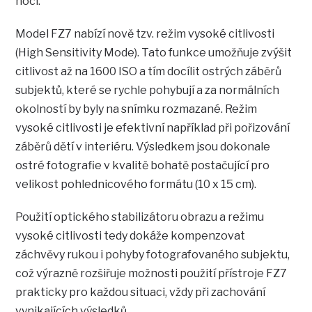
noci.
Model FZ7 nabízí nově tzv. režim vysoké citlivosti
(High Sensitivity Mode). Tato funkce umožňuje zvýšit
citlivost až na 1600 ISO a tím docílit ostrých záběrů
subjektů, které se rychle pohybují a za normálních
okolností by byly na snímku rozmazané. Režim
vysoké citlivosti je efektivní například při pořizování
záběrů dětí v interiéru. Výsledkem jsou dokonale
ostré fotografie v kvalitě bohatě postačující pro
velikost pohlednicového formátu (10 x 15 cm).
Použití optického stabilizátoru obrazu a režimu
vysoké citlivosti tedy dokáže kompenzovat
záchvěvy rukou i pohyby fotografovaného subjektu,
což výrazně rozšiřuje možnosti použití přístroje FZ7
prakticky pro každou situaci, vždy při zachování
vynikajících výsledků.