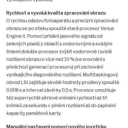
Rychlost a vysoká kvalita zpracování obrazu
O rychlou odezvu fotoaparátu a precizní zpracování
obrazu se po stisku spouště stará procesor Venus
Engine II. Pomocí přidání jasového signálu od
zelených pixelů z oblastí s vodorovnými a svislými
liniemi dokáže procesor zvýšit vodorovné i svislé
rozlišení obrazu o více než 10 % (ve srovnání s
předchozí generací procesoru) při zachování
vynikajícího diagonálního rozlišení. Multitaskingový
obvod LSI zajišťuje skvělé hodnoty prodlevy spouště
0,008 s a interval závěrky 0,5 s. Procesor umožňuje
též superrychlé sériové snímání rychlostí až tří
snímků za sekundu v plném rozlišení až do zaplnění
kapacity paměťové karty.
Manuální nastavení pomocí nového joysticku