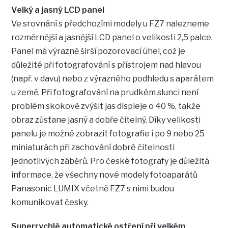
Velký a jasný LCD panel
Ve srovnání s předchozími modely u FZ7 nalezneme
rozměrnější a jasnější LCD panel o velikosti 2,5 palce.
Panel má výrazně širší pozorovací úhel, což je
důležité při fotografování s přístrojem nad hlavou
(např. v davu) nebo z výrazného podhledu s aparátem
u země. Při fotografování na prudkém slunci není
problém skokově zvýšit jas displeje o 40 %, takže
obraz zůstane jasný a dobře čitelný. Díky velikosti
panelu je možné zobrazit fotografie i po 9 nebo 25
miniaturách při zachování dobré čitelnosti
jednotlivých záběrů. Pro české fotografy je důležitá
informace, že všechny nové modely fotoaparátů
Panasonic LUMIX včetně FZ7 s nimi budou
komunikovat česky.
Superrychlé automatické ostření při velkém