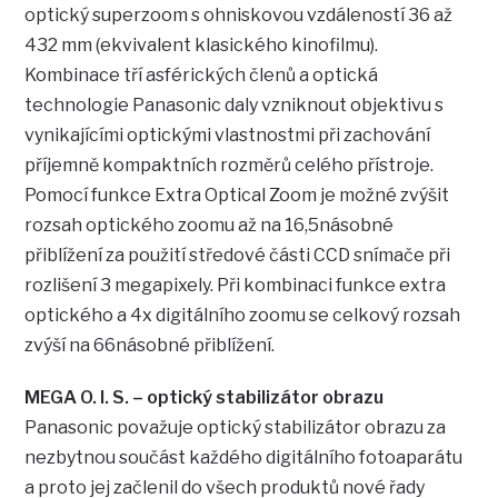
optický superzoom s ohniskovou vzdáleností 36 až
432 mm (ekvivalent klasického kinofilmu).
Kombinace tří asférických členů a optická
technologie Panasonic daly vzniknout objektivu s
vynikajícími optickými vlastnostmi při zachování
příjemně kompaktních rozměrů celého přístroje.
Pomocí funkce Extra Optical Zoom je možné zvýšit
rozsah optického zoomu až na 16,5násobné
přiblížení za použití středové části CCD snímače při
rozlišení 3 megapixely. Při kombinaci funkce extra
optického a 4x digitálního zoomu se celkový rozsah
zvýší na 66násobné přiblížení.
MEGA O. I. S. – optický stabilizátor obrazu
Panasonic považuje optický stabilizátor obrazu za
nezbytnou součást každého digitálního fotoaparátu
a proto jej začlenil do všech produktů nové
řady