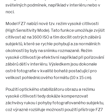
světelných podmínek, například v interiéru nebo v
noci.
Model FZ7 nabízí nově tzv. režim vysoké citlivosti
(High Sensitivity Mode). Tato funkce umožňuje zvýšit
citlivost až na 1600 ISO a tím docílit ostrých záběrů
subjektů, které se rychle pohybují a za normálních
okolností by byly na snímku rozmazané. Režim
vysoké citlivosti je efektivní například při pořizování
záběrů dětí v interiéru. Výsledkem jsou dokonale
ostré fotografie v kvalitě bohatě postačující pro
velikost pohlednicového formátu (10 x 15 cm).
Použití optického stabilizátoru obrazu a režimu
vysoké citlivosti tedy dokáže kompenzovat
záchvěvy rukou i pohyby fotografovaného subjektu,
což výrazně rozšiřuje možnosti použití přístroje FZ7