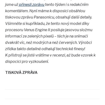
jsme už
přinesli zprávu
tento týden i s redakčním
komentářem. Nyní máme k disposici obsáhlou
tiskovou zprávu Panasonicu, obsahují další detaily.
Všimněte si kupříkladu, že tento nový model díky
procesoru Venus Engine II posiluje jasovou složmu
informací ze zelených pixelů – těch je na snímači
dvakrát víc, než modrých a než červených. Výrobci
zřídka takto detailně odhalují technické finesy!
K přístroji se jistě vrátíme v recenzi, až bude vzorek k
dispocici pro vyzkoušení.
TISKOVÁ ZPRÁVA