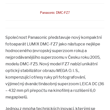
Panasonic DMC-FZ7
Společnost Panasonic představuje nový kompaktní
fotoaparát LUMIX DMC-FZ7 jako nástupce nejlépe
hodnoceného (evropský superzoom roku) a
nejprodávanějšího superzoomu v Česku roku 2005,
modelu DMC-FZ5. Nový model FZ7 nabízí unikátní
optický stabilizátor obrazu MEGA O. I. S.,
kompenzující otřesy ruky při fotografování,
výjimečný dvanáctinásobný superzoom LEICA DC (36
– 432 mm při přepočtu na kinofilm) a rozlišení 6,0
megapixelů.
Jednou z mnoha technických inovací, kterými se