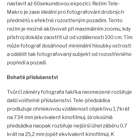
nastavit až 60sekundovou expozici. Režim Tele-
Makro je zase ideální pro fotografování drobných
předmětů s efektně rozostřeným pozadím. Tento
režim je možné aktivovat při maximálním zoomu, kdy
přístroj dokáže zaostřit už od vzdálenosti 100 cm. Tím
může fotograf dosáhnout minimální hloubky ostrosti
a oddělit tak fotografovaný subjekt od rozostřeného
popředí a pozadí.
Bohaté příslušenství
Tvůrčí záměry fotografa takřka neomezeně rozšiřuje
další volitelné příslušenství. Tele-předsádka
prodlužuje ohniskovou vzdálenost objektivu 1,7krát
na 734 mm (ekvivalent kinofilmu), širokoúhlá
předsádka naopak rozšiřuje nejširší úhel záběru 0,7
krát na 25,2 mm (opět ekvivalent kinofilmu). K