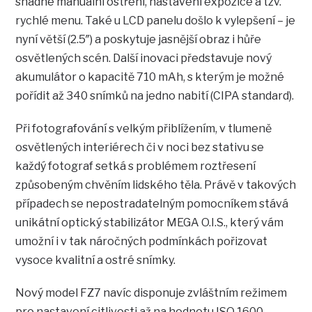
snadné manuální ostření, nastavení expozice a tzv.
rychlé menu. Také u LCD panelu došlo k vylepšení – je
nyní větší (2.5″) a poskytuje jasnější obraz i hůře
osvětlených scén. Další inovaci představuje nový
akumulátor o kapacitě 710 mAh, s kterým je možné
pořídit až 340 snímků na jedno nabití (CIPA standard).
Při fotografování s velkým přiblížením, v tlumeně
osvětlených interiérech či v noci bez stativu se
každý fotograf setká s problémem roztřesení
způsobeným chvěním lidského těla. Právě v takových
případech se nepostradatelným pomocníkem stává
unikátní optický stabilizátor MEGA O.I.S., který vám
umožní i v tak náročných podmínkách pořizovat
vysoce kvalitní a ostré snímky.
Nový model FZ7 navíc disponuje zvláštním režimem
pro nastavení citlivosti až na hodnotu ISO 1600,