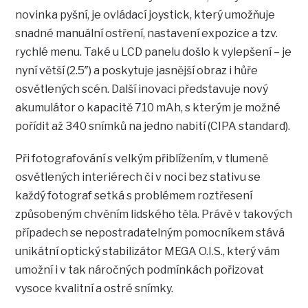
novinka pyšní, je ovládací joystick, který umožňuje
snadné manuální ostření, nastavení expozice a tzv.
rychlé menu. Také u LCD panelu došlo k vylepšení – je
nyní větší (2.5″) a poskytuje jasnější obraz i hůře
osvětlených scén. Další inovaci představuje nový
akumulátor o kapacitě 710 mAh, s kterým je možné
pořídit až 340 snímků na jedno nabití (CIPA standard).
Při fotografování s velkým přiblížením, v tlumeně
osvětlených interiérech či v noci bez stativu se
každý fotograf setká s problémem roztřesení
způsobeným chvěním lidského těla. Právě v takových
případech se nepostradatelným pomocníkem stává
unikátní optický stabilizátor MEGA O.I.S., který vám
umožní i v tak náročných podmínkách pořizovat
vysoce kvalitní a ostré snímky.