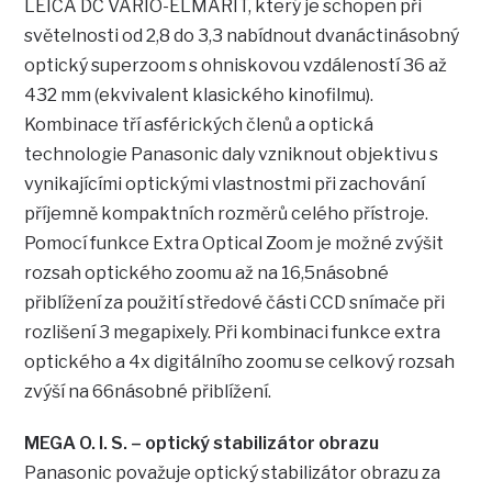
LEICA DC VARIO-ELMARIT, který je schopen při
světelnosti od 2,8 do 3,3 nabídnout dvanáctinásobný
optický superzoom s ohniskovou vzdáleností 36 až
432 mm (ekvivalent klasického kinofilmu).
Kombinace tří asférických členů a optická
technologie Panasonic daly vzniknout objektivu s
vynikajícími optickými vlastnostmi při zachování
příjemně kompaktních rozměrů celého přístroje.
Pomocí funkce Extra Optical Zoom je možné zvýšit
rozsah optického zoomu až na 16,5násobné
přiblížení za použití středové části CCD snímače při
rozlišení 3 megapixely. Při kombinaci funkce extra
optického a 4x digitálního zoomu se celkový rozsah
zvýší na 66násobné přiblížení.
MEGA O. I. S. – optický stabilizátor obrazu
Panasonic považuje optický stabilizátor obrazu za