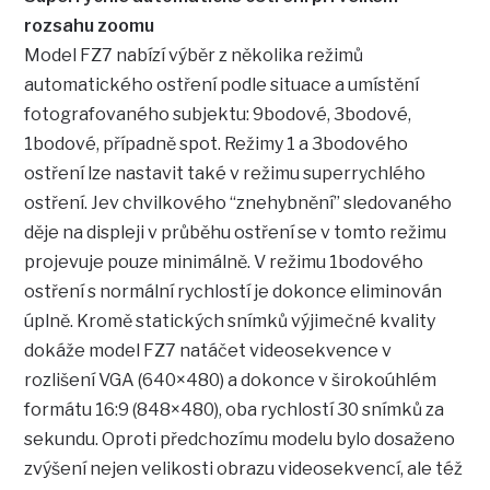
rozsahu zoomu
Model FZ7 nabízí výběr z několika režimů
automatického ostření podle situace a umístění
fotografovaného subjektu: 9bodové, 3bodové,
1bodové, případně spot. Režimy 1 a 3bodového
ostření lze nastavit také v režimu superrychlého
ostření. Jev chvilkového “znehybnění” sledovaného
děje na displeji v průběhu ostření se v tomto režimu
projevuje pouze minimálně. V režimu 1bodového
ostření s normální rychlostí je dokonce eliminován
úplně. Kromě statických snímků výjimečné kvality
dokáže model FZ7 natáčet videosekvence v
rozlišení VGA (640×480) a dokonce v širokoúhlém
formátu 16:9 (848×480), oba rychlostí 30 snímků za
sekundu. Oproti předchozímu modelu bylo dosaženo
zvýšení nejen velikosti obrazu videosekvencí, ale též