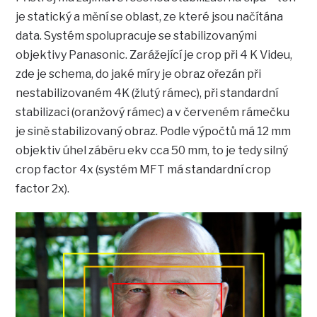
je statický a mění se oblast, ze které jsou načítána
data. Systém spolupracuje se stabilizovanými
objektivy Panasonic. Zarážející je crop při 4 K Videu,
zde je schema, do jaké míry je obraz ořezán při
nestabilizovaném 4K (žlutý rámec), při standardní
stabilizaci (oranžový rámec) a v červeném rámečku
je sině stabilizovaný obraz. Podle výpočtů má 12 mm
objektiv úhel záběru ekv cca 50 mm, to je tedy silný
crop factor 4x (systém MFT má standardní crop
factor 2x).