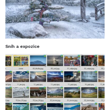
Sníh a expozice