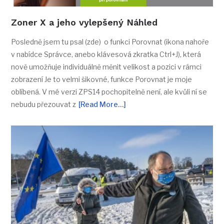
Zoner X a jeho vylepšený Náhled
Posledně jsem tu psal (zde) o funkci Porovnat (ikona nahoře
v nabídce Správce, anebo klávesová zkratka Ctrl+J), která
nově umožňuje individuálně měnit velikost a pozici v rámci
zobrazení Je to velmi šikovné, funkce Porovnat je moje
oblíbená. V mé verzi ZPS14 pochopitelně není, ale kvůli ní se
nebudu přezouvat z
[Read More…]