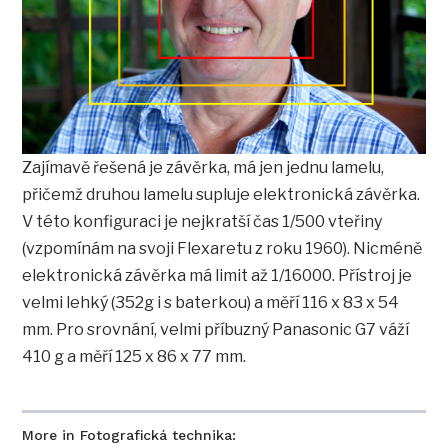
Zajímavě řešená je závěrka, má jen jednu lamelu,
přičemž druhou lamelu supluje elektronická závěrka.
V této konfiguraci je nejkratší čas 1/500 vteřiny
(vzpomínám na svoji Flexaretu z roku 1960). Nicméně
elektronická závěrka má limit až 1/16000. Přístroj je
velmi lehký (352g i s baterkou) a měří 116 x 83 x 54
mm. Pro srovnání, velmi příbuzný Panasonic G7 váží
410 g a měří 125 x 86 x 77 mm.
More in Fotografická technika: