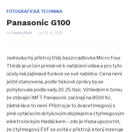
FOTOGRAFICKÁ TECHNIKA
Panasonic G100
by
Ondřej Neff
on
25. 6. 2020
Jednoduchý přístroj třídy bezzrcadlovka Micro Four
Thirds je určen primárně k natáčení videa a pro tyto
účely má zajímavé funkce ve své nabídce. Cena není
ještě stanovena, podle tiskové zprávy by se
pohybovala podle sady 20-25 tisíc. Vzhledem k tomu,
že stávající MFT Panasonic začínají na 8500 Kč,
žádná láce to není. Přístroj je to dvacetimegový s
plně vytáčecím dotykovým displejem a čtyřmegovým
elektronickým hledáčkem – zde je třeba upozornit,
že čtyřmegový EVF se ocitá v přístroji, který inzeruje