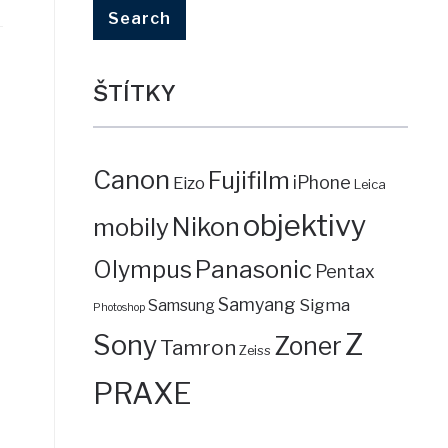
ŠTÍTKY
Canon
Fujifilm
iPhone
Eizo
Leica
objektivy
mobily
Nikon
Panasonic
Olympus
Pentax
Samyang
Sigma
Samsung
Photoshop
Z
Sony
Zoner
Tamron
Zeiss
PRAXE