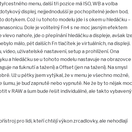
čtyřcestného menu, další tři pozice má ISO, WB a volba
 dotykový displej, nejjednodušší je pochopitelně jeden bod,
to dotykem. Což i u tohoto modelu jde i s okem u hledáčku –
anasonicu. Dole je volitelný Fn4 s ne moc jasným efektem
 je vlevo nahoře, jde o přepínání hledáčku a displeje, avšak lz
ebylo málo, pět dalších Fn tlačítek je virtuálních, na displeji.
 video, uživatelské nastavení, setup a prohlížení. Ona
yku a hledáčku se u tohoto modelu nastavuje na obrazovce
eaguje na ťuknutí a tažení) a Offset (jen na tažení). Na smysl
dobré. Už u pětky jsem vytýkal, že v menu je všechno možné,
e šumu, je buď zapnuté nebo vypnuté. Ne že by to nějak mo
otit v RAW a šum bude řešit individuálně, ale takto vybavený
řístroj pro lidi, kteří chtějí výkon zrcadlovky, ale nehodlají