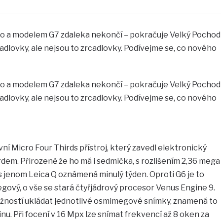
o a modelem G7 zdaleka nekončí – pokračuje Velký Pochod
rcadlovky, ale nejsou to zrcadlovky. Podívejme se, co nového
o a modelem G7 zdaleka nekončí – pokračuje Velký Pochod
rcadlovky, ale nejsou to zrcadlovky. Podívejme se, co nového
ní Micro Four Thirds přístroj, který zavedl elektronický
rdem. Přirozeně že ho má i sedmička, s rozlišením 2,36 mega
s jenom Leica Q oznámená minulý týden. Oproti G6 je to
gový, o vše se stará čtyřjádrový procesor Venus Engine 9.
možností ukládat jednotlivé osmimegové snímky, znamená to
inu. Při focení v 16 Mpx lze snímat frekvencí až 8 oken za