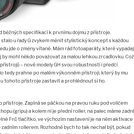
d běžných specifikací k prvnímu dojmu z přístroje.
e stalo u řady G zvykem měnit stylistický koncept s každou
du jde o změny vítané. Mám rád fotoaparáty, které vypadaj
oj by mohl někdo považovat za malou lehkou zrcadlovku. Což
řístrojů – nové modely GH svou robustností i předčí
o tedy prahne po malém výkonném přístroji, který by mu
 u tohoto přístroje zastavit a prohlédnout si ho.
to přístroje. Zapíná se páčkou na pravou ruku pod voličem
hopu (gripu) a kolem ní je přední roller, na palec máme zadní
telné Fn1 tlačítko, ve výchozím nastavení je na něm aktivace
 zadním rollerem. Rozhodně bych to tak nechal být, pokud