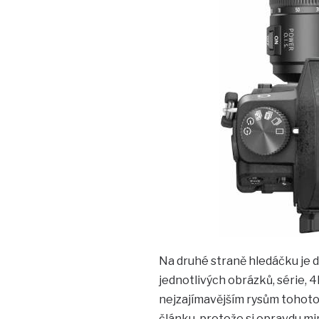
Na druhé straně hledáčku je d
jednotlivých obrázků, série, 4
nejzajímavějším rysům tohoto 
článku, protože si opravdu m