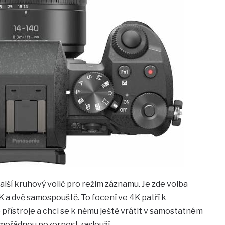
alší kruhový volič pro režim záznamu. Je zde volba
K a dvě samospouště. To focení ve 4K patří k
přístroje a chci se k němu ještě vrátit v samostatném
imořádnou pozornost zaslouží.