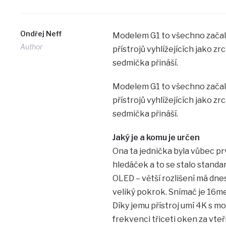
Ondřej Neff
Modelem G1 to všechno začal
Author
přístrojů vyhlížejících jako z
sedmička přináší.
Modelem G1 to všechno začal
přístrojů vyhlížejících jako z
sedmička přináší.
Jaký je a komu je určen
Ona ta jednička byla vůbec prv
hledáček a to se stalo standa
OLED – větší rozlišení má dne
veliký pokrok. Snímač je 16me
Díky jemu přístroj umí 4K s 
frekvenci třiceti oken za vteř