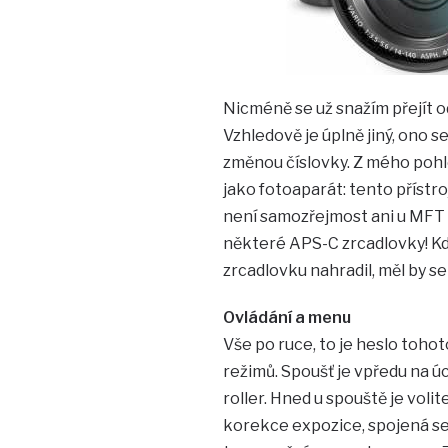
Nicméně se už snažím přejít o
Vzhledově je úplně jiný, ono s
změnou číslovky. Z mého pohle
jako fotoaparát: tento přístr
není samozřejmost ani u MFT p
některé APS-C zrcadlovky! Kd
zrcadlovku nahradil, měl by se
Ovládání a menu
Vše po ruce, to je heslo toho
režimů. Spoušť je vpředu na úc
roller. Hned u spouště je voli
korekce expozice, spojená se