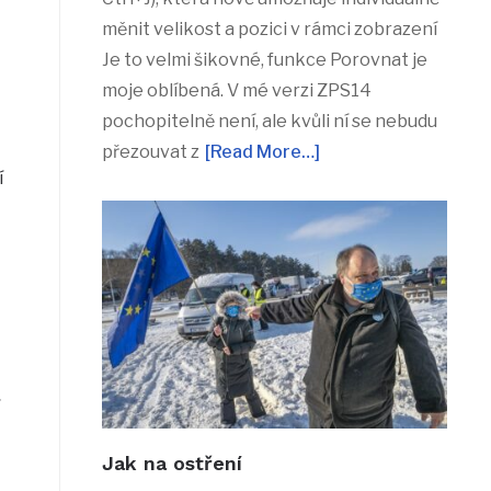
měnit velikost a pozici v rámci zobrazení
Je to velmi šikovné, funkce Porovnat je
moje oblíbená. V mé verzi ZPS14
pochopitelně není, ale kvůli ní se nebudu
přezouvat z
[Read More…]
í
Jak na ostření