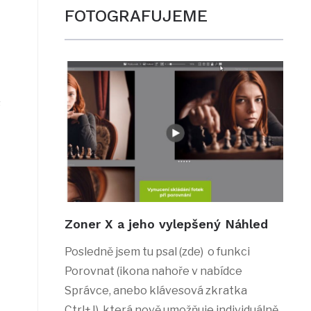
FOTOGRAFUJEME
s
Zoner X a jeho vylepšený Náhled
Posledně jsem tu psal (zde) o funkci
Porovnat (ikona nahoře v nabídce
Správce, anebo klávesová zkratka
Ctrl+J), která nově umožňuje individuálně