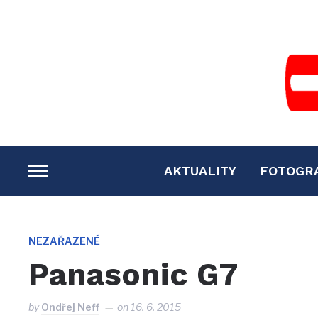
AKTUALITY
FOTOGR
TOGGLE
SIDEBAR
&
NAVIGATION
NEZAŘAZENÉ
Panasonic G7
by
Ondřej Neff
on
16. 6. 2015