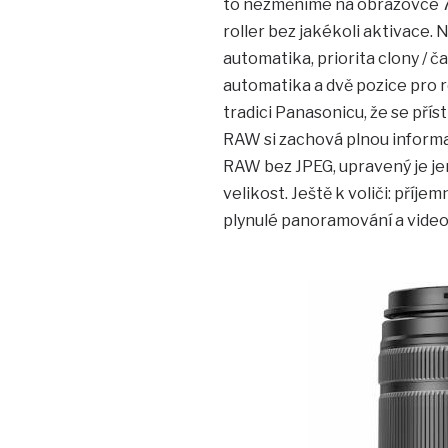
to nezměníme na obrazovce 7 
roller bez jakékoli aktivace.
automatika, priorita clony / č
automatika a dvě pozice pro r
tradici Panasonicu, že se přís
RAW si zachová plnou informaci
RAW bez JPEG, upravený je je
velikost. Ještě k voliči: příje
plynulé panoramování a video