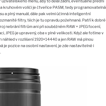
uživatelského menu, aby to dělal zadní, eventuálně přední
 Na kruhovém voliči je čtveřice PASM, tedy programovatelná
asu a plný manuál, dále pak velmi účinná inteligentní
ozmanité filtry, těch je tu opravdu požehnaně. Patří k dobré
troj nebrání filtrům ani při souběžném RAW + JPEG focení,
, JPEG je upravený, oba v plné velikosti. Když ale fotíme v
n náhled v rozlišení 1920×14440 a jen RAW má plnou
mná je pozice na osobní nastavení, je zde nastavitelné i
.