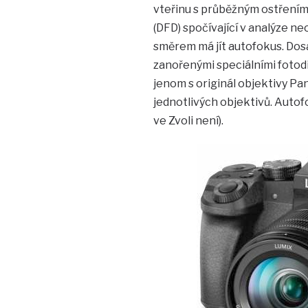
vteřinu s průběžným ostřením
(DFD) spočívající v analýze ne
směrem má jít autofokus. Dosa
zanořenými speciálními fotod
jenom s originál objektivy Pan
jednotlivých objektivů. Autof
ve Zvoli není).