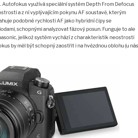
. Autofokus využívá speciální systém Depth From Defocus
ostrosti a z ní vyplývajícím pokynu AF soustavě, kterým
huje podobné rychlosti AF jako hybridní čipy se
iodami, schopnými analyzovat fázový posun. Funguje to ale
asonic, jelikož systém vychází z charakteristik neostrosti
okus by měl být schopný zaostřit i na hvězdnou oblohu (u ná