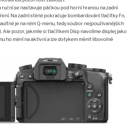
a ruční se nastavuje páčkou pod horní hranou na zadní
tření. Na zadní stěně pokračuje bombardování tlačítky Fn,
efaultně je na něm Q-menu, tedy soubor nejpoužívanějších
t. Ale pozor, jakmile si tlačítkem Disp navolíme displej jako
enu ho mění na aktivní a lze dotykem měnit libovolné