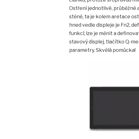
Ostření jednotlivé, průběžné 
stěně, ta je kolem aretace os
hned vedle displeje je Fn2, d
funkcí; lze je měnit a definova
stavový displej, tlačítko Q-m
parametry. Skvělá pomůcka!