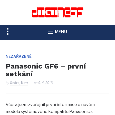
TOGGLE
MENU
SIDEBAR
&
NAVIGATION
NEZAŘAZENÉ
Panasonic GF6 – první
setkání
by
Ondřej Neff
on
9. 4. 2013
Včera jsem zveřejnil první informace o novém
modelu systémového kompaktu Panasonic s