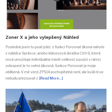
Zoner X a jeho vylepšený Náhled
Posledně jsem tu psal (zde) o funkci Porovnat (ikona nahoře
v nabídce Správce, anebo klávesová zkratka Ctrl+J), která
nově umožňuje individuálně měnit velikost a pozici v rámci
zobrazení Je to velmi šikovné, funkce Porovnat je moje
oblíbená. V mé verzi ZPS14 pochopitelně není, ale kvůli ní se
nebudu přezouvat z
[Read More…]