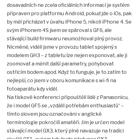
dosavadních ne zcela oficiálních informací je systém
připraven pro platformu Android, pokud jde o iOs, pak
by měl přicházet v úvahu iPhone 5, nikoli iPhone 4. Se
svým iPhonem 4S jsem se spároval s GF6, ale
stávající build firmwaru neumožňoval plný provoz.
Nicméně, viděli jsme v provozu tablet spojený s
modelem GH3 – z tabletu lze nejen exponovat, ale ji
zoomovat a měnit další parametry, pohybovat
ostřicím bodem apod. Když to funguje, je to zatím to
nejlepší, co jsem v oboru komunikace s wi-fi na
fotoaparátu kdy viděl.
Na tiskové konferenci připouštěli lidé z Panasonicu,
že i model GF5 se „vzdálil potřebám enthusiastů“ –
tímto slovem jsou označováni v anglické
terminologie pokročilí amatéři. Jim je určen model
stávající model GX3, který plně navazuje na tradici