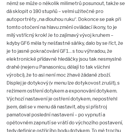
němž se může o několik milimetrů posunout, takže se
dá sklopit o 180 stupňů – velmi užitečné pro
autoportréty „na dlouhou ruku“. Dokonce se pak při
tomto otočení na hlavu změní ovládací ikony, to je
milý vstřícný krok! Je to zajímavý vývoj kruhem –
kdyby GF6 měla ty nešťastné sáňky, dalo by se říct, že
je to jasné pokračování GF1… s tou výhradou, že
elektronické přídavné hledáčky jsou tak nesmyslně
drahé (nejen u Panasonicu, dělají to tak všichni
výrobci), že to asi není moc žhavě žádané zboží.
Displej je dotykový (v menu lze dotykovost zrušit), s
režimem ostření dotykem a exponování dotykem.
Výchozí nastavení je ostření dotykem, nepostřehl
jsem, dali se v menu dá nastavit, aby si přístroj
pamatoval poslední nastavení – po vypnutí a
opětovném zapnutí se vrátí do výchozího postavení,
tedy definice ostřicího bodu dotykem. To mě trochu