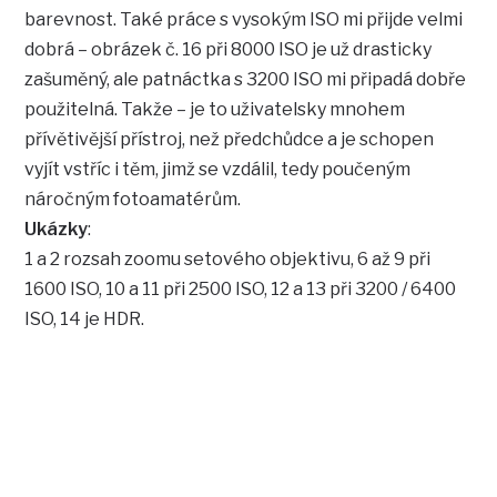
barevnost. Také práce s vysokým ISO mi přijde velmi
dobrá – obrázek č. 16 při 8000 ISO je už drasticky
zašuměný, ale patnáctka s 3200 ISO mi připadá dobře
použitelná. Takže – je to uživatelsky mnohem
přívětivější přístroj, než předchůdce a je schopen
vyjít vstříc i těm, jimž se vzdálil, tedy poučeným
náročným fotoamatérům.
Ukázky
:
1 a 2 rozsah zoomu setového objektivu, 6 až 9 při
1600 ISO, 10 a 11 při 2500 ISO, 12 a 13 při 3200 / 6400
ISO, 14 je HDR.