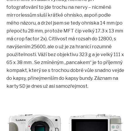
fotografování to jde trochu na nervy – nicméně
mirrorlessům sluší krátké ohnisko, aspoň podle
mého názoru, a držel jsem se tedy ohniska 14 mm (po
přepočtu 28 mm, protože MFT čip velký 17.3 x 13 mm
má crop factor 2x). Citlivost má rozsah do 12800, s
navýšením 25600, ale o už je za hranicí rozumné
použitelnosti. Váží bez objektivu 323 g a je velký 111 x
65 x 38 mm . Se zmíněným „pancakem“ je to příjemný
kompakt, který se s trochou dobré vůle snadno vejde
do kapsy, přinejmenším do kapsy bundy. Záznam na
karty SD je dnes už asi samozřejmost.