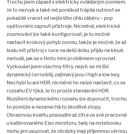
Trochu jsem zápasil s elektricky ovládaným zoomem.
Je to nezvyk a také mě poněkud trápila nutnost se
pokaždé vracet od nejširšího úhlu záběru – pop
opětovném zapnutí přístroje. Nicméně, elektrické
zoomování lze také konfigurovat, je tu možné
nastavit krokový pohyb zoomu, takže je možné, že až
budu mít přístroj v ruce na delší dobu, přijdu na kloub
metodě, jak se s tímto mini problémem vyrovnat.
Vyzkoušel jsem všechny filtry, nejvíc se mi líbí
dynamický černobílý, zajímavý jsou i high a low key,
Nechybí tu ani HDR, nicméně ho nelze nastavit, co se
rozsahu EV týká. Je to prostě standardní HDR.
Rozšíření dynamického rozsahu lze doporučit, trochu
to pomůže a nezanechá to škodlivé stopy.
Obrazovou kvalitu posoudím až zítra ve své pracovně
u kalibrovaného Eiso monitoru, tady na notebooku
mohu jen usuzovat, že obrázky mají příjemnou věrnou