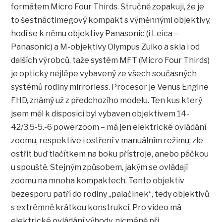
formátem Micro Four Thirds. Stručně zopakuji, že je
to šestnáctimegový kompakt s výměnnými objektivy,
hodí se k němu objektivy Panasonic (i Leica –
Panasonic) a M-objektivy Olympus Zuiko a skla i od
dalších výrobců, taže systém MFT (Micro Four Thirds)
je opticky nejlépe vybavený ze všech současných
systémů rodiny mirrorless. Procesor je Venus Engine
FHD, známý už z předchozího modelu. Ten kus který
jsem měl k disposici byl vybaven objektivem 14-
42/3.5-5.-6 powerzoom – má jen elektrické ovládání
zoomu, respektive i ostření v manuálním režimu; zle
ostřit buď tlačítkem na boku přístroje, anebo páčkou
u spouště. Stejným způsobem, jakým se ovládají
zoomu na mnoha kompaktech. Tento objektiv
bezesporu patří do rodiny „palačinek“, tedy objektivů
s extrémně krátkou konstrukcí. Pro video má
elektrické ovládání výhody, nicméně při