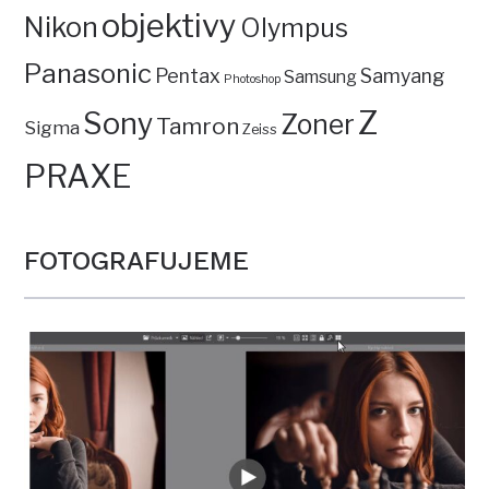
objektivy
Nikon
Olympus
Panasonic
Pentax
Samyang
Samsung
Photoshop
Z
Sony
Zoner
Tamron
Sigma
Zeiss
PRAXE
FOTOGRAFUJEME