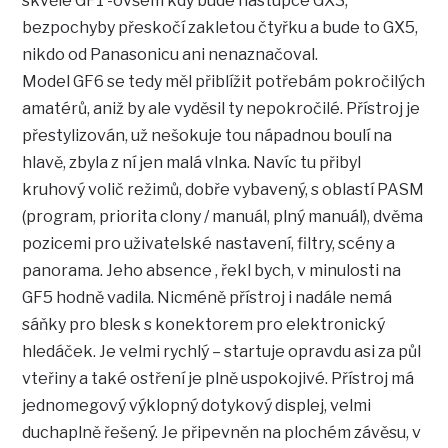
skvělé GF1 -ovšem kdy bude nástupce GX3,
bezpochyby přeskočí zakletou čtyřku a bude to GX5,
nikdo od Panasonicu ani nenaznačoval.
Model GF6 se tedy měl přiblížit potřebám pokročilých
amatérů, aniž by ale vyděsil ty nepokročilé. Přístroj je
přestylizován, už nešokuje tou nápadnou boulí na
hlavě, zbyla z ní jen malá vlnka. Navíc tu přibyl
kruhový volič režimů, dobře vybavený, s oblastí PASM
(program, priorita clony / manuál, plný manuál), dvěma
pozicemi pro uživatelské nastavení, filtry, scény a
panorama. Jeho absence , řekl bych, v minulosti na
GF5 hodně vadila. Nicméně přístroj i nadále nemá
sáňky pro blesk s konektorem pro elektronický
hledáček. Je velmi rychlý – startuje opravdu asi za půl
vteřiny a také ostření je plně uspokojivé. Přístroj má
jednomegový výklopný dotykový displej, velmi
duchaplně řešený. Je připevněn na plochém závěsu, v