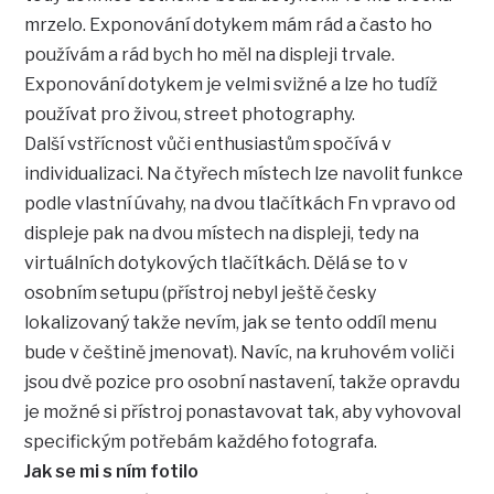
mrzelo. Exponování dotykem mám rád a často ho
používám a rád bych ho měl na displeji trvale.
Exponování dotykem je velmi svižné a lze ho tudíž
používat pro živou, street photography.
Další vstřícnost vůči enthusiastům spočívá v
individualizaci. Na čtyřech místech lze navolit funkce
podle vlastní úvahy, na dvou tlačítkách Fn vpravo od
displeje pak na dvou místech na displeji, tedy na
virtuálních dotykových tlačítkách. Dělá se to v
osobním setupu (přístroj nebyl ještě česky
lokalizovaný takže nevím, jak se tento oddíl menu
bude v češtině jmenovat). Navíc, na kruhovém voliči
jsou dvě pozice pro osobní nastavení, takže opravdu
je možné si přístroj ponastavovat tak, aby vyhovoval
specifickým potřebám každého fotografa.
Jak se mi s ním fotilo