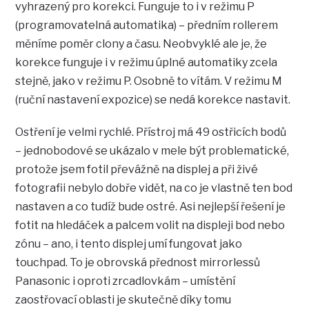
vyhrazený pro korekci. Funguje to i v režimu P
(programovatelná automatika) – předním rollerem
měníme poměr clony a času. Neobvyklé ale je, že
korekce funguje i v režimu úplné automatiky zcela
stejně, jako v režimu P. Osobně to vítám. V režimu M
(ruční nastavení expozice) se nedá korekce nastavit.
Ostření je velmi rychlé. Přístroj má 49 ostřicích bodů
– jednobodové se ukázalo v mele být problematické,
protože jsem fotil převážně na displej a při živé
fotografii nebylo dobře vidět, na co je vlastně ten bod
nastaven a co tudíž bude ostré. Asi nejlepší řešení je
fotit na hledáček a palcem volit na displeji bod nebo
zónu – ano, i tento displej umí fungovat jako
touchpad. To je obrovská přednost mirrorlessů
Panasonic i oproti zrcadlovkám – umístění
zaostřovací oblasti je skutečně díky tomu