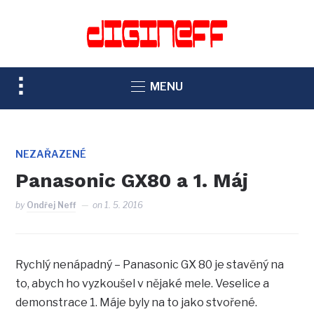
TOGGLE
MENU
SIDEBAR
&
NAVIGATION
NEZAŘAZENÉ
Panasonic GX80 a 1. Máj
by
Ondřej Neff
on
1. 5. 2016
Rychlý nenápadný – Panasonic GX 80 je stavěný na
to, abych ho vyzkoušel v nějaké mele. Veselice a
demonstrace 1. Máje byly na to jako stvořené.