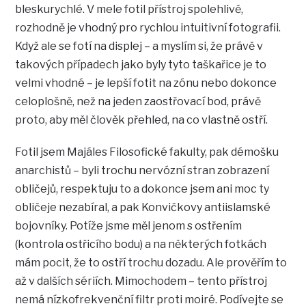
bleskurychlé. V mele fotil přístroj spolehlivě,
rozhodně je vhodný pro rychlou intuitivní fotografii.
Když ale se fotí na displej – a myslím si, že právě v
takových případech jako byly tyto taškařice je to
velmi vhodné – je lepší fotit na zónu nebo dokonce
celoplošně, než na jeden zaostřovací bod, právě
proto, aby měl člověk přehled, na co vlastně ostří.
Fotil jsem Majáles Filosofické fakulty, pak démošku
anarchistů – byli trochu nervózní stran zobrazení
obličejů, respektuju to a dokonce jsem ani moc ty
obličeje nezabíral, a pak Konvičkovy antiislamské
bojovníky. Potíže jsme měl jenom s ostřením
(kontrola ostřicího bodu) a na některých fotkách
mám pocit, že to ostří trochu dozadu. Ale prověřím to
až v dalších sériích. Mimochodem – tento přístroj
nemá nízkofrekvenční filtr proti moiré. Podívejte se