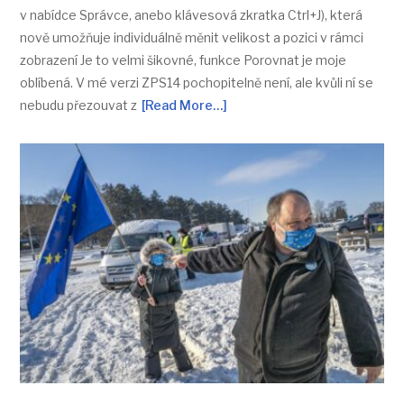
v nabídce Správce, anebo klávesová zkratka Ctrl+J), která
nově umožňuje individuálně měnit velikost a pozici v rámci
zobrazení Je to velmi šikovné, funkce Porovnat je moje
oblíbená. V mé verzi ZPS14 pochopitelně není, ale kvůli ní se
nebudu přezouvat z
[Read More…]