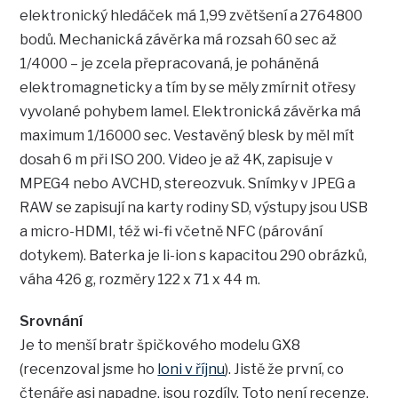
elektronický hledáček má 1,99 zvětšení a 2764800
bodů. Mechanická závěrka má rozsah 60 sec až
1/4000 – je zcela přepracovaná, je poháněná
elektromagneticky a tím by se měly zmírnit otřesy
vyvolané pohybem lamel. Elektronická závěrka má
maximum 1/16000 sec. Vestavěný blesk by měl mít
dosah 6 m při ISO 200. Video je až 4K, zapisuje v
MPEG4 nebo AVCHD, stereozvuk. Snímky v JPEG a
RAW se zapisují na karty rodiny SD, výstupy jsou USB
a micro-HDMI, též wi-fi včetně NFC (párování
dotykem). Baterka je li-ion s kapacitou 290 obrázků,
váha 426 g, rozměry 122 x 71 x 44 m.
Srovnání
Je to menší bratr špičkového modelu GX8
(recenzoval jsme ho
loni v říjnu
). Jistě že první, co
čtenáře asi napadne, jsou rozdíly. Toto není recenze,