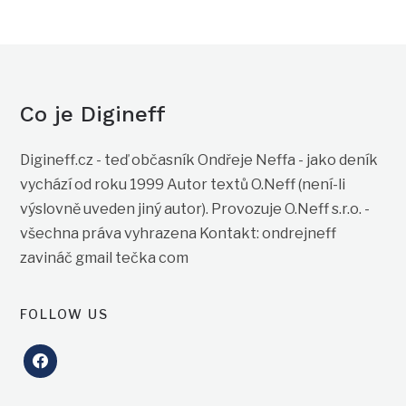
Co je Digineff
Digineff.cz - teď občasník Ondřeje Neffa - jako deník
vychází od roku 1999 Autor textů O.Neff (není-li
výslovně uveden jiný autor). Provozuje O.Neff s.r.o. -
všechna práva vyhrazena Kontakt: ondrejneff
zavináč gmail tečka com
FOLLOW US
facebook