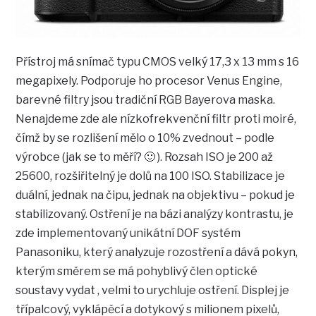
Přístroj má snímač typu CMOS velký 17,3 x 13 mm s 16
megapixely. Podporuje ho procesor Venus Engine,
barevné filtry jsou tradiční RGB Bayerova maska.
Nenajdeme zde ale nízkofrekvenční filtr proti moiré,
čímž by se rozlišení mělo o 10% zvednout – podle
výrobce (jak se to měří? 🙂 ). Rozsah ISO je 200 až
25600, rozšiřitelný je dolů na 100 ISO. Stabilizace je
duální, jednak na čipu, jednak na objektivu – pokud je
stabilizovaný. Ostření je na bázi analýzy kontrastu, je
zde implementovaný unikátní DOF systém
Panasoniku, který analyzuje rozostření a dává pokyn,
kterým směrem se má pohyblivý člen optické
soustavy vydat , velmi to urychluje ostření. Displej je
třípalcový, vyklápěcí a dotykový s milionem pixelů,