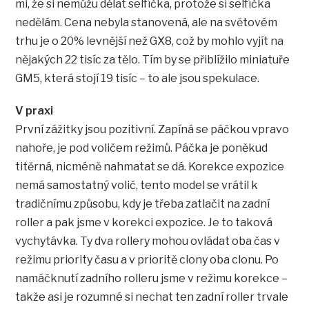
mi, že si nemůžu dělat selfíčka, protože si selfíčka
nedělám. Cena nebyla stanovená, ale na světovém
trhu je o 20% levnější než GX8, což by mohlo vyjít na
nějakých 22 tisíc za tělo. Tím by se přiblížilo miniatuře
GM5, která stojí 19 tisíc – to ale jsou spekulace.
V praxi
První zážitky jsou pozitivní. Zapíná se páčkou vpravo
nahoře, je pod voličem režimů. Páčka je poněkud
titěrná, nicméně nahmatat se dá. Korekce expozice
nemá samostatný volič, tento model se vrátil k
tradičnímu způsobu, kdy je třeba zatlačit na zadní
roller a pak jsme v korekci expozice. Je to taková
vychytávka. Ty dva rollery mohou ovládat oba čas v
režimu priority času a v prioritě clony oba clonu. Po
namáčknutí zadního rolleru jsme v režimu korekce –
takže asi je rozumné si nechat ten zadní roller trvale