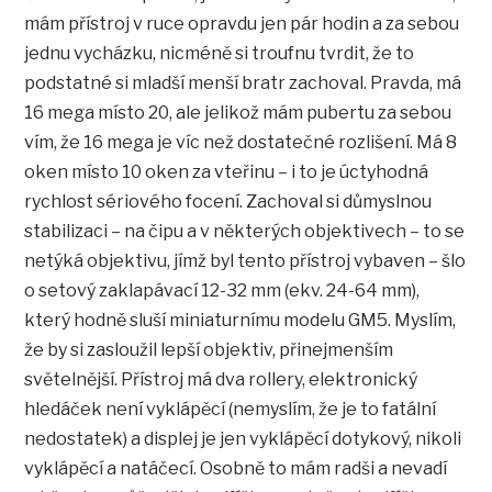
mám přístroj v ruce opravdu jen pár hodin a za sebou
jednu vycházku, nicméně si troufnu tvrdit, že to
podstatné si mladší menší bratr zachoval. Pravda, má
16 mega místo 20, ale jelikož mám pubertu za sebou
vím, že 16 mega je víc než dostatečné rozlišení. Má 8
oken místo 10 oken za vteřinu – i to je úctyhodná
rychlost sériového focení. Zachoval si důmyslnou
stabilizaci – na čipu a v některých objektivech – to se
netýká objektivu, jímž byl tento přístroj vybaven – šlo
o setový zaklapávací 12-32 mm (ekv. 24-64 mm),
který hodně sluší miniaturnímu modelu GM5. Myslím,
že by si zasloužil lepší objektiv, přinejmenším
světelnější. Přístroj má dva rollery, elektronický
hledáček není vyklápěcí (nemyslím, že je to fatální
nedostatek) a displej je jen vyklápěcí dotykový, nikoli
vyklápěcí a natáčecí. Osobně to mám radši a nevadí