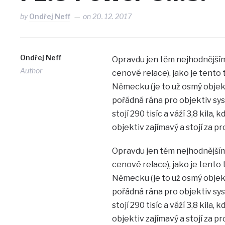
by
Ondřej Neff
on
20. 12. 2017
Ondřej Neff
Opravdu jen těm nejhodnějším
Author
cenové relace), jako je tento 
Německu (je to už osmý objekti
pořádná rána pro objektiv sy
stojí 290 tisíc a váží 3,8 kila,
objektiv zajímavý a stojí za p
Opravdu jen těm nejhodnějším
cenové relace), jako je tento 
Německu (je to už osmý objekti
pořádná rána pro objektiv sy
stojí 290 tisíc a váží 3,8 kila,
objektiv zajímavý a stojí za p