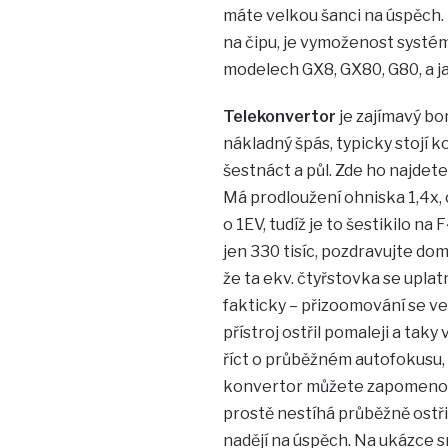
máte velkou šanci na úspěch.
na čipu, je vymoženost systé
modelech GX8, GX80, G80, a j
Telekonvertor
je zajímavý bo
nákladný špás, typicky stojí 
šestnáct a půl. Zde ho najdete
Má prodloužení ohniska 1,4x, 
o 1EV, tudíž je to šestikilo na 
jen 330 tisíc, pozdravujte do
že ta ekv. čtyřstovka se uplat
fakticky – přizoomování se ve
přístroj ostřil pomaleji a tak
říct o průběžném autofokusu,
konvertor můžete zapomenout
prostě nestíhá průběžně ostři
nadějí na úspěch. Na ukázce s