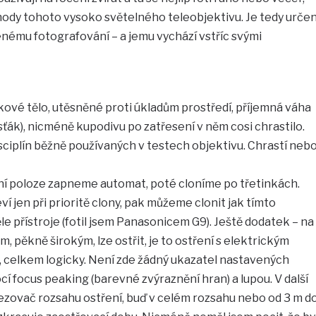
ýhody tohoto vysoko světelného teleobjektivu. Je tedy urče
ému fotografování – a jemu vychází vstříc svými
íkové tělo, utěsněné proti úkladům prostředí, příjemná váha
sťák), nicméně kupodivu po zatřesení v něm cosi chrastilo.
disciplín běžně používaných v testech objektivu. Chrastí neb
jní poloze zapneme automat, poté cloníme po třetinkách.
ví jen při prioritě clony, pak můžeme clonit jak tímto
le přístroje (fotil jsem Panasonicem G9). Ještě dodatek – na
 pěkně širokým, lze ostřit, je to ostření s elektrickým
 celkem logicky. Není zde žádný ukazatel nastavených
cí focus peaking (barevné zvýraznění hran) a lupou. V další
mezovač rozsahu ostření, buď v celém rozsahu nebo od 3 m d