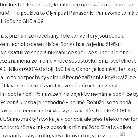
 Duální stabilizace, tedy kombinace optické a mechanické
mu MFT a používá to Olympus i Panasonic. Panasonic to má v
ak řečeno GH5 a G9.
nus, přiznám že nečekaný. Telekonvertory jsou docela
kolem jednoho desetitisíce, Sony chce za jedna čtyřku
 ve škatuli ve speciální krabičce spolu se sluneční clonou.
což znamená, že máme v ruce šestistovku. Sníží světelnost
F4.0. Nikon 600/4.0 stojí 350 tisíc, Canon je lacinější, ten stojí
ma. Je to bezpochyby velmi užitečné zařízení a když uvážíme,
ní hlavně při focení zvířat ve volné přírodě, možnost –
lmi dobře hodí. Po nasazení na objektiv nemáme pocit, že b
y výsledná kresba je rozhodně v normě. Bohužel se to nedá
 takže na focení motocyklových závodů s touhle 400+1,4
. Samotná čtyřstovka je v pohodě, ale přes telekonvertor
t. Nicméně na srnky z posedu s ním můžete číhat s velkou
rovnání kresby z rohu, vlevo konvertor, vpravo bez.