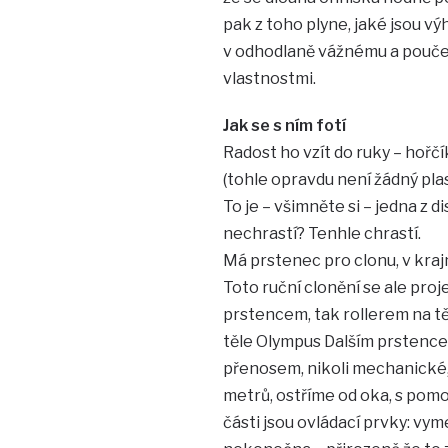
pak z toho plyne, jaké jsou v
v odhodlaně vážnému a poučen
vlastnostmi.
Jak se s ním fotí
Radost ho vzít do ruky – hořč
(tohle opravdu není žádný pla
To je – všimněte si – jedna z 
nechrastí? Tenhle chrastí.
Má prstenec pro clonu, v kra
Toto ruční clonění se ale proje
prstencem, tak rollerem na tě
těle Olympus Dalším prstencem,
přenosem, nikoli mechanické,
metrů, ostříme od oka, s pomo
části jsou ovládací prvky: vy