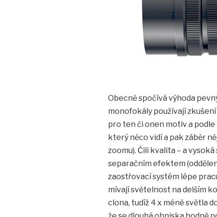
Obecně spočívá výhoda pevnýc
monofokály používají zkušení 
pro ten či onen motiv a podle 
který něco vidí a pak záběr 
zoomu). Čili kvalita – a vysoká
separačním efektem (oddělení
zaostřovací systém lépe prac
mívají světelnost na delším ko
clona, tudíž 4 x méně světla 
že se dlouhá ohniska hodně pou