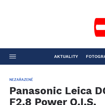
AKTUALITY
FOTOGR
TOGGLE
SIDEBAR
&
NAVIGATION
NEZAŘAZENÉ
Panasonic Leica 
F2.8 Power O.I.S.