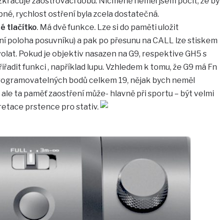
zkracuje zaostřovací dobu. Nicméně neměl jsem pocit, že by
né, rychlost ostření byla zcela dostatečná.
 tlačítko
. Má dvě funkce. Lze si do paměti uložit
ní poloha posuvníku) a pak po přesunu na CALL lze stiskem
volat. Pokud je objektiv nasazen na G9, respektive GH5 s
řadit funkci , například lupu. Vzhledem k tomu, že G9 má Fn
 programovatelných bodů celkem 19, nějak bych neměl
ale ta paměť zaostření může- hlavně při sportu – být velmi
retace prstence pro stativ.