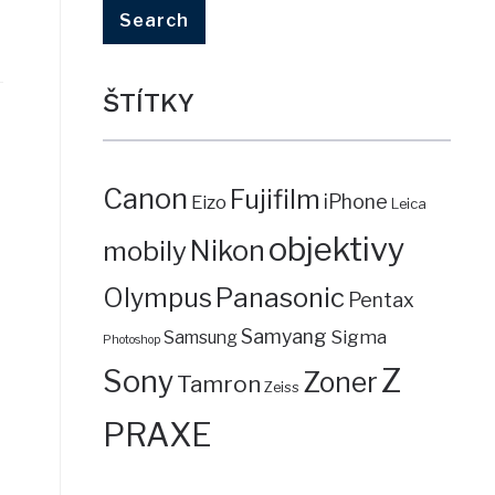
ŠTÍTKY
Canon
Fujifilm
iPhone
Eizo
Leica
objektivy
mobily
Nikon
Panasonic
Olympus
Pentax
Samyang
Sigma
Samsung
Photoshop
Z
Sony
Zoner
Tamron
Zeiss
PRAXE