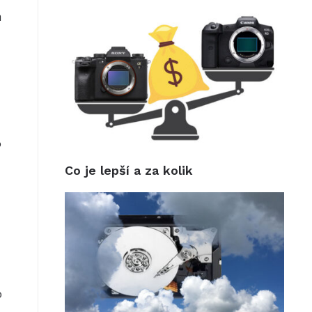
n
o
Co je lepší a za kolik
o