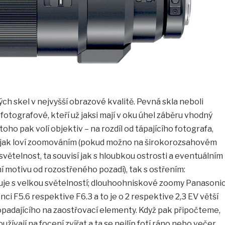
h skel v nejvyšší obrazové kvalitě. Pevná skla neboli
fotografové, kteří už jaksi mají v oku úhel záběru vhodný
toho pak volí objektiv – na rozdíl od tápajícího fotografa,
nějak loví zoomováním (pokud možno na širokorozsahovém
 světelnost, ta souvisí jak s hloubkou ostrosti a eventuálním
 motivu od rozostřeného pozadí), tak s ostřením:
uje s velkou světelností; dlouhoohniskové zoomy Panasoni
nci F5.6 respektive F6.3 a to je o 2 respektive 2,3 EV větší
dopadajícího na zaostřovací elementy. Když pak připočteme,
žívají na focení zvířat a ta se nejlíp fotí ráno nebo večer,