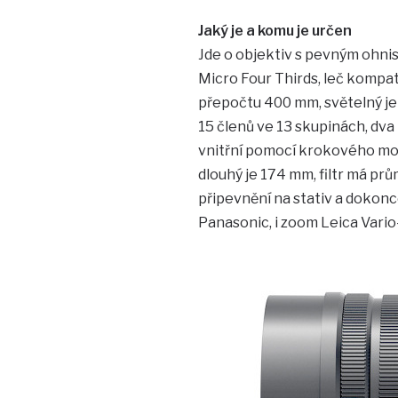
Jaký je a komu je určen
Jde o objektiv s pevným ohn
Micro Four Thirds, leč kompati
přepočtu 400 mm, světelný je F
15 členů ve 13 skupinách, dva 
vnitřní pomocí krokového moto
dlouhý je 174 mm, filtr má pr
připevnění na stativ a dokonce
Panasonic, i zoom Leica Vario