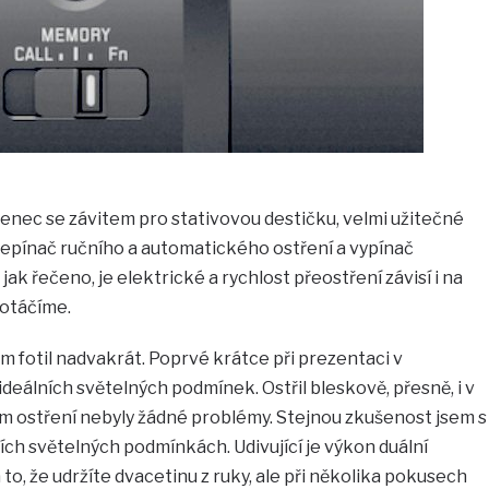
rstenec se závitem pro stativovou destičku, velmi užitečné
 přepínač ručního a automatického ostření a vypínač
 jak řečeno, je elektrické a rychlost přeostření závisí i na
 otáčíme.
em fotil nadvakrát. Poprvé krátce při prezentaci v
deálních světelných podmínek. Ostřil bleskově, přesně, i v
m ostření nebyly žádné problémy. Stejnou zkušenost jsem s
ších světelných podmínkách. Udivující je výkon duální
 to, že udržíte dvacetinu z ruky, ale při několika pokusech