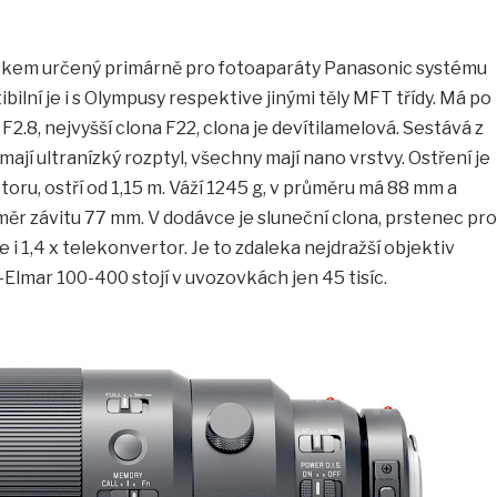
iskem určený primárně pro fotoaparáty Panasonic systému
bilní je i s Olympusy respektive jinými těly MFT třídy. Má po
2.8, nejvyšší clona F22, clona je devítilamelová. Sestává z
mají ultranízký rozptyl, všechny mají nano vrstvy. Ostření je
ru, ostří od 1,15 m. Váží 1245 g, v průměru má 88 mm a
ůměr závitu 77 mm. V dodávce je sluneční clona, prstenec pro
 i 1,4 x telekonvertor. Je to zdaleka nejdražší objektiv
-Elmar 100-400 stojí v uvozovkách jen 45 tisíc.