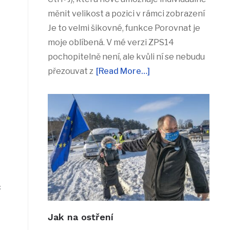
měnit velikost a pozici v rámci zobrazení
Je to velmi šikovné, funkce Porovnat je
moje oblíbená. V mé verzi ZPS14
pochopitelně není, ale kvůli ní se nebudu
přezouvat z
[Read More…]
c
Jak na ostření