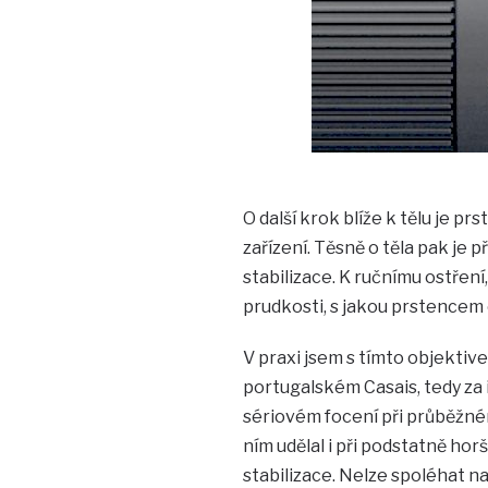
O další krok blíže k tělu je p
zařízení. Těsně o těla pak je
stabilizace. K ručnímu ostření,
prudkosti, s jakou prstencem
V praxi jsem s tímto objektiv
portugalském Casais, tedy za i
sériovém focení při průběžné
ním udělal i při podstatně hor
stabilizace. Nelze spoléhat na