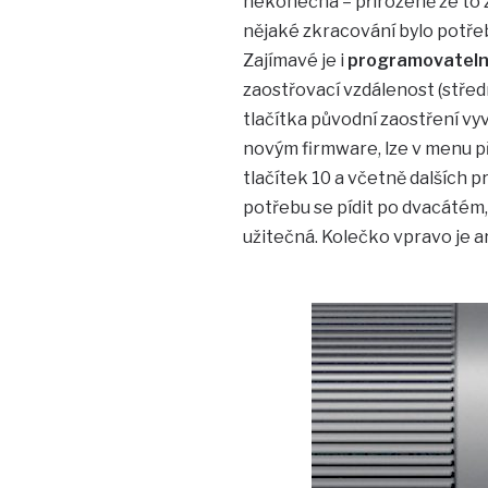
nekonečna – přirozeně že to 
nějaké zkracování bylo potřeb
Zajímavé je i
programovatelné
zaostřovací vzdálenost (střed
tlačítka původní zaostření vy
novým firmware, lze v menu při
tlačítek 10 a včetně dalších
potřebu se pídit po dvacátém, 
užitečná. Kolečko vpravo je a