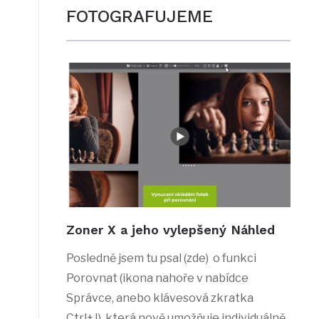
FOTOGRAFUJEME
Zoner X a jeho vylepšený Náhled
Posledně jsem tu psal (zde) o funkci
Porovnat (ikona nahoře v nabídce
Správce, anebo klávesová zkratka
Ctrl+J), která nově umožňuje individuálně