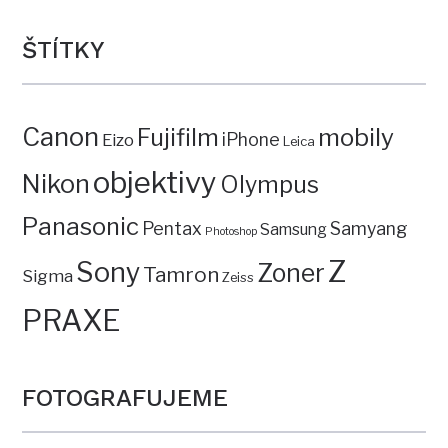
ŠTÍTKY
Canon
mobily
Fujifilm
iPhone
Eizo
Leica
objektivy
Nikon
Olympus
Panasonic
Pentax
Samyang
Samsung
Photoshop
Z
Sony
Zoner
Tamron
Sigma
Zeiss
PRAXE
FOTOGRAFUJEME