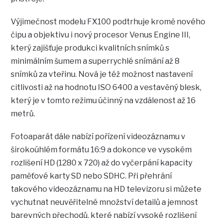
Výjimečnost modelu FX100 podtrhuje kromě nového
čipu a objektivu i nový procesor Venus Engine III,
který zajišťuje produkci kvalitních snímků s
minimálním šumem a superrychlé snímání až 8
snímků za vteřinu. Nová je též možnost nastavení
citlivosti až na hodnotu ISO 6400 a vestavěný blesk,
který je v tomto režimu účinný na vzdálenost až 16
metrů.
Fotoaparát dále nabízí pořízení videozáznamu v
širokoúhlém formátu 16:9 a dokonce ve vysokém
rozlišení HD (1280 x 720) až do vyčerpání kapacity
paměťové karty SD nebo SDHC. Při přehrání
takového videozáznamu na HD televizoru si můžete
vychutnat neuvěřitelné množství detailů a jemnost
barevných přechodů, které nabízí vysoké rozlišení