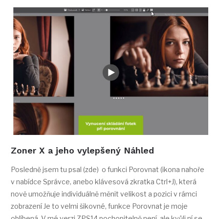
Zoner X a jeho vylepšený Náhled
Posledně jsem tu psal (zde) o funkci Porovnat (ikona nahoře
v nabídce Správce, anebo klávesová zkratka Ctrl+J), která
nově umožňuje individuálně měnit velikost a pozici v rámci
zobrazení Je to velmi šikovné, funkce Porovnat je moje
oblíbená. V mé verzi ZPS14 pochopitelně není, ale kvůli ní se