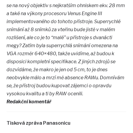
se na nový objektiv s nejkratším ohniskem ekv. 28 mm
a také na výkony procesoru Venus Engine III
implementovaného do tohoto přístroje. Superrychlé
snímání až 8 snímků za vteřinu bude jistě v malém
rozlišení, ale co je to “malé” u přístroje s dvanácti
megy? Zatím byla superrychlá snímání omezena na
VGA rozměr 640×480, takže uvidíme, až budou k
disposici kompletní specifikace. Z jiných zdrojů se
dozvídáme, že makro je jen od 5 cm, to je dnes
neobvykle málo a mrzí mě absence RAWu. Domnívám
se, že přístroj budou kupovat zájemci o opravdu
vysokou kvalitu a ti by RAW ocenili.
Redakční komentář
Tisková zpráva Panasonicu