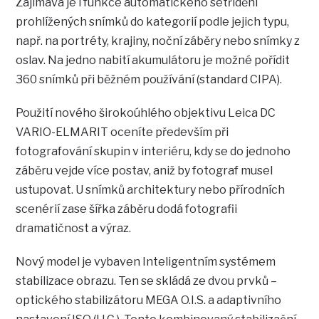
Zajímavá je i funkce automatického setřídění
prohlížených snímků do kategorií podle jejich typu,
např. na portréty, krajiny, noční záběry nebo snímky z
oslav. Na jedno nabití akumulátoru je možné pořídit
360 snímků při běžném používání (standard CIPA).
Použití nového širokoúhlého objektivu Leica DC
VARIO-ELMARIT oceníte především při
fotografování skupin v interiéru, kdy se do jednoho
záběru vejde více postav, aniž by fotograf musel
ustupovat. U snímků architektury nebo přírodních
scenérií zase šířka záběru dodá fotografii
dramatičnost a výraz.
Nový model je vybaven Inteligentním systémem
stabilizace obrazu. Ten se skládá ze dvou prvků –
optického stabilizátoru MEGA O.I.S. a adaptivního