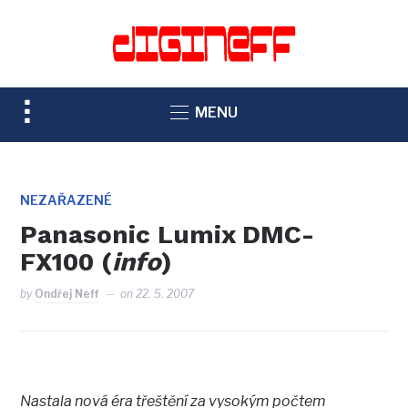
TOGGLE
MENU
SIDEBAR
&
NAVIGATION
NEZAŘAZENÉ
Panasonic Lumix DMC-
FX100 (
info
)
by
Ondřej Neff
on
22. 5. 2007
Nastala nová éra třeštění za vysokým počtem