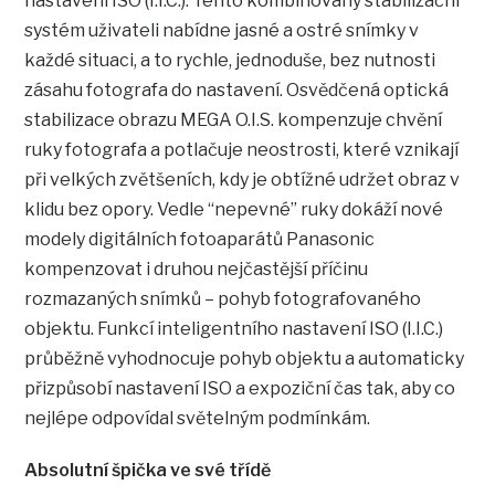
nastavení ISO (I.I.C.). Tento kombinovaný stabilizační
systém uživateli nabídne jasné a ostré snímky v
každé situaci, a to rychle, jednoduše, bez nutnosti
zásahu fotografa do nastavení. Osvědčená optická
stabilizace obrazu MEGA O.I.S. kompenzuje chvění
ruky fotografa a potlačuje neostrosti, které vznikají
při velkých zvětšeních, kdy je obtížné udržet obraz v
klidu bez opory. Vedle “nepevné” ruky dokáží nové
modely digitálních fotoaparátů Panasonic
kompenzovat i druhou nejčastější příčinu
rozmazaných snímků – pohyb fotografovaného
objektu. Funkcí inteligentního nastavení ISO (I.I.C.)
průběžně vyhodnocuje pohyb objektu a automaticky
přizpůsobí nastavení ISO a expoziční čas tak, aby co
nejlépe odpovídal světelným podmínkám.
Absolutní špička ve své třídě