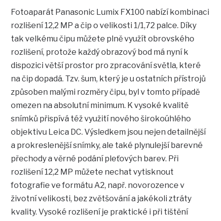
Fotoaparát Panasonic Lumix FX100 nabízí kombinaci
rozlišení 12,2 MP a čip o velikosti 1/1,72 palce. Díky
tak velkému čipu můžete plně využít obrovského
rozlišení, protože každý obrazový bod má nyní k
dispozici větší prostor pro zpracování světla, které
na čip dopadá. Tzv. šum, který je u ostatních přístrojů
způsoben malými rozměry čipu, byl v tomto případě
omezen na absolutní minimum. K vysoké kvalitě
snímků přispívá též využití nového širokoúhlého
objektivu Leica DC. Výsledkem jsou nejen detailnější
a prokreslenější snímky, ale také plynulejší barevné
přechody a věrné podání pleťových barev. Při
rozlišení 12,2 MP můžete nechat vytisknout
fotografie ve formátu A2, např. novorozence v
životní velikosti, bez zvětšování a jakékoli ztráty
kvality. Vysoké rozlišení je praktické i při tištění