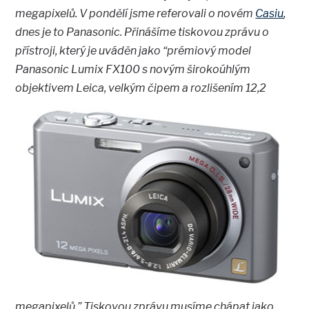
megapixelů. V pondělí jsme referovali o novém
Casiu
,
dnes je to Panasonic. Přinášíme tiskovou zprávu o
přístroji, který je uváděn jako “prémiový model
Panasonic Lumix FX100 s novým širokoúhlým
objektivem Leica,
velkým čipem a rozlišením 12,2
megapixelů.” Tiskovou zprávu musíme chápat jako