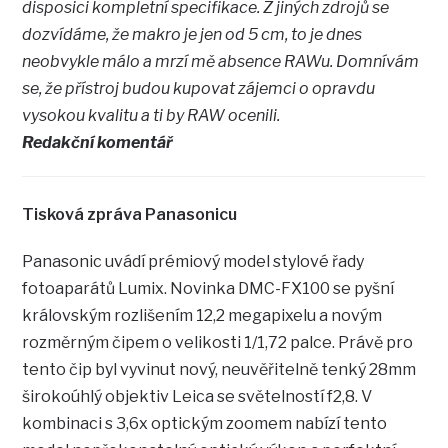
disposici kompletní specifikace. Z jiných zdrojů se
dozvídáme, že makro je jen od 5 cm, to je dnes
neobvykle málo a mrzí mě absence RAWu. Domnívám
se, že přístroj budou kupovat zájemci o opravdu
vysokou kvalitu a ti by RAW ocenili.
Redakční komentář
Tisková zpráva Panasonicu
Panasonic uvádí prémiový model stylové řady
fotoaparátů Lumix. Novinka DMC-FX100 se pyšní
královským rozlišením 12,2 megapixelu a novým
rozměrným čipem o velikosti 1/1,72 palce. Právě pro
tento čip byl vyvinut nový, neuvěřitelně tenký 28mm
širokoúhlý objektiv Leica se světelností f2,8. V
kombinaci s 3,6x optickým zoomem nabízí tento