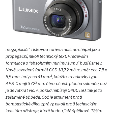
megapixelů.” Tiskovou zprávu musíme chápat jako
propagační, nikoli technický text. Především
formulace o “absolutním minimu šumu” budí úsměv.
Nově zavedený formát CCD 1/1,72 má rozměr cca 7,5 x
2
5,5 mm, tedy cca 41 mm
, kdežto zrcadlovky typu
2
APS-C mají 372
mm čtverečních plochu snímače, což
je devětkrát víc. A pokud nabízejí 6400 ISO, tak je to
zašuměné až běda. Což je argument proti
bombastické dikci zprávy, nikoli proti technickým
kvalitám přístroje, které budou jistě špičkové. Těším