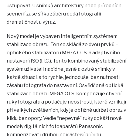
ustupovat. U snímků architektury nebo přírodních
scenérií zase šířka záběru dodá fotografii
dramatičnost a výraz.
Nový model je vybaven Inteligentním systémem
stabilizace obrazu. Ten se skládá ze dvou prvků –
optického stabilizátoru MEGA O.I.S. a adaptivního
nastavení ISO (I.I.C.). Tento kombinovaný stabilizační
systém uživateli nabídne jasné a ostré snímky v
každé situaci, a to rychle, jednoduše, bez nutnosti
zásahu fotografa do nastavení. Osvědčená optická
stabilizace obrazu MEGA O.I.S. kompenzuje chvění
ruky fotografa a potlačuje neostrosti, které vznikají
při velkých zvětšeních, kdy je obtížné udržet obraz v
klidu bez opory. Vedle “nepevné” ruky dokáží nové
modely digitálních fotoaparátů Panasonic
kompenzovat i druhou nejčastější příčinu