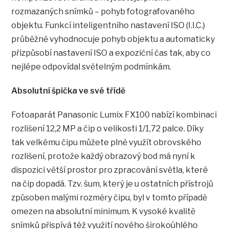
rozmazaných snímků – pohyb fotografovaného
objektu. Funkcí inteligentního nastavení ISO (I.I.C.)
průběžně vyhodnocuje pohyb objektu a automaticky
přizpůsobí nastavení ISO a expoziční čas tak, aby co
nejlépe odpovídal světelným podmínkám.
Absolutní špička ve své třídě
Fotoaparát Panasonic Lumix FX100 nabízí kombinaci
rozlišení 12,2 MP a čip o velikosti 1/1,72 palce. Díky
tak velkému čipu můžete plně využít obrovského
rozlišení, protože každý obrazový bod má nyní k
dispozici větší prostor pro zpracování světla, které
na čip dopadá. Tzv. šum, který je u ostatních přístrojů
způsoben malými rozměry čipu, byl v tomto případě
omezen na absolutní minimum. K vysoké kvalitě
snímků přispívá též využití nového širokoúhlého