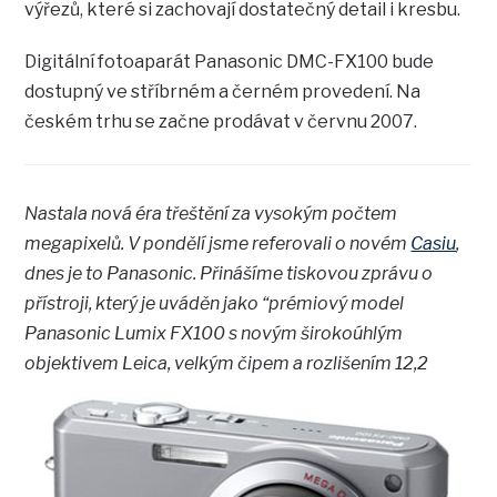
výřezů, které si zachovají dostatečný detail i kresbu.
Digitální fotoaparát Panasonic DMC-FX100 bude
dostupný ve stříbrném a černém provedení. Na
českém trhu se začne prodávat v červnu 2007.
Nastala nová éra třeštění za vysokým počtem
megapixelů. V pondělí jsme referovali o novém
Casiu
,
dnes je to Panasonic. Přinášíme tiskovou zprávu o
přístroji, který je uváděn jako “prémiový model
Panasonic Lumix FX100 s novým širokoúhlým
objektivem Leica,
velkým čipem a rozlišením 12,2