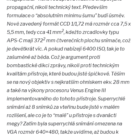
propagační, nikoli technický text. Především
formulace o “absolutním minimu šumu” budí úsměv.
Nově zavedený formát CCD 1/1,72 má rozměr cca 7,5 x
2
5,5 mm, tedy cca 41 mm
, kdežto zrcadlovky typu
2
APS-C mají 372
mm čtverečních plochu snímače, což
je devětkrát víc. A pokud nabízejí 6400 ISO, tak je to
zašuměné až běda. Což je argument proti
bombastické dikci zprávy, nikoli proti technickým
kvalitám přístroje, které budou jistě špičkové. Těším
se na nový objektiv s nejkratším ohniskem ekv. 28 mm
a také na výkony procesoru Venus Engine III
implementovaného do tohoto přístroje. Superrychlé
snímání až 8 snímků za vteřinu bude jistě v malém
rozlišení, ale co je to “malé” u přístroje s dvanácti
megy? Zatím byla superrychlá snímání omezena na
VGA rozměr 640×480, takže uvidíme, až budou k