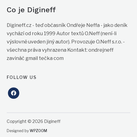
Co je Digineff
Digineff.cz - teď občasník Ondřeje Neffa - jako deník
vychází od roku 1999 Autor textů O.Neff (není-li
výslovně uveden jiný autor). Provozuje O.Neff s.r.o. -
všechna práva vyhrazena Kontakt: ondrejneff
zavináč gmail tečka com
FOLLOW US
facebook
Copyright © 2026 Digineff
Designed by
WPZOOM