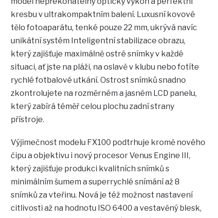
model nepřekonatelný optický výkon a perfektní
kresbu v ultrakompaktním balení. Luxusní kovové
tělo fotoaparátu, tenké pouze 22 mm, ukrývá navíc
unikátní systém Inteligentní stabilizace obrazu,
který zajišťuje maximálně ostré snímky v každé
situaci, ať jste na pláži, na oslavě v klubu nebo fotíte
rychlé fotbalové utkání. Ostrost snímků snadno
zkontrolujete na rozměrném a jasném LCD panelu,
který zabírá téměř celou plochu zadní strany
přístroje.
Výjimečnost modelu FX100 podtrhuje kromě nového
čipu a objektivu i nový procesor Venus Engine III,
který zajišťuje produkci kvalitních snímků s
minimálním šumem a superrychlé snímání až 8
snímků za vteřinu. Nová je též možnost nastavení
citlivosti až na hodnotu ISO 6400 a vestavěný blesk,