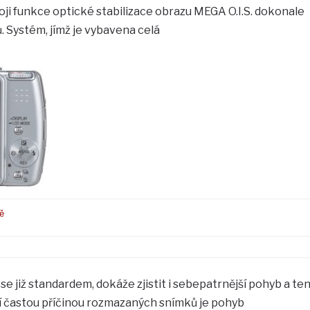
ji funkce optické stabilizace obrazu MEGA O.I.S. dokonale
ů. Systém, jímž je vybavena celá
ě
e již standardem, dokáže zjistit i sebepatrnější pohyb a te
 častou příčinou rozmazaných snímků je pohyb