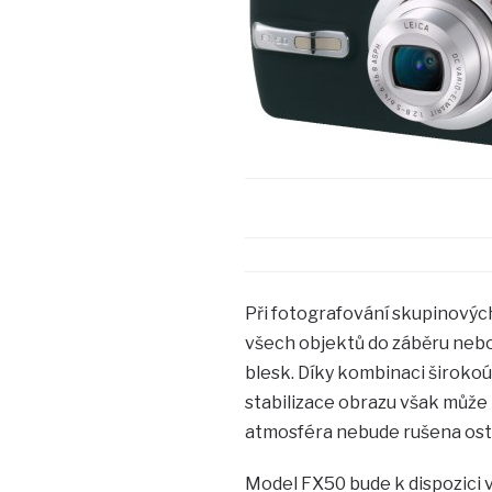
Při fotografování skupinovýc
všech objektů do záběru nebo 
blesk. Díky kombinaci široko
stabilizace obrazu však může 
atmosféra nebude rušena ost
Model FX50 bude k dispozici v