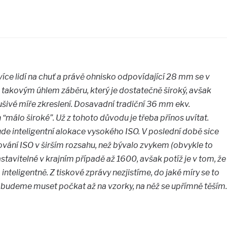
více lidí na chuť a právě ohnisko odpovídající 28 mm se v
 s takovým úhlem záběru, který je dostatečně široký, avšak
rušivé míře zkreslení. Dosavadní tradiční 36 mm ekv.
 “málo široké”. Už z tohoto důvodu je třeba přínos uvítat.
e inteligentní alokace vysokého ISO. V poslední době sice
ní ISO v širším rozsahu, než bývalo zvykem (obvykle to
stavitelné v krajním případě až 1600, avšak potíž je v tom, že
 inteligentně. Z tiskové zprávy nezjistíme, do jaké míry se to
i budeme muset počkat až na vzorky, na něž se upřímně těším.