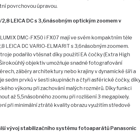
štní povrchovou úpravou.
 f/2,8 LEICA DC s 3,6násobným optickým zoomem v
 LUMIX DMC-FX50 i FX07 mají ve svém kompaktním těle
f/2,8 LEICA DC VARIO-ELMARIT s 3,6násobným zoomem.
stroje podařilo vtěsnat díky použití EA čočky (Extra High
. Širokoúhlý objektiv umožňuje snadné fotografování
érech, záběry architektury nebo krajiny v dynamické šíři a
e sedm prvků v šesti skupinách a čtyři asférické čočky, dík
kého výkonu při zachování malých rozměrů. Díky funkci
nout až 5,5násobného zoomu při rozlišení 3 megapixely.
šení při minimální ztrátě kvality obrazu využitím středové
 další vývoj stabilizačního systému fotoaparátů Panasonic