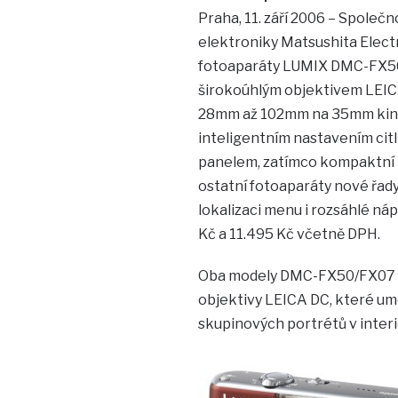
Praha, 11. září 2006 – Společ
elektroniky Matsushita Electric
fotoaparáty LUMIX DMC-FX50
širokoúhlým objektivem LEIC
28mm až 102mm na 35mm kinofi
inteligentním nastavením cit
panelem, zatímco kompaktní 
ostatní fotoaparáty nové řad
lokalizaci menu i rozsáhlé ná
Kč a 11.495 Kč včetně DPH.
Oba modely DMC-FX50/FX07 z
objektivy LEICA DC, které umo
skupinových portrétů v interi