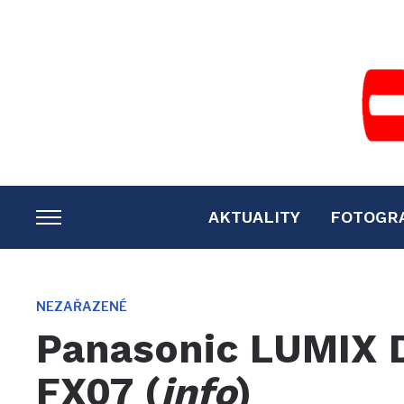
AKTUALITY
FOTOGR
TOGGLE
SIDEBAR
&
NAVIGATION
NEZAŘAZENÉ
Panasonic LUMIX
FX07 (
info
)