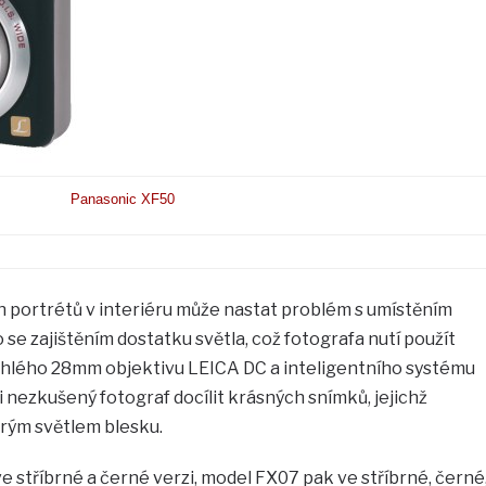
Panasonic XF50
h portrétů v interiéru může nastat problém s umístěním
se zajištěním dostatku světla, což fotografa nutí použít
úhlého 28mm objektivu LEICA DC a inteligentního systému
i nezkušený fotograf docílit krásných snímků, jejichž
rým světlem blesku.
e stříbrné a černé verzi, model FX07 pak ve stříbrné, černé