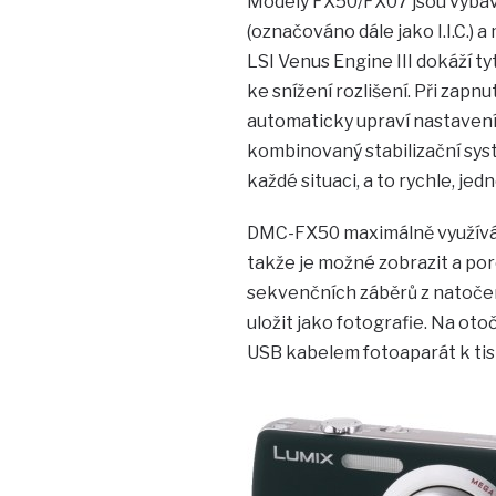
Modely FX50/FX07 jsou vybav
(označováno dále jako I.I.C.) 
LSI Venus Engine III dokáží tyt
ke snížení rozlišení. Při zapnu
automaticky upraví nastavení
kombinovaný stabilizační syst
každé situaci, a to rychle, je
DMC-FX50 maximálně využívá v
takže je možné zobrazit a por
sekvenčních záběrů z natočen
uložit jako fotografie. Na oto
USB kabelem fotoaparát k tis