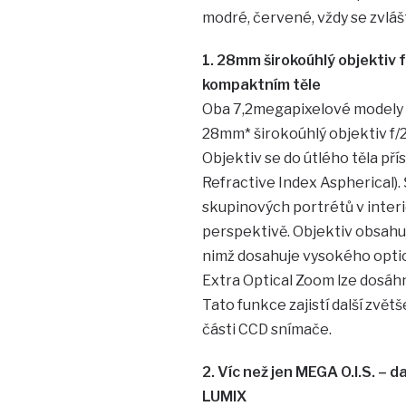
modré, červené, vždy se zvlá
1. 28mm širokoúhlý objektiv
kompaktním těle
Oba 7,2megapixelové modely
28mm* širokoúhlý objektiv 
Objektiv se do útlého těla pří
Refractive Index Aspherical)
skupinových portrétů v interi
perspektivě. Objektiv obsahuj
nimž dosahuje vysokého optic
Extra Optical Zoom lze dosáh
Tato funkce zajistí další zvět
části CCD snímače.
2. Víc než jen MEGA O.I.S. –
LUMIX