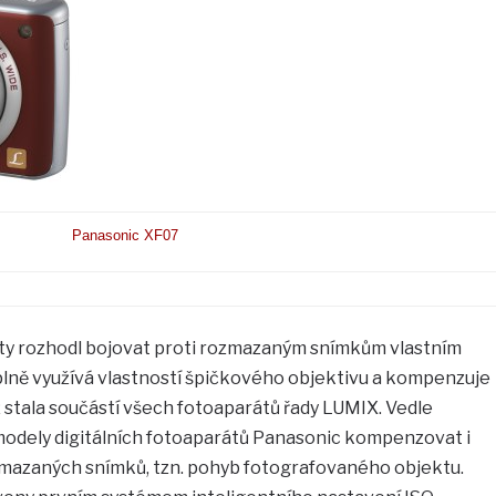
Panasonic XF07
lety rozhodl bojovat proti rozmazaným snímkům vlastním
plně využívá vlastností špičkového objektivu a kompenzuje
ž stala součástí všech fotoaparátů řady LUMIX. Vedle
odely digitálních fotoaparátů Panasonic kompenzovat i
ozmazaných snímků, tzn. pohyb fotografovaného objektu.