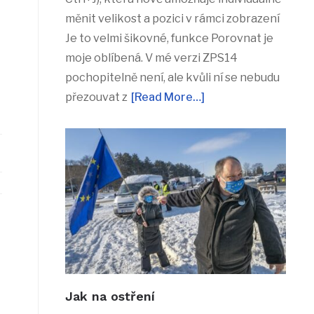
měnit velikost a pozici v rámci zobrazení
Je to velmi šikovné, funkce Porovnat je
moje oblíbená. V mé verzi ZPS14
pochopitelně není, ale kvůli ní se nebudu
přezouvat z
[Read More…]
Jak na ostření