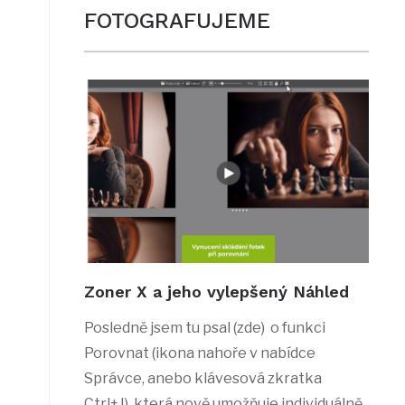
FOTOGRAFUJEME
Zoner X a jeho vylepšený Náhled
Posledně jsem tu psal (zde) o funkci
Porovnat (ikona nahoře v nabídce
Správce, anebo klávesová zkratka
Ctrl+J), která nově umožňuje individuálně