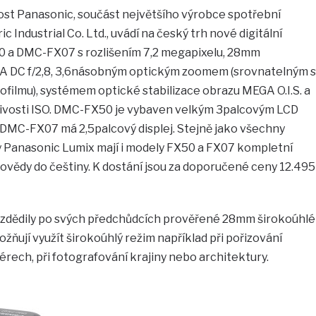
nost Panasonic, součást největšího výrobce spotřební
 Industrial Co. Ltd., uvádí na český trh nové digitální
 a DMC-FX07 s rozlišením 7,2 megapixelu, 28mm
A DC f/2,8, 3,6násobným optickým zoomem (srovnatelným s
lmu), systémem optické stabilizace obrazu MEGA O.I.S. a
livosti ISO. DMC-FX50 je vybaven velkým 3palcovým LCD
DMC-FX07 má 2,5palcový displej. Stejně jako všechny
y Panasonic Lumix mají i modely FX50 a FX07 kompletní
povědy do češtiny. K dostání jsou za doporučené ceny 12.495
dědily po svých předchůdcích prověřené 28mm širokoúhlé
žňují využít širokoúhlý režim například při pořizování
érech, při fotografování krajiny nebo architektury.