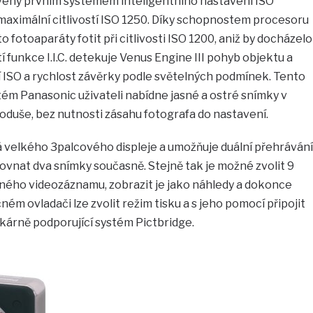
eny prvním systémem inteligentního nastavení ISO
a maximální citlivostí ISO 1250. Díky schopnostem procesoru
o fotoaparáty fotit při citlivosti ISO 1200, aniž by docházelo
tí funkce I.I.C. detekuje Venus Engine III pohyb objektu a
 ISO a rychlost závěrky podle světelných podmínek. Tento
ém Panasonic uživateli nabídne jasné a ostré snímky v
dnoduše, bez nutnosti zásahu fotografa do nastavení.
elkého 3palcového displeje a umožňuje duální přehrávání
ovnat dva snímky současně. Stejně tak je možné zvolit 9
ého videozáznamu, zobrazit je jako náhledy a dokonce
čném ovladači lze zvolit režim tisku a s jeho pomocí připojit
kárně podporující systém Pictbridge.