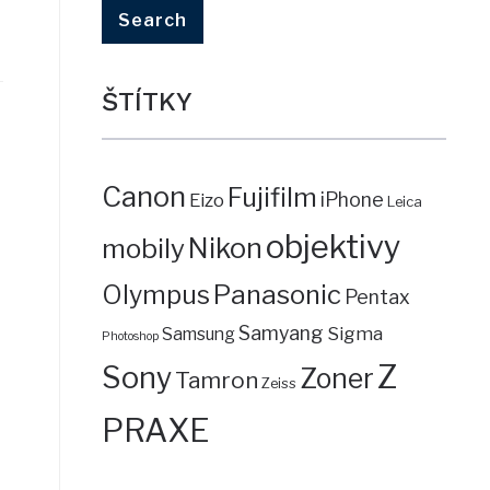
ŠTÍTKY
Canon
Fujifilm
iPhone
Eizo
Leica
objektivy
mobily
Nikon
Panasonic
Olympus
Pentax
Samyang
Sigma
Samsung
Photoshop
Z
Sony
Zoner
Tamron
Zeiss
PRAXE