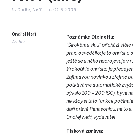
by
Ondřej Neff
on
11. 9. 2006
Ondřej Neff
Poznámka Digineffu:
Author
“Širokému sklu” přichází stále 
praxi osvědčilo: je to ohnisko
ještě se u něho neprojevuje v 
širokoúhlé ohnisko je přece jen
Zajímavou novinkou zřejmě bud
potkáváme automatické zvyšová
bývalo 100 – 200 ISO), bývá na
ne vždy si tato funkce počínala
daří právě Panasonicu, na to s
Ondřej Neff, vydavatel
Tisková zpráva: