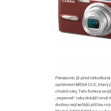
Panasonic již před několika 
systémem MEGA O.I.S., který 
chvění ruky. Tato funkce se ji
„nepevné“ ruky dokáží nové m
druhou nejčastější příčinu r