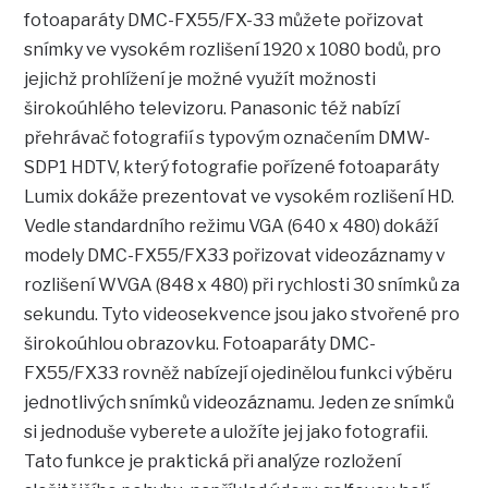
fotoaparáty DMC-FX55/FX-33 můžete pořizovat
snímky ve vysokém rozlišení 1920 x 1080 bodů, pro
jejichž prohlížení je možné využít možnosti
širokoúhlého televizoru. Panasonic též nabízí
přehrávač fotografií s typovým označením DMW-
SDP1 HDTV, který fotografie pořízené fotoaparáty
Lumix dokáže prezentovat ve vysokém rozlišení HD.
Vedle standardního režimu VGA (640 x 480) dokáží
modely DMC-FX55/FX33 pořizovat videozáznamy v
rozlišení WVGA (848 x 480) při rychlosti 30 snímků za
sekundu. Tyto videosekvence jsou jako stvořené pro
širokoúhlou obrazovku. Fotoaparáty DMC-
FX55/FX33 rovněž nabízejí ojedinělou funkci výběru
jednotlivých snímků videozáznamu. Jeden ze snímků
si jednoduše vyberete a uložíte jej jako fotografii.
Tato funkce je praktická při analýze rozložení