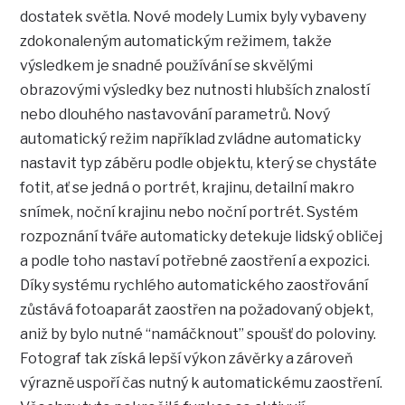
dostatek světla. Nové modely Lumix byly vybaveny
zdokonaleným automatickým režimem, takže
výsledkem je snadné používání se skvělými
obrazovými výsledky bez nutnosti hlubších znalostí
nebo dlouhého nastavování parametrů. Nový
automatický režim například zvládne automaticky
nastavit typ záběru podle objektu, který se chystáte
fotit, ať se jedná o portrét, krajinu, detailní makro
snímek, noční krajinu nebo noční portrét. Systém
rozpoznání tváře automaticky detekuje lidský obličej
a podle toho nastaví potřebné zaostření a expozici.
Díky systému rychlého automatického zaostřování
zůstává fotoaparát zaostřen na požadovaný objekt,
aniž by bylo nutné “namáčknout” spoušť do poloviny.
Fotograf tak získá lepší výkon závěrky a zároveň
výrazně uspoří čas nutný k automatickému zaostření.