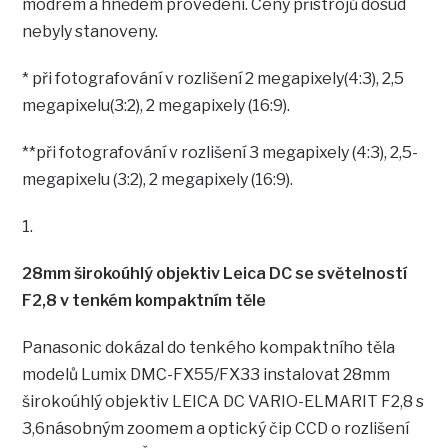
modrém a hnědém provedení. Ceny přístrojů dosud
nebyly stanoveny.
* při fotografování v rozlišení 2 megapixely(4:3), 2,5
megapixelu(3:2), 2 megapixely (16:9).
**při fotografování v rozlišení 3 megapixely (4:3), 2,5-
megapixelu (3:2), 2 megapixely (16:9).
1.
28mm širokoúhlý objektiv Leica DC se světelností
F2,8 v tenkém kompaktním těle
Panasonic dokázal do tenkého kompaktního těla
modelů Lumix DMC-FX55/FX33 instalovat 28mm
širokoúhlý objektiv LEICA DC VARIO-ELMARIT F2,8 s
3,6násobným zoomem a optický čip CCD o rozlišení