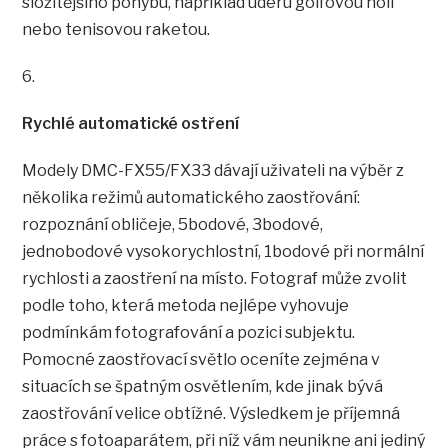
složitějšího pohybu, například úderu golfovou holí
nebo tenisovou raketou.
6.
Rychlé automatické ostření
Modely DMC-FX55/FX33 dávají uživateli na výběr z
několika režimů automatického zaostřování:
rozpoznání obličeje, 5bodové, 3bodové,
jednobodové vysokorychlostní, 1bodové při normální
rychlosti a zaostření na místo. Fotograf může zvolit
podle toho, která metoda nejlépe vyhovuje
podmínkám fotografování a pozici subjektu.
Pomocné zaostřovací světlo oceníte zejména v
situacích se špatným osvětlením, kde jinak bývá
zaostřování velice obtížné. Výsledkem je příjemná
práce s fotoaparátem, při níž vám neunikne ani jediný