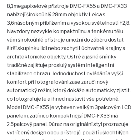
8,1megapixelové přístroje DMC-FX55 a DMC-FX33
nabízejí širokoúhlý 28mm objektiv Leica s
3,6násobným přiblížením a vysokou světelností F2,8.
Navzdory nezvykle kompaktnímu a tenkému tělu
vám širokoúhlé přístroje umožní do záběru dostat
širší skupinku lidí nebo zachytit úchvatné krajiny a
architektonické objekty. Ostré a jasné snímky
tradičně zajišťuje proslulý systém inteligentní
stabilizace obrazu. Jednoduchost ovládání a vyšší
komfort při fotografování zase zaručí nový
automatický režim, který dokáže automaticky zjistit,
co fotografujete a ihned nastavit vše potřebné.
Model DMC-FX55 je vybaven velkým 3palcovým LCD
panelem, zatímco kompaktnější DMC-FX33 má
2,5palcový panel. Důraz na originální styl prozrazuje
vytříbený design obou přístrojů, použití ušlechtilých