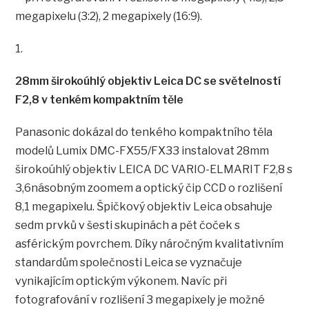
megapixelu (3:2), 2 megapixely (16:9).
1.
28mm širokoúhlý objektiv Leica DC se světelností
F2,8 v tenkém kompaktním těle
Panasonic dokázal do tenkého kompaktního těla
modelů Lumix DMC-FX55/FX33 instalovat 28mm
širokoúhlý objektiv LEICA DC VARIO-ELMARIT F2,8 s
3,6násobným zoomem a optický čip CCD o rozlišení
8,1 megapixelu. Špičkový objektiv Leica obsahuje
sedm prvků v šesti skupinách a pět čoček s
asférickým povrchem. Díky náročným kvalitativním
standardům společnosti Leica se vyznačuje
vynikajícím optickým výkonem. Navíc při
fotografování v rozlišení 3 megapixely je možné