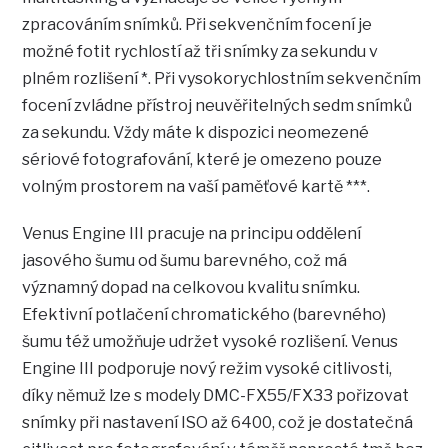
zpracováním snímků. Při sekvenčním focení je
možné fotit rychlostí až tři snímky za sekundu v
plném rozlišení *. Při vysokorychlostním sekvenčním
focení zvládne přístroj neuvěřitelných sedm snímků
za sekundu. Vždy máte k dispozici neomezené
sériové fotografování, které je omezeno pouze
volným prostorem na vaší paměťové kartě ***.
Venus Engine III pracuje na principu oddělení
jasového šumu od šumu barevného, což má
významný dopad na celkovou kvalitu snímku.
Efektivní potlačení chromatického (barevného)
šumu též umožňuje udržet vysoké rozlišení. Venus
Engine III podporuje nový režim vysoké citlivosti,
díky němuž lze s modely DMC-FX55/FX33 pořizovat
snímky při nastavení ISO až 6400, což je dostatečná