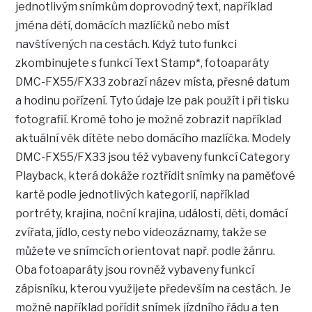
jednotlivým snímkům doprovodný text, například
jména dětí, domácích mazlíčků nebo míst
navštívených na cestách. Když tuto funkci
zkombinujete s funkcí Text Stamp*, fotoaparáty
DMC-FX55/FX33 zobrazí název místa, přesné datum
a hodinu pořízení. Tyto údaje lze pak použít i při tisku
fotografií. Kromě toho je možné zobrazit například
aktuální věk dítěte nebo domácího mazlíčka. Modely
DMC-FX55/FX33 jsou též vybaveny funkcí Category
Playback, která dokáže roztřídit snímky na paměťové
kartě podle jednotlivých kategorií, například
portréty, krajina, noční krajina, události, děti, domácí
zvířata, jídlo, cesty nebo videozáznamy, takže se
můžete ve snímcích orientovat např. podle žánru.
Oba fotoaparáty jsou rovněž vybaveny funkcí
zápisníku, kterou využijete především na cestách. Je
možné například pořídit snímek jízdního řádu a ten