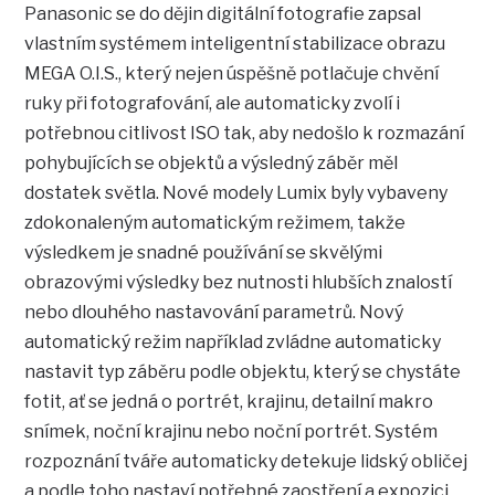
Panasonic se do dějin digitální fotografie zapsal
vlastním systémem inteligentní stabilizace obrazu
MEGA O.I.S., který nejen úspěšně potlačuje chvění
ruky při fotografování, ale automaticky zvolí i
potřebnou citlivost ISO tak, aby nedošlo k rozmazání
pohybujících se objektů a výsledný záběr měl
dostatek světla. Nové modely Lumix byly vybaveny
zdokonaleným automatickým režimem, takže
výsledkem je snadné používání se skvělými
obrazovými výsledky bez nutnosti hlubších znalostí
nebo dlouhého nastavování parametrů. Nový
automatický režim například zvládne automaticky
nastavit typ záběru podle objektu, který se chystáte
fotit, ať se jedná o portrét, krajinu, detailní makro
snímek, noční krajinu nebo noční portrét. Systém
rozpoznání tváře automaticky detekuje lidský obličej
a podle toho nastaví potřebné zaostření a expozici.