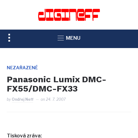
TOGGLE
MENU
SIDEBAR
&
NAVIGATION
NEZAŘAZENÉ
Panasonic Lumix DMC-
FX55/DMC-FX33
by
Ondřej Neff
on
24. 7. 2007
Tisková zráva: