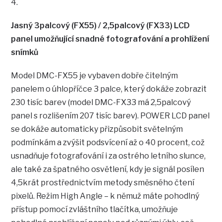
4.
Jasný 3palcový (FX55) / 2,5palcový (FX33) LCD
panel umožňující snadné fotografování a prohlížení
snímků
Model DMC-FX55 je vybaven dobře čitelným
panelem o úhlopříčce 3 palce, který dokáže zobrazit
230 tisíc barev (model DMC-FX33 má 2,5palcový
panel s rozlišením 207 tisíc barev). POWER LCD panel
se dokáže automaticky přizpůsobit světelným
podmínkám a zvýšit podsvícení až o 40 procent, což
usnadňuje fotografování i za ostrého letního slunce,
ale také za špatného osvětlení, kdy je signál posílen
4,5krát prostřednictvím metody směsného čtení
pixelů. Režim High Angle – k němuž máte pohodlný
přístup pomocí zvláštního tlačítka, umožňuje