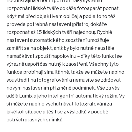
noční krajina a noční portrét. Díky systému
rozpoznání lidské tváře dokáže fotoaparát poznat,
když má před objektivem obličej a podle toho též
provede potřebná nastavení (přístroj dokáže
rozpoznat až 15 lidských tváří najednou). Rychlé
nastavení automatického zaostření umožňuje
zaměřit se na objekt, aniž by bylo nutné neustále
namačkávat spoušť napolovinu – díky této funkci se
výrazně uspoří čas nutný k zaostření. Všechny tyto
funkce probíhají simultánně, takže se můžete naplno
soustředit na fotografování a nemusíte se zdržovat
novým nastavením při změně podmínek. Vše za vás
udělá Lumix a jeho inteligentní automatický režim. Vy
si můžete naplno vychutnávat fotografování za
jakékoli situace a těšit se z výsledků v podobě
ostrých a jasných snímků.