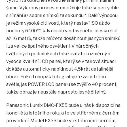
vytvořit skutečně skvostné snímky při minimálním
šumu. Výkonný procesor umožňuje také superrychlé
snímání až sedmi snímků za sekundu *. Další výhodou
je režim vysoké citlivosti, který nastaví ISO až do
hodnoty 6400**, kdy dosah vestavěného blesku činí
až 16 metrů, takže můžete dosáhnout jasných snímků
i za velice špatného osvětlení. V náročných
světelných podmínkách také uvítáte rozměrný a
vysoce kvalitní LCD panel, který se v takové situaci
dokáže automaticky nabídnout 4,5krát detailnější
obraz. Pokud naopak fotografujete za ostrého
světla, jas POWER LCD panelu se zvýší o 40 procent,
takže obraz je neustále naprosto jasně čitelný.
Panasonic Lumix DMC-FX55 bude u nás k dispozici na
konci léta letošního roku a to ve stříbrném a černém
provedení. Model FX33 bude ve stříbrném, černém,