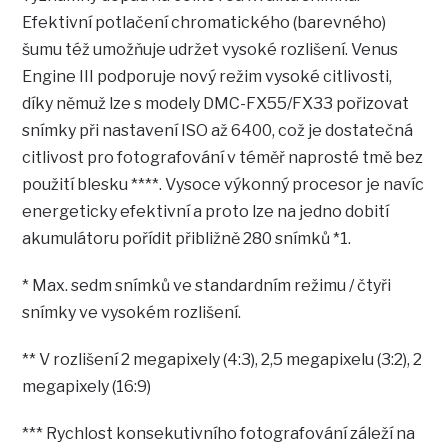
Efektivní potlačení chromatického (barevného)
šumu též umožňuje udržet vysoké rozlišení. Venus
Engine III podporuje nový režim vysoké citlivosti,
díky němuž lze s modely DMC-FX55/FX33 pořizovat
snímky při nastavení ISO až 6400, což je dostatečná
citlivost pro fotografování v téměř naprosté tmě bez
použití blesku ****. Vysoce výkonný procesor je navíc
energeticky efektivní a proto lze na jedno dobití
akumulátoru pořídit přibližně 280 snímků *1.
* Max. sedm snímků ve standardním režimu / čtyři
snímky ve vysokém rozlišení.
** V rozlišení 2 megapixely (4:3), 2,5 megapixelu (3:2), 2
megapixely (16:9)
*** Rychlost konsekutivního fotografování záleží na