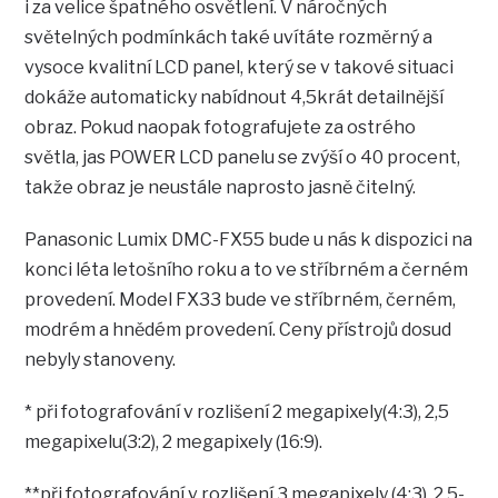
i za velice špatného osvětlení. V náročných
světelných podmínkách také uvítáte rozměrný a
vysoce kvalitní LCD panel, který se v takové situaci
dokáže automaticky nabídnout 4,5krát detailnější
obraz. Pokud naopak fotografujete za ostrého
světla, jas POWER LCD panelu se zvýší o 40 procent,
takže obraz je neustále naprosto jasně čitelný.
Panasonic Lumix DMC-FX55 bude u nás k dispozici na
konci léta letošního roku a to ve stříbrném a černém
provedení. Model FX33 bude ve stříbrném, černém,
modrém a hnědém provedení. Ceny přístrojů dosud
nebyly stanoveny.
* při fotografování v rozlišení 2 megapixely(4:3), 2,5
megapixelu(3:2), 2 megapixely (16:9).
**při fotografování v rozlišení 3 megapixely (4:3), 2,5-