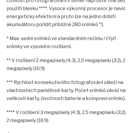
citlivost pro fotografování v téměř naprosté tmě bez
použití blesku ****. Vysoce výkonný procesor je navíc
energeticky efektivní a proto lze na jedno dobití
akumulátoru pořídit přibližně 280 snímků *1.
* Max. sedm snímků ve standardním režimu / čtyři
snímky ve vysokém rozlišení.
** V rozlišení 2 megapixely (4:3), 2,5 megapixelu (3:2), 2
megapixely (16:9)
*** Rychlost konsekutivního fotografování záleží na
vlastnostech paměťové karty. Počet snímků závisí na
velikosti karty, životnosti baterie a kompresi snímků.
**** V rozlišení 3 megapixely (4:3), 2,5 megapixelu (3:2),
2 megapixely (16:9)