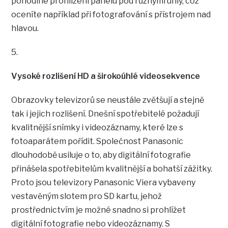
pohodlné prohlížení panelu pod různými úhly, což
oceníte například při fotografování s přístrojem nad
hlavou.
5.
Vysoké rozlišení HD a širokoúhlé videosekvence
Obrazovky televizorů se neustále zvětšují a stejně
tak i jejich rozlišení. Dnešní spotřebitelé požadují
kvalitnější snímky i videozáznamy, které lze s
fotoaparátem pořídit. Společnost Panasonic
dlouhodobě usiluje o to, aby digitální fotografie
přinášela spotřebitelům kvalitnější a bohatší zážitky.
Proto jsou televizory Panasonic Viera vybaveny
vestavěným slotem pro SD kartu, jehož
prostřednictvím je možné snadno si prohlížet
digitální fotografie nebo videozáznamy. S