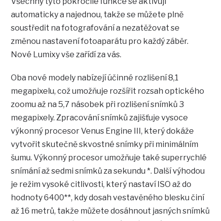
Všechny tyto pokročilé funkce se aktivují
automaticky a najednou, takže se můžete plně
soustředit na fotografování a nezatěžovat se
změnou nastavení fotoaparátu pro každý záběr.
Nové Lumixy vše zařídí za vás.
Oba nové modely nabízejí účinné rozlišení 8,1
megapixelu, což umožňuje rozšířit rozsah optického
zoomu až na 5,7 násobek při rozlišení snímků 3
megapixely. Zpracování snímků zajišťuje vysoce
výkonný procesor Venus Engine III, který dokáže
vytvořit skutečně skvostné snímky při minimálním
šumu. Výkonný procesor umožňuje také superrychlé
snímání až sedmi snímků za sekundu *. Další výhodou
je režim vysoké citlivosti, který nastaví ISO až do
hodnoty 6400**, kdy dosah vestavěného blesku činí
až 16 metrů, takže můžete dosáhnout jasných snímků