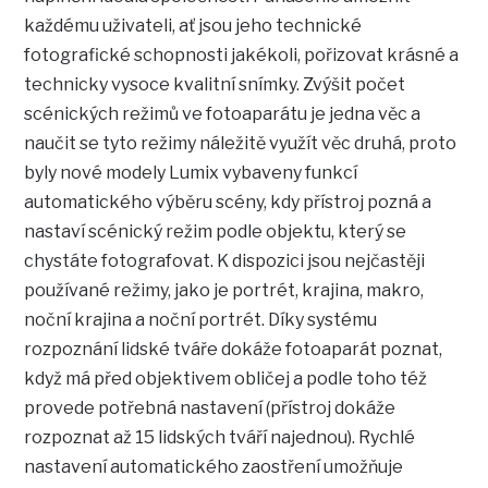
každému uživateli, ať jsou jeho technické
fotografické schopnosti jakékoli, pořizovat krásné a
technicky vysoce kvalitní snímky. Zvýšit počet
scénických režimů ve fotoaparátu je jedna věc a
naučit se tyto režimy náležitě využít věc druhá, proto
byly nové modely Lumix vybaveny funkcí
automatického výběru scény, kdy přístroj pozná a
nastaví scénický režim podle objektu, který se
chystáte fotografovat. K dispozici jsou nejčastěji
používané režimy, jako je portrét, krajina, makro,
noční krajina a noční portrét. Díky systému
rozpoznání lidské tváře dokáže fotoaparát poznat,
když má před objektivem obličej a podle toho též
provede potřebná nastavení (přístroj dokáže
rozpoznat až 15 lidských tváří najednou). Rychlé
nastavení automatického zaostření umožňuje