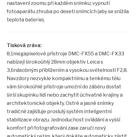
nastavení zoomu při každém snímku; vypnutí
fotoaparátu zhruba po deseti snímcích (aby se snížila
teplota baterie).
Tisková zráva:
8,1megapixelové přístroje DMC-FX55 a DMC-FX33
nabízejí širokoúhlý 28mm objektiv Leica s
3,6násobným přiblížením a vysokou světelností F2,8.
Navzdory nezvykle kompaktnímu a tenkému tělu
vám širokoúhlé přístroje umožní do záběru dostat
širší skupinku lidí nebo zachytit úchvatné krajiny a
architektonické objekty. Ostré a jasné snímky
tradičně zajišťuje proslulý systém inteligentní
stabilizace obrazu. Jednoduchost ovládání a vyšší
komfort při fotografování zase zaručí nový
automatický režim, který dokáže automaticky zjistit,