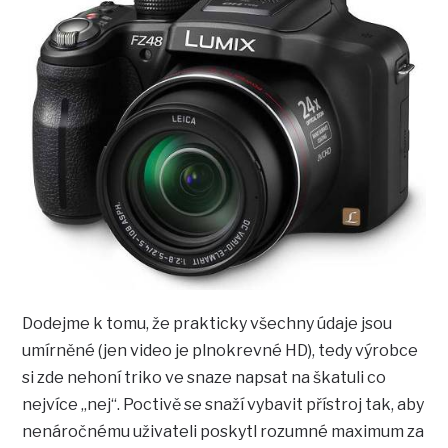
Dodejme k tomu, že prakticky všechny údaje jsou
umírněné (jen video je plnokrevné HD), tedy výrobce
si zde nehoní triko ve snaze napsat na škatuli co
nejvíce „nej“. Poctivě se snaží vybavit přístroj tak, aby
nenáročnému uživateli poskytl rozumné maximum za