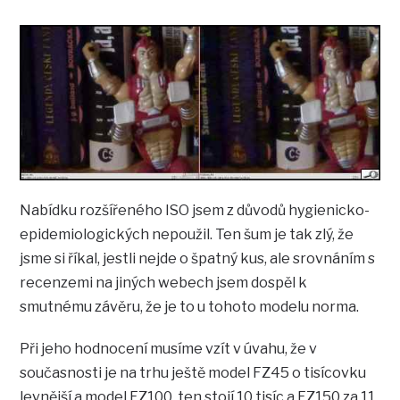
Nabídku rozšířeného ISO jsem z důvodů hygienicko-
epidemiologických nepoužil. Ten šum je tak zlý, že
jsme si říkal, jestli nejde o špatný kus, ale srovnáním s
recenzemi na jiných webech jsem dospěl k
smutnému závěru, že je to u tohoto modelu norma.
Při jeho hodnocení musíme vzít v úvahu, že v
současnosti je na trhu ještě model FZ45 o tisícovku
levnější a model FZ100, ten stojí 10 tisíc a FZ150 za 11