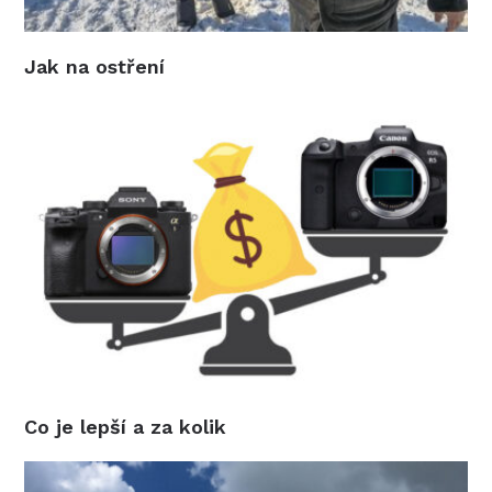
Jak na ostření
Co je lepší a za kolik