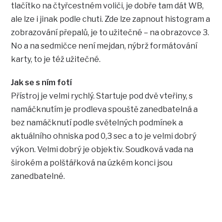
tlačítko na čtyřcestném voliči, je dobře tam dát WB,
ale lze i jinak podle chuti. Zde lze zapnout histogram a
zobrazování přepalů, je to užitečné – na obrazovce 3.
No a na sedmičce není mejdan, nýbrž formátování
karty, to je též užitečné.
Jak se s ním fotí
Přístroj je velmi rychlý. Startuje pod dvě vteřiny, s
namáčknutím je prodleva spouště zanedbatelná a
bez namáčknutí podle světelných podmínek a
aktuálního ohniska pod 0,3 sec a to je velmi dobrý
výkon. Velmi dobrý je objektiv. Soudková vada na
širokém a polštářková na úzkém konci jsou
zanedbatelné.