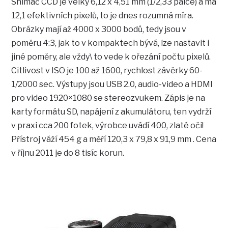
Snímač CCD je velký 6,12 x 4,51 mm (1/2,33 palce) a má
12,1 efektivních pixelů, to je dnes rozumná míra.
Obrázky mají až 4000 x 3000 bodů, tedy jsou v
poměru 4:3, jak to v kompaktech bývá, lze nastavit i
jiné poměry, ale vždy\ to vede k ořezání počtu pixelů.
Citlivost v ISO je 100 až 1600, rychlost závěrky 60-
1/2000 sec. Výstupy jsou USB 2.0, audio-video a HDMI
pro video 1920×1080 se stereozvukem. Zápis je na
karty formátu SD, napájení z akumulátoru, ten vydrží
v praxi cca 200 fotek, výrobce uvádí 400, zlaté oči!
Přístroj váží 454 g a měří 120,3 x 79,8 x 91,9 mm . Cena
v říjnu 2011 je do 8 tisíc korun.