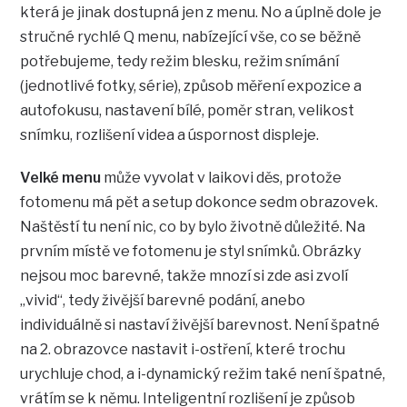
která je jinak dostupná jen z menu. No a úplně dole je
stručné rychlé Q menu, nabízející vše, co se běžně
potřebujeme, tedy režim blesku, režim snímání
(jednotlivé fotky, série), způsob měření expozice a
autofokusu, nastavení bílé, poměr stran, velikost
snímku, rozlišení videa a úspornost displeje.
Velké menu
může vyvolat v laikovi děs, protože
fotomenu má pět a setup dokonce sedm obrazovek.
Naštěstí tu není nic, co by bylo životně důležité. Na
prvním místě ve fotomenu je styl snímků. Obrázky
nejsou moc barevné, takže mnozí si zde asi zvolí
„vivid“, tedy živější barevné podání, anebo
individuálně si nastaví živější barevnost. Není špatné
na 2. obrazovce nastavit i-ostření, které trochu
urychluje chod, a i-dynamický režim také není špatné,
vrátím se k němu. Inteligentní rozlišení je způsob