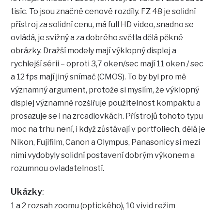
tisíc. To jsou značné cenové rozdíly. FZ 48 je solidní
přístroj za solidní cenu, má full HD video, snadno se
ovládá, je svižný a za dobrého světla dělá pěkné
obrázky. Dražší modely mají výklopný displej a
rychlejší sérii – oproti 3,7 oken/sec mají 11 oken / sec
a 12 fps mají jiný snímač (CMOS). To by byl pro mě
významný argument, protože si myslím, že výklopný
displej významně rozšiřuje použitelnost kompaktu a
prosazuje se i na zrcadlovkách. Přístrojů tohoto typu
moc na trhu není, i když zůstávají v portfoliech, dělá je
Nikon, Fujifilm, Canon a Olympus, Panasonicy si mezi
nimi vydobyly solidní postavení dobrým výkonem a
rozumnou ovladatelností.
Ukázky
:
1 a 2 rozsah zoomu (optického), 10 vivid režim