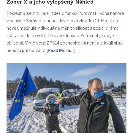
Zoner X a jeho vylepšený Náhled
Posledně jsem tu psal (zde) o funkci Porovnat (ikona nahoře
v nabídce Správce, anebo klávesová zkratka Ctrl+J), která
nově umožňuje individuálně měnit velikost a pozici v rámci
zobrazení Je to velmi šikovné, funkce Porovnat je moje
oblíbená. V mé verzi ZPS14 pochopitelně není, ale kvůli ní se
nebudu přezouvat z
[Read More…]