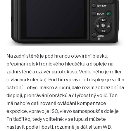
Na zadní stěně je pod hranou otevírání blesku,
přepínání elektronického hledáčku a displeje na
zadní stěně a uzávěr autofokusu. Vedle něho je roller
(ovládací kolečko). Pod tím vpravo od displeje je volba
ostření – obyč, makro a ruční, dále režim zobrazení na
displeji, přehrávání obrázků a čtyřcestný volič. Ten
má nahoře definované ovládání kompenzace
expozice, vpravo je ISO, vlevo samospoušť a dole je
Fn tlačítko, tedy volitelné: v setupu si můžete
nastavit podle libosti, rozumné je dát si tam WB,