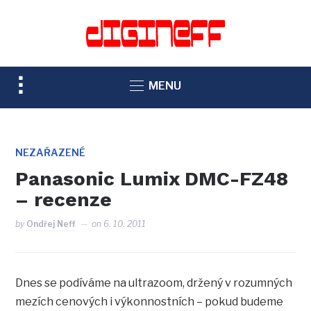
TOGGLE
MENU
SIDEBAR
&
NAVIGATION
NEZAŘAZENÉ
Panasonic Lumix DMC-FZ48
– recenze
by
Ondřej Neff
on
6. 10. 2011
Dnes se podíváme na ultrazoom, držený v rozumných
mezích cenových i výkonnostních – pokud budeme