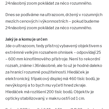
24násobný zoom pokládat za něco rozumného.
Dnes se podíváme na ultrazoom, držený v rozumných
mezích cenových i výkonnostních – pokud budeme
24násobný zoom pokládat za něco rozumného.
Jaký je a komu je určen
Jde o ultrazoom, tedy přístroj vybavený objektivem s
extrémně velkým rozsahem ohnisek – odpovídají 25
– 600 mm kinofilmového přístroje. Není to rekordní
rozsah, známe i 36násobné, ale to už je hodně daleko
za hranicí rozumné použitelnosti. Hledáček je
elektronický, třípalcový displej má 460 tisíc bodů, je
nevýklopný a to bych mu vyčetl hned zkraje.
Hledáček má rozlišení 200 tisíc bodů. Objektiv je
opticky stabilizovaný, v makru ostří od 1 cm.