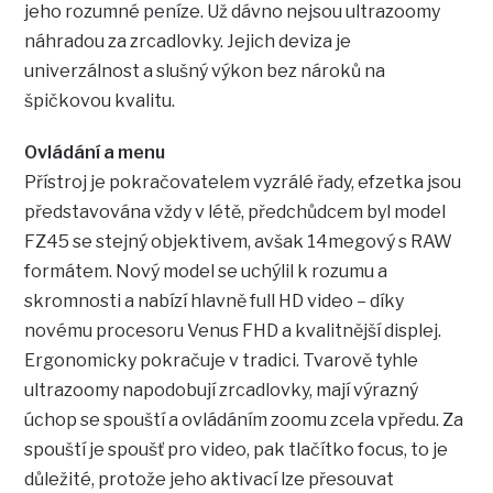
jeho rozumné peníze. Už dávno nejsou ultrazoomy
náhradou za zrcadlovky. Jejich deviza je
univerzálnost a slušný výkon bez nároků na
špičkovou kvalitu.
Ovládání a menu
Přístroj je pokračovatelem vyzrálé řady, efzetka jsou
představována vždy v létě, předchůdcem byl model
FZ45 se stejný objektivem, avšak 14megový s RAW
formátem. Nový model se uchýlil k rozumu a
skromnosti a nabízí hlavně full HD video – díky
novému procesoru Venus FHD a kvalitnější displej.
Ergonomicky pokračuje v tradici. Tvarově tyhle
ultrazoomy napodobují zrcadlovky, mají výrazný
úchop se spouští a ovládáním zoomu zcela vpředu. Za
spouští je spoušť pro video, pak tlačítko focus, to je
důležité, protože jeho aktivací lze přesouvat