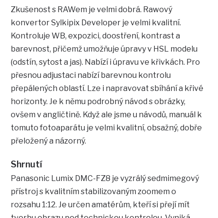
Zkušenost s RAWem je velmi dobrá. Rawový
konvertor Sylkipix Developer je velmi kvalitní.
Kontroluje WB, expozici, doostření, kontrast a
barevnost, přičemž umožňuje úpravy v HSL modelu
(odstín, sytost a jas). Nabízí i úpravu ve křivkách. Pro
přesnou adjustaci nabízí barevnou kontrolu
přepálených oblastí. Lze i napravovat sbíhání a křivé
horizonty. Je k němu podrobný návod s obrázky,
ovšem v angličtině. Když ale jsme u návodů, manuál k
tomuto fotoaparátu je velmi kvalitní, obsažný, dobře
přeložený a názorný.
Shrnutí
Panasonic Lumix DMC-FZ8 je vyzrálý sedmimegový
přístroj s kvalitním stabilizovaným zoomem o
rozsahu 1:12. Je určen amatérům, kteří si přejí mít
tvorbu obrazu pod technickou kontrolou. Vyniká