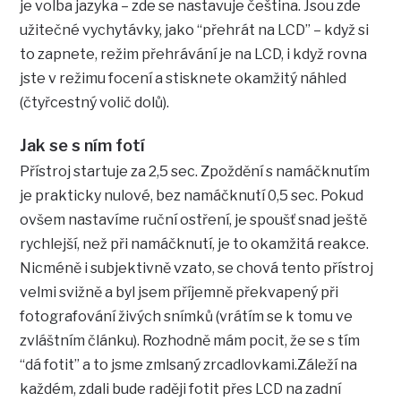
je volba jazyka – zde se nastavuje čeština. Jsou zde
užitečné vychytávky, jako “přehrát na LCD” – když si
to zapnete, režim přehrávání je na LCD, i když rovna
jste v režimu focení a stisknete okamžitý náhled
(čtyřcestný volič dolů).
Jak se s ním fotí
Přístroj startuje za 2,5 sec. Zpoždění s namáčknutím
je prakticky nulové, bez namáčknutí 0,5 sec. Pokud
ovšem nastavíme ruční ostření, je spoušť snad ještě
rychlejší, než při namáčknutí, je to okamžitá reakce.
Nicméně i subjektivně vzato, se chová tento přístroj
velmi svižně a byl jsem příjemně překvapený při
fotografování živých snímků (vrátím se k tomu ve
zvláštním článku). Rozhodně mám pocit, že se s tím
“dá fotit” a to jsme zmlsaný zrcadlovkami.Záleží na
každém, zdali bude raději fotit přes LCD na zadní