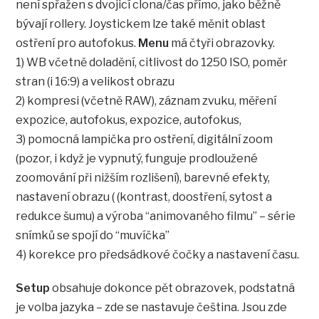
není spřažen s dvojicí clona/čas přímo, jako běžně
bývají rollery. Joystickem lze také měnit oblast
ostření pro autofokus.
Menu
má čtyři obrazovky.
1) WB včetně doladění, citlivost do 1250 ISO, poměr
stran (i 16:9) a velikost obrazu
2) kompresi (včetně RAW), záznam zvuku, měření
expozice, autofokus, expozice, autofokus,
3) pomocná lampička pro ostření, digitální zoom
(pozor, i když je vypnutý, funguje prodloužené
zoomování při nižším rozlišení), barevné efekty,
nastavení obrazu ( (kontrast, doostření, sytost a
redukce šumu) a výroba “animovaného filmu” – série
snímků se spojí do “muvíčka”
4) korekce pro předsádkové čočky a nastavení času.
Setup
obsahuje dokonce pět obrazovek, podstatná
je volba jazyka – zde se nastavuje čeština. Jsou zde