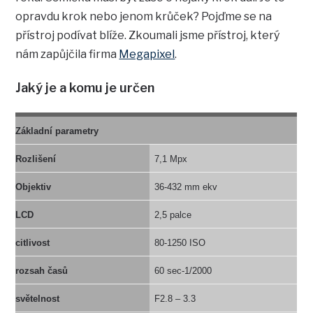
opravdu krok nebo jenom krůček? Pojďme se na
přístroj podívat blíže. Zkoumali jsme přístroj, který
nám zapůjčila firma
Megapixel
.
Jaký je a komu je určen
Základní parametry
Rozlišení
7,1 Mpx
Objektiv
36-432 mm ekv
LCD
2,5 palce
citlivost
80-1250 ISO
rozsah časů
60 sec-1/2000
světelnost
F2.8 – 3.3