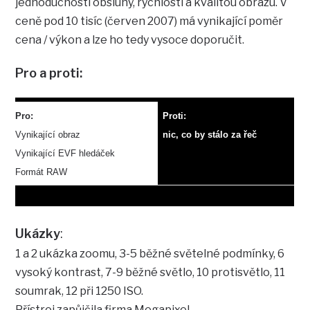
jednoduchostí obsluhy, rychlostí a kvalitou obrazu. V
ceně pod 10 tisíc (červen 2007) má vynikající poměr
cena / výkon a lze ho tedy vysoce doporučit.
Pro a proti:
Pro:
Proti:
Vynikající obraz
nic, co by stálo za řeč
Vynikající EVF hledáček
Formát RAW
Ukázky
:
1 a 2 ukázka zoomu, 3-5 běžné světelné podmínky, 6
vysoký kontrast, 7-9 běžné světlo, 10 protisvětlo, 11
soumrak, 12 při 1250 ISO.
Přístroj zapůjčila firma Megapixel.