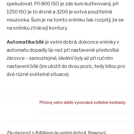
spekulovat. Při 800 ISO je zde šum kultivovaný, při
1250 ISO je to drsné a 3200 je sotva použitelná
nouzovka. Šum je na tomto snímku tak rozpitý, že se
na snímku ztrácejí kontury.
Automatika bílé
je velmi dobrá, dokonce snímky v
automatu dopadly líp než při nastavené předvolbě
žárovce
– samozřejmě, ideální byly až při ručním
nastavení bílé (lze uložit do dvou pozic, tedy bílou pro
dvě různé světelné situace).
Přístroj velmi dobře vyrovnává světelné kontrasty
Zkušenost s RAWem je velmi dobrá. Rawový