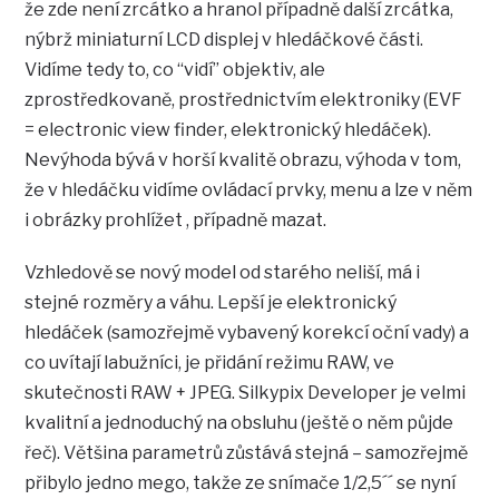
že zde není zrcátko a hranol případně další zrcátka,
nýbrž miniaturní LCD displej v hledáčkové části.
Vidíme tedy to, co “vidí” objektiv, ale
zprostředkovaně, prostřednictvím elektroniky (EVF
= electronic view finder, elektronický hledáček).
Nevýhoda bývá v horší kvalitě obrazu, výhoda v tom,
že v hledáčku vidíme ovládací prvky, menu a lze v něm
i obrázky prohlížet , případně mazat.
Vzhledově se nový model od starého neliší, má i
stejné rozměry a váhu. Lepší je elektronický
hledáček (samozřejmě vybavený korekcí oční vady) a
co uvítají labužníci, je přidání režimu RAW, ve
skutečnosti RAW + JPEG. Silkypix Developer je velmi
kvalitní a jednoduchý na obsluhu (ještě o něm půjde
řeč). Většina parametrů zůstává stejná – samozřejmě
přibylo jedno mego, takže ze snímače 1/2,5´´ se nyní