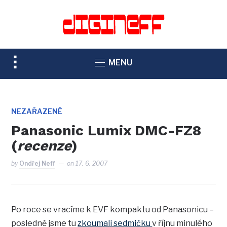
TOGGLE
MENU
SIDEBAR
&
NAVIGATION
NEZAŘAZENÉ
Panasonic Lumix DMC-FZ8
(
recenze
)
by
Ondřej Neff
on
17. 6. 2007
Po roce se vracíme k EVF kompaktu od Panasonicu –
posledně jsme tu
zkoumali sedmičku
v říjnu minulého