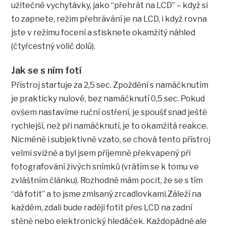
užitečné vychytávky, jako “přehrát na LCD” – když si
to zapnete, režim přehrávání je na LCD, i když rovna
jste v režimu focení a stisknete okamžitý náhled
(čtyřcestný volič dolů).
Jak se s ním fotí
Přístroj startuje za 2,5 sec. Zpoždění s namáčknutím
je prakticky nulové, bez namáčknutí 0,5 sec. Pokud
ovšem nastavíme ruční ostření, je spoušť snad ještě
rychlejší, než při namáčknutí, je to okamžitá reakce.
Nicméně i subjektivně vzato, se chová tento přístroj
velmi svižně a byl jsem příjemně překvapený při
fotografování živých snímků (vrátím se k tomu ve
zvláštním článku). Rozhodně mám pocit, že se s tím
“dá fotit” a to jsme zmlsaný zrcadlovkami.Záleží na
každém, zdali bude raději fotit přes LCD na zadní
stěně nebo elektronický hledáček. Každopádně ale