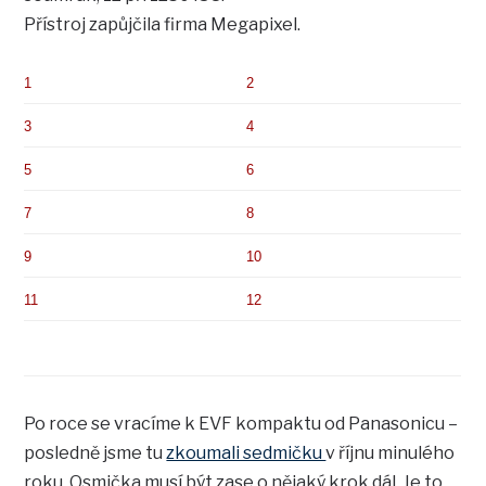
Přístroj zapůjčila firma Megapixel.
1
2
3
4
5
6
7
8
9
10
11
12
Po roce se vracíme k EVF kompaktu od Panasonicu –
posledně jsme tu
zkoumali sedmičku
v říjnu minulého
roku. Osmička musí být zase o nějaký krok dál. Je to