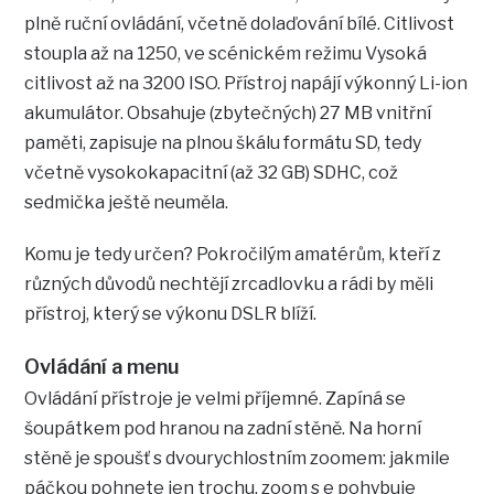
plně ruční ovládání, včetně dolaďování bílé. Citlivost
stoupla až na 1250, ve scénickém režimu Vysoká
citlivost až na 3200 ISO. Přístroj napájí výkonný Li-ion
akumulátor. Obsahuje (zbytečných) 27 MB vnitřní
paměti, zapisuje na plnou škálu formátu SD, tedy
včetně vysokokapacitní (až 32 GB) SDHC, což
sedmička ještě neuměla.
Komu je tedy určen? Pokročilým amatérům, kteří z
různých důvodů nechtějí zrcadlovku a rádi by měli
přístroj, který se výkonu DSLR blíží.
Ovládání a menu
Ovládání přístroje je velmi příjemné. Zapíná se
šoupátkem pod hranou na zadní stěně. Na horní
stěně je spoušť s dvourychlostním zoomem: jakmile
páčkou pohnete jen trochu, zoom s e pohybuje