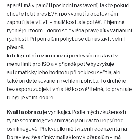
aparát má v paměti poslední nastavení, takže pokud
chcete fotit přes EVF, i po vypnutí a opětovném
zapnutí jste v EVF – maličkost, ale potěší. Příjemně
rychlý je i zoom – dobře se ovládá právě díky variabilní
rychlosti. Při pomalém pohybu se dá nastavit velmi
přesně.
Inteligentní režim
umožní především nastavit v
menu limit pro ISO a v případě potřeby zvyšuje
automaticky jeho hodnotu při poklesu světla, ale
také při detekovaném rychlém pohybu. To druhé je
bezesporu subjektivní a těžko ověřitelné, to první ale
funguje velmi dobře.
Kvalita obrazu
je vynikající. Podle mých zkušeností
tyhle sedmimegové snímače jsou často i lepší než
osmimegové. Překvapilo mě tvrzení recenzenta na
Dpreview, že snímky mají sklony k přepalům – má