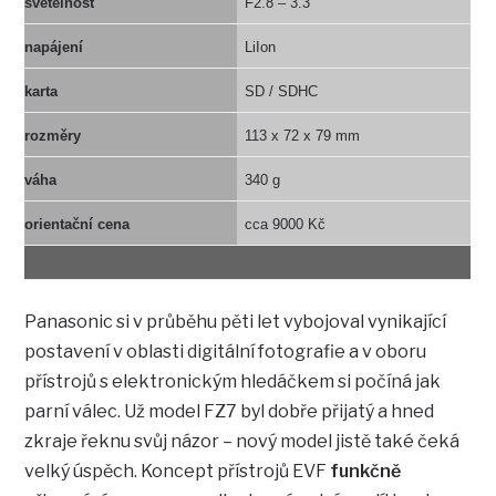
světelnost
F2.8 – 3.3
napájení
LiIon
karta
SD / SDHC
rozměry
113 x 72 x 79 mm
váha
340 g
orientační cena
cca 9000 Kč
Panasonic si v průběhu pěti let vybojoval vynikající
postavení v oblasti digitální fotografie a v oboru
přístrojů s elektronickým hledáčkem si počíná jak
parní válec. Už model FZ7 byl dobře přijatý a hned
zkraje řeknu svůj názor – nový model jistě také čeká
velký úspěch. Koncept přístrojů EVF
funkčně