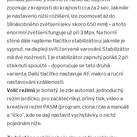
zoomuje z krajnosti do krajnosti cca za 2 sec. Jakmile
je nastaveno nižší rozlišení, lze zoomovat až do
18násobného zvětšení (ekv. skoro 650 mm!) – a toto
enormní zvětšení funguje už při 3 Mpx. Na horní
stěně dále najdeme tlačítko stabilizátoru: jakmile je
vypnut, na displeji svítí červené varování. Stabilizátor
má dvě možnosti, 1 je stabilizátor zapnutý pořád, 2 při
stisknutí spouště – doporučuje se tato druhá
varianta. Další tlačítko nastavuje AF, makro a ruční
nastavování vzdálenosti.
Volič režimů
je bohatý. Je zde automat, jednoduchý
režim (srdíčko, pro začátečníky), přímý tisk, video a
kreativní režim PASM (program, clona / čas a manuál)
a “íčko”, kde se dají nastavit vychytávky, o nichž
pojednám níže.