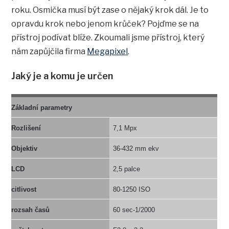
roku. Osmička musí být zase o nějaký krok dál. Je to
opravdu krok nebo jenom krůček? Pojďme se na
přístroj podívat blíže. Zkoumali jsme přístroj, který
nám zapůjčila firma
Megapixel
.
Jaký je a komu je určen
Základní parametry
Rozlišení
7,1 Mpx
Objektiv
36-432 mm ekv
LCD
2,5 palce
citlivost
80-1250 ISO
rozsah časů
60 sec-1/2000