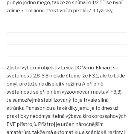
přibylo jedno mego, takže ze snímače 1/2,5´´ se nyní
ždíme 7.1 milionu efektivních pixelů (7,4 fyzicky).
Zůstal výborný objektiv Leica DC Vario-Elmarit se
světelností 2,8-3,3 (někde čteme, že F3,1, ale to bude
omyl, protože na displeji v režimu A při plné
světelnosti se při plném vyzoomování nastaví F3,3).
Je samozřejmě stabilizovaný, to je trvale silná
stránka Panasonicu a také díky jemu je to dnes už
prakticky neodmyslitelná výbava širokorozsahových
EVF přístrojů. Přístroj je určen náročnějším
amatérům, takže má automatiku, a scénické režimy i