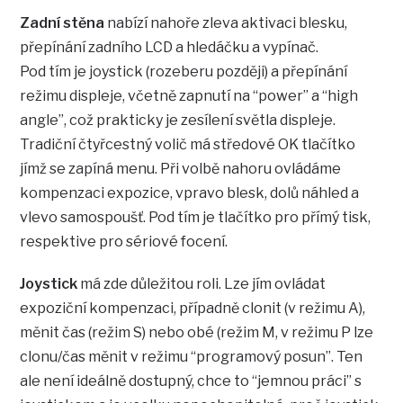
Zadní stěna
nabízí nahoře zleva aktivaci blesku,
přepínání zadního LCD a hledáčku a vypínač.
Pod tím je joystick (rozeberu později) a přepínání
režimu displeje, včetně zapnutí na “power” a “high
angle”, což prakticky je zesílení světla displeje.
Tradiční čtyřcestný volič má středové OK tlačítko
jímž se zapíná menu. Při volbě nahoru ovládáme
kompenzaci expozice, vpravo blesk, dolů náhled a
vlevo samospoušť. Pod tím je tlačítko pro přímý tisk,
respektive pro sériové focení.
Joystick
má zde důležitou roli. Lze jím ovládat
expoziční kompenzaci, případně clonit (v režimu A),
měnit čas (režim S) nebo obé (režim M, v režimu P lze
clonu/čas měnit v režimu “programový posun”. Ten
ale není ideálně dostupný, chce to “jemnou práci” s