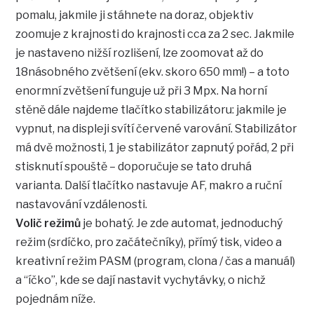
pomalu, jakmile ji stáhnete na doraz, objektiv
zoomuje z krajnosti do krajnosti cca za 2 sec. Jakmile
je nastaveno nižší rozlišení, lze zoomovat až do
18násobného zvětšení (ekv. skoro 650 mm!) – a toto
enormní zvětšení funguje už při 3 Mpx. Na horní
stěně dále najdeme tlačítko stabilizátoru: jakmile je
vypnut, na displeji svítí červené varování. Stabilizátor
má dvě možnosti, 1 je stabilizátor zapnutý pořád, 2 při
stisknutí spouště – doporučuje se tato druhá
varianta. Další tlačítko nastavuje AF, makro a ruční
nastavování vzdálenosti.
Volič režimů
je bohatý. Je zde automat, jednoduchý
režim (srdíčko, pro začátečníky), přímý tisk, video a
kreativní režim PASM (program, clona / čas a manuál)
a “íčko”, kde se dají nastavit vychytávky, o nichž
pojednám níže.