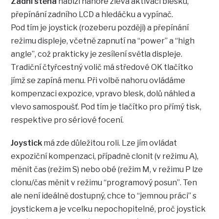
Zadní stěna
nabízí nahoře zleva aktivaci blesku,
přepínání zadního LCD a hledáčku a vypínač.
Pod tím je joystick (rozeberu později) a přepínání
režimu displeje, včetně zapnutí na “power” a “high
angle”, což prakticky je zesílení světla displeje.
Tradiční čtyřcestný volič má středové OK tlačítko
jímž se zapíná menu. Při volbě nahoru ovládáme
kompenzaci expozice, vpravo blesk, dolů náhled a
vlevo samospoušť. Pod tím je tlačítko pro přímý tisk,
respektive pro sériové focení.
Joystick
má zde důležitou roli. Lze jím ovládat
expoziční kompenzaci, případně clonit (v režimu A),
měnit čas (režim S) nebo obé (režim M, v režimu P lze
clonu/čas měnit v režimu “programový posun”. Ten
ale není ideálně dostupný, chce to “jemnou práci” s
joystickem a je vcelku nepochopitelné, proč joystick