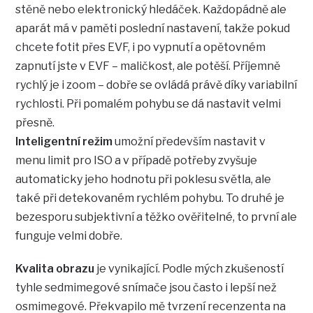
stěně nebo elektronický hledáček. Každopádně ale
aparát má v paměti poslední nastavení, takže pokud
chcete fotit přes EVF, i po vypnutí a opětovném
zapnutí jste v EVF – maličkost, ale potěší. Příjemně
rychlý je i zoom – dobře se ovládá právě díky variabilní
rychlosti. Při pomalém pohybu se dá nastavit velmi
přesně.
Inteligentní režim
umožní především nastavit v
menu limit pro ISO a v případě potřeby zvyšuje
automaticky jeho hodnotu při poklesu světla, ale
také při detekovaném rychlém pohybu. To druhé je
bezesporu subjektivní a těžko ověřitelné, to první ale
funguje velmi dobře.
Kvalita obrazu
je vynikající. Podle mých zkušeností
tyhle sedmimegové snímače jsou často i lepší než
osmimegové. Překvapilo mě tvrzení recenzenta na