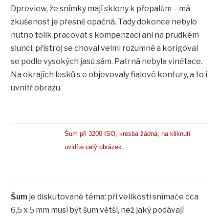
Dpreview, že snímky mají sklony k přepalům – má
zkušenost je přesně opačná. Tady dokonce nebylo
nutno tolik pracovat s kompenzací ani na prudkém
slunci, přístroj se choval velmi rozumně a korigoval
se podle vysokých jasů sám. Patrná nebyla vinětace.
Na okrajích lesků s e objevovaly fialové kontury, a to i
uvnitř obrazu.
Šum při 3200 ISO, kresba žádná; na kliknutí
uvidíte celý obrázek.
Šum
je diskutované téma: při velikosti snímače cca
6,5 x 5 mm musí být šum větší, než jaký podávají