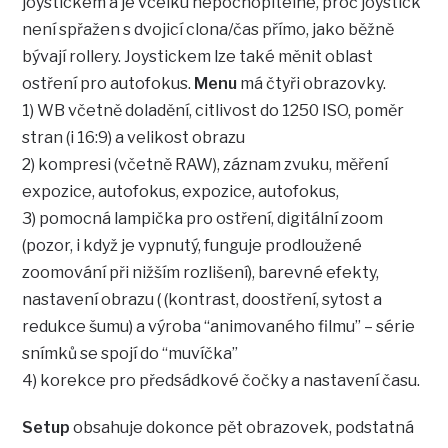
joystickem a je vcelku nepochopitelné, proč joystick
není spřažen s dvojicí clona/čas přímo, jako běžně
bývají rollery. Joystickem lze také měnit oblast
ostření pro autofokus.
Menu
má čtyři obrazovky.
1) WB včetně doladění, citlivost do 1250 ISO, poměr
stran (i 16:9) a velikost obrazu
2) kompresi (včetně RAW), záznam zvuku, měření
expozice, autofokus, expozice, autofokus,
3) pomocná lampička pro ostření, digitální zoom
(pozor, i když je vypnutý, funguje prodloužené
zoomování při nižším rozlišení), barevné efekty,
nastavení obrazu ( (kontrast, doostření, sytost a
redukce šumu) a výroba “animovaného filmu” – série
snímků se spojí do “muvíčka”
4) korekce pro předsádkové čočky a nastavení času.
Setup
obsahuje dokonce pět obrazovek, podstatná