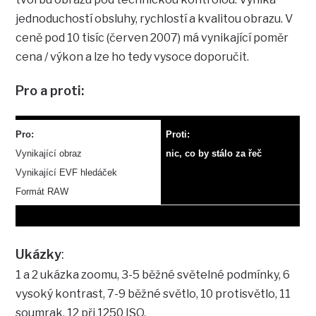
jednoduchostí obsluhy, rychlostí a kvalitou obrazu. V
ceně pod 10 tisíc (červen 2007) má vynikající poměr
cena / výkon a lze ho tedy vysoce doporučit.
Pro a proti:
Pro:
Proti:
Vynikající obraz
nic, co by stálo za řeč
Vynikající EVF hledáček
Formát RAW
Ukázky
:
1 a 2 ukázka zoomu, 3-5 běžné světelné podmínky, 6
vysoký kontrast, 7-9 běžné světlo, 10 protisvětlo, 11
soumrak, 12 při 1250 ISO.