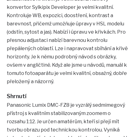
konvertor Sylkipix Developer je velmi kvalitní.
Kontroluje WB, expozici, doostření, kontrast a
barevnost, přičemž umožňuje úpravy v HSL modelu
(odstín, sytost a jas). Nabízí i úpravu ve křivkách. Pro
přesnou adjustaci nabízí barevnou kontrolu
přepálených oblastí. Lze i napravovat sbíhání a křivé
horizonty. Je k němu podrobný návod s obrázky,
ovšem v angličtině. Když ale jsme u návodů, manuál k
tomuto fotoaparátu je velmi kvalitní, obsažný, dobře
přeložený a názorný.
Shrnutí
Panasonic Lumix DMC-FZ8 je vyzrálý sedmimegový
přístroj s kvalitním stabilizovaným zoomem o
rozsahu 1:12. Je určen amatérům, kteří si přejí mít
tvorbu obrazu pod technickou kontrolou. Vyniká