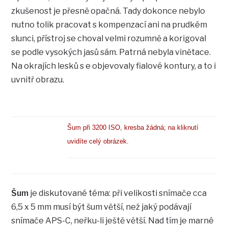
zkušenost je přesně opačná. Tady dokonce nebylo
nutno tolik pracovat s kompenzací ani na prudkém
slunci, přístroj se choval velmi rozumně a korigoval
se podle vysokých jasů sám. Patrná nebyla vinětace.
Na okrajích lesků s e objevovaly fialové kontury, a to i
uvnitř obrazu.
Šum při 3200 ISO, kresba žádná; na kliknutí
uvidíte celý obrázek.
Šum
je diskutované téma: při velikosti snímače cca
6,5 x 5 mm musí být šum větší, než jaký podávají
snímače APS-C, neřku-li ještě větší. Nad tím je marné