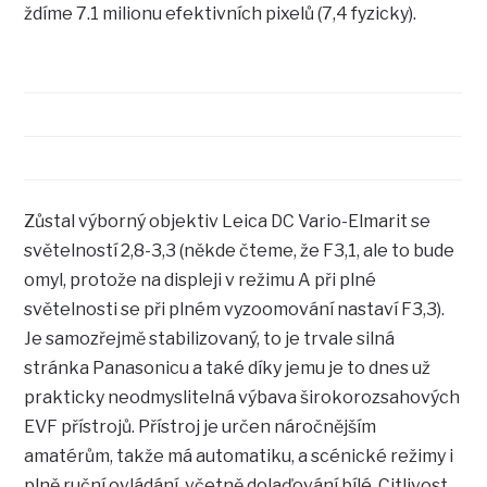
ždíme 7.1 milionu efektivních pixelů (7,4 fyzicky).
Zůstal výborný objektiv Leica DC Vario-Elmarit se
světelností 2,8-3,3 (někde čteme, že F3,1, ale to bude
omyl, protože na displeji v režimu A při plné
světelnosti se při plném vyzoomování nastaví F3,3).
Je samozřejmě stabilizovaný, to je trvale silná
stránka Panasonicu a také díky jemu je to dnes už
prakticky neodmyslitelná výbava širokorozsahových
EVF přístrojů. Přístroj je určen náročnějším
amatérům, takže má automatiku, a scénické režimy i
plně ruční ovládání, včetně dolaďování bílé. Citlivost