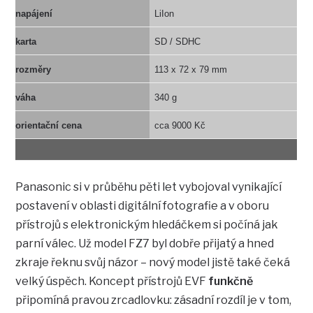
napájení
LiIon
karta
SD / SDHC
rozměry
113 x 72 x 79 mm
váha
340 g
orientační cena
cca 9000 Kč
Panasonic si v průběhu pěti let vybojoval vynikající
postavení v oblasti digitální fotografie a v oboru
přístrojů s elektronickým hledáčkem si počíná jak
parní válec. Už model FZ7 byl dobře přijatý a hned
zkraje řeknu svůj názor – nový model jistě také čeká
velký úspěch. Koncept přístrojů EVF
funkčně
připomíná pravou zrcadlovku: zásadní rozdíl je v tom,