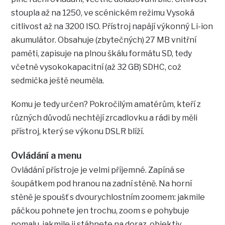
stoupla až na 1250, ve scénickém režimu Vysoká
citlivost až na 3200 ISO. Přístroj napájí výkonný Li-ion
akumulátor. Obsahuje (zbytečných) 27 MB vnitřní
paměti, zapisuje na plnou škálu formátu SD, tedy
včetně vysokokapacitní (až 32 GB) SDHC, což
sedmička ještě neuměla.
Komu je tedy určen? Pokročilým amatérům, kteří z
různých důvodů nechtějí zrcadlovku a rádi by měli
přístroj, který se výkonu DSLR blíží.
Ovládání a menu
Ovládání přístroje je velmi příjemné. Zapíná se
šoupátkem pod hranou na zadní stěně. Na horní
stěně je spoušť s dvourychlostním zoomem: jakmile
páčkou pohnete jen trochu, zoom s e pohybuje
pomalu, jakmile ji stáhnete na doraz, objektiv