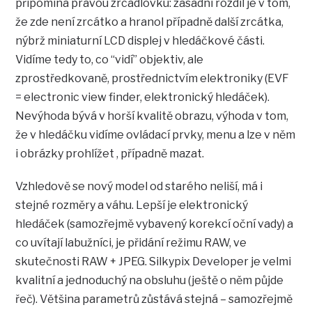
připomíná pravou zrcadlovku: zásadní rozdíl je v tom,
že zde není zrcátko a hranol případně další zrcátka,
nýbrž miniaturní LCD displej v hledáčkové části.
Vidíme tedy to, co “vidí” objektiv, ale
zprostředkovaně, prostřednictvím elektroniky (EVF
= electronic view finder, elektronický hledáček).
Nevýhoda bývá v horší kvalitě obrazu, výhoda v tom,
že v hledáčku vidíme ovládací prvky, menu a lze v něm
i obrázky prohlížet , případně mazat.
Vzhledově se nový model od starého neliší, má i
stejné rozměry a váhu. Lepší je elektronický
hledáček (samozřejmě vybavený korekcí oční vady) a
co uvítají labužníci, je přidání režimu RAW, ve
skutečnosti RAW + JPEG. Silkypix Developer je velmi
kvalitní a jednoduchý na obsluhu (ještě o něm půjde
řeč). Většina parametrů zůstává stejná – samozřejmě