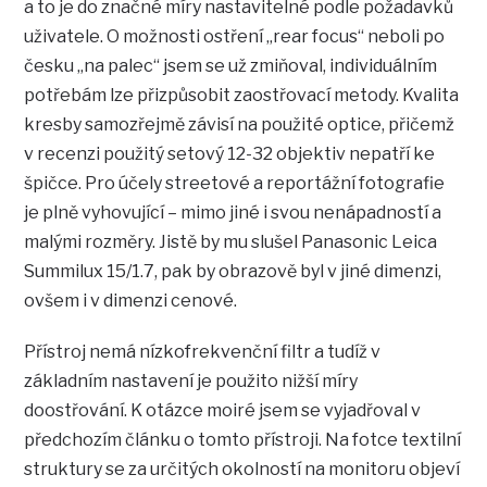
a to je do značné míry nastavitelné podle požadavků
uživatele. O možnosti ostření „rear focus“ neboli po
česku „na palec“ jsem se už zmiňoval, individuálním
potřebám lze přizpůsobit zaostřovací metody. Kvalita
kresby samozřejmě závisí na použité optice, přičemž
v recenzi použitý setový 12-32 objektiv nepatří ke
špičce. Pro účely streetové a reportážní fotografie
je plně vyhovující – mimo jiné i svou nenápadností a
malými rozměry. Jistě by mu slušel Panasonic Leica
Summilux 15/1.7, pak by obrazově byl v jiné dimenzi,
ovšem i v dimenzi cenové.
Přístroj nemá nízkofrekvenční filtr a tudíž v
základním nastavení je použito nižší míry
doostřování. K otázce moiré jsem se vyjadřoval v
předchozím článku o tomto přístroji. Na fotce textilní
struktury se za určitých okolností na monitoru objeví