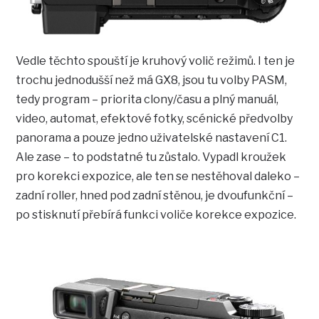
Vedle těchto spouští je kruhový volič režimů. I ten je
trochu jednodušší než má GX8, jsou tu volby PASM,
tedy program – priorita clony/času a plný manuál,
video, automat, efektové fotky, scénické předvolby
panorama a pouze jedno uživatelské nastavení C1.
Ale zase – to podstatné tu zůstalo. Vypadl kroužek
pro korekci expozice, ale ten se nestěhoval daleko –
zadní roller, hned pod zadní stěnou, je dvoufunkční –
po stisknutí přebírá funkci voliče korekce expozice.