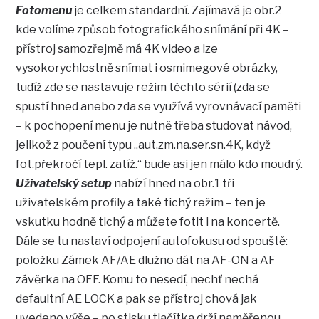
Fotomenu
je celkem standardní. Zajímavá je obr.2
kde volíme způsob fotografického snímání při 4K –
přístroj samozřejmě má 4K video a lze
vysokorychlostně snímat i osmimegové obrázky,
tudíž zde se nastavuje režim těchto sérií (zda se
spustí hned anebo zda se využívá vyrovnávací paměti
– k pochopení menu je nutně třeba studovat návod,
jelikož z poučení typu „aut.zm.na.ser.sn.4K, když
fot.překročí tepl. zatíž.“ bude asi jen málo kdo moudrý.
Uživatelský setup
nabízí hned na obr.1 tři
uživatelském profily a také tichý režim – ten je
vskutku hodně tichý a můžete fotit i na koncertě.
Dále se tu nastaví odpojení autofokusu od spouště:
položku Zámek AF/AE dlužno dát na AF-ON a AF
závěrka na OFF. Komu to nesedí, nechť nechá
defaultní AE LOCK a pak se přístroj chová jak
uvedeno výše – po stisku tlačítka drží naměřenou