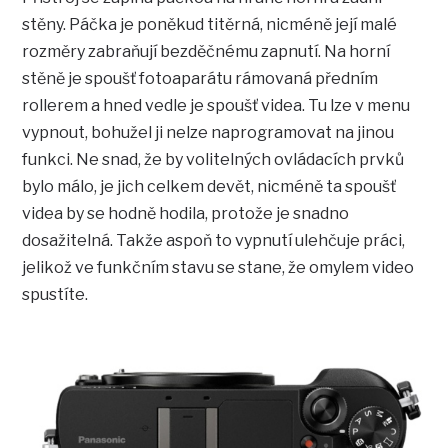
stěny. Páčka je poněkud titěrná, nicméně její malé
rozměry zabraňují bezděčnému zapnutí. Na horní
stěně je spoušť fotoaparátu rámovaná předním
rollerem a hned vedle je spoušť videa. Tu lze v menu
vypnout, bohužel ji nelze naprogramovat na jinou
funkci. Ne snad, že by volitelných ovládacích prvků
bylo málo, je jich celkem devět, nicméně ta spoušť
videa by se hodně hodila, protože je snadno
dosažitelná. Takže aspoň to vypnutí ulehčuje práci,
jelikož ve funkčním stavu se stane, že omylem video
spustíte.