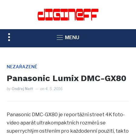
TOGGLE
MENU
SIDEBAR
&
NAVIGATION
NEZAŘAZENÉ
Panasonic Lumix DMC-GX80
by
Ondřej Neff
on
4. 5. 2016
Panasonic DMC-GX80 je reportážní street 4K foto-
video aparát ultrakompaktních rozměrů se
superrychlým ostřením pro každodenní použití, takto