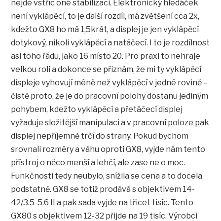
nejde vstříc oné stabilizaci. Elektronický hledáček
není vyklápěcí, to je další rozdíl, má zvětšení cca 2x,
kdežto GX8 ho má 1,5krát, a displej je jen vyklápěcí
dotykový, nikoli vyklápěcí a natáčecí. I to je rozdílnost
asi toho řádu, jako 16 místo 20. Pro praxi to nehraje
velkou roli a dokonce se přiznám, že mi ty vyklápěcí
displeje vyhovují méně než vyklápěcí v jedné rovině –
čistě proto, že je do pracovní polohy dostanu jediným
pohybem, kdežto vyklápěcí a přetáčecí displej
vyžaduje složitější manipulaci a v pracovní poloze pak
displej nepříjemně trčí do strany. Pokud bychom
srovnali rozměry a váhu oproti GX8, vyjde nám tento
přístroj o něco menší a lehčí, ale zase ne o moc.
Funkčnosti tedy neubylo, snížila se cena a to docela
podstatně. GX8 se totiž prodává s objektivem 14-
42/3.5-5.6 II a pak sada vyjde na třicet tisíc. Tento
GX80 s objektivem 12-32 přijde na 19 tisíc. Výrobci