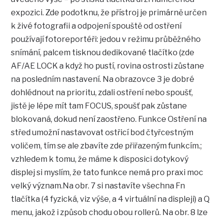
expozici. Zde podotknu, že přístroj je primárně určen
k živé fotografii a odpojení spouště od ostření
používají fotoreportéři: jedou v režimu průběžného
snímání, palcem tisknou dedikované tlačítko (zde
AF/AE LOCK a když ho pustí, rovina ostrosti zůstane
na posledním nastavení. Na obrazovce 3 je dobré
dohlédnout na prioritu, zdali ostření nebo spoušť,
jistě je lépe mít tam FOCUS, spoušť pak zůstane
blokovaná, dokud není zaostřeno. Funkce Ostření na
střed umožní nastavovat ostřicí bod čtyřcestným
voličem, tím se ale zbavíte zde přiřazeným funkcím.;
vzhledem k tomu, že máme k disposici dotykový
displej si myslím, že tato funkce nemá pro praxi moc
velký význam.Na obr. 7 si nastavíte všechna Fn
tlačítka (4 fyzická, viz výše, a 4 virtuální na displeji) a Q
menu, jakož i způsob chodu obou rollerů. Na obr. 8 lze