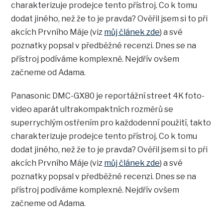
charakterizuje prodejce tento přístroj. Co k tomu
dodat jiného, než že to je pravda? Ověřil jsem si to při
akcích Prvního Máje (viz
můj článek zde
) a své
poznatky popsal v předběžné recenzi. Dnes se na
přístroj podíváme komplexně. Nejdřív ovšem
začneme od Adama.
Panasonic DMC-GX80 je reportážní street 4K foto-
video aparát ultrakompaktních rozměrů se
superrychlým ostřením pro každodenní použití, takto
charakterizuje prodejce tento přístroj. Co k tomu
dodat jiného, než že to je pravda? Ověřil jsem si to při
akcích Prvního Máje (viz
můj článek zde
) a své
poznatky popsal v předběžné recenzi. Dnes se na
přístroj podíváme komplexně. Nejdřív ovšem
začneme od Adama.