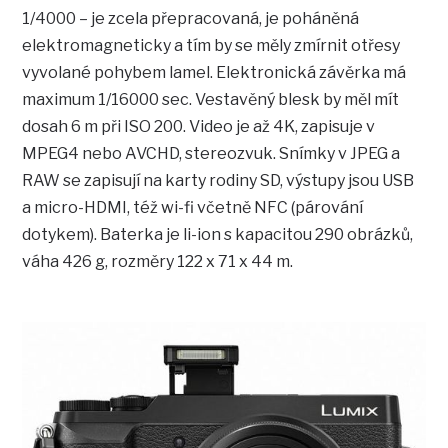
1/4000 – je zcela přepracovaná, je poháněná
elektromagneticky a tím by se měly zmírnit otřesy
vyvolané pohybem lamel. Elektronická závěrka má
maximum 1/16000 sec. Vestavěný blesk by měl mít
dosah 6 m při ISO 200. Video je až 4K, zapisuje v
MPEG4 nebo AVCHD, stereozvuk. Snímky v JPEG a
RAW se zapisují na karty rodiny SD, výstupy jsou USB
a micro-HDMI, též wi-fi včetně NFC (párování
dotykem). Baterka je li-ion s kapacitou 290 obrázků,
váha 426 g, rozměry 122 x 71 x 44 m.