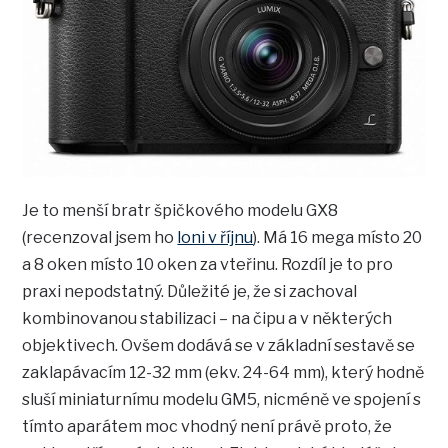
Je to menší bratr špičkového modelu GX8
(recenzoval jsem ho
loni v říjnu
). Má 16 mega místo 20
a 8 oken místo 10 oken za vteřinu. Rozdíl je to pro
praxi nepodstatný. Důležité je, že si zachoval
kombinovanou stabilizaci – na čipu a v některých
objektivech. Ovšem dodává se v základní sestavě se
zaklapávacím 12-32 mm (ekv. 24-64 mm), který hodně
sluší miniaturnímu modelu GM5, nicméně ve spojení s
tímto aparátem moc vhodný není právě proto, že