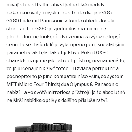
mívají starosti s tím, aby si jednotlivé modely
nekonkurovaly a myslím, že s touto dvojicí GX8 a
GX80 bude mít Panasonic v tomto ohledu docela
starosti. Ten GX80 je zjednodušená, nicméně
plnohodnotně funkční odvozenina za výrazně lepší
cenu. Deset tisíc dolů je vykoupeno poněkud slabšími
parametry jak těla, tak objektivu. Pokud GX80
charakterizujeme jako street přístroj, neznamená to,
že je určena jen k živé fotce. Tu zvládá perfektně a
pochopitelně je plně kompatibilní se vším, co systém
MFT (Micro Four Thirds) dua Olympus & Panasonic
nabízí – a ve světě mirrorless přístrojů je to absolutně
nejširší nabídka optiky a dalšího příslušenství.