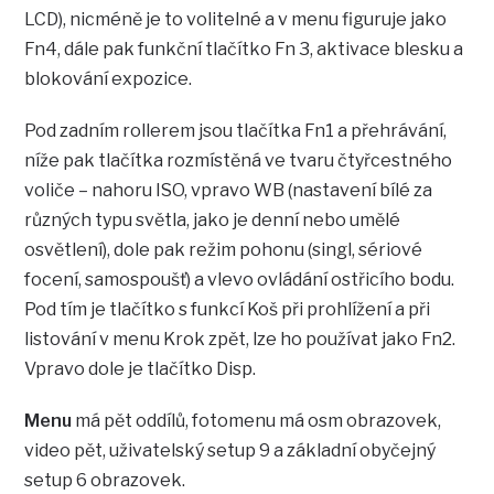
LCD), nicméně je to volitelné a v menu figuruje jako
Fn4, dále pak funkční tlačítko Fn 3, aktivace blesku a
blokování expozice.
Pod zadním rollerem jsou tlačítka Fn1 a přehrávání,
níže pak tlačítka rozmístěná ve tvaru čtyřcestného
voliče – nahoru ISO, vpravo WB (nastavení bílé za
různých typu světla, jako je denní nebo umělé
osvětlení), dole pak režim pohonu (singl, sériové
focení, samospoušť) a vlevo ovládání ostřicího bodu.
Pod tím je tlačítko s funkcí Koš při prohlížení a při
listování v menu Krok zpět, lze ho používat jako Fn2.
Vpravo dole je tlačítko Disp.
Menu
má pět oddílů, fotomenu má osm obrazovek,
video pět, uživatelský setup 9 a základní obyčejný
setup 6 obrazovek.