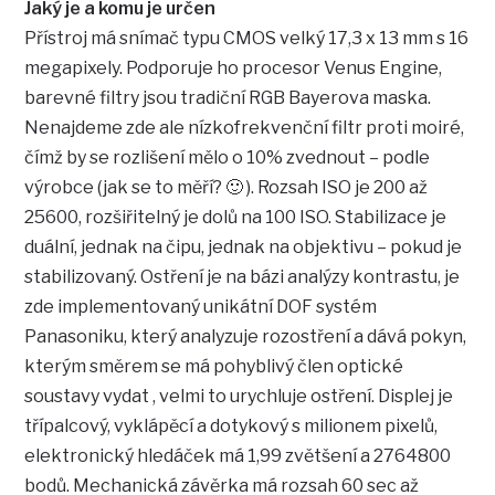
Jaký je a komu je určen
Přístroj má snímač typu CMOS velký 17,3 x 13 mm s 16
megapixely. Podporuje ho procesor Venus Engine,
barevné filtry jsou tradiční RGB Bayerova maska.
Nenajdeme zde ale nízkofrekvenční filtr proti moiré,
čímž by se rozlišení mělo o 10% zvednout – podle
výrobce (jak se to měří? 🙂 ). Rozsah ISO je 200 až
25600, rozšiřitelný je dolů na 100 ISO. Stabilizace je
duální, jednak na čipu, jednak na objektivu – pokud je
stabilizovaný. Ostření je na bázi analýzy kontrastu, je
zde implementovaný unikátní DOF systém
Panasoniku, který analyzuje rozostření a dává pokyn,
kterým směrem se má pohyblivý člen optické
soustavy vydat , velmi to urychluje ostření. Displej je
třípalcový, vyklápěcí a dotykový s milionem pixelů,
elektronický hledáček má 1,99 zvětšení a 2764800
bodů. Mechanická závěrka má rozsah 60 sec až