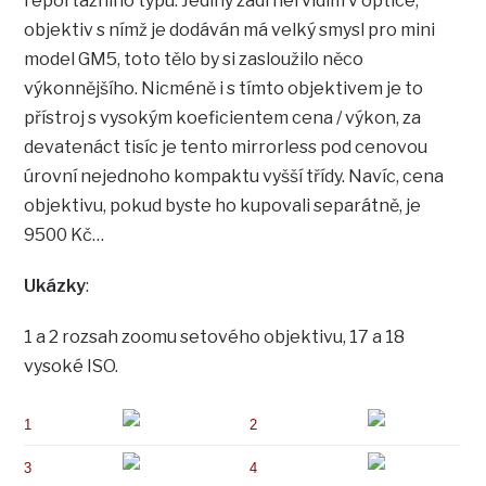
reportážního typu. Jediný zádrhel vidím v optice,
objektiv s nímž je dodáván má velký smysl pro mini
model GM5, toto tělo by si zasloužilo něco
výkonnějšího. Nicméně i s tímto objektivem je to
přístroj s vysokým koeficientem cena / výkon, za
devatenáct tisíc je tento mirrorless pod cenovou
úrovní nejednoho kompaktu vyšší třídy. Navíc, cena
objektivu, pokud byste ho kupovali separátně, je
9500 Kč…
Ukázky
:
1 a 2 rozsah zoomu setového objektivu, 17 a 18
vysoké ISO.
1
2
3
4