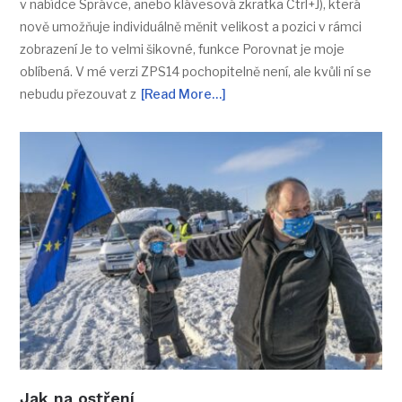
v nabídce Správce, anebo klávesová zkratka Ctrl+J), která
nově umožňuje individuálně měnit velikost a pozici v rámci
zobrazení Je to velmi šikovné, funkce Porovnat je moje
oblíbená. V mé verzi ZPS14 pochopitelně není, ale kvůli ní se
nebudu přezouvat z
[Read More…]
Jak na ostření