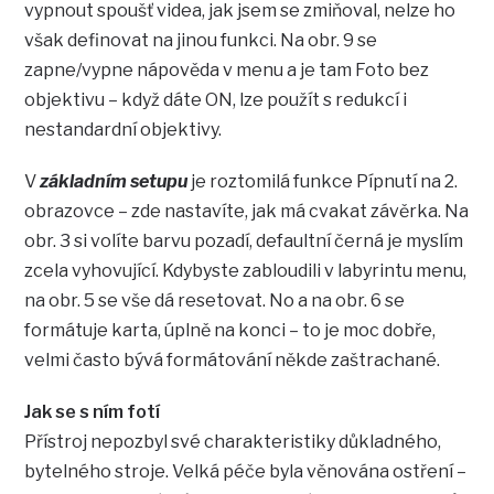
vypnout spoušť videa, jak jsem se zmiňoval, nelze ho
však definovat na jinou funkci. Na obr. 9 se
zapne/vypne nápověda v menu a je tam Foto bez
objektivu – když dáte ON, lze použít s redukcí i
nestandardní objektivy.
V
základním setupu
je roztomilá funkce Pípnutí na 2.
obrazovce – zde nastavíte, jak má cvakat závěrka. Na
obr. 3 si volíte barvu pozadí, defaultní černá je myslím
zcela vyhovující. Kdybyste zabloudili v labyrintu menu,
na obr. 5 se vše dá resetovat. No a na obr. 6 se
formátuje karta, úplně na konci – to je moc dobře,
velmi často bývá formátování někde zaštrachané.
Jak se s ním fotí
Přístroj nepozbyl své charakteristiky důkladného,
bytelného stroje. Velká péče byla věnována ostření –