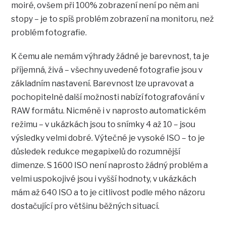
moiré, ovšem při 100% zobrazení není po něm ani
stopy – je to spíš problém zobrazení na monitoru, než
problém fotografie.
K čemu ale nemám výhrady žádné je barevnost, ta je
příjemná, živá – všechny uvedené fotografie jsou v
základním nastavení. Barevnost lze upravovat a
pochopitelně další možnosti nabízí fotografování v
RAW formátu. Nicméně i v naprosto automatickém
režimu – v ukázkách jsou to snímky 4 až 10 – jsou
výsledky velmi dobré. Výtečné je vysoké ISO – to je
důsledek redukce megapixelů do rozumnější
dimenze. S 1600 ISO není naprosto žádný problém a
velmi uspokojivé jsou i vyšší hodnoty, v ukázkách
mám až 640 ISO a to je citlivost podle mého názoru
dostačující pro většinu běžných situací.