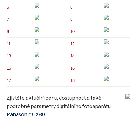
5
6
7
8
9
10
11
12
13
14
15
16
17
18
Zjistěte aktuální cenu, dostupnost a také
podrobné parametry digitálního fotoaparátu
Panasonic GX80
.