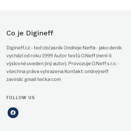
Co je Digineff
Digineff.cz - teď občasník Ondřeje Neffa - jako deník
vychází od roku 1999 Autor textů O.Neff (není-li
výslovně uveden jiný autor). Provozuje O.Neff s.r.o. -
všechna práva vyhrazena Kontakt: ondrejneff
zavináč gmail tečka com
FOLLOW US
facebook