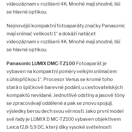
videozáznam v rozlišení 4K. Mnohé mají shodné, liší
se hlavně optikou.
Nejnovější kompaktní fotoaparáty značky Panasonic
mají snímač velikosti 1“ a dokáží natáčet
videozáznam v rozlišení 4K. Mnohé mají shodné, liší
se hlavně optikou.
Panasonic LUMIX DMC-TZ100
Fotoaparát je
vybaven na kompaktní poměry velkým snímačem
s úhlopříčkou 1“. Procesor Venus se kromě toho
stará o špičkové barevné podání, u cestovatelských
kompaktů nevídané. Jednotlivé odstíny a jasové tóny
se zpracovávají odděleně a pak se znovu spojují,
výsledky berou dech svou věrností. Jako první model
své řady je LUMIX D MC-TZ100 vybaven objektivem
Leica f2,8-5,9 DC, který díky vysoké světelnosti