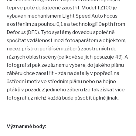
teprve poté dodatečně zaostřit. Model TZ100 je
vybaven mechanismem Light Speed Auto Focus
s ostřením za pouhou 0,1 s a technologií Depth from
Defocus (DFD). Tyto systémy dovedou společně
spočítat vzdálenost mezi fotoaparátem a objektem,
načež přístroj pořídí sérii záběrů zaostřených do
různých oblastí scény (celkově se jich posuzuje 49). A
fotograf si pak ze záznamu vybere, do jakého plánu
záběru chce zaostřit – zda na detaily v popředí, na
ústřední motiv ve středním plánu nebo na hejno
ptáků v pozadí. Z jediného záběru lze tak získat více
fotografií, z nichž každá bude působit úplně jinak.
Významné body: