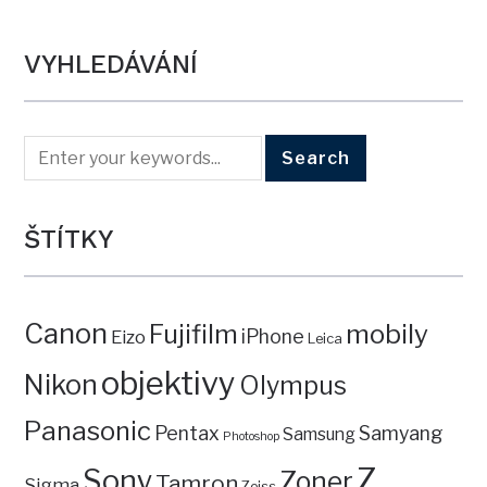
VYHLEDÁVÁNÍ
ŠTÍTKY
Canon
mobily
Fujifilm
iPhone
Eizo
Leica
objektivy
Nikon
Olympus
Panasonic
Pentax
Samyang
Samsung
Photoshop
Z
Sony
Zoner
Tamron
Sigma
Zeiss