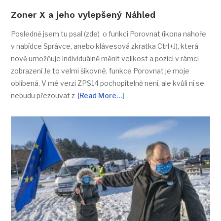
Zoner X a jeho vylepšený Náhled
Posledně jsem tu psal (zde) o funkci Porovnat (ikona nahoře
v nabídce Správce, anebo klávesová zkratka Ctrl+J), která
nově umožňuje individuálně měnit velikost a pozici v rámci
zobrazení Je to velmi šikovné, funkce Porovnat je moje
oblíbená. V mé verzi ZPS14 pochopitelně není, ale kvůli ní se
nebudu přezouvat z
[Read More…]