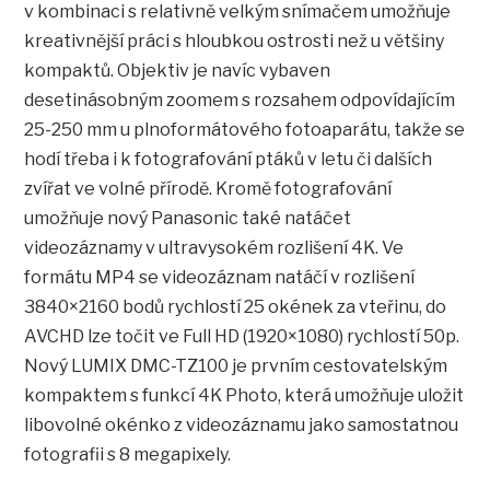
v kombinaci s relativně velkým snímačem umožňuje
kreativnější práci s hloubkou ostrosti než u většiny
kompaktů. Objektiv je navíc vybaven
desetinásobným zoomem s rozsahem odpovídajícím
25-250 mm u plnoformátového fotoaparátu, takže se
hodí třeba i k fotografování ptáků v letu či dalších
zvířat ve volné přírodě. Kromě fotografování
umožňuje nový Panasonic také natáčet
videozáznamy v ultravysokém rozlišení 4K. Ve
formátu MP4 se videozáznam natáčí v rozlišení
3840×2160 bodů rychlostí 25 okének za vteřinu, do
AVCHD lze točit ve Full HD (1920×1080) rychlostí 50p.
Nový LUMIX DMC-TZ100 je prvním cestovatelským
kompaktem s funkcí 4K Photo, která umožňuje uložit
libovolné okénko z videozáznamu jako samostatnou
fotografii s 8 megapixely.