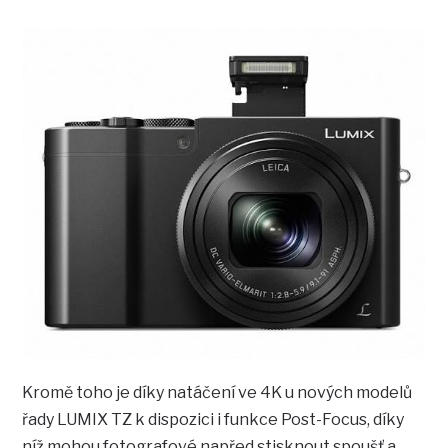
Kromě toho je díky natáčení ve 4K u nových modelů
řady LUMIX TZ k dispozici i funkce Post-Focus, díky
níž mohou fotografové napřed stisknout spoušť a