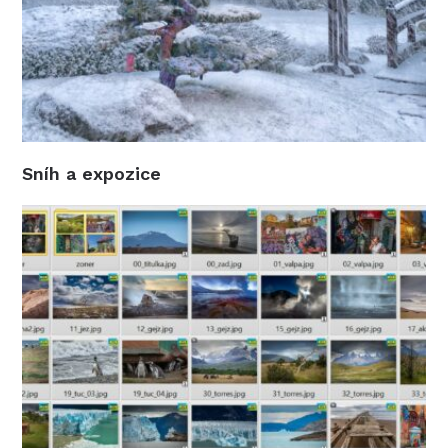
Sníh a expozice