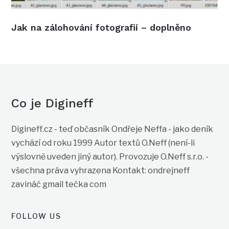
Jak na zálohování fotografií – doplněno
Co je Digineff
Digineff.cz - teď občasník Ondřeje Neffa - jako deník
vychází od roku 1999 Autor textů O.Neff (není-li
výslovně uveden jiný autor). Provozuje O.Neff s.r.o. -
všechna práva vyhrazena Kontakt: ondrejneff
zavináč gmail tečka com
FOLLOW US