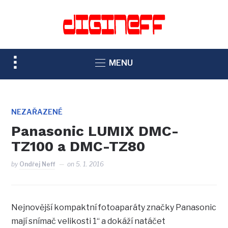
TOGGLE
MENU
SIDEBAR
&
NAVIGATION
NEZAŘAZENÉ
Panasonic LUMIX DMC-
TZ100 a DMC-TZ80
by
Ondřej Neff
on
5. 1. 2016
Nejnovější kompaktní fotoaparáty značky Panasonic
mají snímač velikosti 1“ a dokáží natáčet