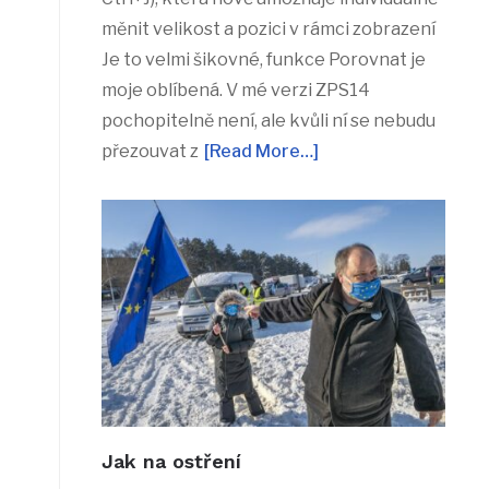
měnit velikost a pozici v rámci zobrazení
Je to velmi šikovné, funkce Porovnat je
moje oblíbená. V mé verzi ZPS14
pochopitelně není, ale kvůli ní se nebudu
přezouvat z
[Read More…]
Jak na ostření