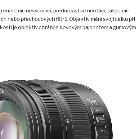
stření se nic nevysouvá, přední část se neotáčí, takže nic
ch nebo přechodových filtrů. Objektiv mění svoji délku při
lhkosti je objektiv chráněn kovovým bajonetem a gumovým