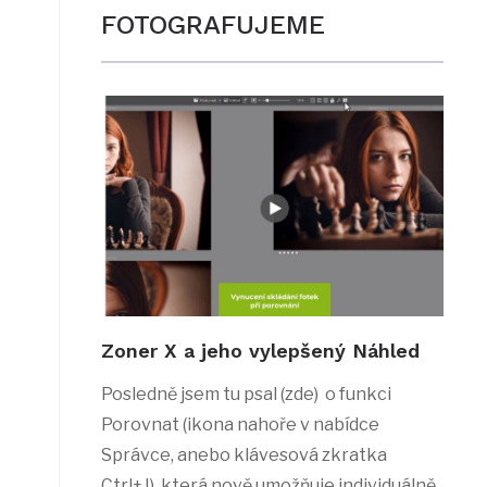
FOTOGRAFUJEME
Zoner X a jeho vylepšený Náhled
Posledně jsem tu psal (zde) o funkci
Porovnat (ikona nahoře v nabídce
Správce, anebo klávesová zkratka
Ctrl+J), která nově umožňuje individuálně