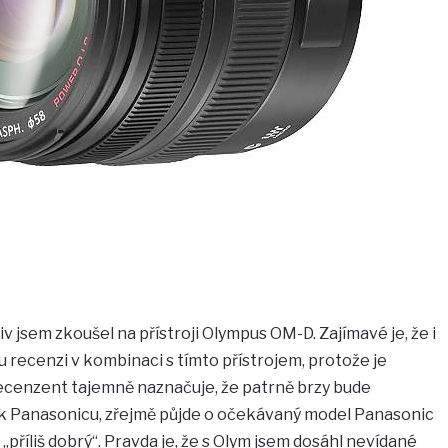
iv jsem zkoušel na přístroji Olympus OM-D. Zajímavé je, že i
recenzi v kombinaci s tímto přístrojem, protože je
 recenzent tajemně naznačuje, že patrně brzy bude
k Panasonicu, zřejmě půjde o očekávaný model Panasonic
 „příliš dobrý“. Pravda je, že s Olym jsem dosáhl nevídané