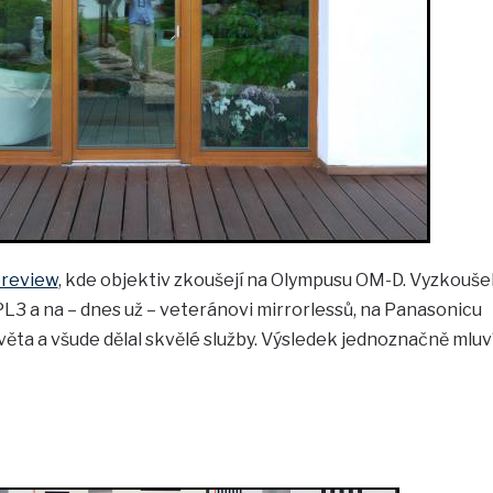
preview
, kde objektiv zkoušejí na Olympusu OM-D. Vyzkouše
L3 a na – dnes už – veteránovi mirrorlessů, na Panasonicu
věta a všude dělal skvělé služby. Výsledek jednoznačně mluv