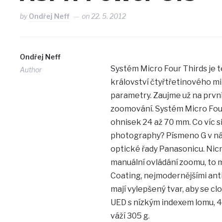
by
Ondřej Neff
on
22. 5. 2012
Ondřej Neff
Systém Micro Four Thirds je t
Author
království čtyřtřetinového mi
parametry. Zaujme už na první
zoomování. Systém Micro Four 
ohnisek 24 až 70 mm. Co víc si 
photography? Písmeno G v názv
optické řady Panasonicu. Nicm
manuální ovládání zoomu, to 
Coating, nejmodernějšími anti
mají vylepšený tvar, aby se clo
UED s nízkým indexem lomu, 4 
váží 305 g.