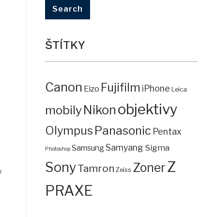
ŠTÍTKY
Canon
Fujifilm
iPhone
Eizo
Leica
objektivy
mobily
Nikon
Panasonic
Olympus
Pentax
Samyang
Sigma
Samsung
Photoshop
Z
Sony
Zoner
Tamron
Zeiss
y
PRAXE