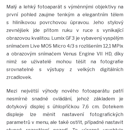
Malý a lehký fotoaparát s výměnnými objektivy na
první pohled zaujme tenkým a elegantním tělem
s hliníkovou povrchovou úpravou. Jeho stylový
zevnějšek jde přitom ruku v ruce s vynikající
obrazovou kvalitou. Lumix GF3 je vybavený vyspělým
snímačem Live MOS Micro 4/3 s rozlišením 12,1 MPix
a obrazovým snímačem Venus Engine VII HD, díky
nimž se uživatelé mohou těšit na fotografie
srovnatelné s výstupy z velkých digitálních
zrcadlovek.
Mezi největší výhody nového fotoaparátu patří
nesmírně snadné ovládání, jehož základem je
dotykový displej s úhlopříčkou 7,6 cm. Dotekem
displeje lze měnit nastavení fotografických
parametrů v menu, ale také ostřit, případně nastavit