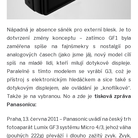
Nápadná je absence sáněk pro externí blesk. Je to
dotvrzení změny konceptu – zatímco GF1 byla
zaměřena spíše na fajnšmekry s nostalgií po
analogových časech (jako jsme já), nový model cílí
spíš na mladé lidi, kteří milují dotykové displeje.
Paralelně s tímto modelem se vyrábí G3, což je
přístroj s elektronickým hledáčkem a sice také s
dotykovým displejem, ale ovládání je „knoflíkové“.
Takže je na vybranou. No a zde je
tisková zpráva
Panasonicu:
Praha, 13. června 2011 – Panasonic uvádí na český trh
fotoaparát Lumix GF3 systému Micro 4/3, jehož váha
(pouhých 222g) převáží i dlouho zažitý zvyk. Zvyk,