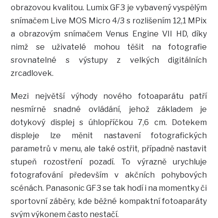
obrazovou kvalitou. Lumix GF3 je vybavený vyspělým
snímačem Live MOS Micro 4/3 s rozlišením 12,1 MPix
a obrazovým snímačem Venus Engine VII HD, díky
nimž se uživatelé mohou těšit na fotografie
srovnatelné s výstupy z velkých digitálních
zrcadlovek.
Mezi největší výhody nového fotoaparátu patří
nesmírně snadné ovládání, jehož základem je
dotykový displej s úhlopříčkou 7,6 cm. Dotekem
displeje lze měnit nastavení fotografických
parametrů v menu, ale také ostřit, případně nastavit
stupeň rozostření pozadí. To výrazně urychluje
fotografování především v akčních pohybových
scénách. Panasonic GF3 se tak hodí i na momentky či
sportovní záběry, kde běžné kompaktní fotoaparáty
svým výkonem často nestačí.