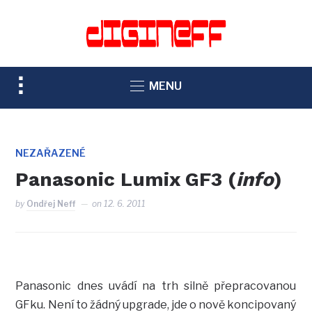
TOGGLE
MENU
SIDEBAR
&
NAVIGATION
NEZAŘAZENÉ
Panasonic Lumix GF3 (
info
)
by
Ondřej Neff
on
12. 6. 2011
Panasonic dnes uvádí na trh silně přepracovanou
GFku. Není to žádný upgrade, jde o nově koncipovaný