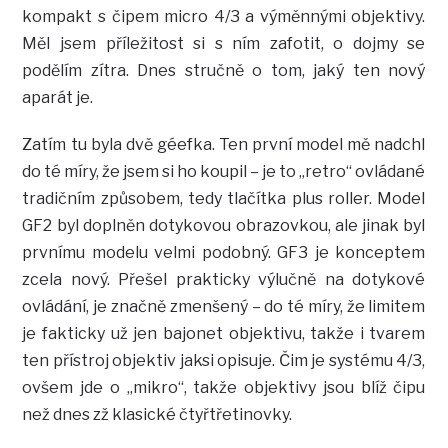
kompakt s čipem micro 4/3 a výměnnými objektivy.
Měl jsem příležitost si s ním zafotit, o dojmy se
podělím zítra. Dnes stručně o tom, jaký ten nový
aparát je.
Zatím tu byla dvě géefka. Ten první model mě nadchl
do té míry, že jsem si ho koupil – je to „retro“ ovládané
tradičním způsobem, tedy tlačítka plus roller. Model
GF2 byl doplněn dotykovou obrazovkou, ale jinak byl
prvnímu modelu velmi podobný. GF3 je konceptem
zcela nový. Přešel prakticky výlučně na dotykové
ovládání, je značně zmenšený – do té míry, že limitem
je fakticky už jen bajonet objektivu, takže i tvarem
ten přístroj objektiv jaksi opisuje. Čim je systému 4/3,
ovšem jde o „mikro“, takže objektivy jsou blíž čipu
než dnes zž klasické čtyřtřetinovky.