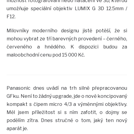
možnost fotografování nebo natáčení ve 3D, kterou
umožňuje speciální objektiv LUMIX G 3D 12.5mm /
F12.
Milovníky moderního designu jistě potěší, že si
mohou vybrat ze tří barevných provedení – černého,
červeného a hnědého. K dispozici budou za
maloobchodní cenu pod 15 000 Kč.
Panasonic dnes uvádí na trh silně přepracovanou
GFku. Není to žádný upgrade, jde o nově koncipovaný
kompakt s čipem micro 4/3 a výměnnými objektivy.
Měl jsem příležitost si s ním zafotit, o dojmy se
podělím zítra. Dnes stručně o tom, jaký ten nový
aparát je.