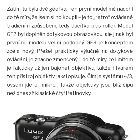
Zatím tu byla dvě géefka. Ten první model mě nadchl
do té míry, že jsem si ho koupil – je to „retro“ ovládané
tradičním způsobem, tedy tlačítka plus roller. Model
GF2 byl doplněn dotykovou obrazovkou, ale jinak byl
prvnímu modelu velmi podobný. GF3 je konceptem
zcela nový. Přešel prakticky výlučně na dotykové
ovládání, je značně zmenšený – do té míry, že limitem
je fakticky už jen bajonet objektivu, takže i tvarem
ten přístroj objektiv jaksi opisuje. Čim je systému 4/3,
ovšem jde o „mikro“, takže objektivy jsou blíž čipu
než dnes zž klasické čtyřtřetinovky.