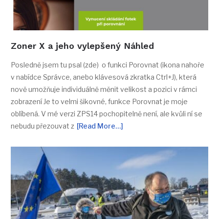
Zoner X a jeho vylepšený Náhled
Posledně jsem tu psal (zde) o funkci Porovnat (ikona nahoře
v nabídce Správce, anebo klávesová zkratka Ctrl+J), která
nově umožňuje individuálně měnit velikost a pozici v rámci
zobrazení Je to velmi šikovné, funkce Porovnat je moje
oblíbená. V mé verzi ZPS14 pochopitelně není, ale kvůli ní se
nebudu přezouvat z
[Read More…]