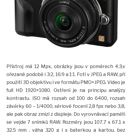
Přístroj má 12 Mpx, obrázky jsou v poměrech 4:3,v
ořezané podobě i 3:2, 16:9 a 1:1. Fotí v JPEG a RAW, při
použití 3D objektivu i ve formátu PMO+JPEG. Video je
full HD 1920×1080. Ostření je na principu analýzy
kontrastu. ISO má rozsah od 100 do 6400, rozsah
závěrky 60 – 1/4000, sériové focení 2,8 fps nebo 3,8,
ale pak obraz zmizí z displeje. Do vyrovnávací paměti
se vejde 7 snímků RAW. Rozměry jsou 107.7 x 67.1 x
32.5 mm , váha 320 g i s baterkou a kartou, bez