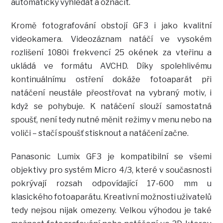
automaticky vyhledat a označit.
Kromě fotografování obstojí GF3 i jako kvalitní
videokamera. Videozáznam natáčí ve vysokém
rozlišení 1080i frekvencí 25 okének za vteřinu a
ukládá ve formátu AVCHD. Díky spolehlivému
kontinuálnímu ostření dokáže fotoaparát při
natáčení neustále přeostřovat na vybraný motiv, i
když se pohybuje. K natáčení slouží samostatná
spoušť, není tedy nutné měnit režimy v menu nebo na
voliči – stačí spoušť stisknout a natáčení začne.
Panasonic Lumix GF3 je kompatibilní se všemi
objektivy pro systém Micro 4/3, které v současnosti
pokrývají rozsah odpovídající 17-600 mm u
klasického fotoaparátu. Kreativní možnosti uživatelů
tedy nejsou nijak omezeny. Velkou výhodou je také