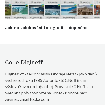
Jak na zálohování fotografií – doplněno
Co je Digineff
Digineff.cz - teď občasník Ondřeje Neffa - jako deník
vychází od roku 1999 Autor textů O.Neff (není-li
výslovně uveden jiný autor). Provozuje O.Neff s.r.o. -
všechna práva vyhrazena Kontakt: ondrejneff
zavináč gmail tečka com