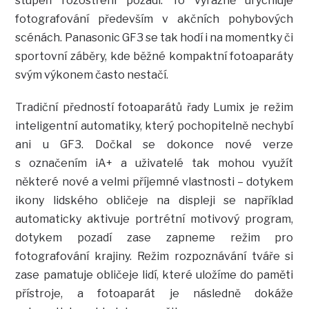
stupeň rozostření pozadí. To výrazně urychluje
fotografování především v akčních pohybových
scénách. Panasonic GF3 se tak hodí i na momentky či
sportovní záběry, kde běžné kompaktní fotoaparáty
svým výkonem často nestačí.
Tradiční předností fotoaparátů řady Lumix je režim
inteligentní automatiky, který pochopitelně nechybí
ani u GF3. Dočkal se dokonce nové verze
s označením iA+ a uživatelé tak mohou využít
některé nové a velmi příjemné vlastnosti – dotykem
ikony lidského obličeje na displeji se například
automaticky aktivuje portrétní motivový program,
dotykem pozadí zase zapneme režim pro
fotografování krajiny. Režim rozpoznávání tváře si
zase pamatuje obličeje lidí, které uložíme do paměti
přístroje, a fotoaparát je následně dokáže