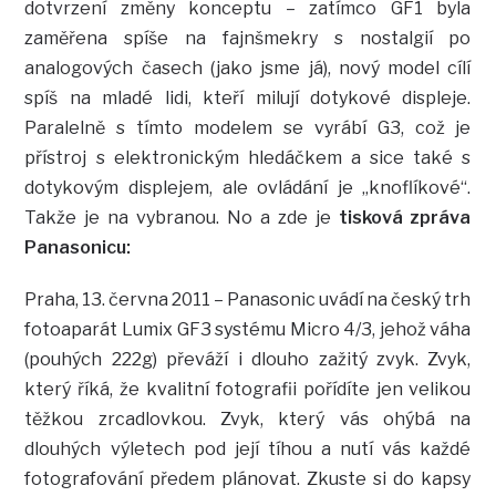
dotvrzení změny konceptu – zatímco GF1 byla
zaměřena spíše na fajnšmekry s nostalgií po
analogových časech (jako jsme já), nový model cílí
spíš na mladé lidi, kteří milují dotykové displeje.
Paralelně s tímto modelem se vyrábí G3, což je
přístroj s elektronickým hledáčkem a sice také s
dotykovým displejem, ale ovládání je „knoflíkové“.
Takže je na vybranou. No a zde je
tisková zpráva
Panasonicu:
Praha, 13. června 2011 – Panasonic uvádí na český trh
fotoaparát Lumix GF3 systému Micro 4/3, jehož váha
(pouhých 222g) převáží i dlouho zažitý zvyk. Zvyk,
který říká, že kvalitní fotografii pořídíte jen velikou
těžkou zrcadlovkou. Zvyk, který vás ohýbá na
dlouhých výletech pod její tíhou a nutí vás každé
fotografování předem plánovat. Zkuste si do kapsy