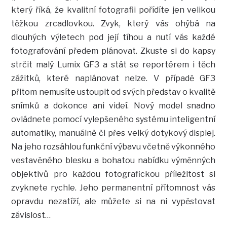
který říká, že kvalitní fotografii pořídíte jen velikou
těžkou zrcadlovkou. Zvyk, který vás ohýbá na
dlouhých výletech pod její tíhou a nutí vás každé
fotografování předem plánovat. Zkuste si do kapsy
strčit malý Lumix GF3 a stát se reportérem i těch
zážitků, které naplánovat nelze. V případě GF3
přitom nemusíte ustoupit od svých představ o kvalitě
snímků a dokonce ani videí. Nový model snadno
ovládnete pomocí vylepšeného systému inteligentní
automatiky, manuálně či přes velký dotykový displej.
Na jeho rozsáhlou funkční výbavu včetně výkonného
vestavěného blesku a bohatou nabídku výměnných
objektivů pro každou fotografickou příležitost si
zvyknete rychle. Jeho permanentní přítomnost vás
opravdu nezatíží, ale můžete si na ni vypěstovat
závislost…