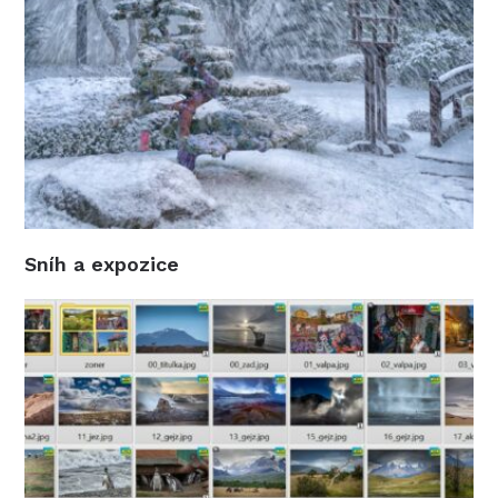
Sníh a expozice