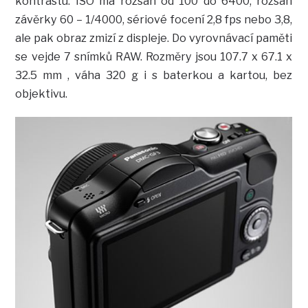
kontrastu. ISO má rozsah od 100 do 6400, rozsah
závěrky 60 – 1/4000, sériové focení 2,8 fps nebo 3,8,
ale pak obraz zmizí z displeje. Do vyrovnávací paměti
se vejde 7 snímků RAW. Rozměry jsou 107.7 x 67.1 x
32.5 mm , váha 320 g i s baterkou a kartou, bez
objektivu.