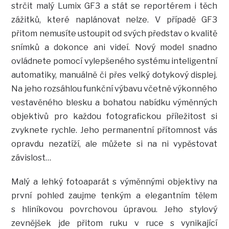
strčit malý Lumix GF3 a stát se reportérem i těch
zážitků, které naplánovat nelze. V případě GF3
přitom nemusíte ustoupit od svých představ o kvalitě
snímků a dokonce ani videí. Nový model snadno
ovládnete pomocí vylepšeného systému inteligentní
automatiky, manuálně či přes velký dotykový displej.
Na jeho rozsáhlou funkční výbavu včetně výkonného
vestavěného blesku a bohatou nabídku výměnných
objektivů pro každou fotografickou příležitost si
zvyknete rychle. Jeho permanentní přítomnost vás
opravdu nezatíží, ale můžete si na ni vypěstovat
závislost…
Malý a lehký fotoaparát s výměnnými objektivy na
první pohled zaujme tenkým a elegantním tělem
s hliníkovou povrchovou úpravou. Jeho stylový
zevnějšek jde přitom ruku v ruce s vynikající