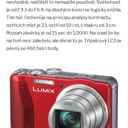
nevhodné, naštěstí to nemusíte používat. Světelnost
je od F3.3 do F6.4, na dlouhém konci se logicky snížila.
Tím hůř. Ostření je na principu analýzy kontrastu,
ostřicích míst je 23, ostří od 50 cm, v makru od 3 cm.
Rozsah závěrky je od 15 sec do 1/2000. Ne snad že by
na tom moc záleželo, ale divné to je. Třípalcový LCD je
pevný se 460 tisíci body.