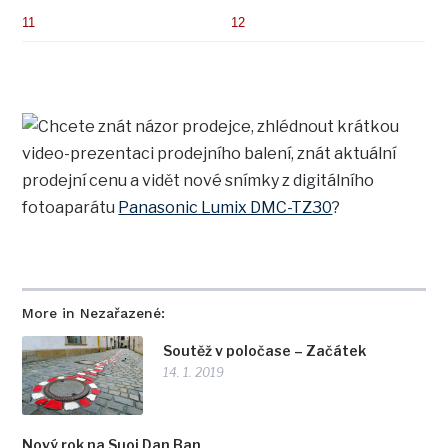
fotoaparátu
Panasonic Lumix DMC-TZ30
?
More in Nezařazené:
Soutěž v poločase – Začátek
14. 1. 2019
Nový rok na Suoi Dan Ban
1. 1. 2019
Vše nejlepší do roku 2019
30. 12. 2018