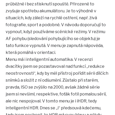
průběžně i bez stisknutí spouště. Přirozeně to
zvyšuje spotřebu akumulátoru. Je to výhodné v
situacích, kdy záleží na rychlé ostření, např. živá
fotografie, sport a podobně. V návodu doporučují to
vypnout, když používáme scénické režimy. V režimu
AF pohybu (sledování pohybujícího se objektu) je
tato funkce vypnutá. V menu je zapnutá nápověda,
která pomáhá v orientaci.
Menu má i inteligentní automatika. V recenzi
dvacítky jsem se pozastavoval nad funkcí „redukce
neostrovnosti“, kdy by měl přístroj pořídit sérii dílčích
snímků a složit z ní odšumění. Zůstalo při starém,
pravda, ISO se zvýšilo na 2000, avšak žádné série
jsem si nevšiml, respektive, foťák fotil pomalou sérií,
ale nic nespojoval. V tomto menu je i iHDR, tedy
inteligentní HDR. Dnes se „i“ předsouvá kdečemu,
tady jsem pochopil, že HDR má svou hlavu a někdy