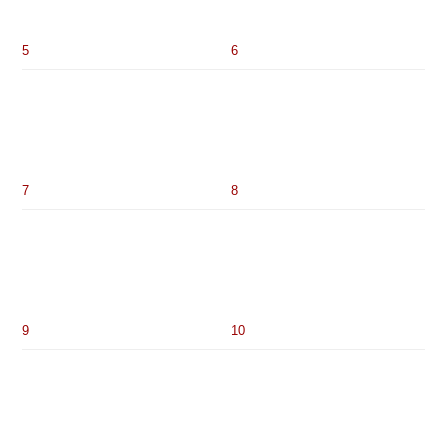
9
10
11
12
Chcete znát názor prodejce, zhlédnout krátkou
video-prezentaci prodejního balení, znát aktuální
prodejní cenu a vidět nové snímky z digitálního