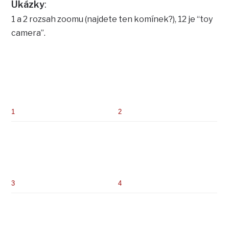
Ukázky
:
1 a 2 rozsah zoomu (najdete ten komínek?), 12 je “toy
camera”.
1
2
3
4
5
6
7
8