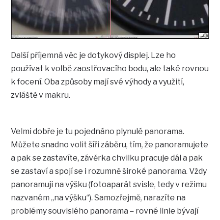
Další příjemná věc je dotykový displej. Lze ho
používat k volbě zaostřovacího bodu, ale také rovnou
k focení. Oba způsoby mají své výhody a využití,
zvláště v makru.
Velmi dobře je tu pojednáno plynulé panorama.
Můžete snadno volit šíři záběru, tím, že panoramujete
a pak se zastavíte, závěrka chvilku pracuje dál a pak
se zastaví a spojí se i rozumně široké panorama. Vždy
panoramuji na výšku (fotoaparát svisle, tedy v režimu
nazvaném „na výšku“). Samozřejmě, narazíte na
problémy souvislého panorama – rovné linie bývají