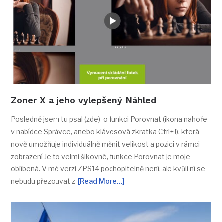
Posledně jsem tu psal (zde) o funkci Porovnat (ikona nahoře
v nabídce Správce, anebo klávesová zkratka Ctrl+J), která
nově umožňuje individuálně měnit velikost a pozici v rámci
zobrazení Je to velmi šikovné, funkce Porovnat je moje
oblíbená. V mé verzi ZPS14 pochopitelně není, ale kvůli ní se
nebudu přezouvat z
[Read More…]