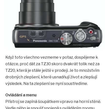
Když toto všechno vezmeme v potaz, dospějeme k
otázce, proč dát za TZ30 skoro dvakrát tolik než za
TZ20, která je stále ještě v prodeji. Je to množstvím
drobných zlepšení, které usnadňují život a zlepšují
výsledek. Na ta zlepšení se nyní soustředíme.
Ovládání a menu
Přístroj se zapíná šoupátkem vpravo na horní stěně.
Vedle něho je spoušť spojená s ovládáním zoomu,