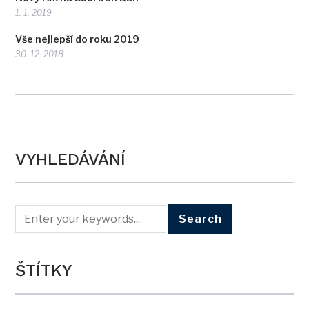
VYHLEDÁVÁNÍ
ŠTÍTKY
Canon
mobily
Fujifilm
iPhone
Eizo
Leica
objektivy
Nikon
Olympus
Panasonic
Pentax
Samyang
Samsung
Photoshop
Z
Sony
Zoner
Tamron
Sigma
Zeiss