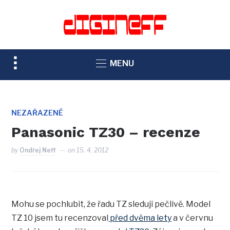
TOGGLE
MENU
SIDEBAR
&
NAVIGATION
NEZAŘAZENÉ
Panasonic TZ30 – recenze
by
Ondřej Neff
on
15. 4. 2012
Mohu se pochlubit, že řadu TZ sleduji pečlivě. Model
TZ 10 jsem tu recenzoval
před dvěma lety
a v červnu