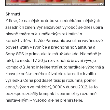
Shrnutí
Zdá se, že na nějakou dobu se nedočkáme nějakých
zásadních změn. Vynalézavost výrobců se dnes ubírá
hlavně směrem k „uměleckým režimům“ a
konektivitě wi-fi. Zde Panasonic usnul na vavřínu své
pověsti štiky v rybníce a předhonil ho Samsung a
Sony. GPS je prima, ale to má už kde kdo. Nicméně je
fakt, že model TZ 30 je na vrcholné úrovni vývoje
kompaktů. Jeho inteligentní automatika je výborná a
zbavuje neškoleného uživatele starostí o kvalitu
výsledku. Cena pod deset tisíc je rozumná, poměr
cena / výkon velmi dobrý, 9000 v dubnu 2012. Je to
bezesporu zdařilý kompakt s parametry rozumně
nastavenými – vysoko, ale ne přemrštěně.