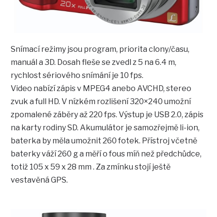
Snímací režimy jsou program, priorita clony/času,
manuál a 3D. Dosah fleše se zvedl z 5 na 6.4 m,
rychlost sériového snímání je 10 fps.
Video nabízí zápis v MPEG4 anebo AVCHD, stereo
zvuk a full HD. V nízkém rozlišení 320×240 umožní
zpomalené záběry až 220 fps. Výstup je USB 2.0, zápis
na karty rodiny SD. Akumulátor je samozřejmě li-ion,
baterka by měla umožnit 260 fotek. Přístroj včetně
baterky váží 260 g a měří o fous míň než předchůdce,
totiž 105 x 59 x 28 mm . Za zmínku stojí ještě
vestavěná GPS.