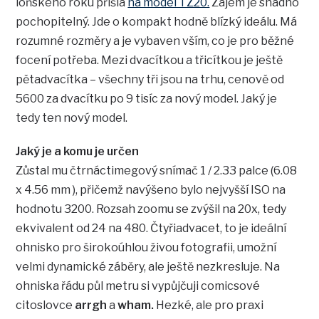
loňského roku přišla
na model TZ20.
Zájem je snadno
pochopitelný. Jde o kompakt hodně blízký ideálu. Má
rozumné rozměry a je vybaven vším, co je pro běžné
focení potřeba. Mezi dvacítkou a třicítkou je ještě
pětadvacítka – všechny tři jsou na trhu, cenově od
5600 za dvacítku po 9 tisíc za nový model. Jaký je
tedy ten nový model.
Jaký je a komu je určen
Zůstal mu čtrnáctimegový snímač 1 / 2.33 palce (6.08
x 4.56 mm ), přičemž navýšeno bylo nejvyšší ISO na
hodnotu 3200. Rozsah zoomu se zvýšil na 20x, tedy
ekvivalent od 24 na 480. Čtyřiadvacet, to je ideální
ohnisko pro širokoúhlou živou fotografii, umožní
velmi dynamické záběry, ale ještě nezkresluje. Na
ohniska řádu půl metru si vypůjčuji comicsové
citoslovce
arrgh
a
wham.
Hezké, ale pro praxi