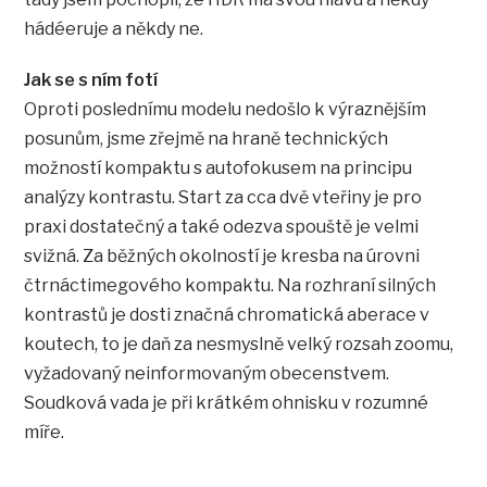
hádéeruje a někdy ne.
Jak se s ním fotí
Oproti poslednímu modelu nedošlo k výraznějším
posunům, jsme zřejmě na hraně technických
možností kompaktu s autofokusem na principu
analýzy kontrastu. Start za cca dvě vteřiny je pro
praxi dostatečný a také odezva spouště je velmi
svižná. Za běžných okolností je kresba na úrovni
čtrnáctimegového kompaktu. Na rozhraní silných
kontrastů je dosti značná chromatická aberace v
koutech, to je daň za nesmyslně velký rozsah zoomu,
vyžadovaný neinformovaným obecenstvem.
Soudková vada je při krátkém ohnisku v rozumné
míře.