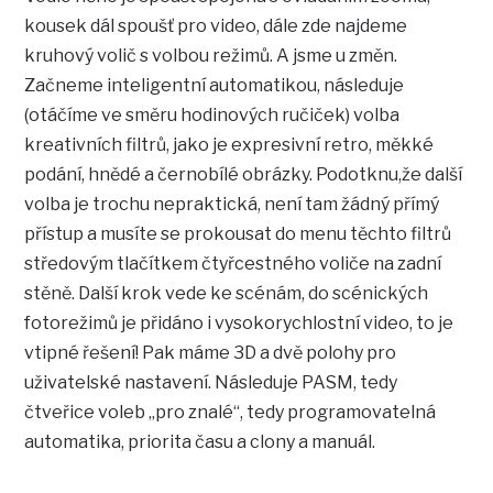
kousek dál spoušť pro video, dále zde najdeme
kruhový volič s volbou režimů. A jsme u změn.
Začneme inteligentní automatikou, následuje
(otáčíme ve směru hodinových ručiček) volba
kreativních filtrů, jako je expresivní retro, měkké
podání, hnědé a černobílé obrázky. Podotknu,že další
volba je trochu nepraktická, není tam žádný přímý
přístup a musíte se prokousat do menu těchto filtrů
středovým tlačítkem čtyřcestného voliče na zadní
stěně. Další krok vede ke scénám, do scénických
fotorežimů je přidáno i vysokorychlostní video, to je
vtipné řešení! Pak máme 3D a dvě polohy pro
uživatelské nastavení. Následuje PASM, tedy
čtveřice voleb „pro znalé“, tedy programovatelná
automatika, priorita času a clony a manuál.