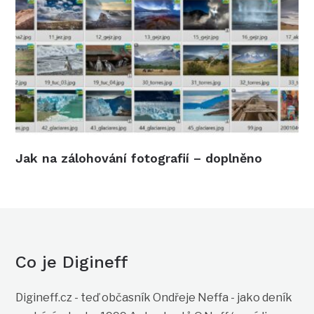
Jak na zálohování fotografií – doplněno
Co je Digineff
Digineff.cz - teď občasník Ondřeje Neffa - jako deník
vychází od roku 1999 Autor textů O.Neff (není-li
výslovně uveden jiný autor). Provozuje O.Neff s.r.o. -
všechna práva vyhrazena Kontakt: ondrejneff
zavináč gmail tečka com
FOLLOW US
facebook