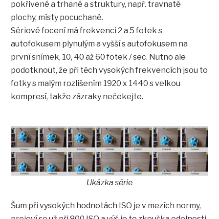
pokřivené a trhané a struktury, např. travnaté
plochy, místy pocuchané.
Sériové focení má frekvenci 2 a 5 fotek s
autofokusem plynulým a vyšší s autofokusem na
první snímek, 10, 40 až 60 fotek / sec. Nutno ale
podotknout, že při těch vysokých frekvencích jsou to
fotky s malým rozlišením 1920 x 1440 s velkou
kompresí, takže zázraky nečekejte.
Ukázka série
Šum při vysokých hodnotách ISO je v mezích normy,
projeví se už při 800 ISO a výš je to zkouška odolnosti