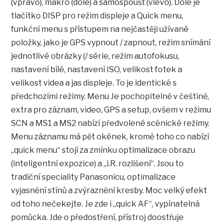
(vpravo), makro (dole) a samospoušť (vlevo). Dole je
tlačítko DISP pro režim displeje a Quick menu,
funkční menu s přístupem na nejčastěji užívané
položky, jako je GPS vypnout / zapnout, režim snímání
jednotlivé obrázky (/ série, režim autofokusu,
nastavení bílé, nastavení ISO, velikost fotek a
velikost videa a jas displeje. To je identické s
předchozími režimy. Menu Je pochopitelně v češtině,
extra pro záznam, video, GPS a setup, ovšem v režimu
SCN a MS1 a MS2 nabízí předvolené scénické režimy.
Menu záznamu má pět okének, kromě toho co nabízí
„quick menu“ stojí za zmínku optimalizace obrazu
(inteligentní expozice) a „i.R. rozlišení“. Jsou to
tradiční speciality Panasonicu, optimalizace
vyjasnění stínů a zvýraznění kresby. Moc velký efekt
od toho nečekejte. Je zde i „quick AF“, vypínatelná
pomůcka. Jde o předostření, přístroj doostřuje