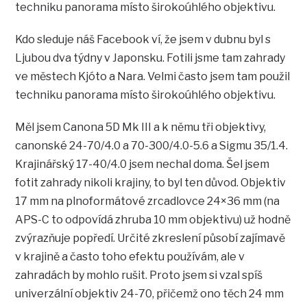
techniku panorama místo širokoúhlého objektivu.
Kdo sleduje náš Facebook ví, že jsem v dubnu byl s
Ljubou dva týdny v Japonsku. Fotili jsme tam zahrady
ve městech Kjóto a Nara. Velmi často jsem tam použil
techniku panorama místo širokoúhlého objektivu.
Měl jsem Canona 5D Mk III a k němu tři objektivy,
canonské 24-70/4.0 a 70-300/4.0-5.6 a Sigmu 35/1.4.
Krajinářský 17-40/4.0 jsem nechal doma. Šel jsem
fotit zahrady nikoli krajiny, to byl ten důvod. Objektiv
17 mm na plnoformátové zrcadlovce 24×36 mm (na
APS-C to odpovídá zhruba 10 mm objektivu) už hodně
zvýrazňuje popředí. Určité zkreslení působí zajímavě
v krajině a často toho efektu používám, ale v
zahradách by mohlo rušit. Proto jsem si vzal spíš
univerzální objektiv 24-70, přičemž ono těch 24 mm