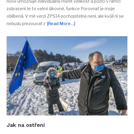
nově umožňuje individuálně měnit velikost a pozici v rámci
zobrazení Je to velmi šikovné, funkce Porovnat je moje
oblíbená. V mé verzi ZPS14 pochopitelně není, ale kvůli ní se
nebudu přezouvat z
[Read More…]
Jak na ostření