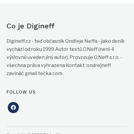
Co je Digineff
Digineff.cz - teď občasník Ondřeje Neffa - jako deník
vychází od roku 1999 Autor textů O.Neff (není-li
výslovně uveden jiný autor). Provozuje O.Neff s.r.o. -
všechna práva vyhrazena Kontakt: ondrejneff
zavináč gmail tečka com
FOLLOW US
facebook