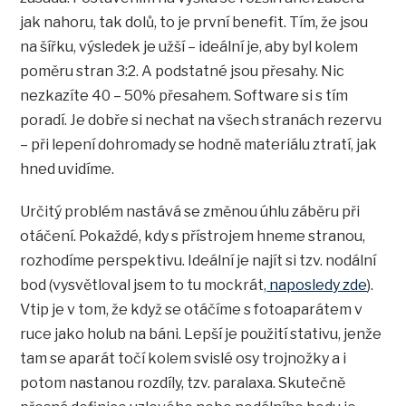
jak nahoru, tak dolů, to je první benefit. Tím, že jsou
na šířku, výsledek je užší – ideální je, aby byl kolem
poměru stran 3:2. A podstatné jsou přesahy. Nic
nezkazíte 40 – 50% přesahem. Software si s tím
poradí. Je dobře si nechat na všech stranách rezervu
– při lepení dohromady se hodně materiálu ztratí, jak
hned uvidíme.
Určitý problém nastává se změnou úhlu záběru při
otáčení. Pokaždé, kdy s přístrojem hneme stranou,
rozhodíme perspektivu. Ideální je najít si tzv. nodální
bod (vysvětloval jsem to tu mockrát,
naposledy zde
).
Vtip je v tom, že když se otáčíme s fotoaparátem v
ruce jako holub na báni. Lepší je použití stativu, jenže
tam se aparát točí kolem svislé osy trojnožky a i
potom nastanou rozdíly, tzv. paralaxa. Skutečně