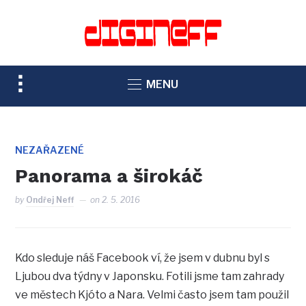
TOGGLE
MENU
SIDEBAR
&
NAVIGATION
NEZAŘAZENÉ
Panorama a širokáč
by
Ondřej Neff
on
2. 5. 2016
Kdo sleduje náš Facebook ví, že jsem v dubnu byl s
Ljubou dva týdny v Japonsku. Fotili jsme tam zahrady
ve městech Kjóto a Nara. Velmi často jsem tam použil