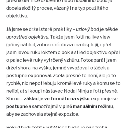
přesná definice uzlového nebo nodálního bodu je
docela složitý proces, vázaný i na typ použitého
objektivu.
Já jsme se držel staré praktiky –
uzlový bod je někde
uprostřed objektivu
. Takže jsem fotil na live view
(přímý náhled, zobrazení obrazu na displeji), opřel
jsem levou ruku loktem o bok a střed objektivu opřel
o palec levé ruky vytrčený vzhůru. Fotoaparát jsem
držel shora, na výšku, jemně vyvažoval, otáček a
postupně exponoval. Zcela přesné to není, ale je to
rychlé, nic nepotřebuju kromě levé ruky a komu se to
nelíbí, ať si koupí nástavec Nodal Ninja a fotí přesně.
Shrnu –
základ je ve formátu na výšku
, exponuje se
postupně
a samozřejmě v
plně manuálním režimu
,
aby se zachovala stejná expozice.
Pokud budu fotit v RAW (což budu), je pak třeba