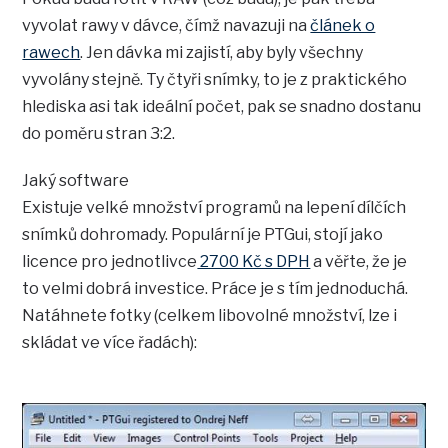
vyvolat rawy v dávce, čímž navazuji na
článek o
rawech
. Jen dávka mi zajistí, aby byly všechny
vyvolány stejně. Ty čtyři snímky, to je z praktického
hlediska asi tak ideální počet, pak se snadno dostanu
do poměru stran 3:2.
Jaký software
Existuje velké množství programů na lepení dílčích
snímků dohromady. Populární je PTGui, stojí jako
licence pro jednotlivce
2700 Kč s DPH
a věřte, že je
to velmi dobrá investice. Práce je s tím jednoduchá.
Natáhnete fotky (celkem libovolné množství, lze i
skládat ve více řadách):