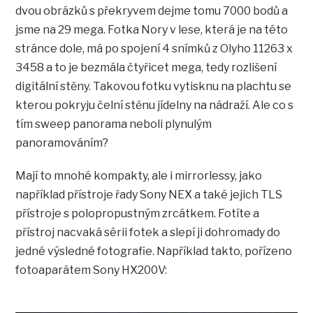
dvou obrázků s překryvem dejme tomu 7000 bodů a
jsme na 29 mega. Fotka Nory v lese, která je na této
stránce dole, má po spojení 4 snímků z Olyho 11263 x
3458 a to je bezmála čtyřicet mega, tedy rozlišení
digitální stěny. Takovou fotku vytisknu na plachtu se
kterou pokryju čelní stěnu jídelny na nádraží. Ale co s
tím sweep panorama neboli plynulým
panoramováním?
Mají to mnohé kompakty, ale i mirrorlessy, jako
například přístroje řady Sony NEX a také jejich TLS
přístroje s polopropustným zrcátkem. Fotíte a
přístroj nacvaká sérii fotek a slepí ji dohromady do
jedné výsledné fotografie. Například takto, pořízeno
fotoaparátem Sony HX200V: