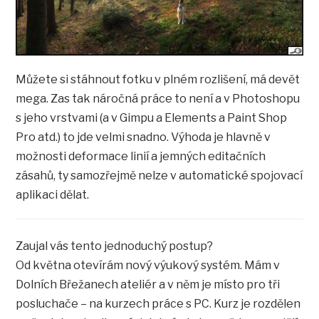
Můžete si stáhnout fotku v plném rozlišení, má devět
mega. Zas tak náročná práce to není a v Photoshopu
s jeho vrstvami (a v Gimpu a Elements a Paint Shop
Pro atd.) to jde velmi snadno. Výhoda je hlavně v
možnosti deformace linií a jemných editačních
zásahů, ty samozřejmě nelze v automatické spojovací
aplikaci dělat.
Zaujal vás tento jednoduchý postup?
Od května otevírám nový výukový systém. Mám v
Dolních Břežanech ateliér a v něm je místo pro tři
posluchače – na kurzech práce s PC. Kurz je rozdělen