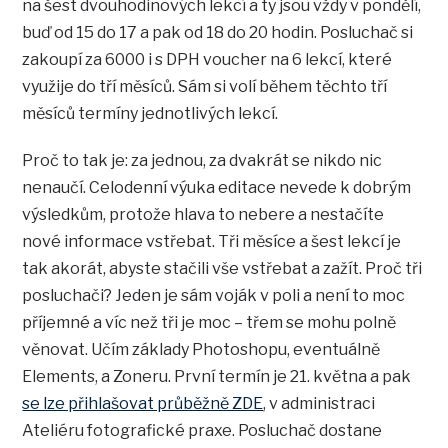
na šest dvouhodinových lekcí a ty jsou vždy v pondělí,
buď od 15 do 17 a pak od 18 do 20 hodin. Posluchač si
zakoupí za 6000 i s DPH voucher na 6 lekcí, které
využije do tří měsíců. Sám si volí během těchto tří
měsíců termíny jednotlivých lekcí.
Proč to tak je: za jednou, za dvakrát se nikdo nic
nenaučí. Celodenní výuka editace nevede k dobrým
výsledkům, protože hlava to nebere a nestačíte
nové informace vstřebat. Tři měsíce a šest lekcí je
tak akorát, abyste stačili vše vstřebat a zažít. Proč tři
posluchači? Jeden je sám voják v poli a není to moc
příjemné a víc než tři je moc – třem se mohu polně
věnovat. Učím základy Photoshopu, eventuálně
Elements, a Zoneru. První termín je 21. května a pak
se lze přihlašovat průběžně ZDE
, v administraci
Ateliéru fotografické praxe. Posluchač dostane