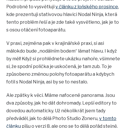
Podrobně to vysvětluji
v článku z loňského prosince
,
kde prezentuji stativovou hlavici Nodal Ninja, která
tento problém řeší a je zde také vysvětleno, jak je to
s osou otáčení fotoaparátu.
V praxi, zejména pak v krajinářské praxi, si asi
málokdo bude „nodálním bodem“ lámat hlavu. I když
by měl! Když si prohlédnete ukázku nahoře, všimnete
si, že spodní polička je uskočená, je tam zub. To je
způsobeno změnou polohy fotoaparátu a kdybych
fotil s Nodal Ninja, asi by se to nestalo.
Ale zpátky k věci. Máme nafocené panorama. Jsou
dva způsoby, jak ho dát dohromady. Lepší editory to
dovedou automaticky. Už několikrát jsem tady
předváděl, jak to dělá Photo Studio Zoneru,
v tomto
článku
píšu o verzi 8, ale ono se to dělá pořád stejně.