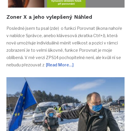
Zoner X a jeho vylepšený Náhled
Posledně jsem tu psal (zde) o funkci Porovnat (ikona nahoře
v nabídce Správce, anebo klávesová zkratka Ctrl+J), která
nově umožňuje individuálně měnit velikost a pozici v rámci
zobrazení Je to velmi šikovné, funkce Porovnat je moje
oblíbená. V mé verzi ZPS14 pochopitelně není, ale kvůli ní se
nebudu přezouvat z
[Read More…]