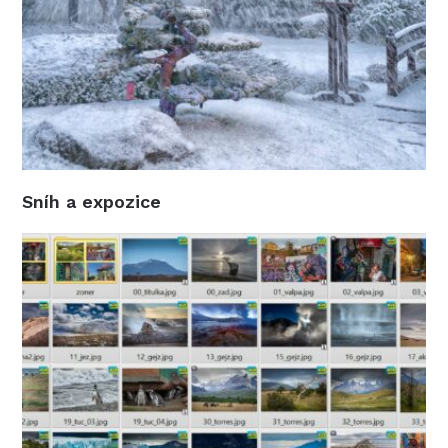
Sníh a expozice