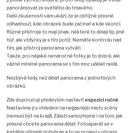
panorámovat ze světlého do tmavého.
Další zkušenosti vám ukáží, že je obtížné přesně
odhadnout, kde obrázek bude začínat a kde skončí.
Různé přístroje to mají jinak, některé to dělají líp, jiné
hůř, ale vždycky je s tím potíž. Nemáte kontrolu nad
tím, jak přístroj panorama vytváří.
Takže, pro nějaké nenáročné fotky je to dobré, ale
vážně míněné panorama se s tím moc udělat nedá.
Nezbývá tedy, než dělat panorama z jednotlivých
obrázků.
Zde doporučuji především nastavit
expozici ručně
.
Nastavíme ji s ohledem na nejjasnější místo scény
(nemusí být na kraji!). Záleží samozřejmě i na tom, jak
přesně chcete panorama dělat. Fotoaparát se v
každém případě pohybuje a to se projeví v obraze.