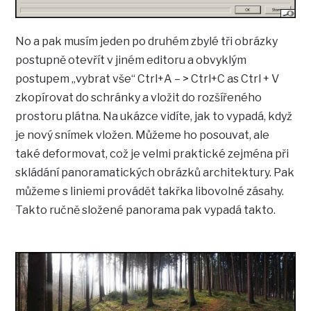
No a pak musím jeden po druhém zbylé tři obrázky
postupně otevřít v jiném editoru a obvyklým
postupem „vybrat vše“ Ctrl+A – > Ctrl+C as Ctrl + V
zkopírovat do schránky a vložit do rozšířeného
prostoru plátna. Na ukázce vidíte, jak to vypadá, když
je nový snímek vložen. Můžeme ho posouvat, ale
také deformovat, což je velmi praktické zejména při
skládání panoramatických obrázků architektury. Pak
můžeme s liniemi provádět takřka libovolné zásahy.
Takto ručně složené panorama pak vypadá takto.