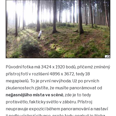
Původní fotka má 3424 x 1920 bodů, přičemž zmíněný
přístroj fotí v rozlišení 4896 x 3672, tedy 18
megapixelů. To je první nevýhoda. Už po prvních
zkušenostech zjistíte, že musíte panorámovat od
nejjasnějšího místa ve scéně
, zde je to tedy
protisvětlo, fakticky světlo v záběru. Přístroj
neupravuje expozici během panoramování a nastaví
ji podle výchozí situace, proto tedy, opakuji je třeba