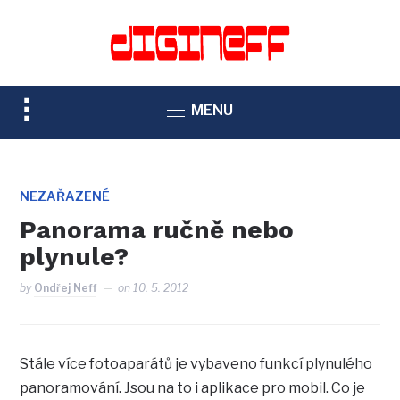
TOGGLE
MENU
SIDEBAR
&
NAVIGATION
NEZAŘAZENÉ
Panorama ručně nebo
plynule?
by
Ondřej Neff
on
10. 5. 2012
Stále více fotoaparátů je vybaveno funkcí plynulého
panoramování. Jsou na to i aplikace pro mobil. Co je