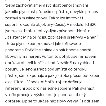
třeba zachovat směr a rychlost panoramování,
jakmile plynulost přerušíme, přístroj obvykle proces
zastaví a musíme znovu. Takto lze imitovat i
superširokoúhlé objektivy (Casio). V modelu TG 820
jsem se setkal s neobvyklým způsobem. Není to
„!asistence“ na principu zobrazení překryvu – a není
třeba plynule panoramovat jako při sweep
panorama. Pořídíme snímek a pak hneme aparát
libovolným směrem. Po tomto pohybu se na novém
obrázku objevil terčík a bod. Nezáleží na rychlosti
posunu. Je jenom třeba bod umístit do terčíku,
přístroj sám exponuje a pak je třeba přesunout záběr
o další krok. V podstatě přístroj jen definuje
referenční bod pro následné spojení. Pak dvanáct
vteřin pracuje a výsledkem je panoramatický
obrázek. Líp se to ukáže než slovy vysvětlí. Fotil jsem