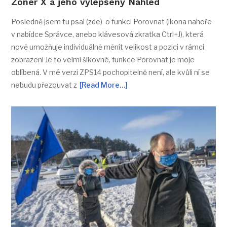
Zoner X a jeho vylepšený Náhled
Posledně jsem tu psal (zde) o funkci Porovnat (ikona nahoře
v nabídce Správce, anebo klávesová zkratka Ctrl+J), která
nově umožňuje individuálně měnit velikost a pozici v rámci
zobrazení Je to velmi šikovné, funkce Porovnat je moje
oblíbená. V mé verzi ZPS14 pochopitelně není, ale kvůli ní se
nebudu přezouvat z
[Read More…]