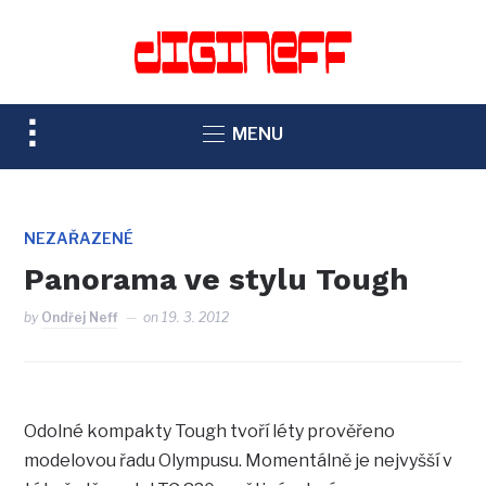
TOGGLE
MENU
SIDEBAR
&
NAVIGATION
NEZAŘAZENÉ
Panorama ve stylu Tough
by
Ondřej Neff
on
19. 3. 2012
Odolné kompakty Tough tvoří léty prověřeno
modelovou řadu Olympusu. Momentálně je nejvyšší v