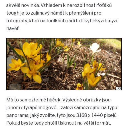
skvělá novinka. Vzhledem k nerozbitnosti foťáků
tough je to zajímavý námět k přemýšlení pro
fotografy, kteří na toulkách rádi fotí kytičky a hmyzí
havěť.
Má to samozřejmě háček. Výsledné obrázky jsou
jenom čtyřapůlmegové – záleží samozřejmě na typu
panorama, jaký zvolíte, tyto jsou 3168 x 1440 pixelů.
Pokud byste tedy chtěli tisknout na větší formát,