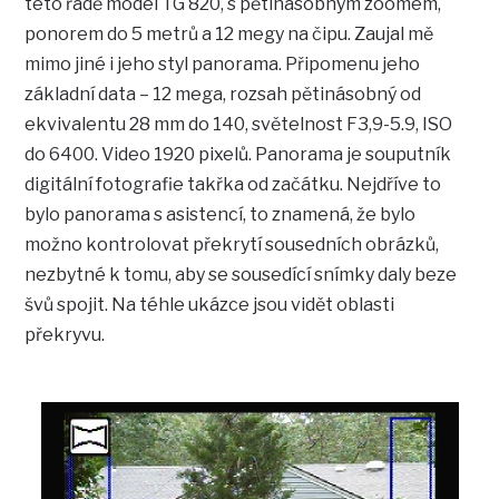
této řadě model TG 820, s pětinásobným zoomem,
ponorem do 5 metrů a 12 megy na čipu. Zaujal mě
mimo jiné i jeho styl panorama. Připomenu jeho
základní data – 12 mega, rozsah pětinásobný od
ekvivalentu 28 mm do 140, světelnost F3,9-5.9, ISO
do 6400. Video 1920 pixelů. Panorama je souputník
digitální fotografie takřka od začátku. Nejdříve to
bylo panorama s asistencí, to znamená, že bylo
možno kontrolovat překrytí sousedních obrázků,
nezbytné k tomu, aby se sousedící snímky daly beze
švů spojit. Na téhle ukázce jsou vidět oblasti
překryvu.