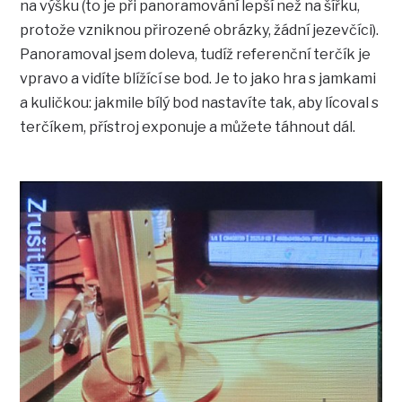
na výšku (to je při panoramování lepší než na šířku,
protože vzniknou přirozené obrázky, žádní jezevčíci).
Panoramoval jsem doleva, tudíž referenční terčík je
vpravo a vidíte blížící se bod. Je to jako hra s jamkami
a kuličkou: jakmile bílý bod nastavíte tak, aby lícoval s
terčíkem, přístroj exponuje a můžete táhnout dál.