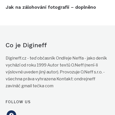
Jak na zálohování fotografií – doplněno
Co je Digineff
Digineff.cz - teď občasník Ondřeje Neffa - jako deník
vychází od roku 1999 Autor textů O.Neff (není-li
výslovně uveden jiný autor). Provozuje O.Neff s.r.o. -
všechna práva vyhrazena Kontakt: ondrejneff
zavináč gmail tečka com
FOLLOW US
facebook