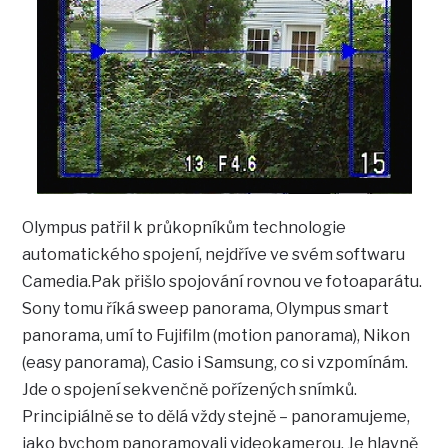
Olympus patřil k průkopníkům technologie
automatického spojení, nejdříve ve svém softwaru
Camedia.Pak přišlo spojování rovnou ve fotoaparátu.
Sony tomu říká sweep panorama, Olympus smart
panorama, umí to Fujifilm (motion panorama), Nikon
(easy panorama), Casio i Samsung, co si vzpomínám.
Jde o spojení sekvenčně pořízených snímků.
Principiálně se to dělá vždy stejně – panoramujeme,
jako bychom panoramovali videokamerou. Je hlavně