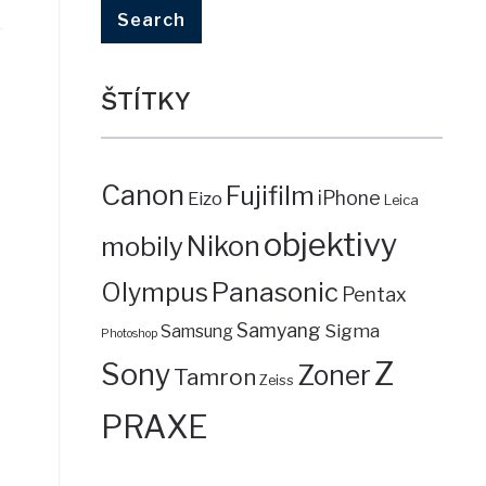
ŠTÍTKY
Canon
Fujifilm
iPhone
Eizo
Leica
objektivy
mobily
Nikon
Panasonic
Olympus
Pentax
Samyang
Sigma
Samsung
Photoshop
Z
Sony
Zoner
Tamron
Zeiss
PRAXE