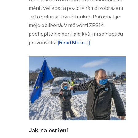
měnit velikost a pozici v rámci zobrazení
Je to velmi šikovné, funkce Porovnat je
moje oblíbená. V mé verzi ZPS14
pochopitelně není, ale kvůli ní se nebudu
přezouvat z
[Read More…]
Jak na ostření