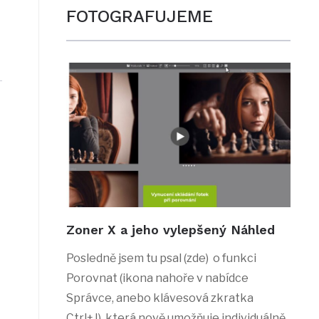
FOTOGRAFUJEME
Zoner X a jeho vylepšený Náhled
Posledně jsem tu psal (zde) o funkci
Porovnat (ikona nahoře v nabídce
Správce, anebo klávesová zkratka
Ctrl+J), která nově umožňuje individuálně