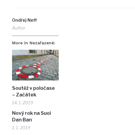
Ondřej Neff
Author
More in Nezařazené:
Soutěž v poločase
– Začátek
14. 1. 2019
Nový rok na Suoi
Dan Ban
1. 1. 2019