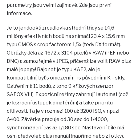
parametry jsou velmi zajímavé. Zde jsou první
informace.
Je to jendooká zrcadlovka střední třídy se 14,6
milióny efektivních bodů na snímači 23.4 x 15.6 mm
typu CMOS s crop factorem 1,5x (tedy DX formát).
Obrázky dělá až 4672 x 3104 pixelů v RAW (PEF nebo
DNG) a samozřejmě v JPEG, přičemž lze volit RAW plus
malé jepegy! Bajonet je typu KAF2, ale je
kompatibilní, byť s omezením, i s původními K – skly.
Ostření má 11 bodů, z toho 9 křížových (senzor
SAFOX VIII). Expoziční režimy zahrnují i automat (což
je legrační ústupek amatérům) a také prioritu
citlivosti. Ta je v rozmezí 100 až 3200 ISO, v npuzi
6400. Závěrka pracuje od 30 sec do 1/4000,
synchronizační čas až 1/180 sec. Nastavení bílé má
osm předvoleb plus manuál (napřímo nebo z fotky).