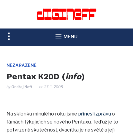
TOGGLE
MENU
SIDEBAR
&
NAVIGATION
NEZAŘAZENÉ
Pentax K20D (
info
)
by
Ondřej Neff
on
27. 1. 2008
Na sklonku minulého roku jsme
přinesli zprávu
o
fámách týkajících se nového Pentaxu. Teď už je to
potvrzená skutečnost, dvacítka je na světě a její