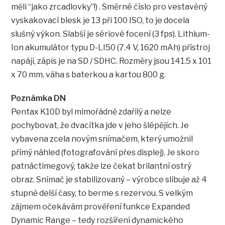
měli “jako zrcadlovky”!) . Směrné číslo pro vestavěný
vyskakovací blesk je 13 při 100 ISO, to je docela
slušný výkon. Slabší je sériové focení (3 fps). Lithium-
Ion akumulátor typu D-LI50 (7.4 V, 1620 mAh) přístroj
napájí, zápis je na SD / SDHC. Rozměry jsou 141.5 x 101
x 70 mm, váha s baterkou a kartou 800 g.
Poznámka DN
Pentax K10D byl mimořádně zdařilý a nelze
pochybovat, že dvacítka jde v jeho šlépějích. Je
vybavena zcela novým snímačem, který umožnil
přímý náhled (fotografování přes displej). Je skoro
patnáctimegový, takže lze čekat brilantní ostrý
obraz. Snímač je stabilizovaný – výrobce slibuje až 4
stupně delší časy, to berme s rezervou. S velkým
zájmem očekávám prověření funkce Expanded
Dynamic Range – tedy rozšíření dynamického