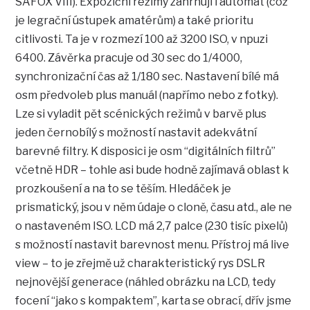
SAFOX VIII). Expoziční režimy zahrnují i automat (což
je legrační ústupek amatérům) a také prioritu
citlivosti. Ta je v rozmezí 100 až 3200 ISO, v npuzi
6400. Závěrka pracuje od 30 sec do 1/4000,
synchronizační čas až 1/180 sec. Nastavení bílé má
osm předvoleb plus manuál (napřímo nebo z fotky).
Lze si vyladit pět scénických režimů v barvě plus
jeden černobílý s možností nastavit adekvátní
barevné filtry. K disposici je osm “digitálních filtrů”
včetně HDR – tohle asi bude hodně zajímavá oblast k
prozkoušení a na to se těším. Hledáček je
prismatický, jsou v něm údaje o cloně, času atd., ale ne
o nastaveném ISO. LCD má 2,7 palce (230 tisíc pixelů)
s možností nastavit barevnost menu. Přístroj má live
view – to je zřejmě už charakteristický rys DSLR
nejnovější generace (náhled obrázku na LCD, tedy
focení “jako s kompaktem”, karta se obrací, dřív jsme