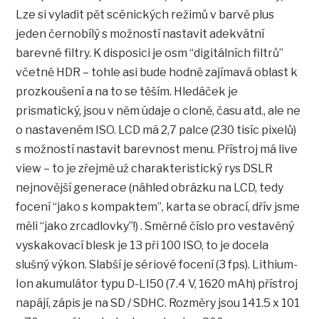
Lze si vyladit pět scénických režimů v barvě plus
jeden černobílý s možností nastavit adekvátní
barevné filtry. K disposici je osm “digitálních filtrů”
včetně HDR – tohle asi bude hodně zajímavá oblast k
prozkoušení a na to se těším. Hledáček je
prismatický, jsou v něm údaje o cloně, času atd., ale ne
o nastaveném ISO. LCD má 2,7 palce (230 tisíc pixelů)
s možností nastavit barevnost menu. Přístroj má live
view – to je zřejmě už charakteristický rys DSLR
nejnovější generace (náhled obrázku na LCD, tedy
focení “jako s kompaktem”, karta se obrací, dřív jsme
měli “jako zrcadlovky”!) . Směrné číslo pro vestavěný
vyskakovací blesk je 13 při 100 ISO, to je docela
slušný výkon. Slabší je sériové focení (3 fps). Lithium-
Ion akumulátor typu D-LI50 (7.4 V, 1620 mAh) přístroj
napájí, zápis je na SD / SDHC. Rozměry jsou 141.5 x 101