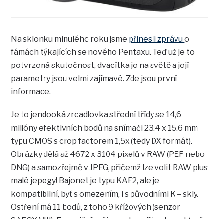
Na sklonku minulého roku jsme
přinesli zprávu
o
fámách týkajících se nového Pentaxu. Teď už je to
potvrzená skutečnost, dvacítka je na světě a její
parametry jsou velmi zajímavé. Zde jsou první
informace.
Je to jendooká zrcadlovka střední třídy se 14,6
milióny efektivních bodů na snímači 23.4 x 15.6 mm
typu CMOS s crop factorem 1,5x (tedy DX formát).
Obrázky dělá až 4672 x 3104 pixelů v RAW (PEF nebo
DNG) a samozřejmě v JPEG, přičemž lze volit RAW plus
malé jepegy! Bajonet je typu KAF2, ale je
kompatibilní, byť s omezením, i s původními K – skly.
Ostření má 11 bodů, z toho 9 křížových (senzor