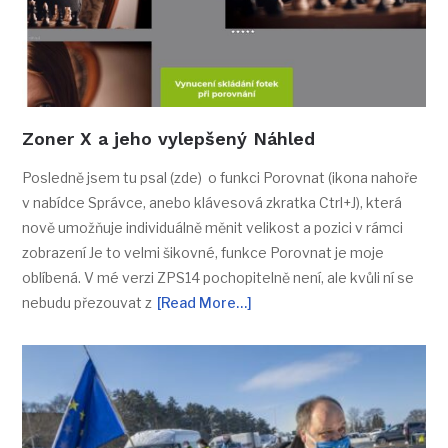
Zoner X a jeho vylepšený Náhled
Posledně jsem tu psal (zde) o funkci Porovnat (ikona nahoře
v nabídce Správce, anebo klávesová zkratka Ctrl+J), která
nově umožňuje individuálně měnit velikost a pozici v rámci
zobrazení Je to velmi šikovné, funkce Porovnat je moje
oblíbená. V mé verzi ZPS14 pochopitelně není, ale kvůli ní se
nebudu přezouvat z
[Read More…]