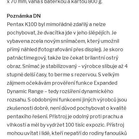
x 70 mm, váha s baterkou a kartou 800 g.
Poznámka DN
Pentax K10D byl mimořádně zdařilý a nelze
pochybovat, že dvacítka jde v jeho šlépějích. Je
vybavena zcela novým snímačem, který umožnil
přímý náhled (fotografování přes displej). Je skoro
patnáctimegový, takže lze čekat brilantní ostrý
obraz. Snímač je stabilizovaný – výrobce slibuje až 4
stupně delší časy, to berme s rezervou. S velkým
zájmem očekávám prověření funkce Expanded
Dynamic Range – tedy rozšíření dynamického
rozsahu. S obdobnými funkcemi jiných výrobců jsou
zkušenosti dobré, není důvod pochybovat o kvalitě
pentaxího řešení. Přístroj je odolný proti prachu a
vlhkosti a měl by vydržet 100 tisíc expozic. Přístroj
mohou uvítat i lidé, kteří nepatří do rodiny fanoušků