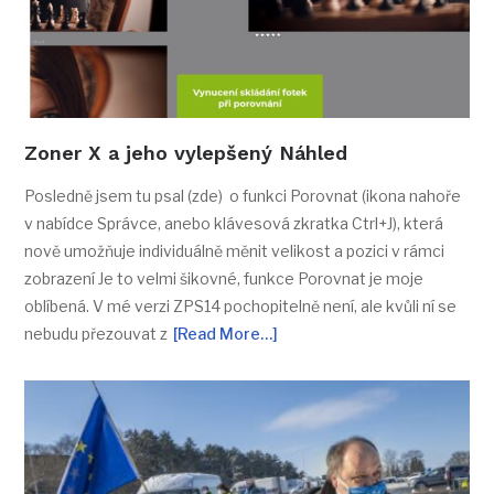
Zoner X a jeho vylepšený Náhled
Posledně jsem tu psal (zde) o funkci Porovnat (ikona nahoře
v nabídce Správce, anebo klávesová zkratka Ctrl+J), která
nově umožňuje individuálně měnit velikost a pozici v rámci
zobrazení Je to velmi šikovné, funkce Porovnat je moje
oblíbená. V mé verzi ZPS14 pochopitelně není, ale kvůli ní se
nebudu přezouvat z
[Read More…]