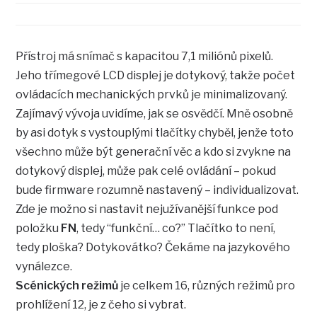
Přístroj má snímač s kapacitou 7,1 miliónů pixelů.
Jeho třímegové LCD displej je dotykový, takže počet
ovládacích mechanických prvků je minimalizovaný.
Zajímavý vývoja uvidíme, jak se osvědčí. Mně osobně
by asi dotyk s vystouplými tlačítky chyběl, jenže toto
všechno může být generační věc a kdo si zvykne na
dotykový displej, může pak celé ovládání – pokud
bude firmware rozumně nastavený – individualizovat.
Zde je možno si nastavit nejužívanější funkce pod
položku
FN
, tedy “funkční… co?” Tlačítko to není,
tedy ploška? Dotykovátko? Čekáme na jazykového
vynálezce.
Scénických režimů
je celkem 16, různých režimů pro
prohlížení 12, je z čeho si vybrat.