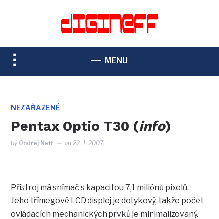
TOGGLE
MENU
SIDEBAR
&
NAVIGATION
NEZAŘAZENÉ
Pentax Optio T30 (
info
)
by
Ondřej Neff
on
22. 1. 2007
Přístroj má snímač s kapacitou 7,1 miliónů pixelů.
Jeho třímegové LCD displej je dotykový, takže počet
ovládacích mechanických prvků je minimalizovaný.