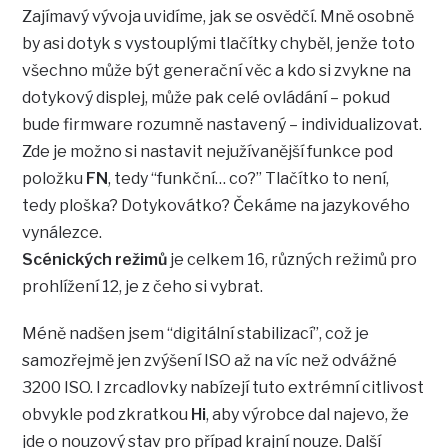
Zajímavý vývoja uvidíme, jak se osvědčí. Mně osobně
by asi dotyk s vystouplými tlačítky chyběl, jenže toto
všechno může být generační věc a kdo si zvykne na
dotykový displej, může pak celé ovládání – pokud
bude firmware rozumně nastavený – individualizovat.
Zde je možno si nastavit nejužívanější funkce pod
položku
FN
, tedy “funkční… co?” Tlačítko to není,
tedy ploška? Dotykovátko? Čekáme na jazykového
vynálezce.
Scénických režimů
je celkem 16, různých režimů pro
prohlížení 12, je z čeho si vybrat.
Méně nadšen jsem “digitální stabilizací”, což je
samozřejmě jen zvýšení ISO až na víc než odvážné
3200 ISO. I zrcadlovky nabízejí tuto extrémní citlivost
obvykle pod zkratkou
Hi
, aby výrobce dal najevo, že
jde o nouzový stav pro případ krajní nouze. Další