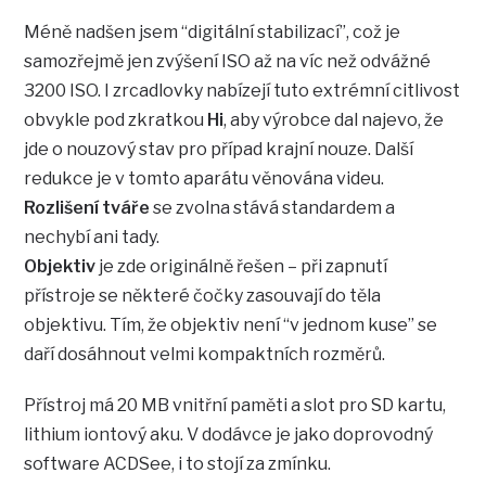
Méně nadšen jsem “digitální stabilizací”, což je
samozřejmě jen zvýšení ISO až na víc než odvážné
3200 ISO. I zrcadlovky nabízejí tuto extrémní citlivost
obvykle pod zkratkou
Hi
, aby výrobce dal najevo, že
jde o nouzový stav pro případ krajní nouze. Další
redukce je v tomto aparátu věnována videu.
Rozlišení tváře
se zvolna stává standardem a
nechybí ani tady.
Objektiv
je zde originálně řešen – při zapnutí
přístroje se některé čočky zasouvají do těla
objektivu. Tím, že objektiv není “v jednom kuse” se
daří dosáhnout velmi kompaktních rozměrů.
Přístroj má 20 MB vnitřní paměti a slot pro SD kartu,
lithium iontový aku. V dodávce je jako doprovodný
software ACDSee, i to stojí za zmínku.