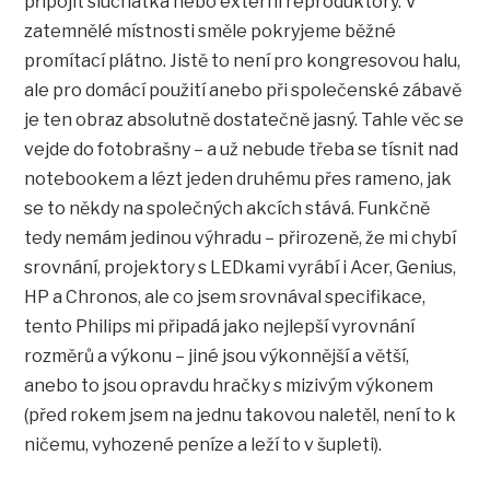
připojit sluchátka nebo externí reproduktory. V
zatemnělé místnosti směle pokryjeme běžné
promítací plátno. Jistě to není pro kongresovou halu,
ale pro domácí použití anebo při společenské zábavě
je ten obraz absolutně dostatečně jasný. Tahle věc se
vejde do fotobrašny – a už nebude třeba se tísnit nad
notebookem a lézt jeden druhému přes rameno, jak
se to někdy na společných akcích stává. Funkčně
tedy nemám jedinou výhradu – přirozeně, že mi chybí
srovnání, projektory s LEDkami vyrábí i Acer, Genius,
HP a Chronos, ale co jsem srovnával specifikace,
tento Philips mi připadá jako nejlepší vyrovnání
rozměrů a výkonu – jiné jsou výkonnější a větší,
anebo to jsou opravdu hračky s mizivým výkonem
(před rokem jsem na jednu takovou naletěl, není to k
ničemu, vyhozené peníze a leží to v šupleti).