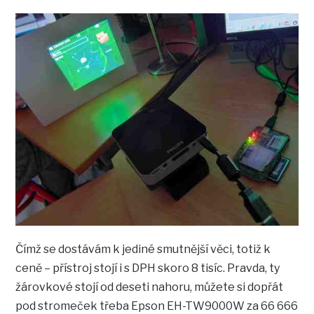
Čímž se dostávám k jediné smutnější věci, totiž k
ceně – přístroj stojí i s DPH skoro 8 tisíc. Pravda, ty
žárovkové stojí od deseti nahoru, můžete si dopřát
pod stromeček třeba Epson EH-TW9000W za 66 666