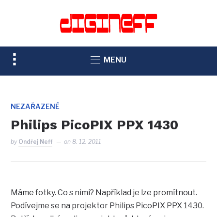
TOGGLE
MENU
SIDEBAR
&
NAVIGATION
NEZAŘAZENÉ
Philips PicoPIX PPX 1430
by
Ondřej Neff
on
8. 12. 2011
Máme fotky. Co s nimi? Například je lze promítnout.
Podívejme se na projektor Philips PicoPIX PPX 1430.