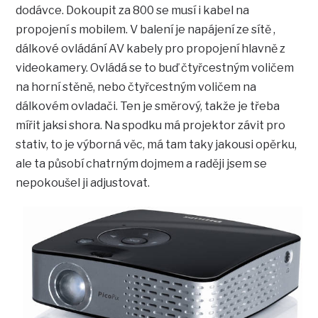
dodávce. Dokoupit za 800 se musí i kabel na
propojení s mobilem. V balení je napájení ze sítě ,
dálkové ovládání AV kabely pro propojení hlavně z
videokamery. Ovládá se to buď čtyřcestným voličem
na horní stěně, nebo čtyřcestným voličem na
dálkovém ovladači. Ten je směrový, takže je třeba
mířit jaksi shora. Na spodku má projektor závit pro
stativ, to je výborná věc, má tam taky jakousi opěrku,
ale ta působí chatrným dojmem a raději jsem se
nepokoušel ji adjustovat.