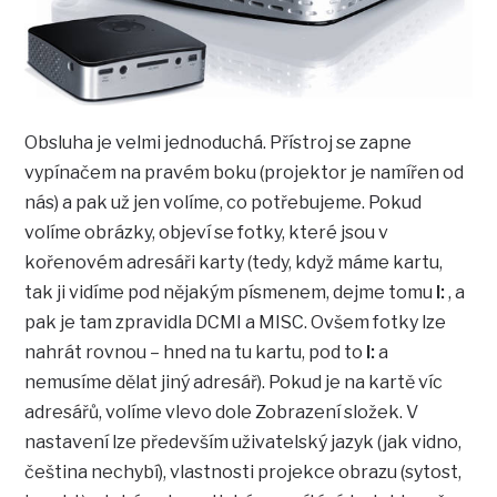
Obsluha je velmi jednoduchá. Přístroj se zapne
vypínačem na pravém boku (projektor je namířen od
nás) a pak už jen volíme, co potřebujeme. Pokud
volíme obrázky, objeví se fotky, které jsou v
kořenovém adresáři karty (tedy, když máme kartu,
tak ji vidíme pod nějakým písmenem, dejme tomu
I:
, a
pak je tam zpravidla DCMI a MISC. Ovšem fotky lze
nahrát rovnou – hned na tu kartu, pod to
I:
a
nemusíme dělat jiný adresář). Pokud je na kartě víc
adresářů, volíme vlevo dole Zobrazení složek. V
nastavení lze především uživatelský jazyk (jak vidno,
čeština nechybí), vlastnosti projekce obrazu (sytost,