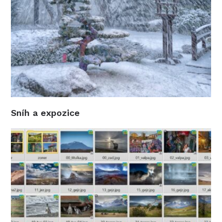
Sníh a expozice