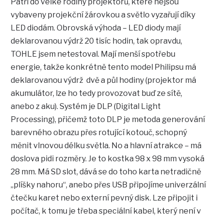
Patří do velké rodiny projektorů, které nejsou
vybaveny projekční žárovkou a světlo vyzařují díky
LED diodám. Obrovská výhoda – LED diody mají
deklarovanou výdrž 20 tisíc hodin, tak opravdu,
TOHLE jsem netestoval. Mají menší spotřebu
energie, takže konkrétně tento model Philipsu má
deklarovanou výdrž dvě a půl hodiny (projektor má
akumulátor, lze ho tedy provozovat buď ze sítě,
anebo z aku). Systém je DLP (Digital Light
Processing), přičemž toto DLP je metoda generování
barevného obrazu přes rotující kotouč, schopný
měnit vlnovou délku světla. No a hlavní atrakce – má
doslova pidi rozměry. Je to kostka 98 x 98 mm vysoká
28 mm. Má SD slot, dává se do toho karta netradičně
„plíšky nahoru“, anebo přes USB připojíme univerzální
čtečku karet nebo externí pevný disk. Lze připojit i
počítač, k tomu je třeba speciální kabel, který není v