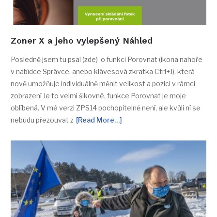
Zoner X a jeho vylepšený Náhled
Posledně jsem tu psal (zde) o funkci Porovnat (ikona nahoře
v nabídce Správce, anebo klávesová zkratka Ctrl+J), která
nově umožňuje individuálně měnit velikost a pozici v rámci
zobrazení Je to velmi šikovné, funkce Porovnat je moje
oblíbená. V mé verzi ZPS14 pochopitelně není, ale kvůli ní se
nebudu přezouvat z
[Read More…]