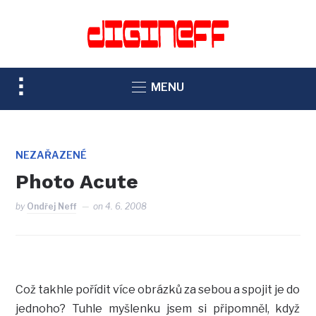
TOGGLE
MENU
SIDEBAR
&
NAVIGATION
NEZAŘAZENÉ
Photo Acute
by
Ondřej Neff
on
4. 6. 2008
Což takhle pořídit více obrázků za sebou a spojit je do
jednoho? Tuhle myšlenku jsem si připomněl, když