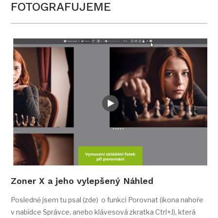
FOTOGRAFUJEME
Zoner X a jeho vylepšený Náhled
Posledně jsem tu psal (zde) o funkci Porovnat (ikona nahoře
v nabídce Správce, anebo klávesová zkratka Ctrl+J), která