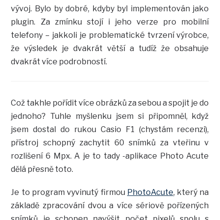
vývoj. Bylo by dobré, kdyby byl implementován jako
plugin. Za zmínku stojí i jeho verze pro mobilní
telefony – jakkoli je problematické tvrzení výrobce,
že výsledek je dvakrát větší a tudíž že obsahuje
dvakrát více podrobností.
Což takhle pořídit více obrázků za sebou a spojit je do
jednoho? Tuhle myšlenku jsem si připomněl, když
jsem dostal do rukou Casio F1 (chystám recenzi),
přístroj schopný zachytit 60 snímků za vteřinu v
rozlišení 6 Mpx. A je to tady -aplikace Photo Acute
dělá přesně toto.
Je to program vyvinutý firmou
PhotoAcute
, který na
základě zpracování dvou a více sériově pořízených
snímků je schopen navýšit počet pixelů spolu s