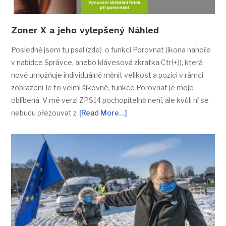
Zoner X a jeho vylepšený Náhled
Posledně jsem tu psal (zde) o funkci Porovnat (ikona nahoře
v nabídce Správce, anebo klávesová zkratka Ctrl+J), která
nově umožňuje individuálně měnit velikost a pozici v rámci
zobrazení Je to velmi šikovné, funkce Porovnat je moje
oblíbená. V mé verzi ZPS14 pochopitelně není, ale kvůli ní se
nebudu přezouvat z
[Read More…]