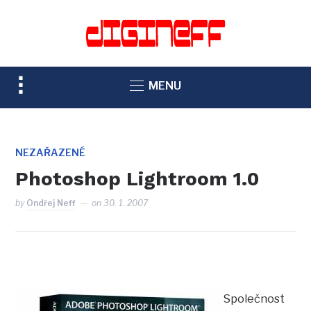
TOGGLE
MENU
SIDEBAR
&
NAVIGATION
NEZAŘAZENÉ
Photoshop Lightroom 1.0
by
Ondřej Neff
on
30. 1. 2007
Společnost