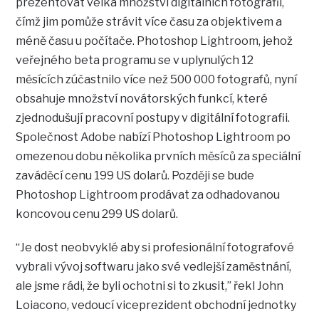
prezentovat velká množství digitálních fotografií,
čímž jim pomůže strávit více času za objektivem a
méně času u počítače. Photoshop Lightroom, jehož
veřejného beta programu se v uplynulých 12
měsících zúčastnilo více než 500 000 fotografů, nyní
obsahuje množství novátorských funkcí, které
zjednodušují pracovní postupy v digitální fotografii.
Společnost Adobe nabízí Photoshop Lightroom po
omezenou dobu několika prvních měsíců za speciální
zaváděcí cenu 199 US dolarů. Později se bude
Photoshop Lightroom prodávat za odhadovanou
koncovou cenu 299 US dolarů.
“Je dost neobvyklé aby si profesionální fotografové
vybrali vývoj softwaru jako své vedlejší zaměstnání,
ale jsme rádi, že byli ochotni si to zkusit,” řekl John
Loiacono, vedoucí viceprezident obchodní jednotky