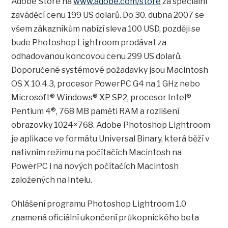
Adobe Store na
www.adobe.com/store
za speciální
zaváděcí cenu 199 US dolarů. Do 30. dubna 2007 se
všem zákazníkům nabízí sleva 100 USD, později se
bude Photoshop Lightroom prodávat za
odhadovanou koncovou cenu 299 US dolarů.
Doporučené systémové požadavky jsou Macintosh
OS X 10.4.3, procesor PowerPC G4 na 1 GHz nebo
Microsoft® Windows® XP SP2, procesor Intel®
Pentium 4®, 768 MB paměti RAM a rozlišení
obrazovky 1024×768. Adobe Photoshop Lightroom
je aplikace ve formátu Universal Binary, která běží v
nativním režimu na počítačích Macintosh na
PowerPC i na nových počítačích Macintosh
založených na Intelu.
Ohlášení programu Photoshop Lightroom 1.0
znamená oficiální ukončení průkopnického beta