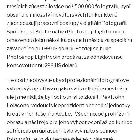
měsících zúčastnilo více než 500 000 fotografů, nyní
obsahuje množství novátorských funkcí, které
zjednodušují pracovní postupy v digitální fotografii.
Společnost Adobe nabízí Photoshop Lightroom po
omezenou dobu několika prvních měsíců za speciální
zaváděcí cenu 199 US dolarů. Později se bude
Photoshop Lightroom prodávat za odhadovanou
koncovou cenu 299 US dolarů.
“Je dost neobvyklé aby si profesionální fotografové
vybrali vývoj softwaru jako své vedlejší zaměstnání,
ale jsme rádi, že byli ochotni si to zkusit,” řekl John
Loiacono, vedoucí viceprezident obchodní jednotky
kreativních řešení u Adobe. “Všechno, od prohlížení
obrazu a nástroje pro jeho vyhodnocení až po funkce
šetřící čas při úpravách, bylo vyvinuto s pomocí
fotografů. Je to skutečně výsledek vzájemné