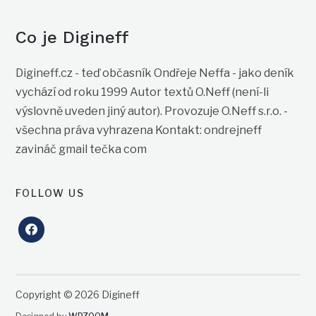
Co je Digineff
Digineff.cz - teď občasník Ondřeje Neffa - jako deník
vychází od roku 1999 Autor textů O.Neff (není-li
výslovně uveden jiný autor). Provozuje O.Neff s.r.o. -
všechna práva vyhrazena Kontakt: ondrejneff
zavináč gmail tečka com
FOLLOW US
facebook
Copyright © 2026 Digineff