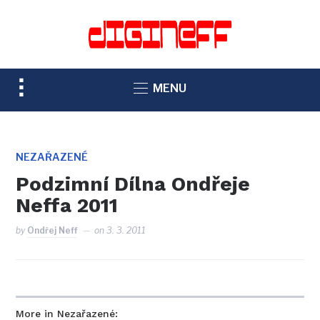
TOGGLE
MENU
SIDEBAR
&
NAVIGATION
NEZAŘAZENÉ
Podzimní Dílna Ondřeje
Neffa 2011
by
Ondřej Neff
on
3. 3. 2011
More in Nezařazené: