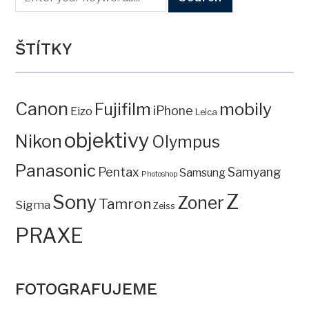
ŠTÍTKY
Canon
mobily
Fujifilm
iPhone
Eizo
Leica
objektivy
Nikon
Olympus
Panasonic
Pentax
Samyang
Samsung
Photoshop
Z
Sony
Zoner
Tamron
Sigma
Zeiss
PRAXE
FOTOGRAFUJEME