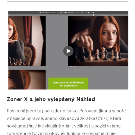
Zoner X a jeho vylepšený Náhled
Posledně jsem tu psal (zde) o funkci Porovnat (ikona nahoře
v nabídce Správce, anebo klávesová zkratka Ctrl+J), která
nově umožňuje individuálně měnit velikost a pozici v rámci
zobrazení Je to velmi šikovné, funkce Porovnat je moje