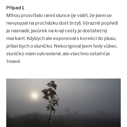
Případ 1
Mlhou prosvítalo ranní slunce (je vidět, že jsem se
nevysypal na procházku dost brzy!). Výrazné popředí
je nasnadě, javůrek na kraji cesty je dostatečný
markant. Kdybych ale exponoval s korekcí do plusu,
přišel bych o sluníčko. Nekorigoval jsem tedy vůbec,
sluníčko mám vykreslené, ale všechno ostatní je
tmavé.