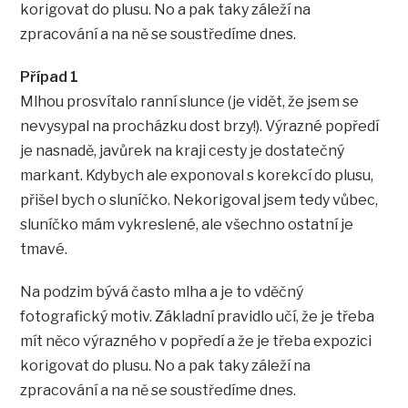
korigovat do plusu. No a pak taky záleží na
zpracování a na ně se soustředíme dnes.
Případ 1
Mlhou prosvítalo ranní slunce (je vidět, že jsem se
nevysypal na procházku dost brzy!). Výrazné popředí
je nasnadě, javůrek na kraji cesty je dostatečný
markant. Kdybych ale exponoval s korekcí do plusu,
přišel bych o sluníčko. Nekorigoval jsem tedy vůbec,
sluníčko mám vykreslené, ale všechno ostatní je
tmavé.
Na podzim bývá často mlha a je to vděčný
fotografický motiv. Základní pravidlo učí, že je třeba
mít něco výrazného v popředí a že je třeba expozici
korigovat do plusu. No a pak taky záleží na
zpracování a na ně se soustředíme dnes.