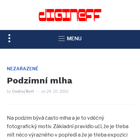
TOGGLE
MENU
SIDEBAR
&
NAVIGATION
NEZAŘAZENÉ
Podzimní mlha
by
Ondřej Neff
on
24. 10. 2016
Na podzim bývá často mlha a je to vděčný
fotografický motiv. Základní pravidlo učí, že je třeba
mít něco výrazného v popředí a že je třeba expozici