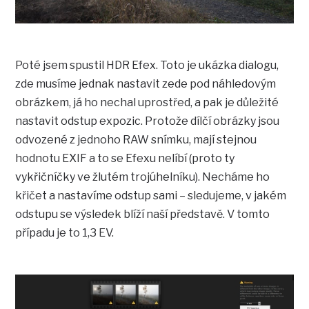
Poté jsem spustil HDR Efex. Toto je ukázka dialogu,
zde musíme jednak nastavit zede pod náhledovým
obrázkem, já ho nechal uprostřed, a pak je důležité
nastavit odstup expozic. Protože dílčí obrázky jsou
odvozené z jednoho RAW snímku, mají stejnou
hodnotu EXIF a to se Efexu nelíbí (proto ty
vykřičníčky ve žlutém trojúhelníku). Necháme ho
křičet a nastavíme odstup sami – sledujeme, v jakém
odstupu se výsledek blíží naší představě. V tomto
případu je to 1,3 EV.