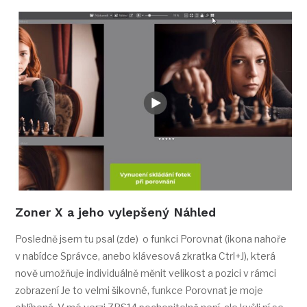
Zoner X a jeho vylepšený Náhled
Posledně jsem tu psal (zde) o funkci Porovnat (ikona nahoře
v nabídce Správce, anebo klávesová zkratka Ctrl+J), která
nově umožňuje individuálně měnit velikost a pozici v rámci
zobrazení Je to velmi šikovné, funkce Porovnat je moje