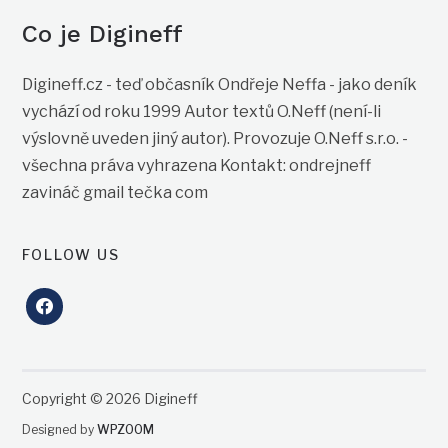
Co je Digineff
Digineff.cz - teď občasník Ondřeje Neffa - jako deník
vychází od roku 1999 Autor textů O.Neff (není-li
výslovně uveden jiný autor). Provozuje O.Neff s.r.o. -
všechna práva vyhrazena Kontakt: ondrejneff
zavináč gmail tečka com
FOLLOW US
facebook
Copyright © 2026 Digineff
Designed by
WPZOOM