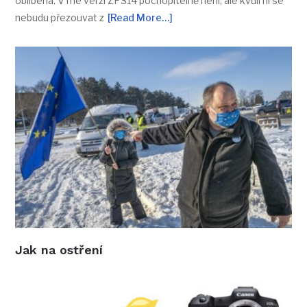
oblíbená. V mé verzi ZPS14 pochopitelně není, ale kvůli ní se
nebudu přezouvat z
[Read More…]
Jak na ostření