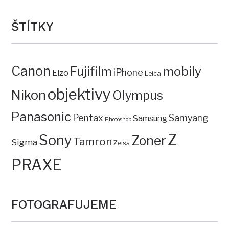
ŠTÍTKY
Canon
mobily
Fujifilm
iPhone
Eizo
Leica
objektivy
Nikon
Olympus
Panasonic
Pentax
Samyang
Samsung
Photoshop
Z
Sony
Zoner
Tamron
Sigma
Zeiss
PRAXE
FOTOGRAFUJEME