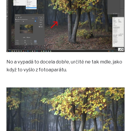
No a vypadá to docela dobře, určitě ne tak mdle, jako
když to vyšlo z fotoaparátu.