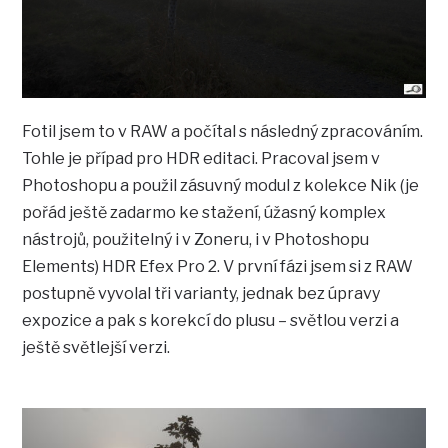
Fotil jsem to v RAW a počítal s následný zpracováním.
Tohle je případ pro HDR editaci. Pracoval jsem v
Photoshopu a použil zásuvný modul z kolekce Nik (je
pořád ještě zadarmo ke stažení, úžasný komplex
nástrojů, použitelný i v Zoneru, i v Photoshopu
Elements) HDR Efex Pro 2. V první fázi jsem si z RAW
postupně vyvolal tři varianty, jednak bez úpravy
expozice a pak s korekcí do plusu – světlou verzi a
ještě světlejší verzi.