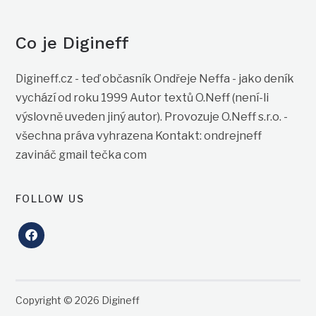
Co je Digineff
Digineff.cz - teď občasník Ondřeje Neffa - jako deník
vychází od roku 1999 Autor textů O.Neff (není-li
výslovně uveden jiný autor). Provozuje O.Neff s.r.o. -
všechna práva vyhrazena Kontakt: ondrejneff
zavináč gmail tečka com
FOLLOW US
facebook
Copyright © 2026 Digineff