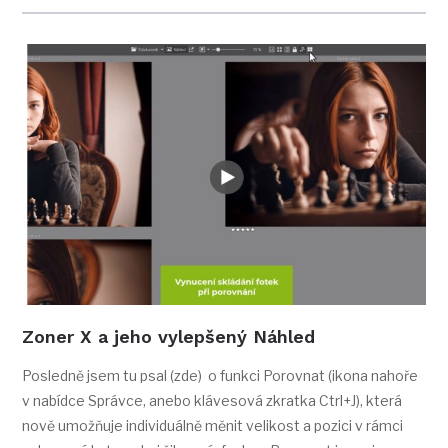
Zoner X a jeho vylepšený Náhled
Posledně jsem tu psal (zde) o funkci Porovnat (ikona nahoře
v nabídce Správce, anebo klávesová zkratka Ctrl+J), která
nově umožňuje individuálně měnit velikost a pozici v rámci