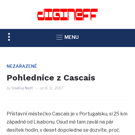
TOGGLE
MENU
SIDEBAR
&
NAVIGATION
NEZAŘAZENÉ
Pohlednice z Cascais
by
Ondřej Neff
on
8. 11. 2017
Přístavní městečko Cascais je v Portugalsku, si 25 km
západně od Lisabonu. Osud mě tam zavál na pár
desítek hodin, v deset dopoledne se dozvíte, proč.