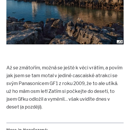
Až se zmátořím, možná se ještě k věci vrátím, a povím
jak jsem se tam motal v jediné cascaiské atrakci se
svým Panasonicem GF1 z roku 2009, že to ale utíká.
už ho mám osm let! Zatím si počkejte do deseti, to
jsem Gfku odložil a vyměnil… však uvidíte dnes v
deset (a později).
More in Nezařazené: