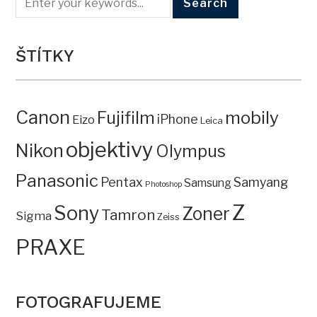
ŠTÍTKY
Canon
mobily
Fujifilm
iPhone
Eizo
Leica
objektivy
Nikon
Olympus
Panasonic
Pentax
Samyang
Samsung
Photoshop
Z
Sony
Zoner
Tamron
Sigma
Zeiss
PRAXE
FOTOGRAFUJEME