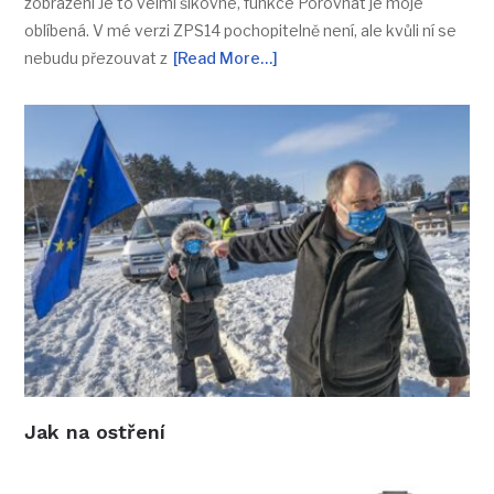
zobrazení Je to velmi šikovné, funkce Porovnat je moje
oblíbená. V mé verzi ZPS14 pochopitelně není, ale kvůli ní se
nebudu přezouvat z
[Read More…]
Jak na ostření