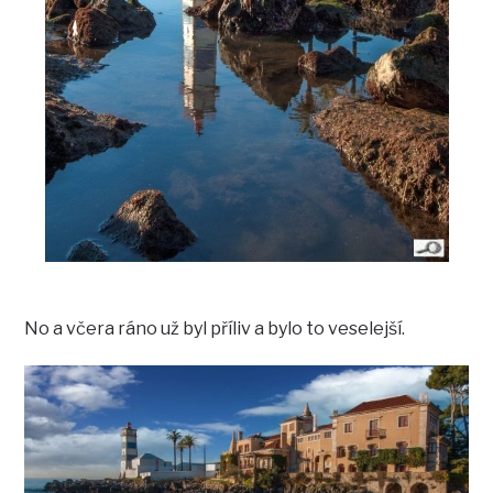
No a včera ráno už byl příliv a bylo to veselejší.