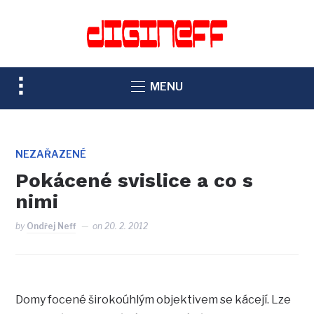
TOGGLE
MENU
SIDEBAR
&
NAVIGATION
NEZAŘAZENÉ
Pokácené svislice a co s
nimi
by
Ondřej Neff
on
20. 2. 2012
Domy focené širokoúhlým objektivem se kácejí. Lze