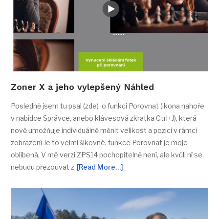
Zoner X a jeho vylepšený Náhled
Posledně jsem tu psal (zde) o funkci Porovnat (ikona nahoře
v nabídce Správce, anebo klávesová zkratka Ctrl+J), která
nově umožňuje individuálně měnit velikost a pozici v rámci
zobrazení Je to velmi šikovné, funkce Porovnat je moje
oblíbená. V mé verzi ZPS14 pochopitelně není, ale kvůli ní se
nebudu přezouvat z
[Read More…]