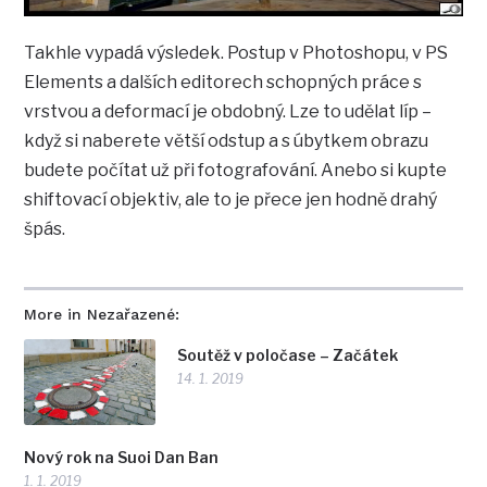
Takhle vypadá výsledek. Postup v Photoshopu, v PS
Elements a dalších editorech schopných práce s
vrstvou a deformací je obdobný. Lze to udělat líp –
když si naberete větší odstup a s úbytkem obrazu
budete počítat už při fotografování. Anebo si kupte
shiftovací objektiv, ale to je přece jen hodně drahý
špás.
More in Nezařazené:
Soutěž v poločase – Začátek
14. 1. 2019
Nový rok na Suoi Dan Ban
1. 1. 2019