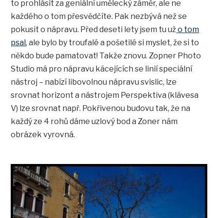
to prohlásit za geniální umělecký záměr, ale ne
každého o tom přesvědčíte. Pak nezbývá než se
pokusit o nápravu. Před deseti lety jsem tu už
o tom
psal
, ale bylo by troufalé a pošetilé si myslet, že si to
někdo bude pamatovat! Takže znovu. Zopner Photo
Studio má pro nápravu kácejících se linií speciální
nástroj – nabízí libovolnou nápravu svislic, lze
srovnat horizont a nástrojem Perspektiva (klávesa
V) lze srovnat např. Pokřivenou budovu tak, že na
každý ze 4 rohů dáme uzlový bod a Zoner nám
obrázek vyrovná.