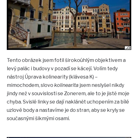
Tento obrázek jsem fotil širokoúhlým objektivem a
levý palác i budovy v pozadí se kácejí. Volím tedy
nástroj Úprava kolinearity (klávesa K) –
mimochodem, slovo
kolinearita
jsem neslyšel nikdy
jindy než v souvislosti se Zonerem, ale to je jistě moje
chyba. Svislé linky se dají naklánět uchopením za bílé
uzlové body a nastavíme je do stran, aby se kryly se
současnými šikmými osami.