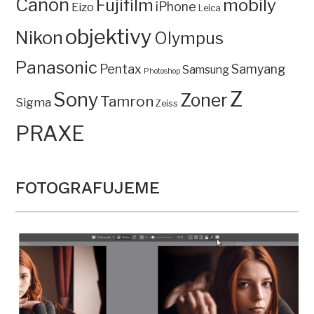
Canon
mobily
Fujifilm
iPhone
Eizo
Leica
objektivy
Nikon
Olympus
Panasonic
Pentax
Samyang
Samsung
Photoshop
Z
Sony
Zoner
Tamron
Sigma
Zeiss
PRAXE
FOTOGRAFUJEME