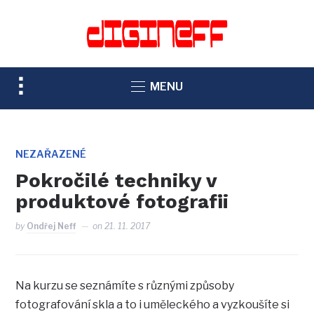
TOGGLE
MENU
SIDEBAR
&
NAVIGATION
NEZAŘAZENÉ
Pokročilé techniky v
produktové fotografii
by
Ondřej Neff
on
21. 11. 2017
Na kurzu se seznámíte s různými způsoby
fotografování skla a to i uměleckého a vyzkoušíte si