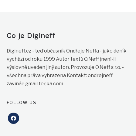
Co je Digineff
Digineff.cz - teď občasník Ondřeje Neffa - jako deník
vychází od roku 1999 Autor textů O.Neff (není-li
výslovně uveden jiný autor). Provozuje O.Neff s.r.o. -
všechna práva vyhrazena Kontakt: ondrejneff
zavináč gmail tečka com
FOLLOW US
facebook