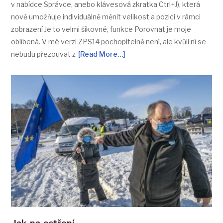
v nabídce Správce, anebo klávesová zkratka Ctrl+J), která
nově umožňuje individuálně měnit velikost a pozici v rámci
zobrazení Je to velmi šikovné, funkce Porovnat je moje
oblíbená. V mé verzi ZPS14 pochopitelně není, ale kvůli ní se
nebudu přezouvat z
[Read More…]
Jak na ostření