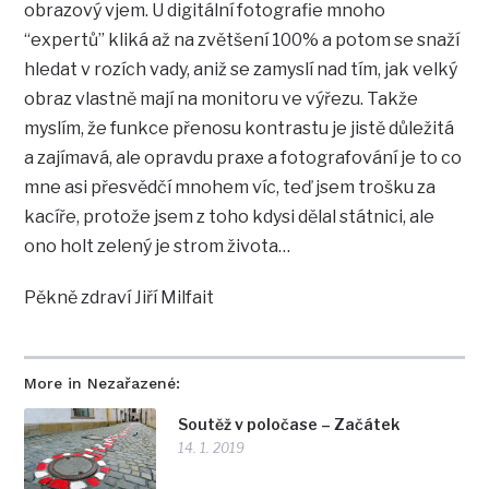
obrazový vjem. U digitální fotografie mnoho
“expertů” kliká až na zvětšení 100% a potom se snaží
hledat v rozích vady, aniž se zamyslí nad tím, jak velký
obraz vlastně mají na monitoru ve výřezu. Takže
myslím, že funkce přenosu kontrastu je jistě důležitá
a zajímavá, ale opravdu praxe a fotografování je to co
mne asi přesvědčí mnohem víc, teď jsem trošku za
kacíře, protože jsem z toho kdysi dělal státnici, ale
ono holt zelený je strom života…
Pěkně zdraví Jiří Milfait
More in Nezařazené:
Soutěž v poločase – Začátek
14. 1. 2019