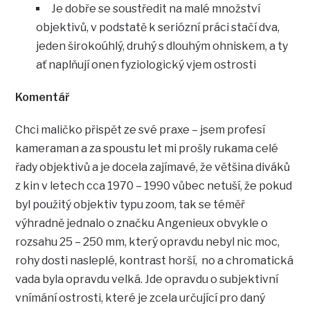
Je dobře se soustředit na malé množství
objektivů, v podstatě k seriózní práci stačí dva,
jeden širokoúhlý, druhý s dlouhým ohniskem, a ty
ať naplňují onen fyziologický vjem ostrosti
Komentář
Chci maličko přispět ze své praxe – jsem profesí
kameraman a za spoustu let mi prošly rukama celé
řady objektivů a je docela zajímavé, že většina diváků
z kin v letech cca 1970 – 1990 vůbec netuší, že pokud
byl použitý objektiv typu zoom, tak se téměř
výhradně jednalo o značku Angenieux obvykle o
rozsahu 25 – 250 mm, který opravdu nebyl nic moc,
rohy dosti nasleplé, kontrast horší, no a chromatická
vada byla opravdu velká. Jde opravdu o subjektivní
vnímání ostrosti, které je zcela určující pro daný