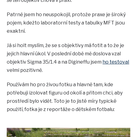
se ten objektiv chová v praxi.
Patrně jsem ho neuspokojil, protože praxe je široký
pojem, kdežto laboratorní testy a tabulky MFT jsou
exaktní.
Já si holt myslím, že se s objektivy má fotit a to že je
jejich hlavní úkol. V poslední době mě doslova vzal
objektiv Sigma 35/1.4 a na Digineffu jsem
ho testoval
velmi pozitivně.
Používám ho pro živou fotku a hlavně tam, kde
potřebuji izolovat figuru od okolí a přitom chci, aby
prostředí bylo vidět. Toto je to jisté míry typické
použití, fotka je z reportáže o dětském fotbalu: