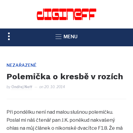
TOGGLE
MENU
SIDEBAR
&
NAVIGATION
NEZAŘAZENÉ
Polemička o kresbě v rozích
by
Ondřej Neff
on
20. 10. 2014
Při pondělku není nad malou slušnou polemičku.
Poslal mi náš čtenář pan J.K. poněkud nakvašený
ohlas na můj článek o nikonské dvacítce F1.8. Že má