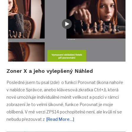
Zoner X a jeho vylepšený Náhled
Posledně jsem tu psal (zde) o funkci Porovnat (ikona nahoře
v nabídce Správce, anebo klávesová zkratka Ctrl+J), která
nově umožňuje individuálně měnit velikost a pozici v rámci
zobrazení Je to velmi šikovné, funkce Porovnat je moje
oblíbená. V mé verzi ZPS14 pochopitelně není, ale kvůli ní se
nebudu přezouvat z
[Read More…]