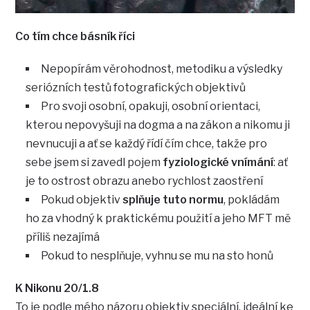
Co tím chce básník říci
Nepopírám věrohodnost, metodiku a výsledky
seriózních testů fotografických objektivů
Pro svoji osobní, opakuji, osobní orientaci,
kterou nepovyšuji na dogma a na zákon a nikomu ji
nevnucuji a ať se každý řídí čím chce, takže pro
sebe jsem si zavedl pojem
fyziologické vnímání
: ať
je to ostrost obrazu anebo rychlost zaostření
Pokud objektiv
splňuje tuto normu
, pokládám
ho za vhodný k praktickému použití a jeho MFT mě
příliš nezajímá
Pokud to nesplňuje, vyhnu se mu na sto honů
K Nikonu 20/1.8
To je podle mého názoru objektiv speciální, ideální ke