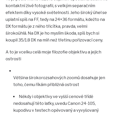
kontaktní živé fotografii, s velkým separačním
efektem díky vysoké světelnosti. Jeho široký úhel se
uplatní spíš na FF, tedy na 24×36 formátu, kdežto na
DX formátu je z něho třicítka, pravda, velmi
širokoúhlá. Na DX je ho myslím škoda, spíš bych si
koupil 35/1.8 DX na míň než třetinu pořizovací ceny.
A to je vcelku celá moje filozofie objektivu a jejich
ostrosti
Většina širokorozsahových zoomů dosahuje jen
toho, čemu říkám přibližná ostrost
Někdy i objektivy ve vyšší cenové třídě
nedosahují této laťky, uvedu Canon 24-105,
kupodivu v testech opěvovaný a vyvyšovaný