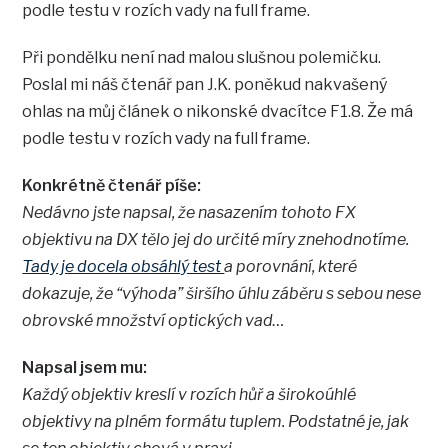
podle testu v rozích vady na full frame.
Při pondělku není nad malou slušnou polemičku.
Poslal mi náš čtenář pan J.K. poněkud nakvašený
ohlas na můj článek o nikonské dvacítce F1.8. Že má
podle testu v rozích vady na full frame.
Konkrétně čtenář píše:
Nedávno jste napsal, že nasazením tohoto FX
objektivu na DX tělo jej do určité míry znehodnotíme.
Tady je docela obsáhlý test
a porovnání, které
dokazuje, že “výhoda” širšího úhlu záběru s sebou nese
obrovské množství optických vad…
Napsal jsem mu:
Každý objektiv kreslí v rozích hůř a širokoúhlé
objektivy na plném formátu tuplem. Podstatné je, jak