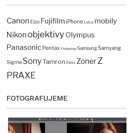
Canon
mobily
Fujifilm
iPhone
Eizo
Leica
objektivy
Nikon
Olympus
Panasonic
Pentax
Samyang
Samsung
Photoshop
Z
Sony
Zoner
Tamron
Sigma
Zeiss
PRAXE
FOTOGRAFUJEME