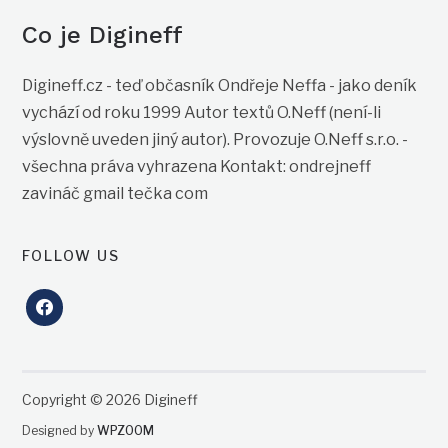
Co je Digineff
Digineff.cz - teď občasník Ondřeje Neffa - jako deník
vychází od roku 1999 Autor textů O.Neff (není-li
výslovně uveden jiný autor). Provozuje O.Neff s.r.o. -
všechna práva vyhrazena Kontakt: ondrejneff
zavináč gmail tečka com
FOLLOW US
facebook
Copyright © 2026 Digineff
Designed by
WPZOOM