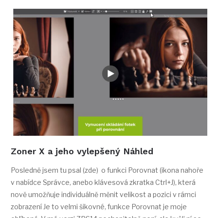
Zoner X a jeho vylepšený Náhled
Posledně jsem tu psal (zde) o funkci Porovnat (ikona nahoře
v nabídce Správce, anebo klávesová zkratka Ctrl+J), která
nově umožňuje individuálně měnit velikost a pozici v rámci
zobrazení Je to velmi šikovné, funkce Porovnat je moje