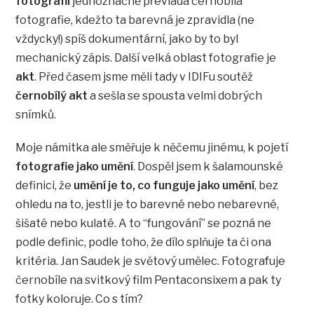
fotografii
jednoznačně převládá černobílá
fotografie, kdežto ta barevná je zpravidla (ne
vždycky!) spíš dokumentární, jako by to byl
mechanický zápis. Další velká oblast fotografie je
akt
. Před časem jsme měli tady v IDIFu soutěž
černobílý akt
a sešla se spousta velmi dobrých
snímků.
Moje námitka ale směřuje k něčemu jinému, k pojetí
fotografie jako umění
. Dospěl jsem k šalamounské
definici, že
umění je to, co funguje jako umění
, bez
ohledu na to, jestli je to barevné nebo nebarevné,
šišaté nebo kulaté. A to “fungování” se pozná ne
podle definic, podle toho, že dílo splňuje ta či ona
kritéria. Jan Saudek je světový umělec. Fotografuje
černobíle na svitkový film Pentaconsixem a pak ty
fotky koloruje. Co s tím?