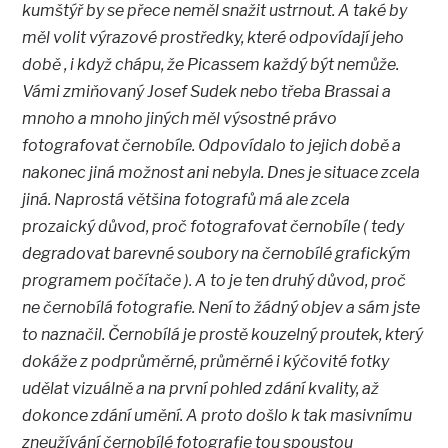
kumštýř by se přece neměl snažit ustrnout. A také by
měl volit výrazové prostředky, které odpovídají jeho
době , i když chápu, že Picassem každý být nemůže.
Vámi zmiňovaný Josef Sudek nebo třeba Brassai a
mnoho a mnoho jiných měl výsostné právo
fotografovat černobíle. Odpovídalo to jejich době a
nakonec jiná možnost ani nebyla. Dnes je situace zcela
jiná. Naprostá většina fotografů má ale zcela
prozaický důvod, proč fotografovat černobíle ( tedy
degradovat barevné soubory na černobílé grafickým
programem počítače ). A to je ten druhý důvod, proč
ne černobílá fotografie. Není to žádný objev a sám jste
to naznačil. Černobílá je prostě kouzelný proutek, který
dokáže z podprůměrné, průměrné i kýčovité fotky
udělat vizuálně a na první pohled zdání kvality, až
dokonce zdání umění. A proto došlo k tak masivnímu
zneužívání černobílé fotografie tou spoustou