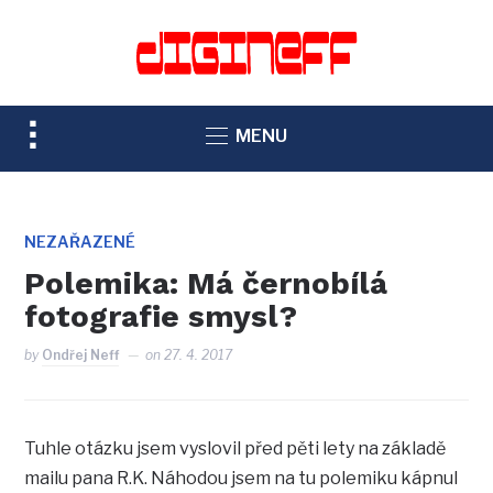
TOGGLE
MENU
SIDEBAR
&
NAVIGATION
NEZAŘAZENÉ
Polemika: Má černobílá
fotografie smysl?
by
Ondřej Neff
on
27. 4. 2017
Tuhle otázku jsem vyslovil před pěti lety na základě
mailu pana R.K. Náhodou jsem na tu polemiku kápnul