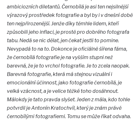
ambiciozních diletantů. Černobílá je asi ten nejsilnější
výrazový prostředek fotografie a byl by i v dnešní době
ten nejpřirozenější. Jenže díky těmhle lidem, kteří
způsobili jeho inflaci, je prostě pro dobrého fotografa
tabu. Nedá se nic dělat, jen čekat jestli to pomine.
Nevypadá to na to. Dokonce je oficiálně šířena fáma,
že černobílá fotografie je na vyšším stupni než
barevná, že je to vrchol fotografie. Je to zcela naopak.
Barevná fotografie, která má stejnou vizuální i
emocionální účinnost, jako fotografie černobílá, je
velká vzácnost, a je velice těžké toho dosáhnout.
Málokdy je tato pravda slyšet. Jeden z mála, kdo tohle
potvrdil je Antonín Kratochvíl, který je znám právě
černobílými fotografiemi. Tomu se může říkat odvaha.