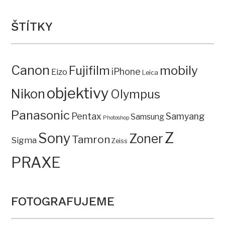
ŠTÍTKY
Canon
mobily
Fujifilm
iPhone
Eizo
Leica
objektivy
Nikon
Olympus
Panasonic
Pentax
Samyang
Samsung
Photoshop
Z
Sony
Zoner
Tamron
Sigma
Zeiss
PRAXE
FOTOGRAFUJEME