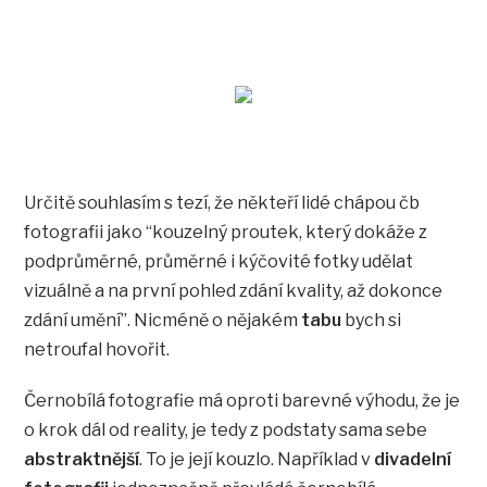
Určitě souhlasím s tezí, že někteří lidé chápou čb
fotografii jako “kouzelný proutek, který dokáže z
podprůměrné, průměrné i kýčovité fotky udělat
vizuálně a na první pohled zdání kvality, až dokonce
zdání umění”. Nicméně o nějakém
tabu
bych si
netroufal hovořit.
Černobílá fotografie má oproti barevné výhodu, že je
o krok dál od reality, je tedy z podstaty sama sebe
abstraktnější
. To je její kouzlo. Například v
divadelní