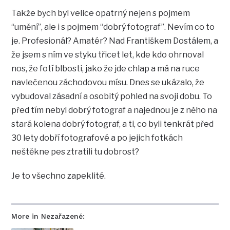
Takže bych byl velice opatrný nejen s pojmem
“umění”, ale i s pojmem “dobrý fotograf”. Nevím co to
je. Profesionál? Amatér? Nad Františkem Dostálem, a
že jsem s ním ve styku třicet let, kde kdo ohrnoval
nos, že fotí blbosti, jako že jde chlap a má na ruce
navlečenou záchodovou mísu. Dnes se ukázalo, že
vybudoval zásadní a osobitý pohled na svoji dobu. To
před tím nebyl dobrý fotograf a najednou je z něho na
stará kolena dobrý fotograf, a ti, co byli tenkrát před
30 lety dobří fotografové a po jejich fotkách
neštěkne pes ztratili tu dobrost?
Je to všechno zapeklité.
More in Nezařazené: