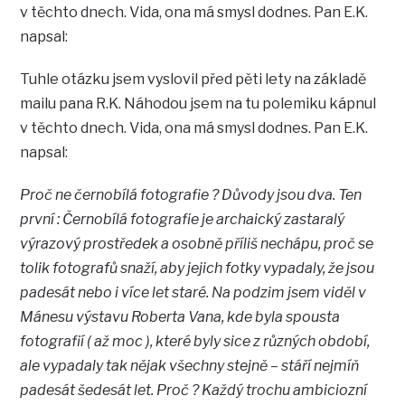
v těchto dnech. Vida, ona má smysl dodnes. Pan E.K.
napsal:
Tuhle otázku jsem vyslovil před pěti lety na základě
mailu pana R.K. Náhodou jsem na tu polemiku kápnul
v těchto dnech. Vida, ona má smysl dodnes. Pan E.K.
napsal:
Proč ne černobílá fotografie ? Důvody jsou dva. Ten
první : Černobílá fotografie je archaický zastaralý
výrazový prostředek a osobně příliš nechápu, proč se
tolik fotografů snaží, aby jejich fotky vypadaly, že jsou
padesát nebo i více let staré. Na podzim jsem viděl v
Mánesu výstavu Roberta Vana, kde byla spousta
fotografií ( až moc ), které byly sice z různých období,
ale vypadaly tak nějak všechny stejně – stáří nejmíň
padesát šedesát let. Proč ? Každý trochu ambiciozní