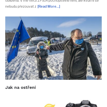
oblíbená. V mé verzi ZPS14 pochopitelně není, ale kvůli ní se
nebudu přezouvat z
[Read More…]
Jak na ostření