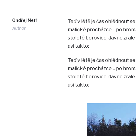
Ondřej Neff
Teď v létě je čas ohlédnout se 
Author
maličké procházce… po hromadě 
stoleté borovice, dávno zralé
asi takto:
Teď v létě je čas ohlédnout se 
maličké procházce… po hromadě 
stoleté borovice, dávno zralé
asi takto: