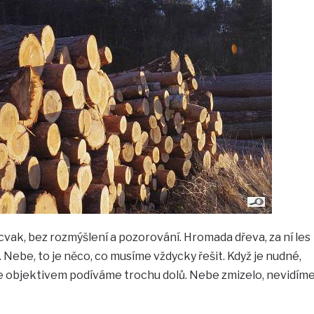
 cvak, bez rozmýšlení a pozorování. Hromada dřeva, za ní les
 Nebe, to je něco, co musíme vždycky řešit. Když je nudné,
 se objektivem podíváme trochu dolů. Nebe zmizelo, nevidím