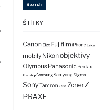
ŠTÍTKY
m
Canon
Fujifilm
iPhone
Eizo
Leica
objektivy
mobily
Nikon
m
Panasonic
Olympus
Pentax
Samyang
Sigma
Samsung
Photoshop
Z
Sony
Zoner
Tamron
Zeiss
PRAXE