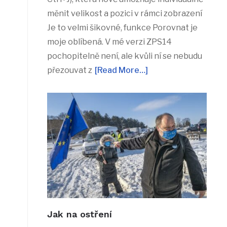
měnit velikost a pozici v rámci zobrazení
Je to velmi šikovné, funkce Porovnat je
moje oblíbená. V mé verzi ZPS14
pochopitelně není, ale kvůli ní se nebudu
přezouvat z
[Read More…]
Jak na ostření