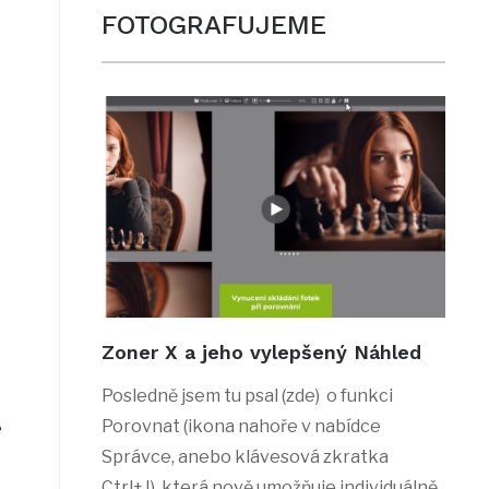
FOTOGRAFUJEME
Zoner X a jeho vylepšený Náhled
Posledně jsem tu psal (zde) o funkci
Porovnat (ikona nahoře v nabídce
e
Správce, anebo klávesová zkratka
Ctrl+J), která nově umožňuje individuálně