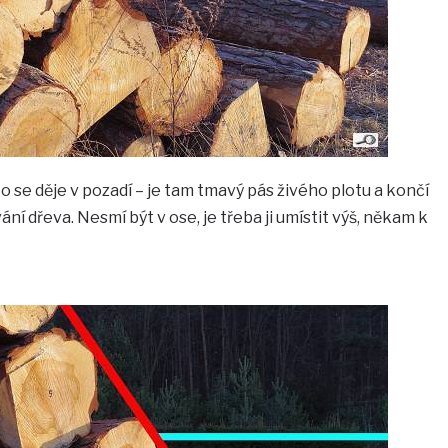
co se děje v pozadí – je tam tmavý pás živého plotu a končí
í dřeva. Nesmí být v ose, je třeba ji umístit výš, někam k