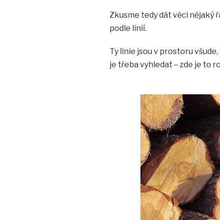
Zkusme tedy dát věci nějaký ř
podle linií.
Ty linie jsou v prostoru všude,
je třeba vyhledat – zde je to 