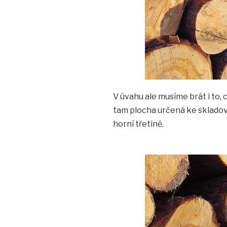
V úvahu ale musíme brát i to, 
tam plocha určená ke skladován
horní třetině.