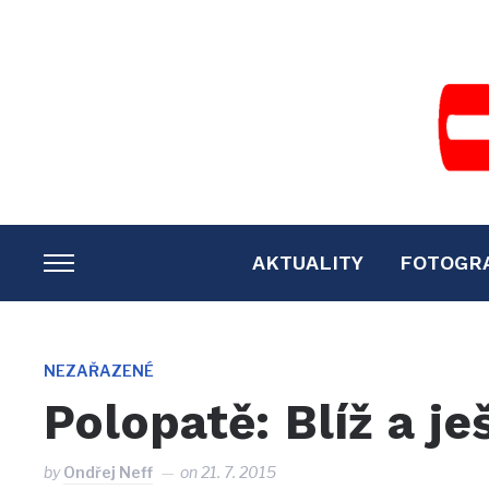
AKTUALITY
FOTOGR
TOGGLE
SIDEBAR
&
NAVIGATION
NEZAŘAZENÉ
Polopatě: Blíž a je
by
Ondřej Neff
on
21. 7. 2015