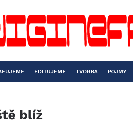
AFUJEME
EDITUJEME
TVORBA
POJMY
ště blíž