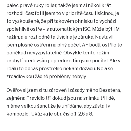
palec pravé ruky roller, takže jsem si několikrát
rozhodil čas: fotil jsem to v prioritě času tisícinou, je
to vyzkoušené, že při takovém ohnisku to vychází
spolehlivě ostře – s automatickým ISO. Může být i M
režim, ale rozhodně ta tisícina je záruka. Nastavil
jsem plošné ostření na plný počet AF bodů, ostřilo to
poněkud nevyzpytatelně. Obvykle tento režim
zachytí především popředí a s tím jsme počítal. Ale v
reálu to občas prostřelilo někam dozadu. No a se
zrcadlovkou žádné problémy nebyly.
Ověřoval jsem si tu zároveň i zásady mého Desatera,
zejména Pravidlo tří: dokud jsou na snímku tři lidé,
máme velkou šanci, že je uhlídáme, aby zůstali v
kompozici. Ukázka je obr. číslo 1, 2,6 a 8.