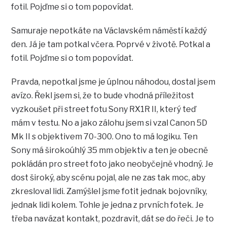
fotil. Pojďme si o tom popovídat.
Samuraje nepotkáte na Václavském náměstí každý
den. Já je tam potkal včera. Poprvé v životě. Potkal a
fotil. Pojďme si o tom popovídat.
Pravda, nepotkal jsme je úplnou náhodou, dostal jsem
avízo. Řekl jsem si, že to bude vhodná příležitost
vyzkoušet při street fotu Sony RX1R II, který teď
mám v testu. No a jako zálohu jsem si vzal Canon 5D
Mk II s objektivem 70-300. Ono to má logiku. Ten
Sony má širokoúhlý 35 mm objektiv a ten je obecně
pokládán pro street foto jako neobyčejně vhodný. Je
dost široký, aby scénu pojal, ale ne zas tak moc, aby
zkresloval lidi. Zamýšlel jsme fotit jednak bojovníky,
jednak lidi kolem. Tohle je jedna z prvních fotek. Je
třeba navázat kontakt, pozdravit, dát se do řeči. Je to