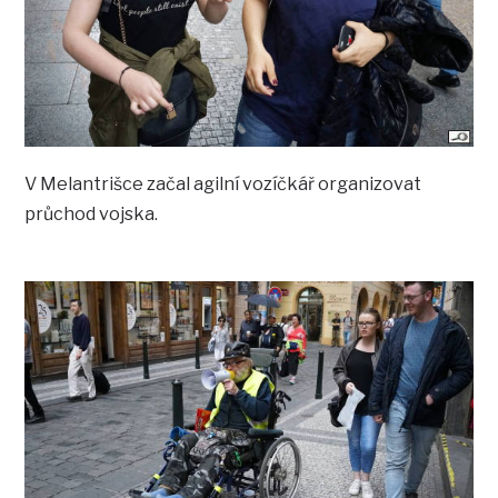
V Melantrišce začal agilní vozíčkář organizovat
průchod vojska.