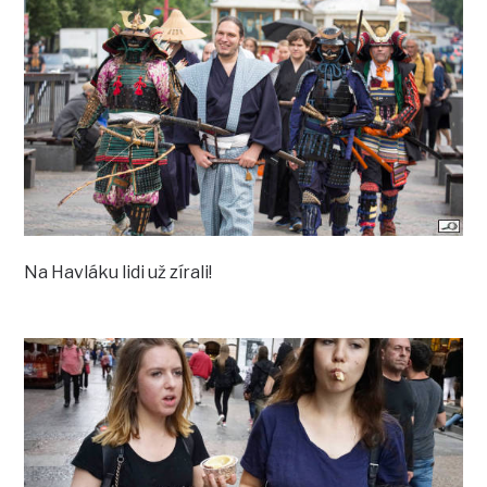
Na Havláku lidi už zírali!