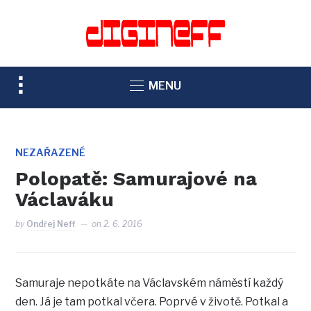
TOGGLE
MENU
SIDEBAR
&
NAVIGATION
NEZAŘAZENÉ
Polopatě: Samurajové na
Václaváku
by
Ondřej Neff
on
2. 6. 2016
Samuraje nepotkáte na Václavském náměstí každý
den. Já je tam potkal včera. Poprvé v životě. Potkal a