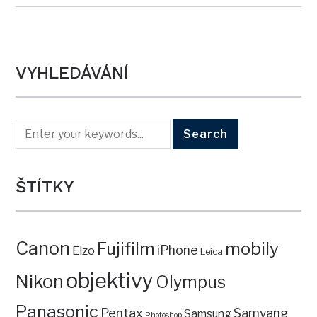
VYHLEDÁVÁNÍ
ŠTÍTKY
Canon
mobily
Fujifilm
iPhone
Eizo
Leica
objektivy
Nikon
Olympus
Panasonic
Pentax
Samyang
Samsung
Photoshop