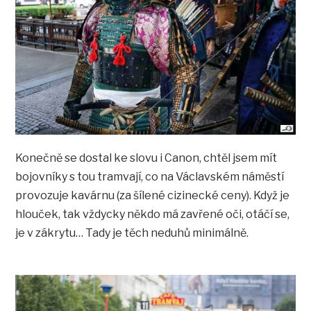
Konečně se dostal ke slovu i Canon, chtěl jsem mít
bojovníky s tou tramvají, co na Václavském náměstí
provozuje kavárnu (za šílené cizinecké ceny). Když je
hlouček, tak vždycky někdo má zavřené oči, otáčí se,
je v zákrytu… Tady je těch neduhů minimálně.