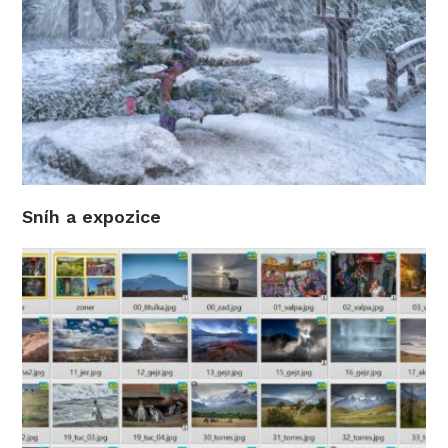
Sníh a expozice