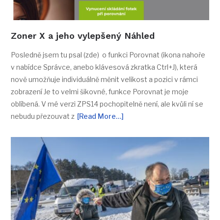
Zoner X a jeho vylepšený Náhled
Posledně jsem tu psal (zde) o funkci Porovnat (ikona nahoře
v nabídce Správce, anebo klávesová zkratka Ctrl+J), která
nově umožňuje individuálně měnit velikost a pozici v rámci
zobrazení Je to velmi šikovné, funkce Porovnat je moje
oblíbená. V mé verzi ZPS14 pochopitelně není, ale kvůli ní se
nebudu přezouvat z
[Read More…]