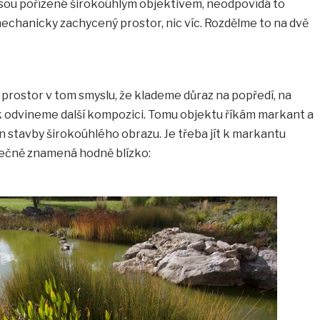
 jsou pořízené širokoúhlým objektivem, neodpovídá to
mechanicky zachycený prostor, nic víc. Rozdělme to na dvě
t prostor v tom smyslu, že klademe důraz na popředí, na
k odvineme další kompozici. Tomu objektu říkám markant a
n stavby širokoúhlého obrazu. Je třeba jít k markantu
tečně znamená hodně blízko: