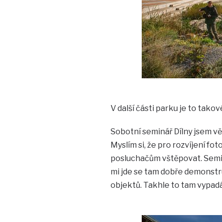
V další části parku je to takov
Sobotní seminář Dílny jsem vě
Myslím si, že pro rozvíjení fo
posluchačům vštěpovat. Semin
mi jde se tam dobře demonstru
objektů. Takhle to tam vypadá