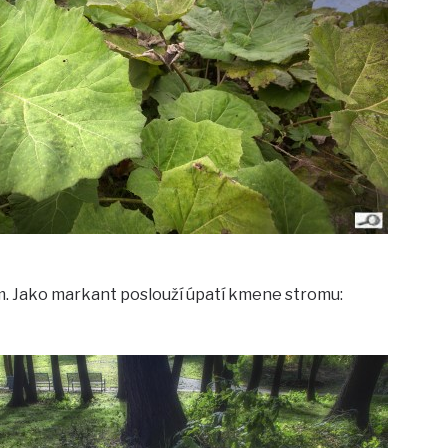
em. Jako markant poslouží úpatí kmene stromu: