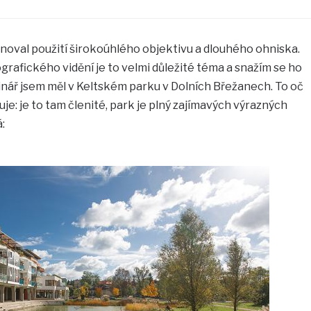
noval použití širokoúhlého objektivu a dlouhého ohniska.
tografického vidění je to velmi důležité téma a snažím se ho
ář jsem měl v Keltském parku v Dolních Břežanech. To oč
je: je to tam členité, park je plný zajímavých výrazných
: