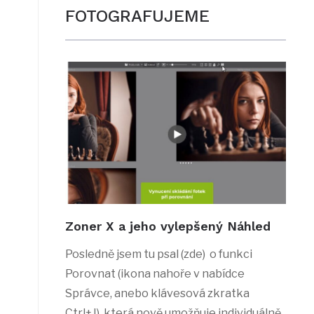
FOTOGRAFUJEME
Zoner X a jeho vylepšený Náhled
Posledně jsem tu psal (zde) o funkci
Porovnat (ikona nahoře v nabídce
Správce, anebo klávesová zkratka
Ctrl+J), která nově umožňuje individuálně