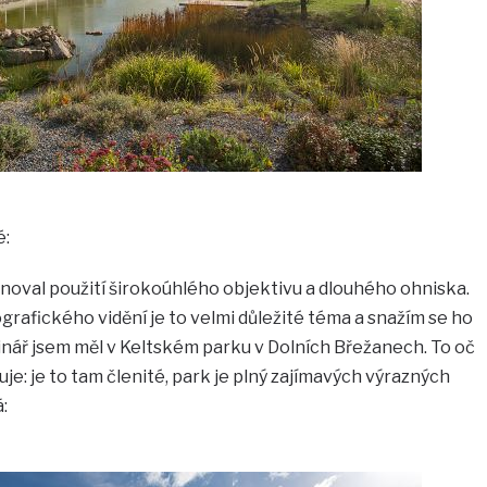
é:
noval použití širokoúhlého objektivu a dlouhého ohniska.
tografického vidění je to velmi důležité téma a snažím se ho
ář jsem měl v Keltském parku v Dolních Břežanech. To oč
je: je to tam členité, park je plný zajímavých výrazných
: