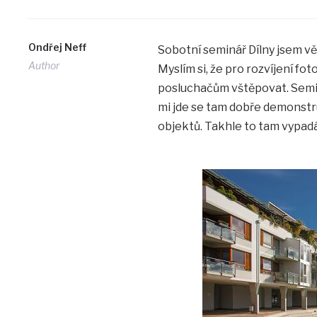
Ondřej Neff
Sobotní seminář Dílny jsem vě
Author
Myslím si, že pro rozvíjení fo
posluchačům vštěpovat. Semin
mi jde se tam dobře demonstru
objektů. Takhle to tam vypadá