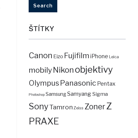
ŠTÍTKY
Canon
Fujifilm
iPhone
Eizo
Leica
objektivy
mobily
Nikon
Panasonic
Olympus
Pentax
Samyang
Sigma
Samsung
Photoshop
Z
Sony
Zoner
Tamron
Zeiss
PRAXE