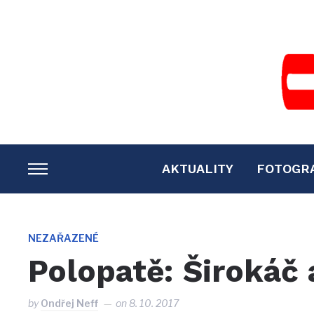
AKTUALITY
FOTOGR
TOGGLE
SIDEBAR
&
NAVIGATION
NEZAŘAZENÉ
Polopatě: Širokáč 
by
Ondřej Neff
on
8. 10. 2017