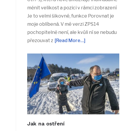
měnit velikost a pozici v rámci zobrazení
Je to velmi šikovné, funkce Porovnat je
moje oblíbená. V mé verzi ZPS14
pochopitelně není, ale kvůli ní se nebudu
přezouvat z
[Read More…]
Jak na ostření