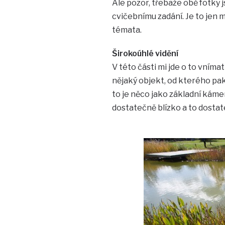
Ale pozor, třebaže obě fotky
cvičebnímu zadání. Je to jen 
témata.
Širokoúhlé vidění
V této části mi jde o to vníma
nějaký objekt, od kterého pa
to je něco jako základní káme
dostatečně blízko a to dosta