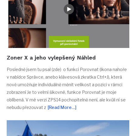
Zoner X a jeho vylepšený Náhled
Posledně jsem tu psal (zde) o funkci Porovnat (ikona nahoře
v nabídce Správce, anebo klávesová zkratka Ctrl+J), která
nově umožňuje individuálně měnit velikost a pozici v rámci
zobrazení Je to velmi šikovné, funkce Porovnat je moje
oblíbená. V mé verzi ZPS14 pochopitelně není, ale kvůli ní se
nebudu přezouvat z
[Read More…]