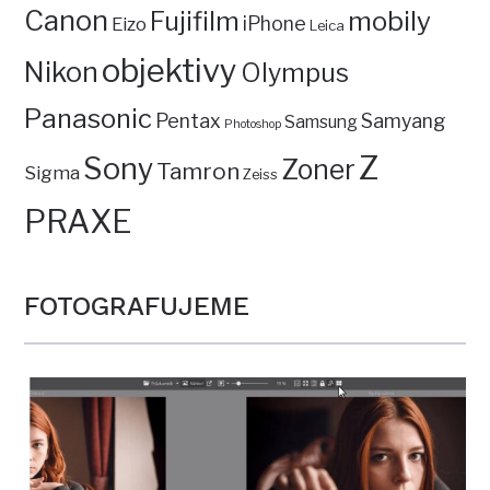
Canon
mobily
Fujifilm
iPhone
Eizo
Leica
objektivy
Nikon
Olympus
Panasonic
Pentax
Samyang
Samsung
Photoshop
Z
Sony
Zoner
Tamron
Sigma
Zeiss
PRAXE
FOTOGRAFUJEME