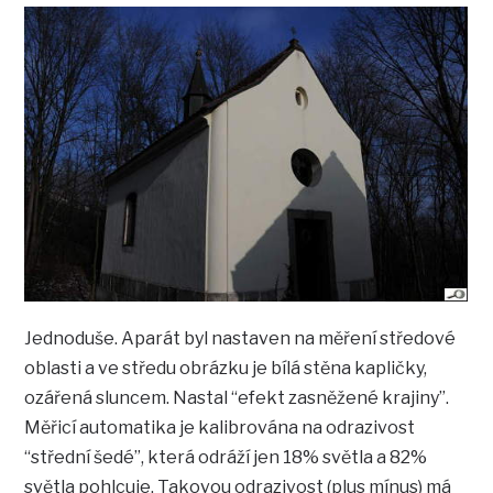
Jednoduše. Aparát byl nastaven na měření středové
oblasti a ve středu obrázku je bílá stěna kapličky,
ozářená sluncem. Nastal “efekt zasněžené krajiny”.
Měřicí automatika je kalibrována na odrazivost
“střední šedé”, která odráží jen 18% světla a 82%
světla pohlcuje. Takovou odrazivost (plus mínus) má