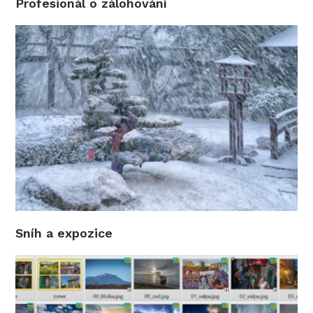
Profesionál o zálohování
Sníh a expozice