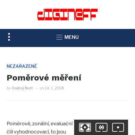
TOGGLE
MENU
SIDEBAR
&
NAVIGATION
NEZAŘAZENÉ
Poměrové měření
by
Ondřej Neff
on
14. 1. 2008
Poměrové, zonální, evaluační
čili vyhodnocovací, to jsou