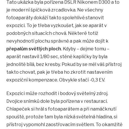
Tato ukázka byla pořízena DSLR Nikonem D300 a to
je moderní špičková zrcadlovka. Ne všechny
fotoaparáty dokáží takto spolehlivě stanovit
expozici. To je třeba vyzkoušet, jak se aparát v
podobných situacích chová. Některé totiž
nevyhodnotí plochu správně a pak může dojít k
přepalům světlých ploch
. Kdyby – dejme tomu –
aparát nastavil 1/80 sec, stěně kapličky by byla
jednolitě bílá, bez kresby. Pokud by se měl váš přístroj
takto chovat, pak je třeba ho zkrotit nastavením
expoziční kompenzace. Obvykle stačí -0,3 EV.
Expozici může rozhodit i bodový světelný zdroj.
Dvojice snímků dole byla pořízena v restauraci.
Chlapeček si hrál s fotoaparátem a při namáčknutí
spouště, protože tam byla nízká světelná hladina, si
přístroj vypomohl zaostřovacím světlem. To okamžitě