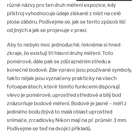
různé názvy pro ten druh měření expozice, kdy
přístroj vyhodnocuje údaje získané z míst na celé
ploše záběru. Podívejme se, jak se tento způsob liší
od jiných a jak se projevuje v praxi.
Aby to nebylo moc jednoduché, řekněme si hned
zkraje, že existují tři hlavní druhy měření. Toto
poměrové, dále pak se zdůrazněním středu a
konečně bodové. Zde vpravo jsou používané symboly,
takto nějak jsou vyznačeny prakticky na všech
fotoaparátech, které těmito funkcemi disponují:
vlevo je poměrové, uprostřed středové a bílý bod
znázorňuje bodové měření. Bodové je jasné – měří z
jediného bodu (bývá to malá oblast uprostřed
snímače, zrcadlovky Nikon mají na př. průměr 3 mm.
Podívejme se teď na dvojici příkladů.