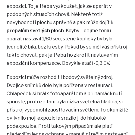
expozici. To je třeba vyzkoušet, jak se aparát v
podobných situacích chová. Některé totiž
nevyhodnotí plochu správně a pak může dojít k
přepalům světlých ploch
. Kdyby – dejme tomu –
aparát nastavil 1/80 sec, stěně kapličky by byla
jednolitě bílá, bez kresby. Pokud by se měl váš přístroj
takto chovat, pak je třeba ho zkrotit nastavením
expoziční kompenzace. Obvykle stačí -0,3 EV.
Expozici může rozhodit i bodový světelný zdroj.
Dvojice snímků dole byla pořízena v restauraci.
Chlapeček si hrál s fotoaparátem a při namáčknutí
spouště, protože tam byla nízká světelná hladina, si
přístroj vypomohl zaostřovacím světlem. To okamžitě
ovlivnilo moji expozici a srazilo ji do hluboké
podexpozice. Proti takovým případům ale platí
především jedna ochrana – manuální režim nastavení