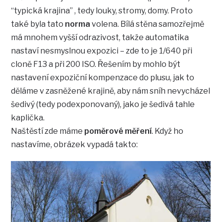
“typická krajina” , tedy louky, stromy, domy. Proto
také byla tato
norma
volena. Bílá stěna samozřejmě
má mnohem vyšší odrazivost, takže automatika
nastaví nesmyslnou expozici – zde to je 1/640 při
cloně F13 a při 200 ISO. Řešením by mohlo být
nastavení expoziční kompenzace do plusu, jak to
děláme v zasněžené krajině, aby nám sníh nevycházel
šedivý (tedy podexponovaný), jako je šedivá tahle
kaplička.
Naštěstí zde máme
poměrové měření
. Když ho
nastavíme, obrázek vypadá takto: