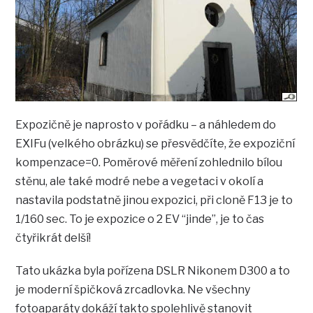
Expozičně je naprosto v pořádku – a náhledem do
EXIFu (velkého obrázku) se přesvědčíte, že expoziční
kompenzace=0. Poměrové měření zohlednilo bílou
stěnu, ale také modré nebe a vegetaci v okolí a
nastavila podstatně jinou expozici, při cloně F13 je to
1/160 sec. To je expozice o 2 EV “jinde”, je to čas
čtyřikrát delší!
Tato ukázka byla pořízena DSLR Nikonem D300 a to
je moderní špičková zrcadlovka. Ne všechny
fotoaparáty dokáží takto spolehlivě stanovit