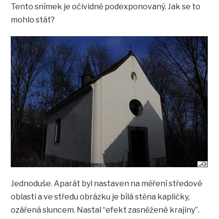
Tento snímek je očividně podexponovaný. Jak se to
mohlo stát?
Jednoduše. Aparát byl nastaven na měření středové
oblasti a ve středu obrázku je bílá stěna kapličky,
ozářená sluncem. Nastal “efekt zasněžené krajiny”.