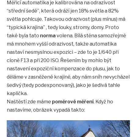
Měřicí automatika je kalibrována na odrazivost
“střední šedé”, která odráží jen 18% světla a 82%
světla pohlcuje. Takovou odrazivost (plus mínus) má
“typická krajina” , tedy louky, stromy, domy. Proto
také byla tato
norma
volena. Bílá stěna samozřejmě
má mnohem vyšší odrazivost, takže automatika
nastaví nesmyslnou expozici – zde to je 1/640 při
cloně F13 a při 200 ISO. Řešením by mohlo být
nastavení expoziční kompenzace do plusu, jak to
děláme v zasněžené krajině, aby nám sníh nevycházel
šedivý (tedy podexponovaný), jako je šedivá tahle
kaplička.
Naštěstí zde máme
poměrové měření
. Když ho
nastavíme, obrázek vypadá takto: