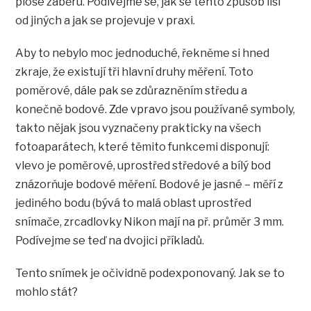
ploše záběru. Podívejme se, jak se tento způsob liší
od jiných a jak se projevuje v praxi.
Aby to nebylo moc jednoduché, řekněme si hned
zkraje, že existují tři hlavní druhy měření. Toto
poměrové, dále pak se zdůrazněním středu a
konečně bodové. Zde vpravo jsou používané symboly,
takto nějak jsou vyznačeny prakticky na všech
fotoaparátech, které těmito funkcemi disponují:
vlevo je poměrové, uprostřed středové a bílý bod
znázorňuje bodové měření. Bodové je jasné – měří z
jediného bodu (bývá to malá oblast uprostřed
snímače, zrcadlovky Nikon mají na př. průměr 3 mm.
Podívejme se teď na dvojici příkladů.
Tento snímek je očividně podexponovaný. Jak se to
mohlo stát?