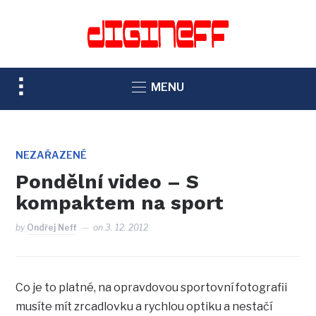
TOGGLE
MENU
SIDEBAR
&
NAVIGATION
NEZAŘAZENÉ
Pondělní video – S
kompaktem na sport
by
Ondřej Neff
on
3. 12. 2012
Co je to platné, na opravdovou sportovní fotografii
musíte mít zrcadlovku a rychlou optiku a nestačí