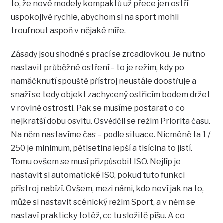
to, že nové modely kompaktů už přece jen ostří
uspokojivě rychle, abychom si na sport mohli
troufnout aspoň v nějaké míře.
Zásady jsou shodné s prací se zrcadlovkou. Je nutno
nastavit průběžné ostření – to je režim, kdy po
namáčknutí spouště přístroj neustále doostřuje a
snaží se tedy objekt zachycený ostřicím bodem držet
v rovině ostrosti. Pak se musíme postarat o co
nejkratší dobu osvitu. Osvědčil se režim Priorita času.
Na něm nastavíme čas – podle situace. Nicméně ta 1 /
250 je minimum, pětisetina lepší a tisícina to jistí.
Tomu ovšem se musí přizpůsobit ISO. Nejlíp je
nastavit si automatické ISO, pokud tuto funkci
přístroj nabízí. Ovšem, mezi námi, kdo neví jak na to,
může si nastavit scénický režim Sport, a v něm se
nastaví prakticky totéž, co tu složitě píšu. A co