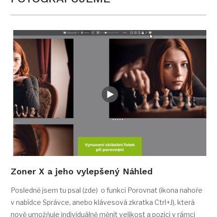
Zoner X a jeho vylepšený Náhled
Posledně jsem tu psal (zde) o funkci Porovnat (ikona nahoře
v nabídce Správce, anebo klávesová zkratka Ctrl+J), která
nově umožňuje individuálně měnit velikost a pozici v rámci