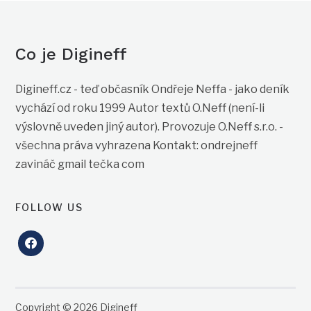
Co je Digineff
Digineff.cz - teď občasník Ondřeje Neffa - jako deník
vychází od roku 1999 Autor textů O.Neff (není-li
výslovně uveden jiný autor). Provozuje O.Neff s.r.o. -
všechna práva vyhrazena Kontakt: ondrejneff
zavináč gmail tečka com
FOLLOW US
facebook
Copyright © 2026 Digineff