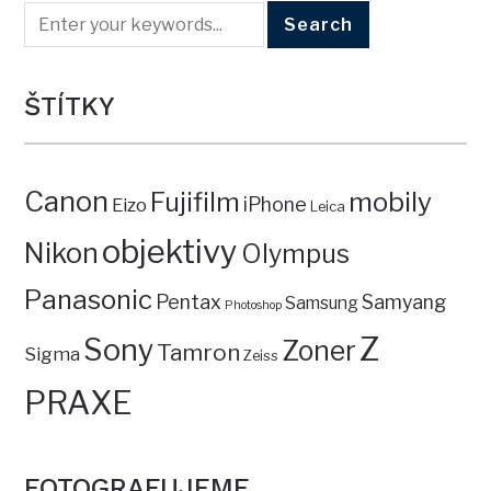
ŠTÍTKY
Canon
mobily
Fujifilm
iPhone
Eizo
Leica
objektivy
Nikon
Olympus
Panasonic
Pentax
Samyang
Samsung
Photoshop
Z
Sony
Zoner
Tamron
Sigma
Zeiss
PRAXE
FOTOGRAFUJEME